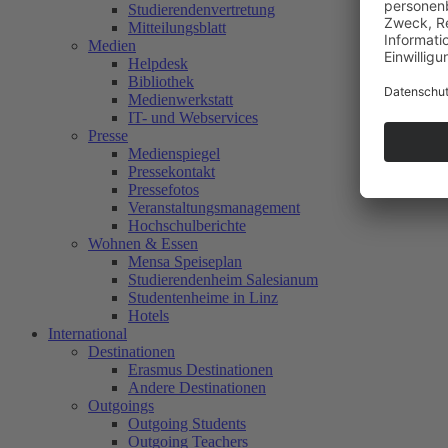
Studierendenvertretung
Mitteilungsblatt
Medien
Helpdesk
Bibliothek
Medienwerkstatt
IT- und Webservices
Presse
Medienspiegel
Pressekontakt
Pressefotos
Veranstaltungsmanagement
Hochschulberichte
Wohnen & Essen
Mensa Speiseplan
Studierendenheim Salesianum
Studentenheime in Linz
Hotels
International
Destinationen
Erasmus Destinationen
Andere Destinationen
Outgoings
Outgoing Students
Outgoing Teachers