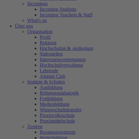
Incomings
Incoming Students
Incoming Teachers & Staff
What's on
Über uns
Organisation
Profil
Rektorat
Hochschulrat & -kollegium
Stabsstellen
Interessensvertretungen
Hochschulverwaltung
Lehrende
Alumni Club
Institute & Schulen
Ausbildung
Religionspädagogik
Fortbildung
Medienbildung
Wissenschaftstransfer
Praxisvolksschule
Praxismittelschule
Zentren
Beratungszentrum
Weiterbildung