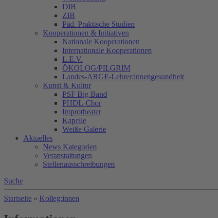
DIB
ZIB
Päd. Praktische Studien
Kooperationen & Initiativen
Nationale Kooperationen
Internationale Kooperationen
L.E.V.
ÖKOLOG/PILGRIM
Landes-ARGE-Lehrer:innengesundheit
Kunst & Kultur
PSF Big Band
PHDL-Chor
Improtheater
Kapelle
Weiße Galerie
Aktuelles
News Kategorien
Veranstaltungen
Stellenausschreibungen
Suche
Startseite
»
Kolleg:innen