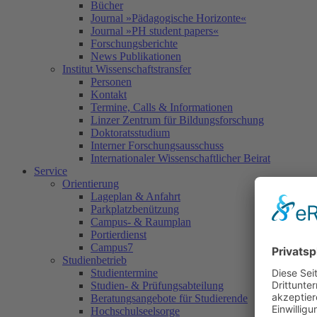
Bücher
Journal »Pädagogische Horizonte«
Journal »PH student papers«
Forschungsberichte
News Publikationen
Institut Wissenschaftstransfer
Personen
Kontakt
Termine, Calls & Informationen
Linzer Zentrum für Bildungsforschung
Doktoratsstudium
Interner Forschungsausschuss
Internationaler Wissenschaftlicher Beirat
Service
Orientierung
Lageplan & Anfahrt
Parkplatzbenützung
Campus- & Raumplan
Portierdienst
Campus7
Studienbetrieb
Studientermine
Studien- & Prüfungsabteilung
Beratungsangebote für Studierende
Hochschulseelsorge