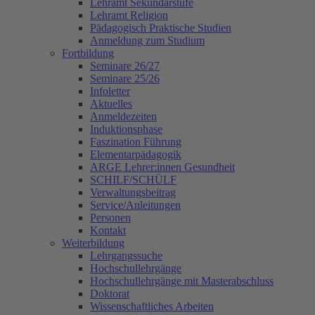
Lehramt Sekundarstufe
Lehramt Religion
Pädagogisch Praktische Studien
Anmeldung zum Studium
Fortbildung
Seminare 26/27
Seminare 25/26
Infoletter
Aktuelles
Anmeldezeiten
Induktionsphase
Faszination Führung
Elementarpädagogik
ARGE Lehrer:innen Gesundheit
SCHILF/SCHÜLF
Verwaltungsbeitrag
Service/Anleitungen
Personen
Kontakt
Weiterbildung
Lehrgangssuche
Hochschullehrgänge
Hochschullehrgänge mit Masterabschluss
Doktorat
Wissenschaftliches Arbeiten