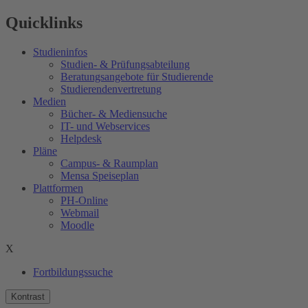
Quicklinks
Studieninfos
Studien- & Prüfungsabteilung
Beratungsangebote für Studierende
Studierendenvertretung
Medien
Bücher- & Mediensuche
IT- und Webservices
Helpdesk
Pläne
Campus- & Raumplan
Mensa Speiseplan
Plattformen
PH-Online
Webmail
Moodle
X
Fortbildungssuche
Kontrast