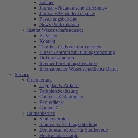
Bücher
Journal »Pädagogische Horizonte«
Journal »PH student papers«
Forschungsberichte
News Publikationen
Institut Wissenschaftstransfer
Personen
Kontakt
Termine, Calls & Informationen
Linzer Zentrum für Bildungsforschung
Doktoratsstudium
Interner Forschungsausschuss
Internationaler Wissenschaftlicher Beirat
Service
Orientierung
Lageplan & Anfahrt
Parkplatzbenützung
Campus- & Raumplan
Portierdienst
Campus7
Studienbetrieb
Studientermine
Studien- & Prüfungsabteilung
Beratungsangebote für Studierende
Hochschulseelsorge