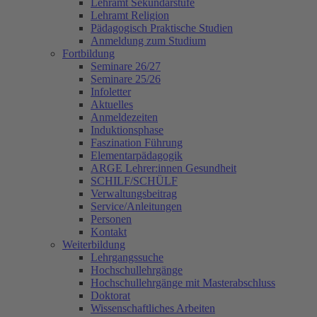
Lehramt Sekundarstufe
Lehramt Religion
Pädagogisch Praktische Studien
Anmeldung zum Studium
Fortbildung
Seminare 26/27
Seminare 25/26
Infoletter
Aktuelles
Anmeldezeiten
Induktionsphase
Faszination Führung
Elementarpädagogik
ARGE Lehrer:innen Gesundheit
SCHILF/SCHÜLF
Verwaltungsbeitrag
Service/Anleitungen
Personen
Kontakt
Weiterbildung
Lehrgangssuche
Hochschullehrgänge
Hochschullehrgänge mit Masterabschluss
Doktorat
Wissenschaftliches Arbeiten