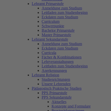
Lehramt Primarstufe
Anmeldung zum Studium
Leitfaden zum Studienbeginn
Eckdaten zum Studium
Curriculum
Schwerpunkte
Bachelor Primarstufe
Master Primarstufe
Lehramt Sekundarstufe
Anmeldung zum Studium
Eckdaten zum Studium
Curricula
Fächer & Kombinationen
Lehrveranstaltungen
Leitfaden zum Studienbeginn
Anerkennungen
Lehramt Religion
Studienrichtungen
Unsere Lehrenden
Pädagogisch Praktische Studien
PPS Primarstufe
PPS Sekundarstufe
Aktuelles
Konzepte und Formulare
Praxispädagog:innen