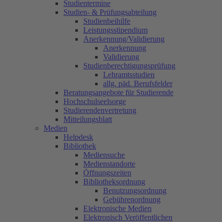
Studientermine
Studien- & Prüfungsabteilung
Studienbeihilfe
Leistungsstipendium
Anerkennung/Validierung
Anerkennung
Validierung
Studienberechtigungsprüfung
Lehramtsstudien
allg. päd. Berufsfelder
Beratungsangebote für Studierende
Hochschulseelsorge
Studierendenvertretung
Mitteilungsblatt
Medien
Helpdesk
Bibliothek
Mediensuche
Medienstandorte
Öffnungszeiten
Bibliotheksordnung
Benutzungsordnung
Gebührenordnung
Elektronische Medien
Elektronisch Veröffentlichen