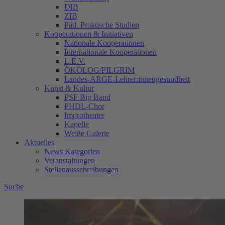
DIB
ZIB
Päd. Praktische Studien
Kooperationen & Initiativen
Nationale Kooperationen
Internationale Kooperationen
L.E.V.
ÖKOLOG/PILGRIM
Landes-ARGE-Lehrer:innengesundheit
Kunst & Kultur
PSF Big Band
PHDL-Chor
Improtheater
Kapelle
Weiße Galerie
Aktuelles
News Kategorien
Veranstaltungen
Stellenausschreibungen
Suche