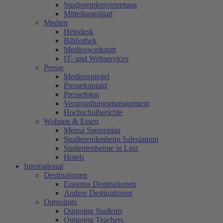
Studierendenvertretung
Mitteilungsblatt
Medien
Helpdesk
Bibliothek
Medienwerkstatt
IT- und Webservices
Presse
Medienspiegel
Pressekontakt
Pressefotos
Veranstaltungsmanagement
Hochschulberichte
Wohnen & Essen
Mensa Speiseplan
Studierendenheim Salesianum
Studentenheime in Linz
Hotels
International
Destinationen
Erasmus Destinationen
Andere Destinationen
Outgoings
Outgoing Students
Outgoing Teachers