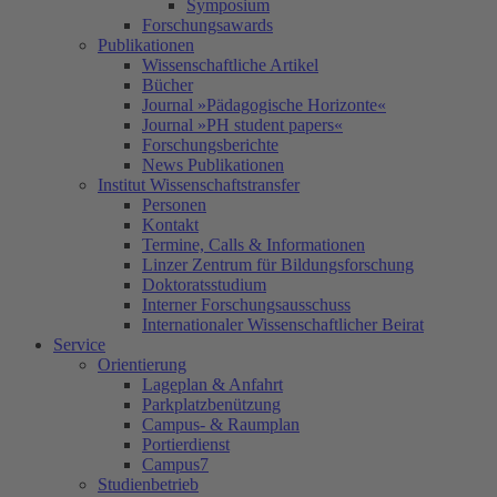
Symposium
Forschungsawards
Publikationen
Wissenschaftliche Artikel
Bücher
Journal »Pädagogische Horizonte«
Journal »PH student papers«
Forschungsberichte
News Publikationen
Institut Wissenschaftstransfer
Personen
Kontakt
Termine, Calls & Informationen
Linzer Zentrum für Bildungsforschung
Doktoratsstudium
Interner Forschungsausschuss
Internationaler Wissenschaftlicher Beirat
Service
Orientierung
Lageplan & Anfahrt
Parkplatzbenützung
Campus- & Raumplan
Portierdienst
Campus7
Studienbetrieb