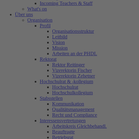
Incoming Teachers & Staff
What's on
Über uns
Organisation
Profil
Organisationsstruktur
Leitbild
Vision
Mission
Arbeiten an der PHDL
Rektorat
Rektor Reitinger
Vizerektorin Fischer
Vizerektorin Zehetner
Hochschulrat & -kollegium
Hochschulrat
Hochschulkollegium
Stabsstellen
Kommunikation
Qualitätsmanagement
Recht und Compliance
Interessensvertretungen
Arbeitskreis Gleichbehandl.
Beauftragte
Betriebsrat