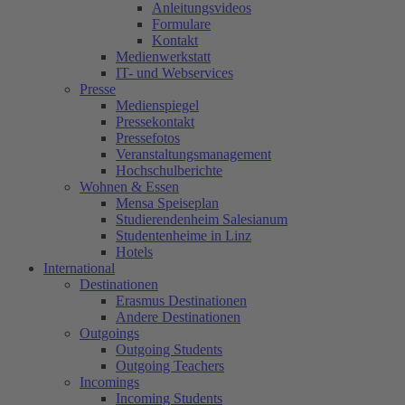
Anleitungsvideos
Formulare
Kontakt
Medienwerkstatt
IT- und Webservices
Presse
Medienspiegel
Pressekontakt
Pressefotos
Veranstaltungsmanagement
Hochschulberichte
Wohnen & Essen
Mensa Speiseplan
Studierendenheim Salesianum
Studentenheime in Linz
Hotels
International
Destinationen
Erasmus Destinationen
Andere Destinationen
Outgoings
Outgoing Students
Outgoing Teachers
Incomings
Incoming Students