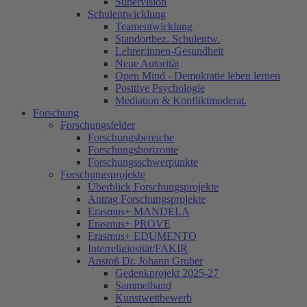
Supervision
Schulentwicklung
Teamentwicklung
Standortbez. Schulentw.
Lehrer:innen-Gesundheit
Neue Autorität
Open Mind - Demokratie leben lernen
Positive Psychologie
Mediation & Konfliktmoderat.
Forschung
Forschungsfelder
Forschungsbereiche
Forschungshorizonte
Forschungsschwerpunkte
Forschungsprojekte
Überblick Forschungsprojekte
Antrag Forschungsprojekte
Erasmus+ MANDELA
Erasmus+ PROVE
Erasmus+ EDUMENTO
Interreligiosität/FAKIR
Anstoß Dr. Johann Gruber
Gedenkprojekt 2025-27
Sammelband
Kunstwettbewerb