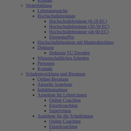
Kontakt
Weiterbildung
Lehrgangssuche
Hochschullehrgänge
Hochschullehrgänge (6-19 EC)
Hochschullehrgänge (20-59 EC)
Hochschullehrgänge (ab 60 EC)
ElementarPro
Hochschullehrgänge mit Masterabschluss
Doktorat
Doktorat TU Dresden
Wissenschaftliches Arbeiten
Personen
Kontakt
Schulentwicklung und Beratung
Online-Beratung
Aktuelle Angebote
Induktionsphase
Angebote für Lehrer:innen
Online Coaching
Einzelcoaching
Supervision
Angebote für die Schulleitung
Online Coaching
Einzelcoaching