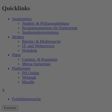
Quicklinks
Studieninfos
Studien- & Prüfungsabteilung
Beratungsangebote für Studierende
Studierendenvertretung
Medien
Bücher- & Mediensuche
IT- und Webservices
Helpdesk
Pläne
Campus- & Raumplan
Mensa Speiseplan
Plattformen
PH-Online
Webmail
Moodle
X
Fortbildungssuche
Kontrast