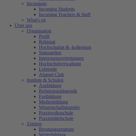
Incomings
Incoming Students
Incoming Teachers & Staff
What's on
Über uns
Organisation
Profil
Rektorat
Hochschulrat & -kollegium
Stabsstellen
Interessensvertretungen
Hochschulverwaltung
Lehrende
Alumni Club
Institute & Schulen
Ausbildung
Religionspädagogik
Fortbildung
Medienbildung
Wissenschaftstransfer
Praxisvolksschule
Praxismittelschule
Zentren
Beratungszentrum
Weiterbildung