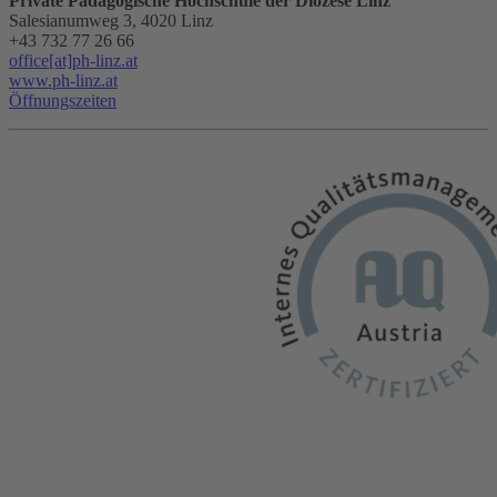
Private Pädagogische Hochschule der Diözese Linz
Salesianumweg 3, 4020 Linz
+43 732 77 26 66
office[at]ph-linz.at
www.ph-linz.at
Öffnungszeiten