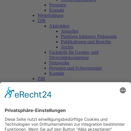
Personen
Kontakt
Weiterbildung
DIB
Aktivitäten
Aktuelles
Plattform Inklusive Pädagogik
Publikationen und Berichte
Archiv
Fachstelle für Gender- und
Diversitätskompetenz
Netzwerke
Personen und Schwerpunkte
Kontakt
ZIB
Päd. Praktische Studien
Päd. Prakt. Studien
Personen
Kontakt
Kooperationen & Initiativen
Nationale Kooperationen
Internationale Kooperationen
L.E.V.
Nachlese