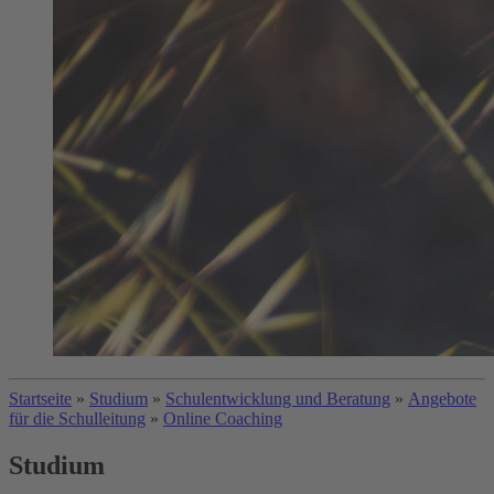
Startseite
»
Studium
»
Schulentwicklung und Beratung
»
Angebote
für die Schulleitung
»
Online Coaching
Studium