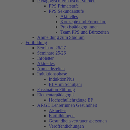
Pädagogisch Praktische Studien
PPS Primarstufe
PPS Sekundarstufe
Aktuelles
Konzepte und Formulare
Praxispädagog:innen
Team PPS und Bürozeiten
Anmeldung zum Studium
Fortbildung
Seminare 26/27
Seminare 25/26
Infoletter
Aktuelles
Anmeldezeiten
Induktionsphase
InduktionPlus
ELV im Schuljahr
Faszination Führung
Elementarpädagogik
Hochschullehrgänge EP
ARGE Lehrer:innen Gesundheit
Aktuelles
Fortbildungen
Gesundheitsvertrauenspersonen
Veröffentlichungen