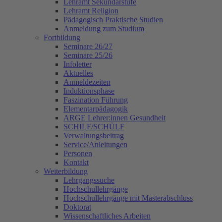
Lehramt Sekundarstufe
Lehramt Religion
Pädagogisch Praktische Studien
Anmeldung zum Studium
Fortbildung
Seminare 26/27
Seminare 25/26
Infoletter
Aktuelles
Anmeldezeiten
Induktionsphase
Faszination Führung
Elementarpädagogik
ARGE Lehrer:innen Gesundheit
SCHILF/SCHÜLF
Verwaltungsbeitrag
Service/Anleitungen
Personen
Kontakt
Weiterbildung
Lehrgangssuche
Hochschullehrgänge
Hochschullehrgänge mit Masterabschluss
Doktorat
Wissenschaftliches Arbeiten