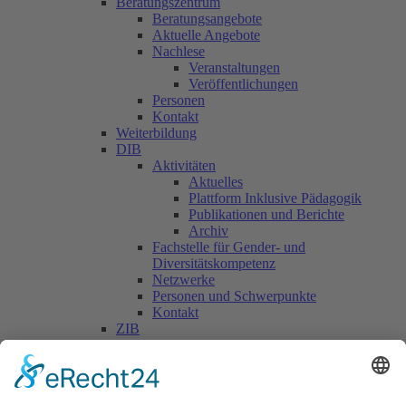
Beratungszentrum
Beratungsangebote
Aktuelle Angebote
Nachlese
Veranstaltungen
Veröffentlichungen
Personen
Kontakt
Weiterbildung
DIB
Aktivitäten
Aktuelles
Plattform Inklusive Pädagogik
Publikationen und Berichte
Archiv
Fachstelle für Gender- und
Diversitätskompetenz
Netzwerke
Personen und Schwerpunkte
Kontakt
ZIB
Päd. Praktische Studien
Päd. Prakt. Studien
Personen
Kontakt