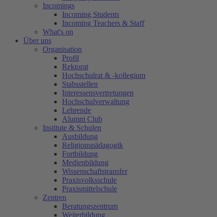
Incomings
Incoming Students
Incoming Teachers & Staff
What's on
Über uns
Organisation
Profil
Rektorat
Hochschulrat & -kollegium
Stabsstellen
Interessensvertretungen
Hochschulverwaltung
Lehrende
Alumni Club
Institute & Schulen
Ausbildung
Religionspädagogik
Fortbildung
Medienbildung
Wissenschaftstransfer
Praxisvolksschule
Praxismittelschule
Zentren
Beratungszentrum
Weiterbildung