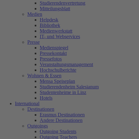
Studierendenvertretung
Mitteilungsblatt
Medien
Helpdesk
Bibliothek
Medienwerkstatt
IT- und Webservices
Presse
Medienspiegel
Pressekontakt
Pressefotos
Veranstaltungsmanagement
Hochschulberichte
Wohnen & Essen
Mensa Speiseplan
Studierendenheim Salesianum
Studentenheime in Linz
Hotels
International
Destinationen
Erasmus Destinationen
Andere Destinationen
Outgoings
Outgoing Students
Outgoing Teachers