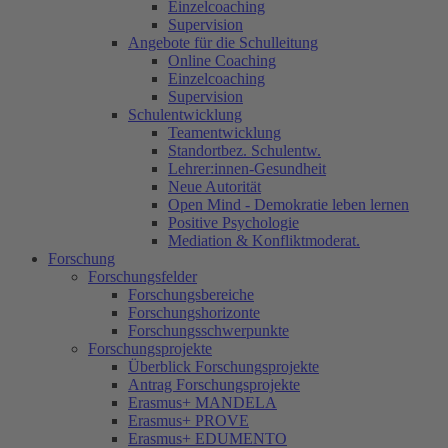
Einzelcoaching
Supervision
Angebote für die Schulleitung
Online Coaching
Einzelcoaching
Supervision
Schulentwicklung
Teamentwicklung
Standortbez. Schulentw.
Lehrer:innen-Gesundheit
Neue Autorität
Open Mind - Demokratie leben lernen
Positive Psychologie
Mediation & Konfliktmoderat.
Forschung
Forschungsfelder
Forschungsbereiche
Forschungshorizonte
Forschungsschwerpunkte
Forschungsprojekte
Überblick Forschungsprojekte
Antrag Forschungsprojekte
Erasmus+ MANDELA
Erasmus+ PROVE
Erasmus+ EDUMENTO