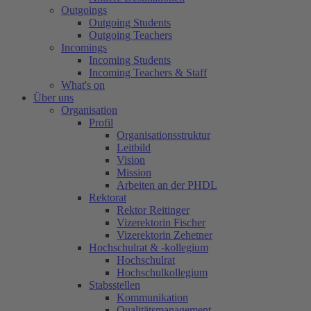
Outgoings
Outgoing Students
Outgoing Teachers
Incomings
Incoming Students
Incoming Teachers & Staff
What's on
Über uns
Organisation
Profil
Organisationsstruktur
Leitbild
Vision
Mission
Arbeiten an der PHDL
Rektorat
Rektor Reitinger
Vizerektorin Fischer
Vizerektorin Zehetner
Hochschulrat & -kollegium
Hochschulrat
Hochschulkollegium
Stabsstellen
Kommunikation
Qualitätsmanagement