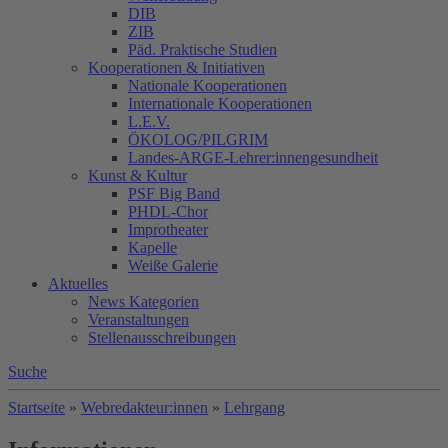
DIB
ZIB
Päd. Praktische Studien
Kooperationen & Initiativen
Nationale Kooperationen
Internationale Kooperationen
L.E.V.
ÖKOLOG/PILGRIM
Landes-ARGE-Lehrer:innengesundheit
Kunst & Kultur
PSF Big Band
PHDL-Chor
Improtheater
Kapelle
Weiße Galerie
Aktuelles
News Kategorien
Veranstaltungen
Stellenausschreibungen
Suche
Startseite
»
Webredakteur:innen
»
Lehrgang