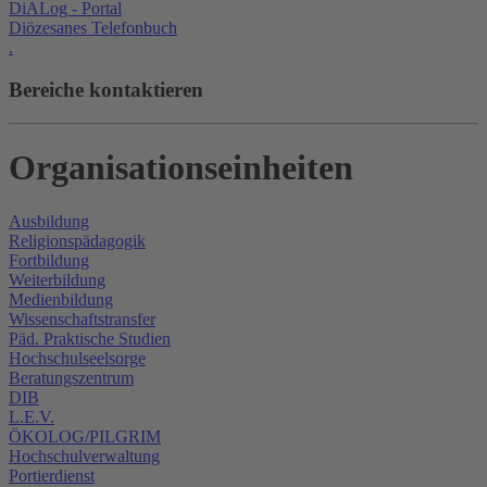
DiALog - Portal
Diözesanes Telefonbuch
.
Bereiche kontaktieren
Organisationseinheiten
Ausbildung
Religionspädagogik
Fortbildung
Weiterbildung
Medienbildung
Wissenschaftstransfer
Päd. Praktische Studien
Hochschulseelsorge
Beratungszentrum
DIB
L.E.V.
ÖKOLOG/PILGRIM
Hochschulverwaltung
Portierdienst