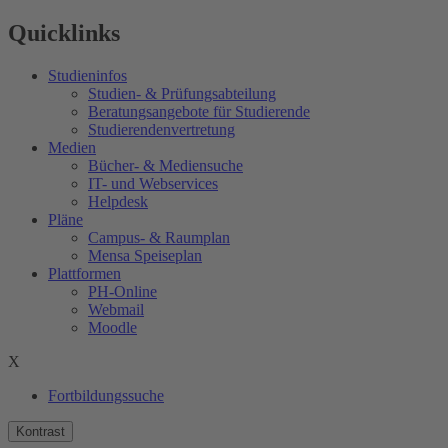
Quicklinks
Studieninfos
Studien- & Prüfungsabteilung
Beratungsangebote für Studierende
Studierendenvertretung
Medien
Bücher- & Mediensuche
IT- und Webservices
Helpdesk
Pläne
Campus- & Raumplan
Mensa Speiseplan
Plattformen
PH-Online
Webmail
Moodle
X
Fortbildungssuche
Kontrast