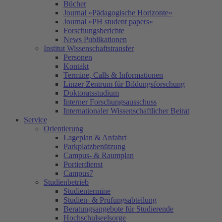
Bücher
Journal »Pädagogische Horizonte«
Journal »PH student papers«
Forschungsberichte
News Publikationen
Institut Wissenschaftstransfer
Personen
Kontakt
Termine, Calls & Informationen
Linzer Zentrum für Bildungsforschung
Doktoratsstudium
Interner Forschungsausschuss
Internationaler Wissenschaftlicher Beirat
Service
Orientierung
Lageplan & Anfahrt
Parkplatzbenützung
Campus- & Raumplan
Portierdienst
Campus7
Studienbetrieb
Studientermine
Studien- & Prüfungsabteilung
Beratungsangebote für Studierende
Hochschulseelsorge