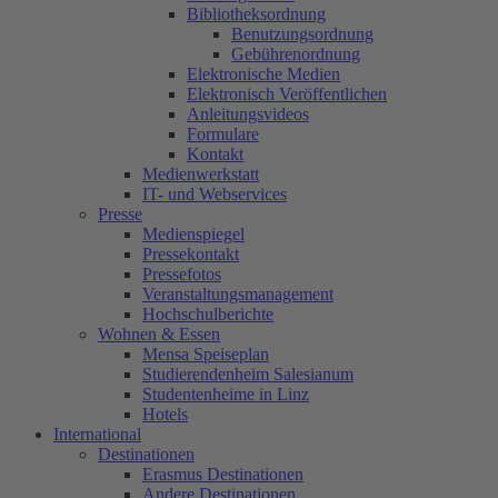
Bibliotheksordnung
Benutzungsordnung
Gebührenordnung
Elektronische Medien
Elektronisch Veröffentlichen
Anleitungsvideos
Formulare
Kontakt
Medienwerkstatt
IT- und Webservices
Presse
Medienspiegel
Pressekontakt
Pressefotos
Veranstaltungsmanagement
Hochschulberichte
Wohnen & Essen
Mensa Speiseplan
Studierendenheim Salesianum
Studentenheime in Linz
Hotels
International
Destinationen
Erasmus Destinationen
Andere Destinationen