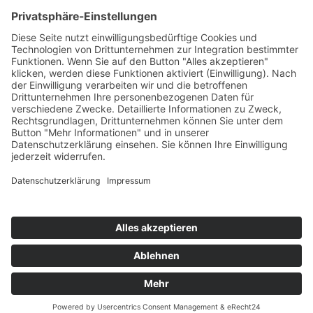
Kooperationen & Initiativen
Nationale Kooperationen
Internationale Kooperationen
L.E.V.
Nachlese
Soziales Engagement
Materialien und Links
Personen
Kontakt
ÖKOLOG/PILGRIM
Aktuelles
Materialien & Links
Personen
Kontakt
Landes-ARGE-Lehrer:innengesundheit
Kunst & Kultur
PSF Big Band
PHDL-Chor
Improtheater
Kapelle
Weiße Galerie
Aktuelles
News Kategorien
Veranstaltungen
Stellenausschreibungen