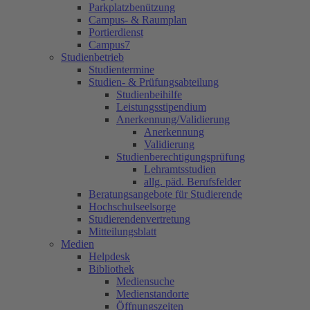
Parkplatzbenützung
Campus- & Raumplan
Portierdienst
Campus7
Studienbetrieb
Studientermine
Studien- & Prüfungsabteilung
Studienbeihilfe
Leistungsstipendium
Anerkennung/Validierung
Anerkennung
Validierung
Studienberechtigungsprüfung
Lehramtsstudien
allg. päd. Berufsfelder
Beratungsangebote für Studierende
Hochschulseelsorge
Studierendenvertretung
Mitteilungsblatt
Medien
Helpdesk
Bibliothek
Mediensuche
Medienstandorte
Öffnungszeiten