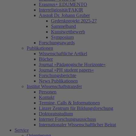
Erasmus+ EDUMENTO
Interreligiosität/FAKIR
Anstoß Dr. Johann Gruber
Gedenkprojekt 2025-27
Sammelband
Kunstwettbewerb
Symposium
Forschungsawards
Publikationen
Wissenschaftliche Artikel
Bücher
Journal »Pädagogische Horizonte«
Journal »PH student papers«
Forschungsberichte
News Publikationen
Institut Wissenschaftstransfer
Personen
Kontakt
Termine, Calls & Informationen
Linzer Zentrum für Bildungsforschung
Doktoratsstudium
Interner Forschungsausschuss
Internationaler Wissenschaftlicher Beirat
Service
Orientierung