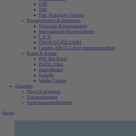
DIB
ZIB
Päd. Praktische Studien
Kooperationen & Initiativen
Nationale Kooperationen
Internationale Kooperationen
L.E.V.
ÖKOLOG/PILGRIM
Landes-ARGE-Lehrer:innengesundheit
Kunst & Kultur
PSF Big Band
PHDL-Chor
Improtheater
Kapelle
Weiße Galerie
Aktuelles
News Kategorien
Veranstaltungen
Stellenausschreibungen
Suche