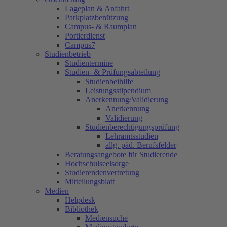
Lageplan & Anfahrt
Parkplatzbenützung
Campus- & Raumplan
Portierdienst
Campus7
Studienbetrieb
Studientermine
Studien- & Prüfungsabteilung
Studienbeihilfe
Leistungsstipendium
Anerkennung/Validierung
Anerkennung
Validierung
Studienberechtigungsprüfung
Lehramtsstudien
allg. päd. Berufsfelder
Beratungsangebote für Studierende
Hochschulseelsorge
Studierendenvertretung
Mitteilungsblatt
Medien
Helpdesk
Bibliothek
Mediensuche