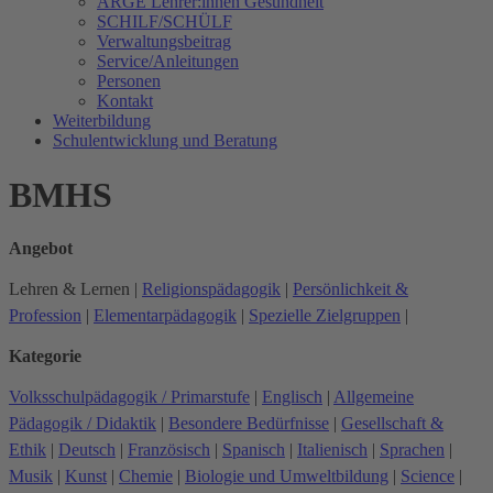
ARGE Lehrer:innen Gesundheit
SCHILF/SCHÜLF
Verwaltungsbeitrag
Service/Anleitungen
Personen
Kontakt
Weiterbildung
Schulentwicklung und Beratung
BMHS
Angebot
Lehren & Lernen
|
Religionspädagogik
|
Persönlichkeit &
Profession
|
Elementarpädagogik
|
Spezielle Zielgruppen
|
Kategorie
Volksschulpädagogik / Primarstufe
|
Englisch
|
Allgemeine
Pädagogik / Didaktik
|
Besondere Bedürfnisse
|
Gesellschaft &
Ethik
|
Deutsch
|
Französisch
|
Spanisch
|
Italienisch
|
Sprachen
|
Musik
|
Kunst
|
Chemie
|
Biologie und Umweltbildung
|
Science
|