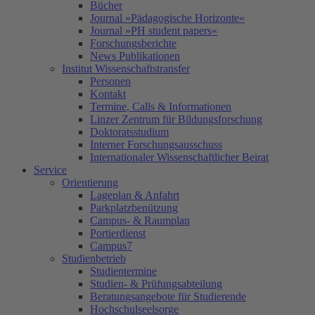
Bücher
Journal »Pädagogische Horizonte«
Journal »PH student papers«
Forschungsberichte
News Publikationen
Institut Wissenschaftstransfer
Personen
Kontakt
Termine, Calls & Informationen
Linzer Zentrum für Bildungsforschung
Doktoratsstudium
Interner Forschungsausschuss
Internationaler Wissenschaftlicher Beirat
Service
Orientierung
Lageplan & Anfahrt
Parkplatzbenützung
Campus- & Raumplan
Portierdienst
Campus7
Studienbetrieb
Studientermine
Studien- & Prüfungsabteilung
Beratungsangebote für Studierende
Hochschulseelsorge