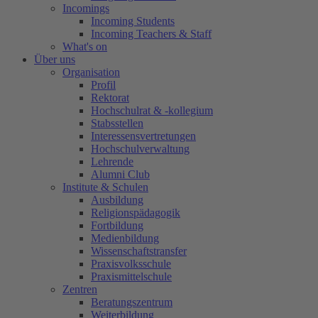
Incomings
Incoming Students
Incoming Teachers & Staff
What's on
Über uns
Organisation
Profil
Rektorat
Hochschulrat & -kollegium
Stabsstellen
Interessensvertretungen
Hochschulverwaltung
Lehrende
Alumni Club
Institute & Schulen
Ausbildung
Religionspädagogik
Fortbildung
Medienbildung
Wissenschaftstransfer
Praxisvolksschule
Praxismittelschule
Zentren
Beratungszentrum
Weiterbildung