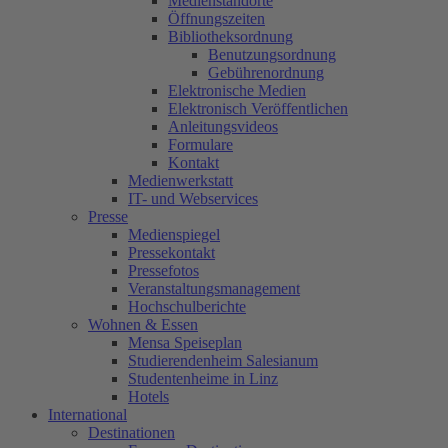
Medienstandorte
Öffnungszeiten
Bibliotheksordnung
Benutzungsordnung
Gebührenordnung
Elektronische Medien
Elektronisch Veröffentlichen
Anleitungsvideos
Formulare
Kontakt
Medienwerkstatt
IT- und Webservices
Presse
Medienspiegel
Pressekontakt
Pressefotos
Veranstaltungsmanagement
Hochschulberichte
Wohnen & Essen
Mensa Speiseplan
Studierendenheim Salesianum
Studentenheime in Linz
Hotels
International
Destinationen