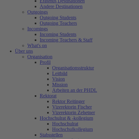
Erasmus Destinationen
Andere Destinationen
Outgoings
Outgoing Students
Outgoing Teachers
Incomings
Incoming Students
Incoming Teachers & Staff
What's on
Über uns
Organisation
Profil
Organisationsstruktur
Leitbild
Vision
Mission
Arbeiten an der PHDL
Rektorat
Rektor Reitinger
Vizerektorin Fischer
Vizerektorin Zehetner
Hochschulrat & -kollegium
Hochschulrat
Hochschulkollegium
Stabsstellen