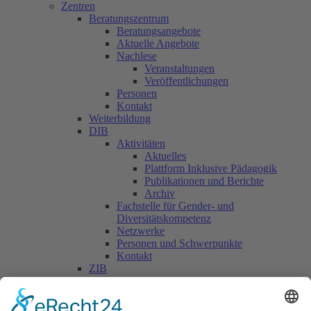
Zentren
Beratungszentrum
Beratungsangebote
Aktuelle Angebote
Nachlese
Veranstaltungen
Veröffentlichungen
Personen
Kontakt
Weiterbildung
DIB
Aktivitäten
Aktuelles
Plattform Inklusive Pädagogik
Publikationen und Berichte
Archiv
Fachstelle für Gender- und
Diversitätskompetenz
Netzwerke
Personen und Schwerpunkte
Kontakt
ZIB
Päd. Praktische Studien
Päd. Prakt. Studien
Personen