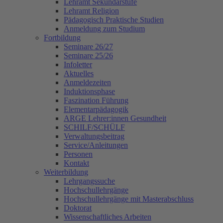
Lehramt Sekundarstufe
Lehramt Religion
Pädagogisch Praktische Studien
Anmeldung zum Studium
Fortbildung
Seminare 26/27
Seminare 25/26
Infoletter
Aktuelles
Anmeldezeiten
Induktionsphase
Faszination Führung
Elementarpädagogik
ARGE Lehrer:innen Gesundheit
SCHILF/SCHÜLF
Verwaltungsbeitrag
Service/Anleitungen
Personen
Kontakt
Weiterbildung
Lehrgangssuche
Hochschullehrgänge
Hochschullehrgänge mit Masterabschluss
Doktorat
Wissenschaftliches Arbeiten