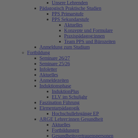
Unsere Lehrenden
Pädagogisch Praktische Studien
PPS Primarstufe
PPS Sekundarstufe
Aktuelles
Konzepte und Formulare
Praxispädagog:innen
Team PPS und Bürozeiten
Anmeldung zum Studium
Fortbildung
Seminare 26/27
Seminare 25/26
Infoletter
Aktuelles
Anmeldezeiten
Induktionsphase
InduktionPlus
ELV im Schuljahr
Faszination Führung
Elementarpädagogik
Hochschullehrgänge EP
ARGE Lehrer:innen Gesundheit
Aktuelles
Fortbildungen
Gesundheitsvertrauenspersonen