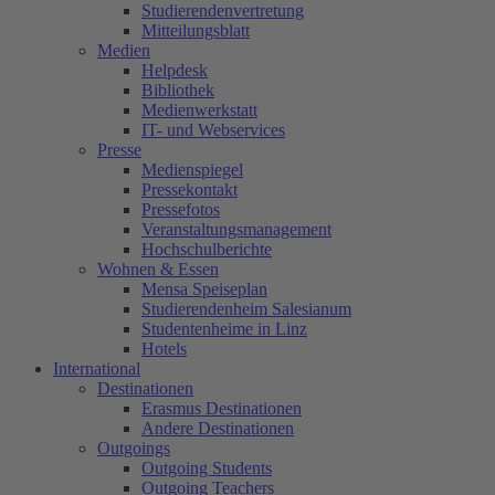
Studierendenvertretung
Mitteilungsblatt
Medien
Helpdesk
Bibliothek
Medienwerkstatt
IT- und Webservices
Presse
Medienspiegel
Pressekontakt
Pressefotos
Veranstaltungsmanagement
Hochschulberichte
Wohnen & Essen
Mensa Speiseplan
Studierendenheim Salesianum
Studentenheime in Linz
Hotels
International
Destinationen
Erasmus Destinationen
Andere Destinationen
Outgoings
Outgoing Students
Outgoing Teachers