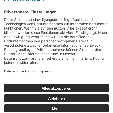
Kontakt
Kooperationen & Initiativen
Nationale Kooperationen
Internationale Kooperationen
L.E.V.
Nachlese
Soziales Engagement
Materialien und Links
Personen
Kontakt
ÖKOLOG/PILGRIM
Aktuelles
Materialien & Links
Personen
Kontakt
Landes-ARGE-Lehrer:innengesundheit
Kunst & Kultur
PSF Big Band
PHDL-Chor
Improtheater
Kapelle
Weiße Galerie
Aktuelles
News Kategorien
Veranstaltungen