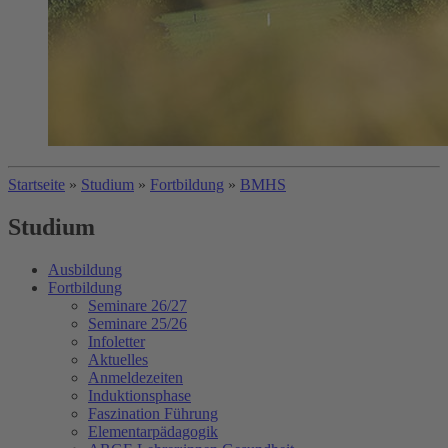
Startseite
»
Studium
»
Fortbildung
»
BMHS
Studium
Ausbildung
Fortbildung
Seminare 26/27
Seminare 25/26
Infoletter
Aktuelles
Anmeldezeiten
Induktionsphase
Faszination Führung
Elementarpädagogik