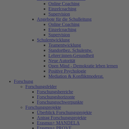
Online Coaching
Einzelcoaching
Supervision
Angebote für die Schulleitung
Online Coaching
Einzelcoaching
Supervision
Schulentwicklung
Teamentwicklung
Standortbez. Schulentw.
Lehrer:innen-Gesundheit
Neue Autorität
Open Mind - Demokratie leben lernen
Positive Psychologie
Mediation & Konfliktmoderat.
Forschung
Forschungsfelder
Forschungsbereiche
Forschungshorizonte
Forschungsschwerpunkte
Forschungsprojekte
Überblick Forschungsprojekte
Antrag Forschungsprojekte
Erasmus+ MANDELA
Erasmus+ PROVE