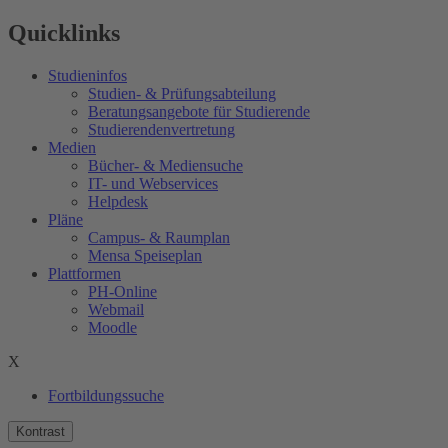
Quicklinks
Studieninfos
Studien- & Prüfungsabteilung
Beratungsangebote für Studierende
Studierendenvertretung
Medien
Bücher- & Mediensuche
IT- und Webservices
Helpdesk
Pläne
Campus- & Raumplan
Mensa Speiseplan
Plattformen
PH-Online
Webmail
Moodle
X
Fortbildungssuche
Kontrast