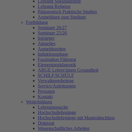
Lehramt Sekundarstufe
Lehramt Religion
Pädagogisch Praktische Studien
Anmeldung zum Studium
Fortbildung
Seminare 26/27
Seminare 25/26
Infoletter
Aktuelles
Anmeldezeiten
Induktionsphase
Faszination Führung
Elementarpädagogik
ARGE Lehrer:innen Gesundheit
SCHILF/SCHÜLF
Verwaltungsbeitrag
Service/Anleitungen
Personen
Kontakt
Weiterbildung
Lehrgangssuche
Hochschullehrgänge
Hochschullehrgänge mit Masterabschluss
Doktorat
Wissenschaftliches Arbeiten