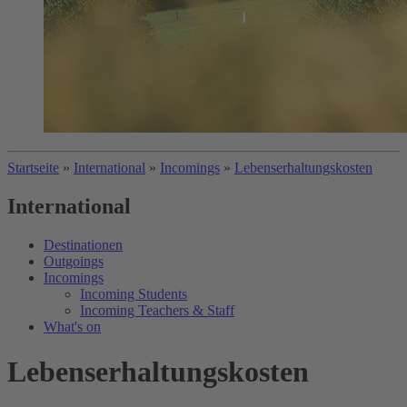
Startseite
»
International
»
Incomings
»
Lebenserhaltungskosten
International
Destinationen
Outgoings
Incomings
Incoming Students
Incoming Teachers & Staff
What's on
Lebenserhaltungskosten