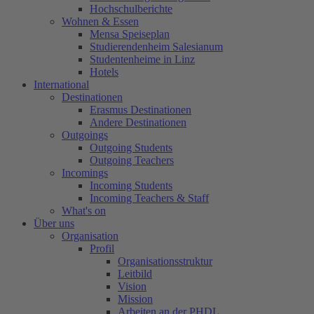
Hochschulberichte
Wohnen & Essen
Mensa Speiseplan
Studierendenheim Salesianum
Studentenheime in Linz
Hotels
International
Destinationen
Erasmus Destinationen
Andere Destinationen
Outgoings
Outgoing Students
Outgoing Teachers
Incomings
Incoming Students
Incoming Teachers & Staff
What's on
Über uns
Organisation
Profil
Organisationsstruktur
Leitbild
Vision
Mission
Arbeiten an der PHDL