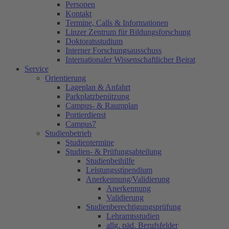
Personen
Kontakt
Termine, Calls & Informationen
Linzer Zentrum für Bildungsforschung
Doktoratsstudium
Interner Forschungsausschuss
Internationaler Wissenschaftlicher Beirat
Service
Orientierung
Lageplan & Anfahrt
Parkplatzbenützung
Campus- & Raumplan
Portierdienst
Campus7
Studienbetrieb
Studientermine
Studien- & Prüfungsabteilung
Studienbeihilfe
Leistungsstipendium
Anerkennung/Validierung
Anerkennung
Validierung
Studienberechtigungsprüfung
Lehramtsstudien
allg. päd. Berufsfelder