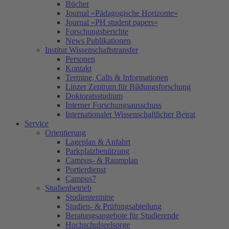
Bücher
Journal »Pädagogische Horizonte«
Journal »PH student papers«
Forschungsberichte
News Publikationen
Institut Wissenschaftstransfer
Personen
Kontakt
Termine, Calls & Informationen
Linzer Zentrum für Bildungsforschung
Doktoratsstudium
Interner Forschungsausschuss
Internationaler Wissenschaftlicher Beirat
Service
Orientierung
Lageplan & Anfahrt
Parkplatzbenützung
Campus- & Raumplan
Portierdienst
Campus7
Studienbetrieb
Studientermine
Studien- & Prüfungsabteilung
Beratungsangebote für Studierende
Hochschulseelsorge