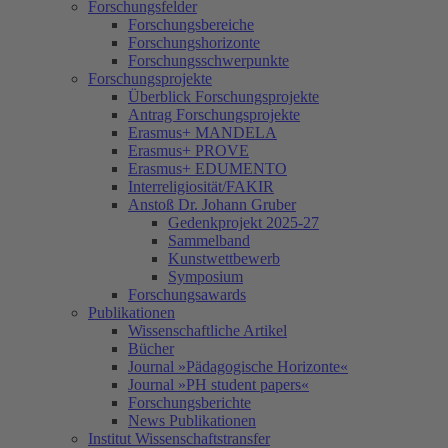
Forschungsfelder
Forschungsbereiche
Forschungshorizonte
Forschungsschwerpunkte
Forschungsprojekte
Überblick Forschungsprojekte
Antrag Forschungsprojekte
Erasmus+ MANDELA
Erasmus+ PROVE
Erasmus+ EDUMENTO
Interreligiosität/FAKIR
Anstoß Dr. Johann Gruber
Gedenkprojekt 2025-27
Sammelband
Kunstwettbewerb
Symposium
Forschungsawards
Publikationen
Wissenschaftliche Artikel
Bücher
Journal »Pädagogische Horizonte«
Journal »PH student papers«
Forschungsberichte
News Publikationen
Institut Wissenschaftstransfer