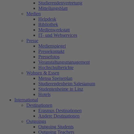
Studierendenvertretung
Mitteilungsblatt
Medien
Helpdesk
Bibliothek
Medienwerkstatt
IT- und Webservices
Presse
Medienspiegel
Pressekontakt
Pressefotos
Veranstaltungsmanagement
Hochschulberichte
Wohnen & Essen
Mensa Speiseplan
Studierendenheim Salesianum
Studentenheime in Linz
Hotels
International
Destinationen
Erasmus Destinationen
Andere Destinationen
Outgoings
Outgoing Students
Outgoing Teachers