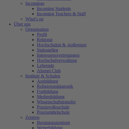
Incomings
Incoming Students
Incoming Teachers & Staff
What's on
Über uns
Organisation
Profil
Rektorat
Hochschulrat & -kollegium
Stabsstellen
Interessensvertretungen
Hochschulverwaltung
Lehrende
Alumni Club
Institute & Schulen
Ausbildung
Religionspädagogik
Fortbildung
Medienbildung
Wissenschaftstransfer
Praxisvolksschule
Praxismittelschule
Zentren
Beratungszentrum
Weiterbildung