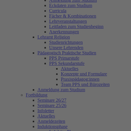
Anmeldung zum Studium
Eckdaten zum Studium
Curricula
Fächer & Kombinationen
Lehrveranstaltungen
Leitfaden zum Studienbeginn
Anerkennungen
Lehramt Religion
Studienrichtungen
Unsere Lehrenden
Pädagogisch Praktische Studien
PPS Primarstufe
PPS Sekundarstufe
Aktuelles
Konzepte und Formulare
Praxispädagog:innen
Team PPS und Bürozeiten
Anmeldung zum Studium
Fortbildung
Seminare 26/27
Seminare 25/26
Infoletter
Aktuelles
Anmeldezeiten
Induktionsphase