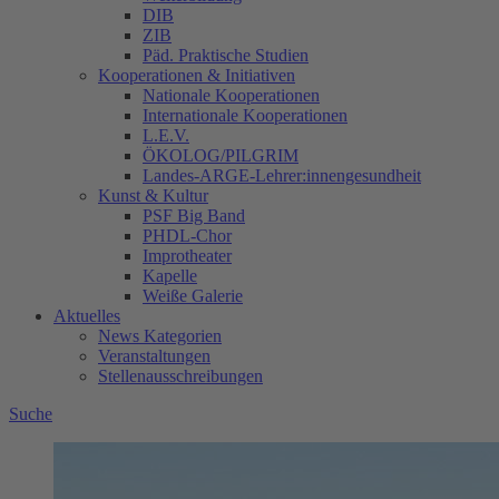
DIB
ZIB
Päd. Praktische Studien
Kooperationen & Initiativen
Nationale Kooperationen
Internationale Kooperationen
L.E.V.
ÖKOLOG/PILGRIM
Landes-ARGE-Lehrer:innengesundheit
Kunst & Kultur
PSF Big Band
PHDL-Chor
Improtheater
Kapelle
Weiße Galerie
Aktuelles
News Kategorien
Veranstaltungen
Stellenausschreibungen
Suche