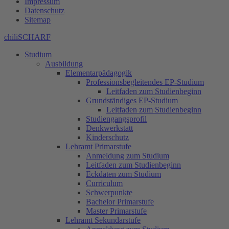
Impressum
Datenschutz
Sitemap
chiliSCHARF
Studium
Ausbildung
Elementarpädagogik
Professionsbegleitendes EP-Studium
Leitfaden zum Studienbeginn
Grundständiges EP-Studium
Leitfaden zum Studienbeginn
Studiengangsprofil
Denkwerkstatt
Kinderschutz
Lehramt Primarstufe
Anmeldung zum Studium
Leitfaden zum Studienbeginn
Eckdaten zum Studium
Curriculum
Schwerpunkte
Bachelor Primarstufe
Master Primarstufe
Lehramt Sekundarstufe