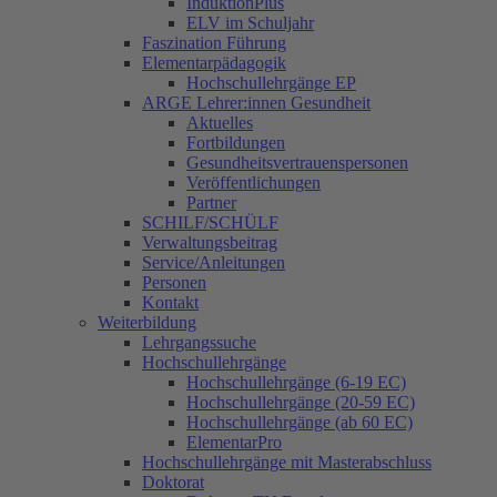
InduktionPlus
ELV im Schuljahr
Faszination Führung
Elementarpädagogik
Hochschullehrgänge EP
ARGE Lehrer:innen Gesundheit
Aktuelles
Fortbildungen
Gesundheitsvertrauenspersonen
Veröffentlichungen
Partner
SCHILF/SCHÜLF
Verwaltungsbeitrag
Service/Anleitungen
Personen
Kontakt
Weiterbildung
Lehrgangssuche
Hochschullehrgänge
Hochschullehrgänge (6-19 EC)
Hochschullehrgänge (20-59 EC)
Hochschullehrgänge (ab 60 EC)
ElementarPro
Hochschullehrgänge mit Masterabschluss
Doktorat