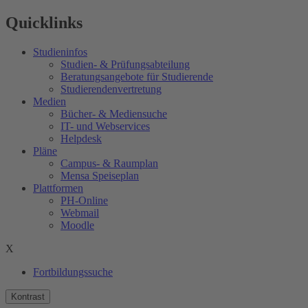
Quicklinks
Studieninfos
Studien- & Prüfungsabteilung
Beratungsangebote für Studierende
Studierendenvertretung
Medien
Bücher- & Mediensuche
IT- und Webservices
Helpdesk
Pläne
Campus- & Raumplan
Mensa Speiseplan
Plattformen
PH-Online
Webmail
Moodle
X
Fortbildungssuche
Kontrast