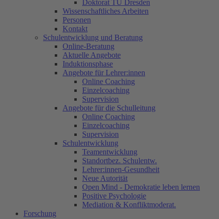
Doktorat TU Dresden
Wissenschaftliches Arbeiten
Personen
Kontakt
Schulentwicklung und Beratung
Online-Beratung
Aktuelle Angebote
Induktionsphase
Angebote für Lehrer:innen
Online Coaching
Einzelcoaching
Supervision
Angebote für die Schulleitung
Online Coaching
Einzelcoaching
Supervision
Schulentwicklung
Teamentwicklung
Standortbez. Schulentw.
Lehrer:innen-Gesundheit
Neue Autorität
Open Mind - Demokratie leben lernen
Positive Psychologie
Mediation & Konfliktmoderat.
Forschung