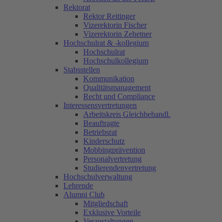
Rektorat
Rektor Reitinger
Vizerektorin Fischer
Vizerektorin Zehetner
Hochschulrat & -kollegium
Hochschulrat
Hochschulkollegium
Stabsstellen
Kommunikation
Qualitätsmanagement
Recht und Compliance
Interessensvertretungen
Arbeitskreis Gleichbehandl.
Beauftragte
Betriebsrat
Kinderschutz
Mobbingprävention
Personalvertretung
Studierendenvertretung
Hochschulverwaltung
Lehrende
Alumni Club
Mitgliedschaft
Exklusive Vorteile
Veranstaltungen