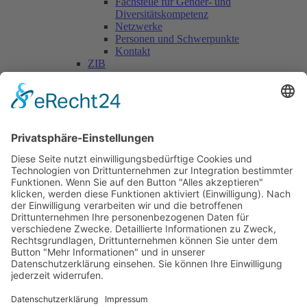
Fachstelle für Gender- und
Diversitätskompetenz
Netzwerke
Personen und Schwerpunkte
Kontakt
ZIB
Päd. Praktische Studien
Päd. Prakt. Studien
Personen
Kontakt
Kooperationen & Initiativen
Nationale Kooperationen
Internationale Kooperationen
L.E.V.
Nachlese
Soziales Engagement
Materialien und Links
Personen
Kontakt
ÖKOLOG/PILGRIM
Aktuelles
Materialien & Links
Personen
Kontakt
Landes-ARGE-Lehrer:innengesundheit