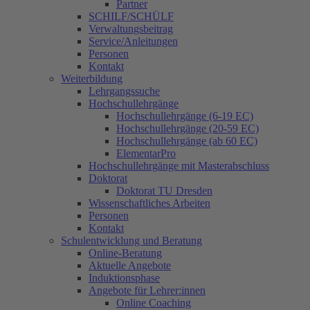
Partner
SCHILF/SCHÜLF
Verwaltungsbeitrag
Service/Anleitungen
Personen
Kontakt
Weiterbildung
Lehrgangssuche
Hochschullehrgänge
Hochschullehrgänge (6-19 EC)
Hochschullehrgänge (20-59 EC)
Hochschullehrgänge (ab 60 EC)
ElementarPro
Hochschullehrgänge mit Masterabschluss
Doktorat
Doktorat TU Dresden
Wissenschaftliches Arbeiten
Personen
Kontakt
Schulentwicklung und Beratung
Online-Beratung
Aktuelle Angebote
Induktionsphase
Angebote für Lehrer:innen
Online Coaching