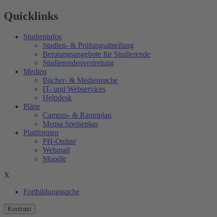
Quicklinks
Studieninfos
Studien- & Prüfungsabteilung
Beratungsangebote für Studierende
Studierendenvertretung
Medien
Bücher- & Mediensuche
IT- und Webservices
Helpdesk
Pläne
Campus- & Raumplan
Mensa Speiseplan
Plattformen
PH-Online
Webmail
Moodle
X
Fortbildungssuche
Kontrast