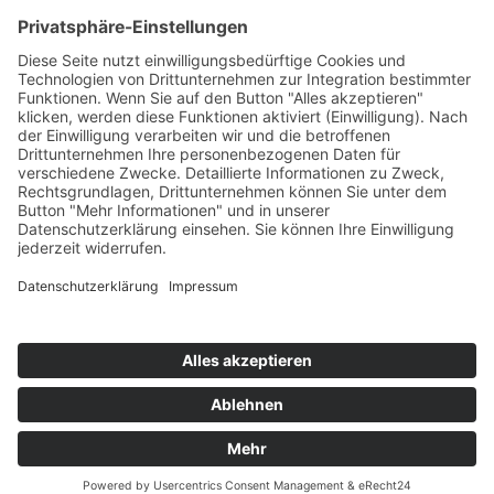
Kooperationen & Initiativen
Nationale Kooperationen
Internationale Kooperationen
L.E.V.
Nachlese
Soziales Engagement
Materialien und Links
Personen
Kontakt
ÖKOLOG/PILGRIM
Aktuelles
Materialien & Links
Personen
Kontakt
Landes-ARGE-Lehrer:innengesundheit
Kunst & Kultur
PSF Big Band
PHDL-Chor
Improtheater
Kapelle
Weiße Galerie
Aktuelles
News Kategorien
Veranstaltungen
Stellenausschreibungen