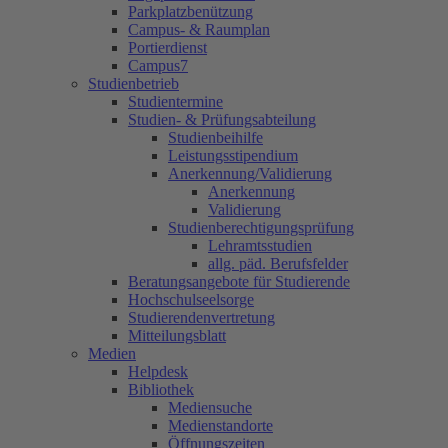
Parkplatzbenützung
Campus- & Raumplan
Portierdienst
Campus7
Studienbetrieb
Studientermine
Studien- & Prüfungsabteilung
Studienbeihilfe
Leistungsstipendium
Anerkennung/Validierung
Anerkennung
Validierung
Studienberechtigungsprüfung
Lehramtsstudien
allg. päd. Berufsfelder
Beratungsangebote für Studierende
Hochschulseelsorge
Studierendenvertretung
Mitteilungsblatt
Medien
Helpdesk
Bibliothek
Mediensuche
Medienstandorte
Öffnungszeiten