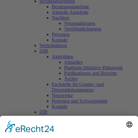
Beratungszentrum
Beratungsangebote
Aktuelle Angebote
Nachlese
Veranstaltungen
Veröffentlichungen
Personen
Kontakt
Weiterbildung
DIB
Aktivitäten
Aktuelles
Plattform Inklusive Pädagogik
Publikationen und Berichte
Archiv
Fachstelle für Gender- und
Diversitätskompetenz
Netzwerke
Personen und Schwerpunkte
Kontakt
ZIB
Päd. Praktische Studien
Päd. Prakt. Studien
Personen
Kontakt