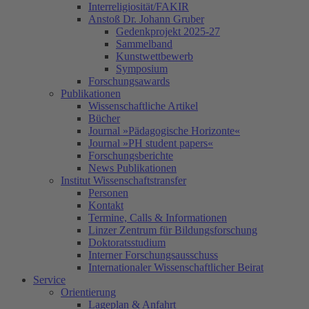
Interreligiosität/FAKIR
Anstoß Dr. Johann Gruber
Gedenkprojekt 2025-27
Sammelband
Kunstwettbewerb
Symposium
Forschungsawards
Publikationen
Wissenschaftliche Artikel
Bücher
Journal »Pädagogische Horizonte«
Journal »PH student papers«
Forschungsberichte
News Publikationen
Institut Wissenschaftstransfer
Personen
Kontakt
Termine, Calls & Informationen
Linzer Zentrum für Bildungsforschung
Doktoratsstudium
Interner Forschungsausschuss
Internationaler Wissenschaftlicher Beirat
Service
Orientierung
Lageplan & Anfahrt