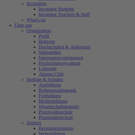
Incomings
Incoming Students
Incoming Teachers & Staff
What's on
Über uns
Organisation
Profil
Rektorat
Hochschulrat & -kollegium
Stabsstellen
Interessensvertretungen
Hochschulverwaltung
Lehrende
Alumni Club
Institute & Schulen
Ausbildung
Religionspädagogik
Fortbildung
Medienbildung
Wissenschaftstransfer
Praxisvolksschule
Praxismittelschule
Zentren
Beratungszentrum
Weiterbildung