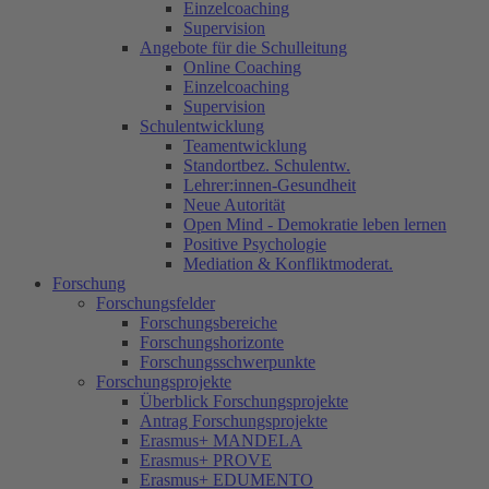
Einzelcoaching
Supervision
Angebote für die Schulleitung
Online Coaching
Einzelcoaching
Supervision
Schulentwicklung
Teamentwicklung
Standortbez. Schulentw.
Lehrer:innen-Gesundheit
Neue Autorität
Open Mind - Demokratie leben lernen
Positive Psychologie
Mediation & Konfliktmoderat.
Forschung
Forschungsfelder
Forschungsbereiche
Forschungshorizonte
Forschungsschwerpunkte
Forschungsprojekte
Überblick Forschungsprojekte
Antrag Forschungsprojekte
Erasmus+ MANDELA
Erasmus+ PROVE
Erasmus+ EDUMENTO