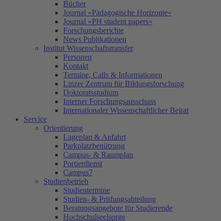
Bücher
Journal »Pädagogische Horizonte«
Journal »PH student papers«
Forschungsberichte
News Publikationen
Institut Wissenschaftstransfer
Personen
Kontakt
Termine, Calls & Informationen
Linzer Zentrum für Bildungsforschung
Doktoratsstudium
Interner Forschungsausschuss
Internationaler Wissenschaftlicher Beirat
Service
Orientierung
Lageplan & Anfahrt
Parkplatzbenützung
Campus- & Raumplan
Portierdienst
Campus7
Studienbetrieb
Studientermine
Studien- & Prüfungsabteilung
Beratungsangebote für Studierende
Hochschulseelsorge