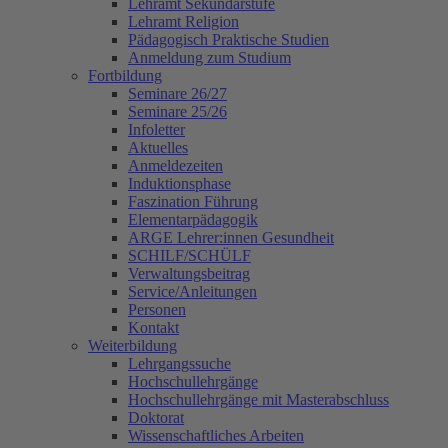
Lehramt Sekundarstufe
Lehramt Religion
Pädagogisch Praktische Studien
Anmeldung zum Studium
Fortbildung
Seminare 26/27
Seminare 25/26
Infoletter
Aktuelles
Anmeldezeiten
Induktionsphase
Faszination Führung
Elementarpädagogik
ARGE Lehrer:innen Gesundheit
SCHILF/SCHÜLF
Verwaltungsbeitrag
Service/Anleitungen
Personen
Kontakt
Weiterbildung
Lehrgangssuche
Hochschullehrgänge
Hochschullehrgänge mit Masterabschluss
Doktorat
Wissenschaftliches Arbeiten