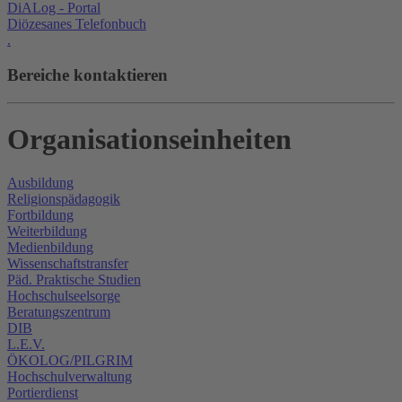
DiALog - Portal
Diözesanes Telefonbuch
.
Bereiche kontaktieren
Organisationseinheiten
Ausbildung
Religionspädagogik
Fortbildung
Weiterbildung
Medienbildung
Wissenschaftstransfer
Päd. Praktische Studien
Hochschulseelsorge
Beratungszentrum
DIB
L.E.V.
ÖKOLOG/PILGRIM
Hochschulverwaltung
Portierdienst