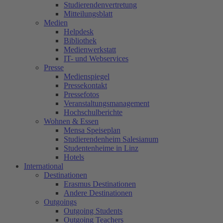
Studierendenvertretung
Mitteilungsblatt
Medien
Helpdesk
Bibliothek
Medienwerkstatt
IT- und Webservices
Presse
Medienspiegel
Pressekontakt
Pressefotos
Veranstaltungsmanagement
Hochschulberichte
Wohnen & Essen
Mensa Speiseplan
Studierendenheim Salesianum
Studentenheime in Linz
Hotels
International
Destinationen
Erasmus Destinationen
Andere Destinationen
Outgoings
Outgoing Students
Outgoing Teachers