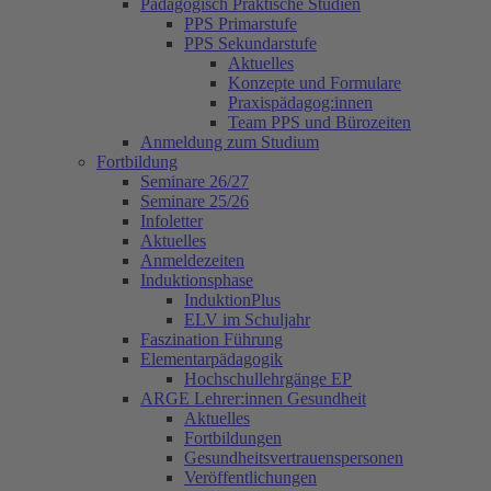
Pädagogisch Praktische Studien
PPS Primarstufe
PPS Sekundarstufe
Aktuelles
Konzepte und Formulare
Praxispädagog:innen
Team PPS und Bürozeiten
Anmeldung zum Studium
Fortbildung
Seminare 26/27
Seminare 25/26
Infoletter
Aktuelles
Anmeldezeiten
Induktionsphase
InduktionPlus
ELV im Schuljahr
Faszination Führung
Elementarpädagogik
Hochschullehrgänge EP
ARGE Lehrer:innen Gesundheit
Aktuelles
Fortbildungen
Gesundheitsvertrauenspersonen
Veröffentlichungen