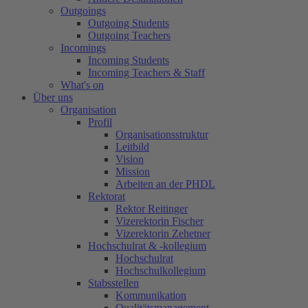
Outgoings
Outgoing Students
Outgoing Teachers
Incomings
Incoming Students
Incoming Teachers & Staff
What's on
Über uns
Organisation
Profil
Organisationsstruktur
Leitbild
Vision
Mission
Arbeiten an der PHDL
Rektorat
Rektor Reitinger
Vizerektorin Fischer
Vizerektorin Zehetner
Hochschulrat & -kollegium
Hochschulrat
Hochschulkollegium
Stabsstellen
Kommunikation
Qualitätsmanagement