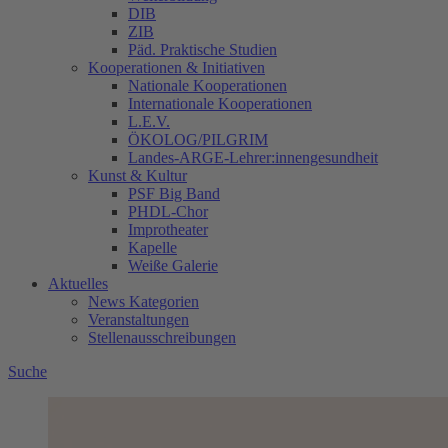
DIB
ZIB
Päd. Praktische Studien
Kooperationen & Initiativen
Nationale Kooperationen
Internationale Kooperationen
L.E.V.
ÖKOLOG/PILGRIM
Landes-ARGE-Lehrer:innengesundheit
Kunst & Kultur
PSF Big Band
PHDL-Chor
Improtheater
Kapelle
Weiße Galerie
Aktuelles
News Kategorien
Veranstaltungen
Stellenausschreibungen
Suche