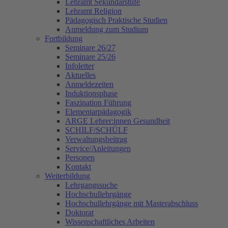
Lehramt Sekundarstufe
Lehramt Religion
Pädagogisch Praktische Studien
Anmeldung zum Studium
Fortbildung
Seminare 26/27
Seminare 25/26
Infoletter
Aktuelles
Anmeldezeiten
Induktionsphase
Faszination Führung
Elementarpädagogik
ARGE Lehrer:innen Gesundheit
SCHILF/SCHÜLF
Verwaltungsbeitrag
Service/Anleitungen
Personen
Kontakt
Weiterbildung
Lehrgangssuche
Hochschullehrgänge
Hochschullehrgänge mit Masterabschluss
Doktorat
Wissenschaftliches Arbeiten