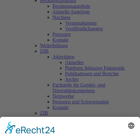
Beratungszentrum
Beratungsangebote
Aktuelle Angebote
Nachlese
Veranstaltungen
Veröffentlichungen
Personen
Kontakt
Weiterbildung
DIB
Aktivitäten
Aktuelles
Plattform Inklusive Pädagogik
Publikationen und Berichte
Archiv
Fachstelle für Gender- und
Diversitätskompetenz
Netzwerke
Personen und Schwerpunkte
Kontakt
ZIB
Päd. Praktische Studien
Päd. Prakt. Studien
Personen
Kontakt