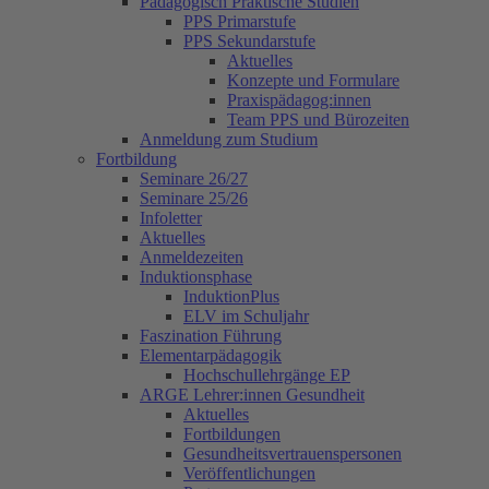
Pädagogisch Praktische Studien
PPS Primarstufe
PPS Sekundarstufe
Aktuelles
Konzepte und Formulare
Praxispädagog:innen
Team PPS und Bürozeiten
Anmeldung zum Studium
Fortbildung
Seminare 26/27
Seminare 25/26
Infoletter
Aktuelles
Anmeldezeiten
Induktionsphase
InduktionPlus
ELV im Schuljahr
Faszination Führung
Elementarpädagogik
Hochschullehrgänge EP
ARGE Lehrer:innen Gesundheit
Aktuelles
Fortbildungen
Gesundheitsvertrauenspersonen
Veröffentlichungen