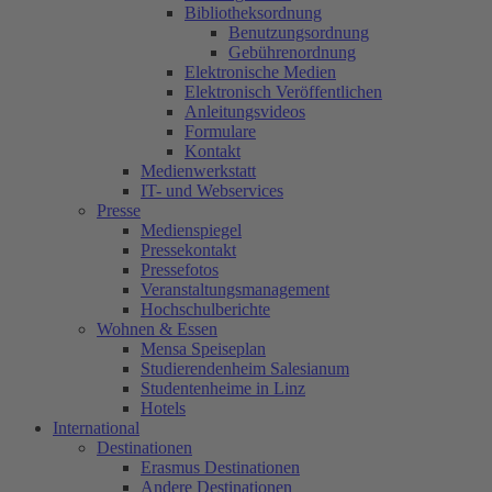
Bibliotheksordnung
Benutzungsordnung
Gebührenordnung
Elektronische Medien
Elektronisch Veröffentlichen
Anleitungsvideos
Formulare
Kontakt
Medienwerkstatt
IT- und Webservices
Presse
Medienspiegel
Pressekontakt
Pressefotos
Veranstaltungsmanagement
Hochschulberichte
Wohnen & Essen
Mensa Speiseplan
Studierendenheim Salesianum
Studentenheime in Linz
Hotels
International
Destinationen
Erasmus Destinationen
Andere Destinationen