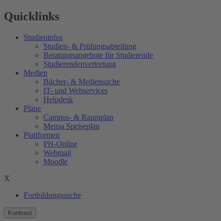
Quicklinks
Studieninfos
Studien- & Prüfungsabteilung
Beratungsangebote für Studierende
Studierendenvertretung
Medien
Bücher- & Mediensuche
IT- und Webservices
Helpdesk
Pläne
Campus- & Raumplan
Mensa Speiseplan
Plattformen
PH-Online
Webmail
Moodle
X
Fortbildungssuche
Kontrast