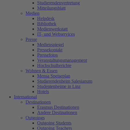
Studierendenvertretung
Mitteilungsblatt
Medien
Helpdesk
Bibliothek
Medienwerkstatt
IT- und Webservices
Presse
Medienspiegel
Pressekontakt
Pressefotos
Veranstaltungsmanagement
Hochschulberichte
Wohnen & Essen
Mensa Speiseplan
Studierendenheim Salesianum
Studentenheime in Linz
Hotels
International
Destinationen
Erasmus Destinationen
Andere Destinationen
Outgoings
Outgoing Students
Outgoing Teachers