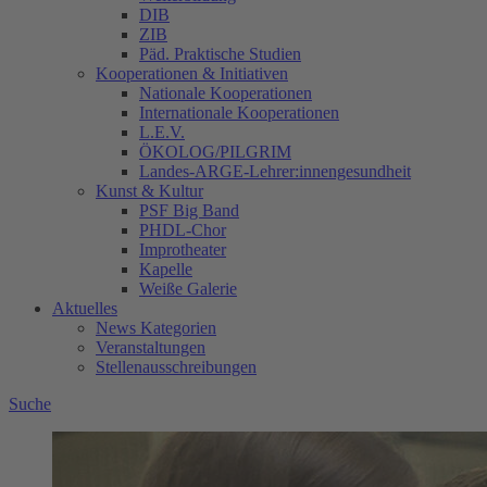
DIB
ZIB
Päd. Praktische Studien
Kooperationen & Initiativen
Nationale Kooperationen
Internationale Kooperationen
L.E.V.
ÖKOLOG/PILGRIM
Landes-ARGE-Lehrer:innengesundheit
Kunst & Kultur
PSF Big Band
PHDL-Chor
Improtheater
Kapelle
Weiße Galerie
Aktuelles
News Kategorien
Veranstaltungen
Stellenausschreibungen
Suche