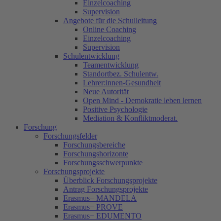
Einzelcoaching
Supervision
Angebote für die Schulleitung
Online Coaching
Einzelcoaching
Supervision
Schulentwicklung
Teamentwicklung
Standortbez. Schulentw.
Lehrer:innen-Gesundheit
Neue Autorität
Open Mind - Demokratie leben lernen
Positive Psychologie
Mediation & Konfliktmoderat.
Forschung
Forschungsfelder
Forschungsbereiche
Forschungshorizonte
Forschungsschwerpunkte
Forschungsprojekte
Überblick Forschungsprojekte
Antrag Forschungsprojekte
Erasmus+ MANDELA
Erasmus+ PROVE
Erasmus+ EDUMENTO