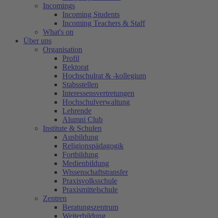
Incomings
Incoming Students
Incoming Teachers & Staff
What's on
Über uns
Organisation
Profil
Rektorat
Hochschulrat & -kollegium
Stabsstellen
Interessensvertretungen
Hochschulverwaltung
Lehrende
Alumni Club
Institute & Schulen
Ausbildung
Religionspädagogik
Fortbildung
Medienbildung
Wissenschaftstransfer
Praxisvolksschule
Praxismittelschule
Zentren
Beratungszentrum
Weiterbildung