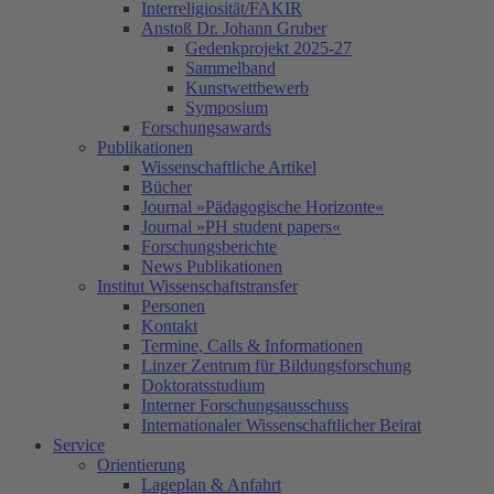
Interreligiosität/FAKIR
Anstoß Dr. Johann Gruber
Gedenkprojekt 2025-27
Sammelband
Kunstwettbewerb
Symposium
Forschungsawards
Publikationen
Wissenschaftliche Artikel
Bücher
Journal »Pädagogische Horizonte«
Journal »PH student papers«
Forschungsberichte
News Publikationen
Institut Wissenschaftstransfer
Personen
Kontakt
Termine, Calls & Informationen
Linzer Zentrum für Bildungsforschung
Doktoratsstudium
Interner Forschungsausschuss
Internationaler Wissenschaftlicher Beirat
Service
Orientierung
Lageplan & Anfahrt