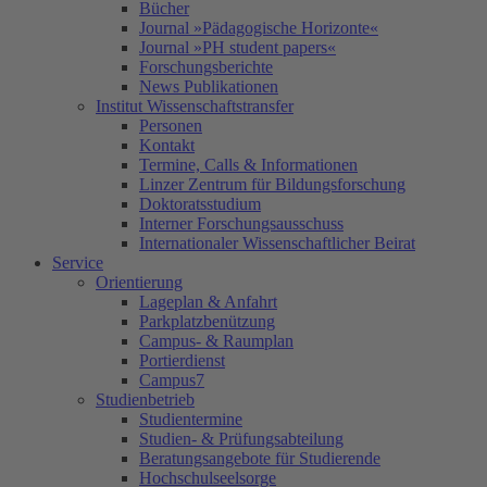
Bücher
Journal »Pädagogische Horizonte«
Journal »PH student papers«
Forschungsberichte
News Publikationen
Institut Wissenschaftstransfer
Personen
Kontakt
Termine, Calls & Informationen
Linzer Zentrum für Bildungsforschung
Doktoratsstudium
Interner Forschungsausschuss
Internationaler Wissenschaftlicher Beirat
Service
Orientierung
Lageplan & Anfahrt
Parkplatzbenützung
Campus- & Raumplan
Portierdienst
Campus7
Studienbetrieb
Studientermine
Studien- & Prüfungsabteilung
Beratungsangebote für Studierende
Hochschulseelsorge