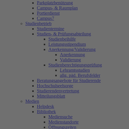
Parkplatzbenützung
Campus- & Raumplan
Portierdienst
Campus7
Studienbetrieb
Studientermine
Studien- & Prüfungsabteilung
Studienbeihilfe
Leistungsstipendium
Anerkennung/Validierung
Anerkennung
Validierung
Studienberechtigungsprüfung
Lehramtsstudien
allg. päd. Berufsfelder
Beratungsangebote für Studierende
Hochschulseelsorge
Studierendenvertretung
Mitteilungsblatt
Medien
Helpdesk
Bibliothek
Mediensuche
Medienstandorte
Öffnungszeiten