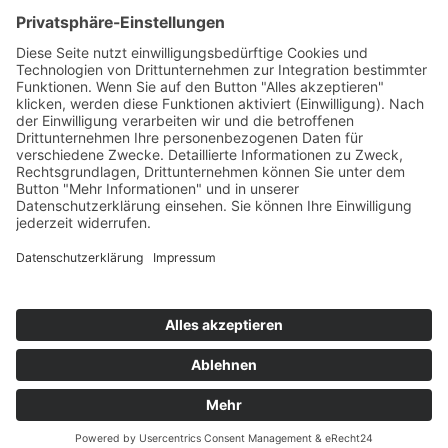
Kooperationen & Initiativen
Nationale Kooperationen
Internationale Kooperationen
L.E.V.
Nachlese
Soziales Engagement
Materialien und Links
Personen
Kontakt
ÖKOLOG/PILGRIM
Aktuelles
Materialien & Links
Personen
Kontakt
Landes-ARGE-Lehrer:innengesundheit
Kunst & Kultur
PSF Big Band
PHDL-Chor
Improtheater
Kapelle
Weiße Galerie
Aktuelles
News Kategorien
Veranstaltungen
Stellenausschreibungen