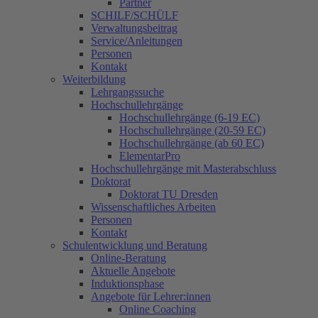
Partner
SCHILF/SCHÜLF
Verwaltungsbeitrag
Service/Anleitungen
Personen
Kontakt
Weiterbildung
Lehrgangssuche
Hochschullehrgänge
Hochschullehrgänge (6-19 EC)
Hochschullehrgänge (20-59 EC)
Hochschullehrgänge (ab 60 EC)
ElementarPro
Hochschullehrgänge mit Masterabschluss
Doktorat
Doktorat TU Dresden
Wissenschaftliches Arbeiten
Personen
Kontakt
Schulentwicklung und Beratung
Online-Beratung
Aktuelle Angebote
Induktionsphase
Angebote für Lehrer:innen
Online Coaching