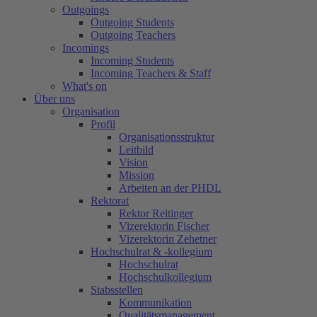
Outgoings
Outgoing Students
Outgoing Teachers
Incomings
Incoming Students
Incoming Teachers & Staff
What's on
Über uns
Organisation
Profil
Organisationsstruktur
Leitbild
Vision
Mission
Arbeiten an der PHDL
Rektorat
Rektor Reitinger
Vizerektorin Fischer
Vizerektorin Zehetner
Hochschulrat & -kollegium
Hochschulrat
Hochschulkollegium
Stabsstellen
Kommunikation
Qualitätsmanagement