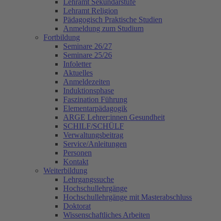
Lehramt Sekundarstufe
Lehramt Religion
Pädagogisch Praktische Studien
Anmeldung zum Studium
Fortbildung
Seminare 26/27
Seminare 25/26
Infoletter
Aktuelles
Anmeldezeiten
Induktionsphase
Faszination Führung
Elementarpädagogik
ARGE Lehrer:innen Gesundheit
SCHILF/SCHÜLF
Verwaltungsbeitrag
Service/Anleitungen
Personen
Kontakt
Weiterbildung
Lehrgangssuche
Hochschullehrgänge
Hochschullehrgänge mit Masterabschluss
Doktorat
Wissenschaftliches Arbeiten