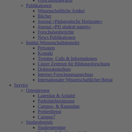
Forschungsawards
Publikationen
Wissenschaftliche Artikel
Bücher
Journal »Pädagogische Horizonte«
Journal »PH student papers«
Forschungsberichte
News Publikationen
Institut Wissenschaftstransfer
Personen
Kontakt
Termine, Calls & Informationen
Linzer Zentrum für Bildungsforschung
Doktoratsstudium
Interner Forschungsausschuss
Internationaler Wissenschaftlicher Beirat
Service
Orientierung
Lageplan & Anfahrt
Parkplatzbenützung
Campus- & Raumplan
Portierdienst
Campus7
Studienbetrieb
Studientermine