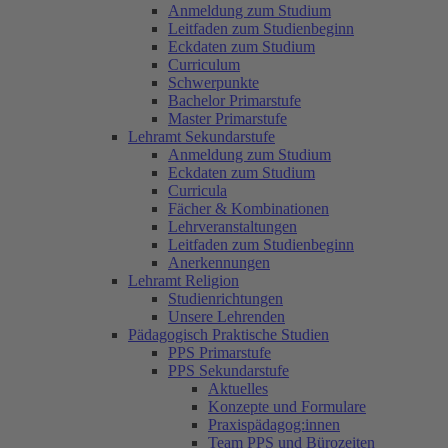
Anmeldung zum Studium
Leitfaden zum Studienbeginn
Eckdaten zum Studium
Curriculum
Schwerpunkte
Bachelor Primarstufe
Master Primarstufe
Lehramt Sekundarstufe
Anmeldung zum Studium
Eckdaten zum Studium
Curricula
Fächer & Kombinationen
Lehrveranstaltungen
Leitfaden zum Studienbeginn
Anerkennungen
Lehramt Religion
Studienrichtungen
Unsere Lehrenden
Pädagogisch Praktische Studien
PPS Primarstufe
PPS Sekundarstufe
Aktuelles
Konzepte und Formulare
Praxispädagog:innen
Team PPS und Bürozeiten