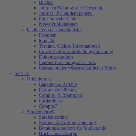
Bücher
Journal »Pädagogische Horizonte«
Journal »PH student papers«
Forschungsberichte
News Publikationen
Institut Wissenschaftstransfer
Personen
Kontakt
Termine, Calls & Informationen
Linzer Zentrum für Bildungsforschung
Doktoratsstudium
Interner Forschungsausschuss
Internationaler Wissenschaftlicher Beirat
Service
Orientierung
Lageplan & Anfahrt
Parkplatzbenützung
Campus- & Raumplan
Portierdienst
Campus7
Studienbetrieb
Studientermine
Studien- & Prüfungsabteilung
Beratungsangebote für Studierende
Hochschulseelsorge