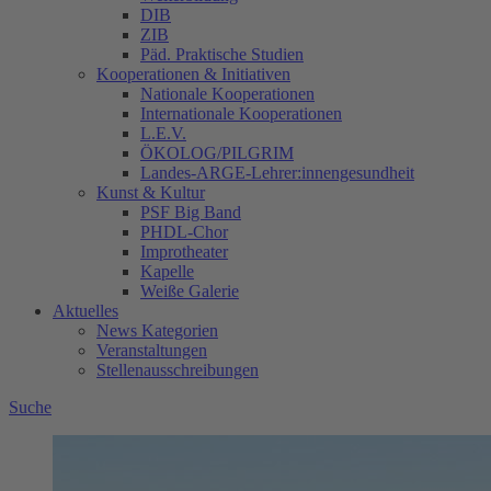
DIB
ZIB
Päd. Praktische Studien
Kooperationen & Initiativen
Nationale Kooperationen
Internationale Kooperationen
L.E.V.
ÖKOLOG/PILGRIM
Landes-ARGE-Lehrer:innengesundheit
Kunst & Kultur
PSF Big Band
PHDL-Chor
Improtheater
Kapelle
Weiße Galerie
Aktuelles
News Kategorien
Veranstaltungen
Stellenausschreibungen
Suche