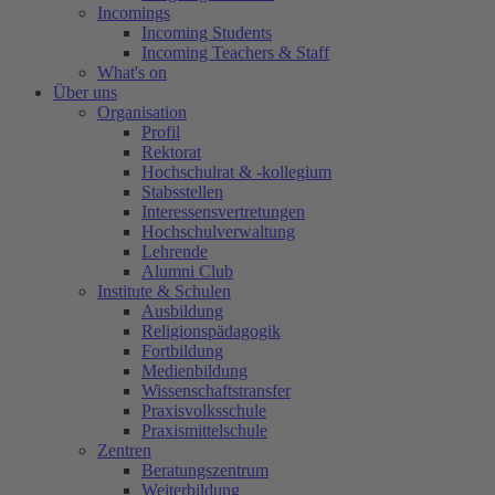
Incomings
Incoming Students
Incoming Teachers & Staff
What's on
Über uns
Organisation
Profil
Rektorat
Hochschulrat & -kollegium
Stabsstellen
Interessensvertretungen
Hochschulverwaltung
Lehrende
Alumni Club
Institute & Schulen
Ausbildung
Religionspädagogik
Fortbildung
Medienbildung
Wissenschaftstransfer
Praxisvolksschule
Praxismittelschule
Zentren
Beratungszentrum
Weiterbildung