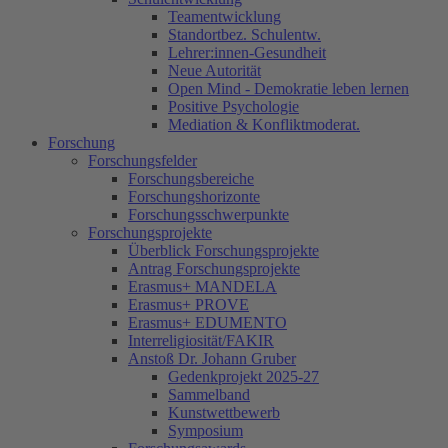
Teamentwicklung
Standortbez. Schulentw.
Lehrer:innen-Gesundheit
Neue Autorität
Open Mind - Demokratie leben lernen
Positive Psychologie
Mediation & Konfliktmoderat.
Forschung
Forschungsfelder
Forschungsbereiche
Forschungshorizonte
Forschungsschwerpunkte
Forschungsprojekte
Überblick Forschungsprojekte
Antrag Forschungsprojekte
Erasmus+ MANDELA
Erasmus+ PROVE
Erasmus+ EDUMENTO
Interreligiosität/FAKIR
Anstoß Dr. Johann Gruber
Gedenkprojekt 2025-27
Sammelband
Kunstwettbewerb
Symposium