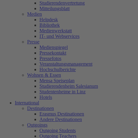
Studierendenvertretung
Mitteilungsblatt
Medien
Helpdesk
Bibliothek
Medienwerkstatt
IT- und Webservices
Presse
Medienspiegel
Pressekontakt
Pressefotos
Veranstaltungsmanagement
Hochschulberichte
Wohnen & Essen
Mensa Speiseplan
Studierendenheim Salesianum
Studentenheime in Linz
Hotels
International
Destinationen
Erasmus Destinationen
Andere Destinationen
Outgoings
Outgoing Students
Outgoing Teachers