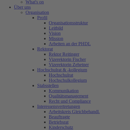
What's on
Über uns
Organisation
Profil
Organisationsstruktur
Leitbild
Vision
Mission
Arbeiten an der PHDL
Rektorat
Rektor Reitinger
Vizerektorin Fischer
Vizerektorin Zehetner
Hochschulrat & -kollegium
Hochschulrat
Hochschulkollegium
Stabsstellen
Kommunikation
Qualitätsmanagement
Recht und Compliance
Interessensvertretungen
Arbeitskreis Gleichbehandl.
Beauftragte
Betriebsrat
Kinderschutz