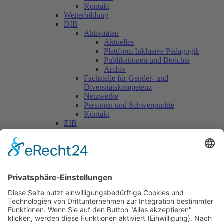
Kontakt
Weiterbildung
DIB
Aktivitäten
Aktuelles
Plattform Inklusive Pädagogik
Publikationen und Berichte
Archiv
Fachstelle für Gender- und
Diversitätskompetenz
Netzwerke
Personen und Schwerpunkte
Kontakt
ZIB
Päd. Praktische Studien
Päd. Prakt. Studien
Personen
Kontakt
Kooperationen & Initiativen
Nationale Kooperationen
Internationale Kooperationen
L.E.V.
Nachlese
Soziales Engagement
Materialien und Links