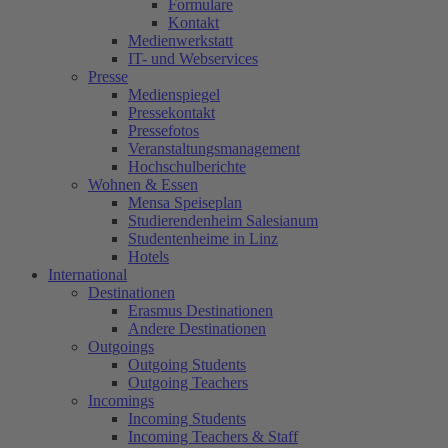
Formulare
Kontakt
Medienwerkstatt
IT- und Webservices
Presse
Medienspiegel
Pressekontakt
Pressefotos
Veranstaltungsmanagement
Hochschulberichte
Wohnen & Essen
Mensa Speiseplan
Studierendenheim Salesianum
Studentenheime in Linz
Hotels
International
Destinationen
Erasmus Destinationen
Andere Destinationen
Outgoings
Outgoing Students
Outgoing Teachers
Incomings
Incoming Students
Incoming Teachers & Staff