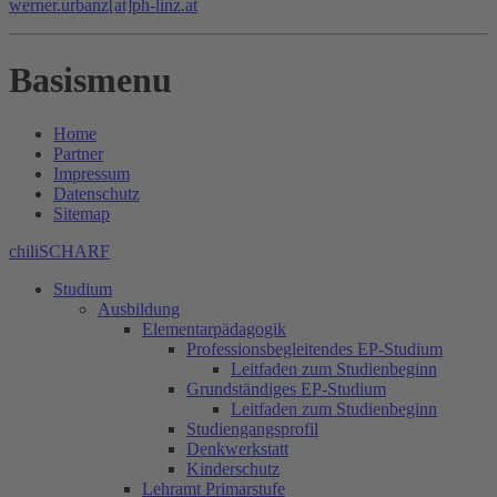
werner.urbanz[at]ph-linz.at
Basismenu
Home
Partner
Impressum
Datenschutz
Sitemap
chiliSCHARF
Studium
Ausbildung
Elementarpädagogik
Professionsbegleitendes EP-Studium
Leitfaden zum Studienbeginn
Grundständiges EP-Studium
Leitfaden zum Studienbeginn
Studiengangsprofil
Denkwerkstatt
Kinderschutz
Lehramt Primarstufe