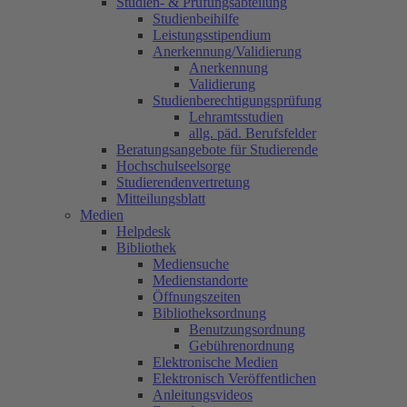
Studien- & Prüfungsabteilung
Studienbeihilfe
Leistungsstipendium
Anerkennung/Validierung
Anerkennung
Validierung
Studienberechtigungsprüfung
Lehramtsstudien
allg. päd. Berufsfelder
Beratungsangebote für Studierende
Hochschulseelsorge
Studierendenvertretung
Mitteilungsblatt
Medien
Helpdesk
Bibliothek
Mediensuche
Medienstandorte
Öffnungszeiten
Bibliotheksordnung
Benutzungsordnung
Gebührenordnung
Elektronische Medien
Elektronisch Veröffentlichen
Anleitungsvideos