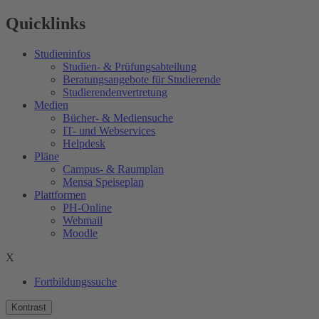
Quicklinks
Studieninfos
Studien- & Prüfungsabteilung
Beratungsangebote für Studierende
Studierendenvertretung
Medien
Bücher- & Mediensuche
IT- und Webservices
Helpdesk
Pläne
Campus- & Raumplan
Mensa Speiseplan
Plattformen
PH-Online
Webmail
Moodle
X
Fortbildungssuche
Kontrast