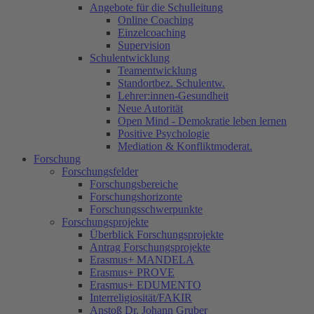
Angebote für die Schulleitung
Online Coaching
Einzelcoaching
Supervision
Schulentwicklung
Teamentwicklung
Standortbez. Schulentw.
Lehrer:innen-Gesundheit
Neue Autorität
Open Mind - Demokratie leben lernen
Positive Psychologie
Mediation & Konfliktmoderat.
Forschung
Forschungsfelder
Forschungsbereiche
Forschungshorizonte
Forschungsschwerpunkte
Forschungsprojekte
Überblick Forschungsprojekte
Antrag Forschungsprojekte
Erasmus+ MANDELA
Erasmus+ PROVE
Erasmus+ EDUMENTO
Interreligiosität/FAKIR
Anstoß Dr. Johann Gruber