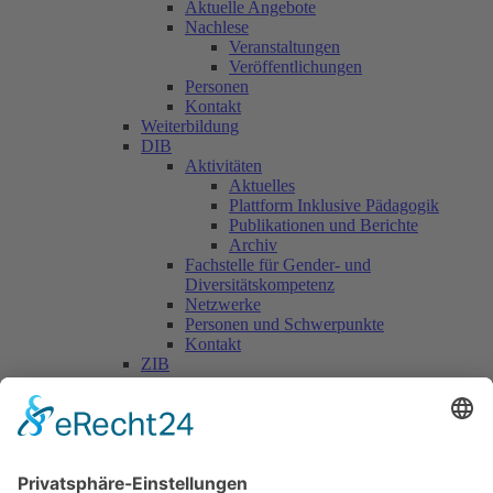
Aktuelle Angebote
Nachlese
Veranstaltungen
Veröffentlichungen
Personen
Kontakt
Weiterbildung
DIB
Aktivitäten
Aktuelles
Plattform Inklusive Pädagogik
Publikationen und Berichte
Archiv
Fachstelle für Gender- und
Diversitätskompetenz
Netzwerke
Personen und Schwerpunkte
Kontakt
ZIB
Päd. Praktische Studien
Päd. Prakt. Studien
Personen
Kontakt
Kooperationen & Initiativen
Nationale Kooperationen