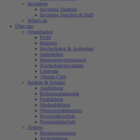
Incomings
Incoming Students
Incoming Teachers & Staff
What's on
Über uns
Organisation
Profil
Rektorat
Hochschulrat & -kollegium
Stabsstellen
Interessensvertretungen
Hochschulverwaltung
Lehrende
Alumni Club
Institute & Schulen
Ausbildung
Religionspädagogik
Fortbildung
Medienbildung
Wissenschaftstransfer
Praxisvolksschule
Praxismittelschule
Zentren
Beratungszentrum
Weiterbildung