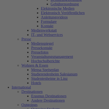
Gebührenordnung
Elektronische Medien
Elektronisch Veröffentlichen
Anleitungsvideos
Formulare
Kontakt
Medienwerkstatt
IT- und Webservices
Presse
Medienspiegel
Pressekontakt
Pressefotos
Veranstaltungsmanagement
Hochschulberichte
Wohnen & Essen
Mensa Speiseplan
Studierendenheim Salesianum
Studentenheime in Linz
Hotels
International
Destinationen
Erasmus Destinationen
Andere Destinationen
Outgoings