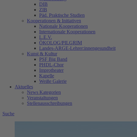
DIB
ZIB
Päd. Praktische Studien
Kooperationen & Initiativen
Nationale Kooperationen
Internationale Kooperationen
L.E.V.
ÖKOLOG/PILGRIM
Landes-ARGE-Lehrer:innengesundheit
Kunst & Kultur
PSF Big Band
PHDL-Chor
Improtheater
Kapelle
Weiße Galerie
Aktuelles
News Kategorien
Veranstaltungen
Stellenausschreibungen
Suche