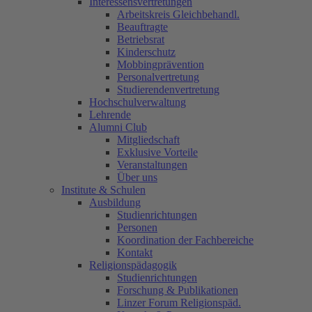
Interessensvertretungen
Arbeitskreis Gleichbehandl.
Beauftragte
Betriebsrat
Kinderschutz
Mobbingprävention
Personalvertretung
Studierendenvertretung
Hochschulverwaltung
Lehrende
Alumni Club
Mitgliedschaft
Exklusive Vorteile
Veranstaltungen
Über uns
Institute & Schulen
Ausbildung
Studienrichtungen
Personen
Koordination der Fachbereiche
Kontakt
Religionspädagogik
Studienrichtungen
Forschung & Publikationen
Linzer Forum Religionspäd.