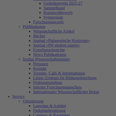
Gedenkprojekt 2025-27
Sammelband
Kunstwettbewerb
Symposium
Forschungsawards
Publikationen
Wissenschaftliche Artikel
Bücher
Journal »Pädagogische Horizonte«
Journal »PH student papers«
Forschungsberichte
News Publikationen
Institut Wissenschaftstransfer
Personen
Kontakt
Termine, Calls & Informationen
Linzer Zentrum für Bildungsforschung
Doktoratsstudium
Interner Forschungsausschuss
Internationaler Wissenschaftlicher Beirat
Service
Orientierung
Lageplan & Anfahrt
Parkplatzbenützung
Campus- & Raumplan