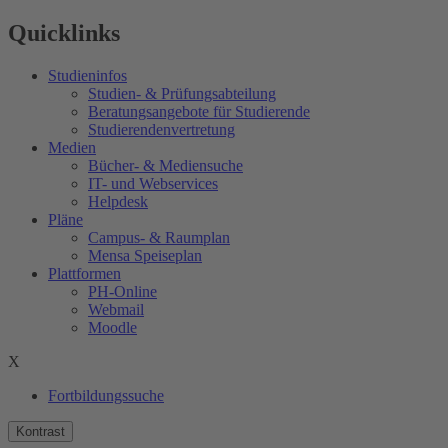
Quicklinks
Studieninfos
Studien- & Prüfungsabteilung
Beratungsangebote für Studierende
Studierendenvertretung
Medien
Bücher- & Mediensuche
IT- und Webservices
Helpdesk
Pläne
Campus- & Raumplan
Mensa Speiseplan
Plattformen
PH-Online
Webmail
Moodle
X
Fortbildungssuche
Kontrast