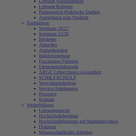
Lehramt Sekundarstufe
Lehramt Religion
Pädagogisch Praktische Studien
Anmeldung zum Studium
Fortbildung
Seminare 26/27
Seminare 25/26
Infoletter
Aktuelles
Anmeldezeiten
Induktionsphase
Faszination Führung
Elementarpädagogik
ARGE Lehrer:innen Gesundheit
SCHILF/SCHÜLF
Verwaltungsbeitrag
Service/Anleitungen
Personen
Kontakt
Weiterbildung
Lehrgangssuche
Hochschullehrgänge
Hochschullehrgänge mit Masterabschluss
Doktorat
Wissenschaftliches Arbeiten