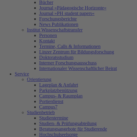
Bücher
Journal »Pädagogische Horizonte«
Journal »PH student papers«
Forschungsberichte
News Publikationen
Institut Wissenschaftstransfer
Personen
Kontakt
Termine, Calls & Informationen
Linzer Zentrum für Bildungsforschung
Doktoratsstudium
Interner Forschungsausschuss
Internationaler Wissenschaftlicher Beirat
Service
Orientierung
Lageplan & Anfahrt
Parkplatzbenützung
Campus- & Raumplan
Portierdienst
Campus7
Studienbetrieb
Studientermine
Studien- & Prüfungsabteilung
Beratungsangebote für Studierende
Hochschulseelsorge