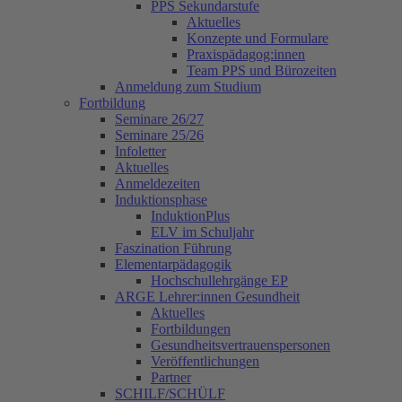
PPS Sekundarstufe
Aktuelles
Konzepte und Formulare
Praxispädagog:innen
Team PPS und Bürozeiten
Anmeldung zum Studium
Fortbildung
Seminare 26/27
Seminare 25/26
Infoletter
Aktuelles
Anmeldezeiten
Induktionsphase
InduktionPlus
ELV im Schuljahr
Faszination Führung
Elementarpädagogik
Hochschullehrgänge EP
ARGE Lehrer:innen Gesundheit
Aktuelles
Fortbildungen
Gesundheitsvertrauenspersonen
Veröffentlichungen
Partner
SCHILF/SCHÜLF