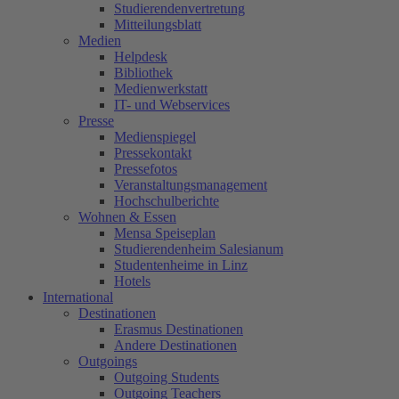
Studierendenvertretung
Mitteilungsblatt
Medien
Helpdesk
Bibliothek
Medienwerkstatt
IT- und Webservices
Presse
Medienspiegel
Pressekontakt
Pressefotos
Veranstaltungsmanagement
Hochschulberichte
Wohnen & Essen
Mensa Speiseplan
Studierendenheim Salesianum
Studentenheime in Linz
Hotels
International
Destinationen
Erasmus Destinationen
Andere Destinationen
Outgoings
Outgoing Students
Outgoing Teachers