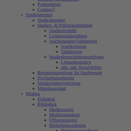
Portierdienst
Campus7
Studienbetrieb
Studientermine
Studien- & Prüfungsabteilung
Studienbeihilfe
Leistungsstipendium
Anerkennung/Validierung
Anerkennung
Validierung
Studienberechtigungsprüfung
Lehramtsstudien
allg. päd. Berufsfelder
Beratungsangebote für Studierende
Hochschulseelsorge
Studierendenvertretung
Mitteilungsblatt
Medien
Helpdesk
Bibliothek
Mediensuche
Medienstandorte
Öffnungszeiten
Bibliotheksordnung
Benutzungsordnung