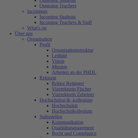
Outgoing Students
Outgoing Teachers
Incomings
Incoming Students
Incoming Teachers & Staff
What's on
Über uns
Organisation
Profil
Organisationsstruktur
Leitbild
Vision
Mission
Arbeiten an der PHDL
Rektorat
Rektor Reitinger
Vizerektorin Fischer
Vizerektorin Zehetner
Hochschulrat & -kollegium
Hochschulrat
Hochschulkollegium
Stabsstellen
Kommunikation
Qualitätsmanagement
Recht und Compliance