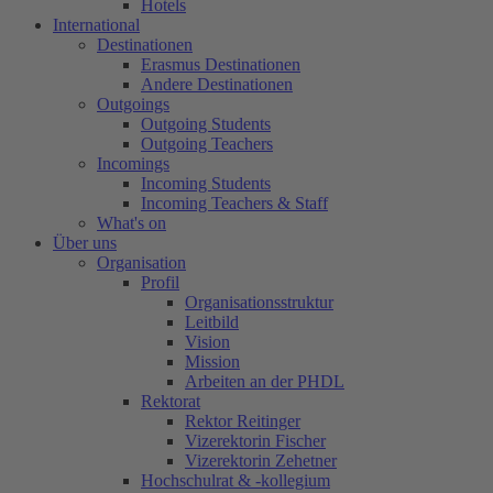
Hotels
International
Destinationen
Erasmus Destinationen
Andere Destinationen
Outgoings
Outgoing Students
Outgoing Teachers
Incomings
Incoming Students
Incoming Teachers & Staff
What's on
Über uns
Organisation
Profil
Organisationsstruktur
Leitbild
Vision
Mission
Arbeiten an der PHDL
Rektorat
Rektor Reitinger
Vizerektorin Fischer
Vizerektorin Zehetner
Hochschulrat & -kollegium