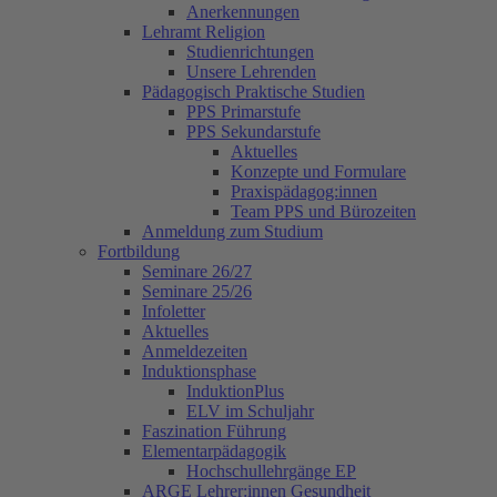
Anerkennungen
Lehramt Religion
Studienrichtungen
Unsere Lehrenden
Pädagogisch Praktische Studien
PPS Primarstufe
PPS Sekundarstufe
Aktuelles
Konzepte und Formulare
Praxispädagog:innen
Team PPS und Bürozeiten
Anmeldung zum Studium
Fortbildung
Seminare 26/27
Seminare 25/26
Infoletter
Aktuelles
Anmeldezeiten
Induktionsphase
InduktionPlus
ELV im Schuljahr
Faszination Führung
Elementarpädagogik
Hochschullehrgänge EP
ARGE Lehrer:innen Gesundheit