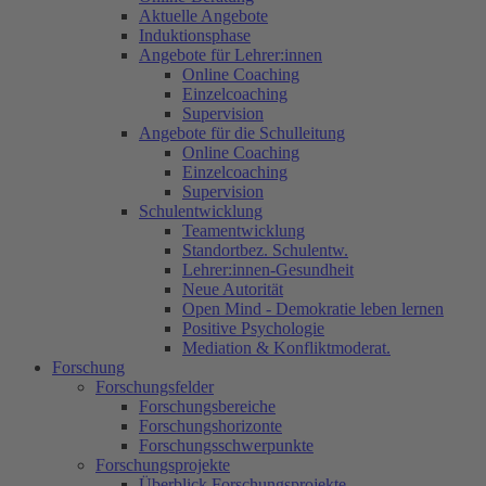
Aktuelle Angebote
Induktionsphase
Angebote für Lehrer:innen
Online Coaching
Einzelcoaching
Supervision
Angebote für die Schulleitung
Online Coaching
Einzelcoaching
Supervision
Schulentwicklung
Teamentwicklung
Standortbez. Schulentw.
Lehrer:innen-Gesundheit
Neue Autorität
Open Mind - Demokratie leben lernen
Positive Psychologie
Mediation & Konfliktmoderat.
Forschung
Forschungsfelder
Forschungsbereiche
Forschungshorizonte
Forschungsschwerpunkte
Forschungsprojekte
Überblick Forschungsprojekte