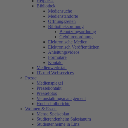
Helpdesk
Bibliothek
Mediensuche
Medienstandorte
Öffnungszeiten
Bibliotheksordnung
Benutzungsordnung
Gebührenordnung
Elektronische Medien
Elektronisch Veröffentlichen
Anleitungsvideos
Formulare
Kontakt
Medienwerkstatt
IT- und Webservices
Presse
Medienspiegel
Pressekontakt
Pressefotos
Veranstaltungsmanagement
Hochschulberichte
Wohnen & Essen
Mensa Speiseplan
Studierendenheim Salesianum
Studentenheime in Linz