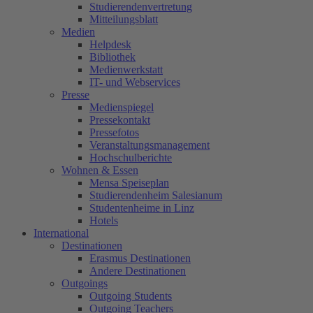
Studierendenvertretung
Mitteilungsblatt
Medien
Helpdesk
Bibliothek
Medienwerkstatt
IT- und Webservices
Presse
Medienspiegel
Pressekontakt
Pressefotos
Veranstaltungsmanagement
Hochschulberichte
Wohnen & Essen
Mensa Speiseplan
Studierendenheim Salesianum
Studentenheime in Linz
Hotels
International
Destinationen
Erasmus Destinationen
Andere Destinationen
Outgoings
Outgoing Students
Outgoing Teachers