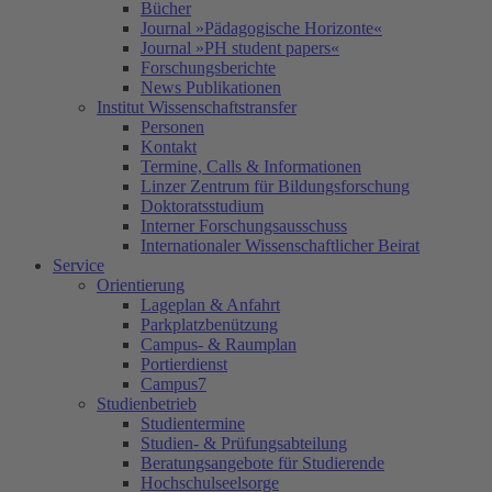
Bücher
Journal »Pädagogische Horizonte«
Journal »PH student papers«
Forschungsberichte
News Publikationen
Institut Wissenschaftstransfer
Personen
Kontakt
Termine, Calls & Informationen
Linzer Zentrum für Bildungsforschung
Doktoratsstudium
Interner Forschungsausschuss
Internationaler Wissenschaftlicher Beirat
Service
Orientierung
Lageplan & Anfahrt
Parkplatzbenützung
Campus- & Raumplan
Portierdienst
Campus7
Studienbetrieb
Studientermine
Studien- & Prüfungsabteilung
Beratungsangebote für Studierende
Hochschulseelsorge