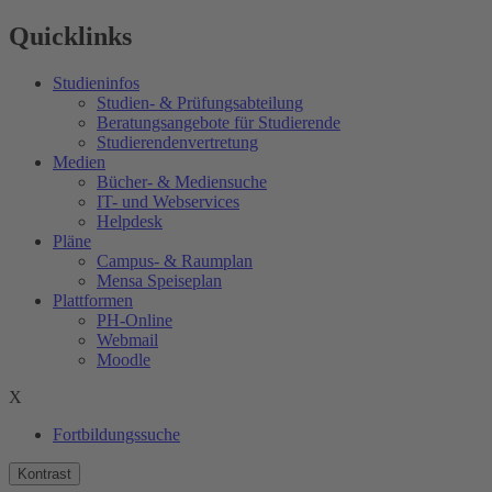
Quicklinks
Studieninfos
Studien- & Prüfungsabteilung
Beratungsangebote für Studierende
Studierendenvertretung
Medien
Bücher- & Mediensuche
IT- und Webservices
Helpdesk
Pläne
Campus- & Raumplan
Mensa Speiseplan
Plattformen
PH-Online
Webmail
Moodle
X
Fortbildungssuche
Kontrast