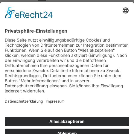
Päd. Praktische Studien
Päd. Prakt. Studien
Personen
Kontakt
Kooperationen & Initiativen
Nationale Kooperationen
Internationale Kooperationen
L.E.V.
Nachlese
Soziales Engagement
Materialien und Links
Personen
Kontakt
ÖKOLOG/PILGRIM
Aktuelles
Materialien & Links
Personen
Kontakt
Landes-ARGE-Lehrer:innengesundheit
Kunst & Kultur
PSF Big Band
PHDL-Chor
Improtheater
Kapelle
Weiße Galerie