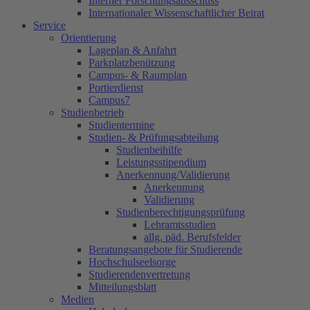
Interner Forschungsausschuss
Internationaler Wissenschaftlicher Beirat
Service
Orientierung
Lageplan & Anfahrt
Parkplatzbenützung
Campus- & Raumplan
Portierdienst
Campus7
Studienbetrieb
Studientermine
Studien- & Prüfungsabteilung
Studienbeihilfe
Leistungsstipendium
Anerkennung/Validierung
Anerkennung
Validierung
Studienberechtigungsprüfung
Lehramtsstudien
allg. päd. Berufsfelder
Beratungsangebote für Studierende
Hochschulseelsorge
Studierendenvertretung
Mitteilungsblatt
Medien