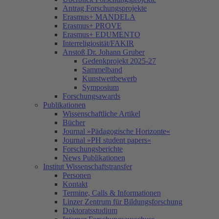
Antrag Forschungsprojekte
Erasmus+ MANDELA
Erasmus+ PROVE
Erasmus+ EDUMENTO
Interreligiosität/FAKIR
Anstoß Dr. Johann Gruber
Gedenkprojekt 2025-27
Sammelband
Kunstwettbewerb
Symposium
Forschungsawards
Publikationen
Wissenschaftliche Artikel
Bücher
Journal »Pädagogische Horizonte«
Journal »PH student papers«
Forschungsberichte
News Publikationen
Institut Wissenschaftstransfer
Personen
Kontakt
Termine, Calls & Informationen
Linzer Zentrum für Bildungsforschung
Doktoratsstudium