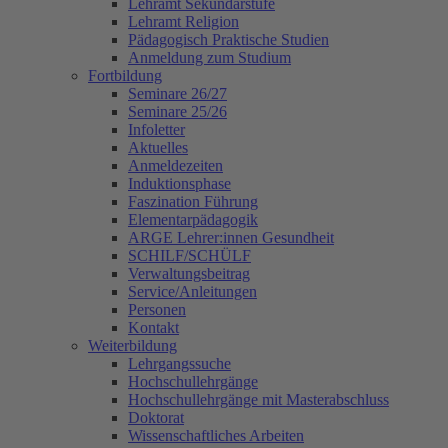
Lehramt Sekundarstufe
Lehramt Religion
Pädagogisch Praktische Studien
Anmeldung zum Studium
Fortbildung
Seminare 26/27
Seminare 25/26
Infoletter
Aktuelles
Anmeldezeiten
Induktionsphase
Faszination Führung
Elementarpädagogik
ARGE Lehrer:innen Gesundheit
SCHILF/SCHÜLF
Verwaltungsbeitrag
Service/Anleitungen
Personen
Kontakt
Weiterbildung
Lehrgangssuche
Hochschullehrgänge
Hochschullehrgänge mit Masterabschluss
Doktorat
Wissenschaftliches Arbeiten