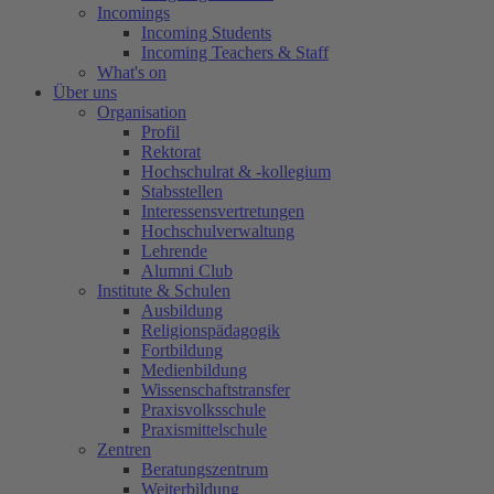
Incomings
Incoming Students
Incoming Teachers & Staff
What's on
Über uns
Organisation
Profil
Rektorat
Hochschulrat & -kollegium
Stabsstellen
Interessensvertretungen
Hochschulverwaltung
Lehrende
Alumni Club
Institute & Schulen
Ausbildung
Religionspädagogik
Fortbildung
Medienbildung
Wissenschaftstransfer
Praxisvolksschule
Praxismittelschule
Zentren
Beratungszentrum
Weiterbildung