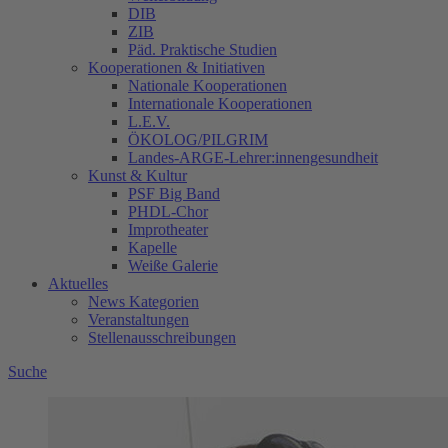
DIB
ZIB
Päd. Praktische Studien
Kooperationen & Initiativen
Nationale Kooperationen
Internationale Kooperationen
L.E.V.
ÖKOLOG/PILGRIM
Landes-ARGE-Lehrer:innengesundheit
Kunst & Kultur
PSF Big Band
PHDL-Chor
Improtheater
Kapelle
Weiße Galerie
Aktuelles
News Kategorien
Veranstaltungen
Stellenausschreibungen
Suche