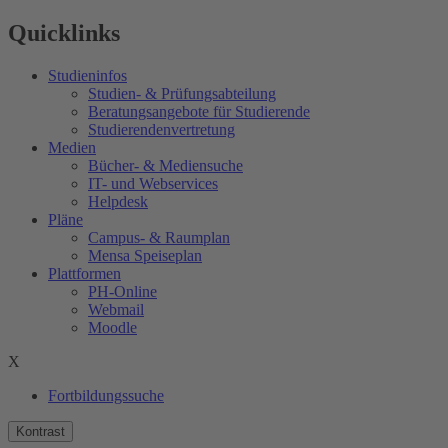
Quicklinks
Studieninfos
Studien- & Prüfungsabteilung
Beratungsangebote für Studierende
Studierendenvertretung
Medien
Bücher- & Mediensuche
IT- und Webservices
Helpdesk
Pläne
Campus- & Raumplan
Mensa Speiseplan
Plattformen
PH-Online
Webmail
Moodle
X
Fortbildungssuche
Kontrast