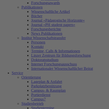
Forschungsawards
Publikationen
Wissenschaftliche Artikel
Bücher
Journal »Pädagogische Horizonte«
Journal »PH student papers«
Forschungsberichte
News Publikationen
Institut Wissenschaftstransfer
Personen
Kontakt
Termine, Calls & Informationen
Linzer Zentrum für Bildungsforschung
Doktoratsstudium
Interner Forschungsausschuss
Internationaler Wissenschaftlicher Beirat
Service
Orientierung
Lageplan & Anfahrt
Parkplatzbenützung
Campus- & Raumplan
Portierdienst
Campus7
Studienbetrieb
Studientermine