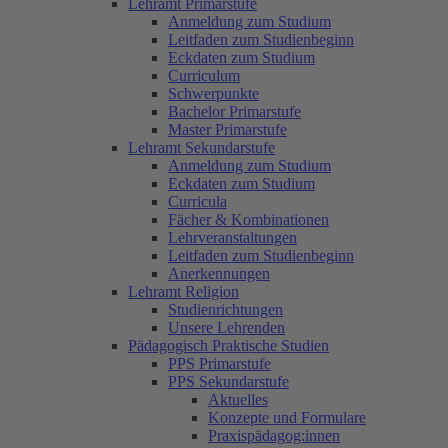
Lehramt Primarstufe
Anmeldung zum Studium
Leitfaden zum Studienbeginn
Eckdaten zum Studium
Curriculum
Schwerpunkte
Bachelor Primarstufe
Master Primarstufe
Lehramt Sekundarstufe
Anmeldung zum Studium
Eckdaten zum Studium
Curricula
Fächer & Kombinationen
Lehrveranstaltungen
Leitfaden zum Studienbeginn
Anerkennungen
Lehramt Religion
Studienrichtungen
Unsere Lehrenden
Pädagogisch Praktische Studien
PPS Primarstufe
PPS Sekundarstufe
Aktuelles
Konzepte und Formulare
Praxispädagog:innen