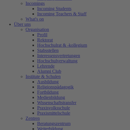
Incomings
Incoming Students
Incoming Teachers & Staff
What's on
Über uns
Organisation
Profil
Rektorat
Hochschulrat & -kollegium
Stabsstellen
Interessensvertretungen
Hochschulverwaltung
Lehrende
Alumni Club
Institute & Schulen
Ausbildung
Religionspädagogik
Fortbildung
Medienbildung
Wissenschaftstransfer
Praxisvolksschule
Praxismittelschule
Zentren
Beratungszentrum
Weiterbildung