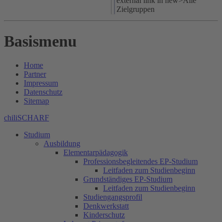
external link in new>Alle
Zielgruppen
Basismenu
Home
Partner
Impressum
Datenschutz
Sitemap
chiliSCHARF
Studium
Ausbildung
Elementarpädagogik
Professionsbegleitendes EP-Studium
Leitfaden zum Studienbeginn
Grundständiges EP-Studium
Leitfaden zum Studienbeginn
Studiengangsprofil
Denkwerkstatt
Kinderschutz