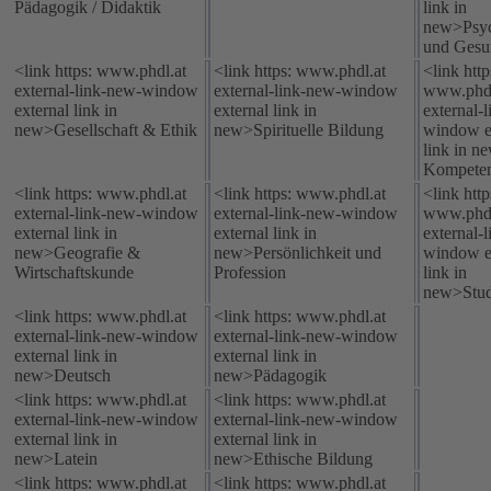
Pädagogik / Didaktik
link in
new>Psy
und Gesu
<link https: www.phdl.at
<link https: www.phdl.at
<link http
external-link-new-window
external-link-new-window
www.phdl
external link in
external link in
external-
new>Gesellschaft & Ethik
new>Spirituelle Bildung
window e
link in n
Kompete
<link https: www.phdl.at
<link https: www.phdl.at
<link http
external-link-new-window
external-link-new-window
www.phdl
external link in
external link in
external-
new>Geografie &
new>Persönlichkeit und
window e
Wirtschaftskunde
Profession
link in
new>Stud
<link https: www.phdl.at
<link https: www.phdl.at
external-link-new-window
external-link-new-window
external link in
external link in
new>Deutsch
new>Pädagogik
<link https: www.phdl.at
<link https: www.phdl.at
external-link-new-window
external-link-new-window
external link in
external link in
new>Latein
new>Ethische Bildung
<link https: www.phdl.at
<link https: www.phdl.at