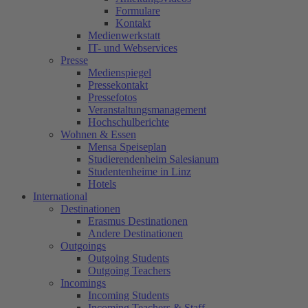
Formulare
Kontakt
Medienwerkstatt
IT- und Webservices
Presse
Medienspiegel
Pressekontakt
Pressefotos
Veranstaltungsmanagement
Hochschulberichte
Wohnen & Essen
Mensa Speiseplan
Studierendenheim Salesianum
Studentenheime in Linz
Hotels
International
Destinationen
Erasmus Destinationen
Andere Destinationen
Outgoings
Outgoing Students
Outgoing Teachers
Incomings
Incoming Students
Incoming Teachers & Staff