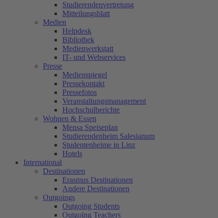
Studierendenvertretung
Mitteilungsblatt
Medien
Helpdesk
Bibliothek
Medienwerkstatt
IT- und Webservices
Presse
Medienspiegel
Pressekontakt
Pressefotos
Veranstaltungsmanagement
Hochschulberichte
Wohnen & Essen
Mensa Speiseplan
Studierendenheim Salesianum
Studentenheime in Linz
Hotels
International
Destinationen
Erasmus Destinationen
Andere Destinationen
Outgoings
Outgoing Students
Outgoing Teachers