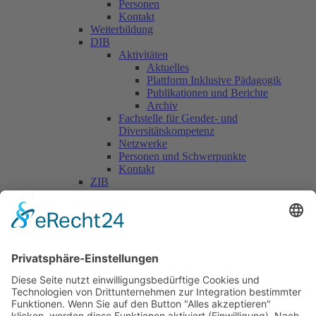
Personen
Kontakt
Weiterbildung
DIB
Aktivitäten
Aktuelles
Plattform Inklusive Pädagogik
Publikationen und Berichte
Archiv
Fachstelle für Gender- und
Diversitätskompetenz
Netzwerke
Personen und Schwerpunkte
Kontakt
ZIB
Päd. Praktische Studien
Päd. Prakt. Studien
Personen
Kontakt
Kooperationen & Initiativen
Nationale Kooperationen
Internationale Kooperationen
L.E.V.
Nachlese
Soziales Engagement