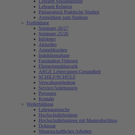
Lehramt Sekundarstufe
Lehramt Religion
Pädagogisch Praktische Studien
Anmeldung zum Studium
Fortbildung
Seminare 26/27
Seminare 25/26
Infoletter
Aktuelles
Anmeldezeiten
Induktionsphase
Faszination Führung
Elementarpädagogik
ARGE Lehrer:innen Gesundheit
SCHILF/SCHÜLF
Verwaltungsbeitrag
Service/Anleitungen
Personen
Kontakt
Weiterbildung
Lehrgangssuche
Hochschullehrgänge
Hochschullehrgänge mit Masterabschluss
Doktorat
Wissenschaftliches Arbeiten