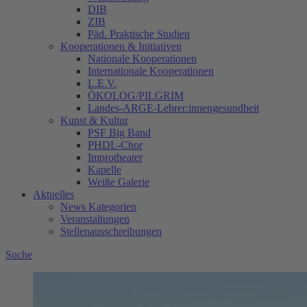
DIB
ZIB
Päd. Praktische Studien
Kooperationen & Initiativen
Nationale Kooperationen
Internationale Kooperationen
L.E.V.
ÖKOLOG/PILGRIM
Landes-ARGE-Lehrer:innengesundheit
Kunst & Kultur
PSF Big Band
PHDL-Chor
Improtheater
Kapelle
Weiße Galerie
Aktuelles
News Kategorien
Veranstaltungen
Stellenausschreibungen
Suche