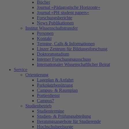
Bücher
Journal »Pädagogische Horizonte«
Journal »PH student papers«
Forschungsberichte
News Publikationen
Institut Wissenschaftstransfer
Personen
Kontakt
Termine, Calls & Informationen
Linzer Zentrum für Bildungsforschung
Doktoratsstudium
Interner Forschungsausschuss
Internationaler Wissenschaftlicher Beirat
Service
Orientierung
Lageplan & Anfahrt
Parkplatzbenützung
Campus- & Raumplan
Portierdienst
Campus7
Studienbetrieb
Studientermine
Studien- & Prüfungsabteilung
Beratungsangebote für Studierende
Hochschulseelsorge