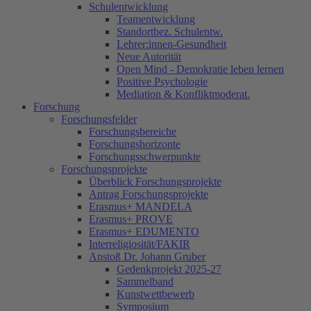
Schulentwicklung
Teamentwicklung
Standortbez. Schulentw.
Lehrer:innen-Gesundheit
Neue Autorität
Open Mind - Demokratie leben lernen
Positive Psychologie
Mediation & Konfliktmoderat.
Forschung
Forschungsfelder
Forschungsbereiche
Forschungshorizonte
Forschungsschwerpunkte
Forschungsprojekte
Überblick Forschungsprojekte
Antrag Forschungsprojekte
Erasmus+ MANDELA
Erasmus+ PROVE
Erasmus+ EDUMENTO
Interreligiosität/FAKIR
Anstoß Dr. Johann Gruber
Gedenkprojekt 2025-27
Sammelband
Kunstwettbewerb
Symposium