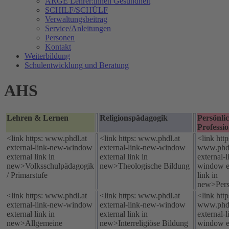
ARGE Lehrer:innen Gesundheit
SCHILF/SCHÜLF
Verwaltungsbeitrag
Service/Anleitungen
Personen
Kontakt
Weiterbildung
Schulentwicklung und Beratung
AHS
Lehren & Lernen
Religionspädagogik
Persönli
Professi
<link https: www.phdl.at
<link https: www.phdl.at
<link http
external-link-new-window
external-link-new-window
www.phdl
external link in
external link in
external-
new>Volksschulpädagogik
new>Theologische Bildung
window e
/ Primarstufe
link in
new>Pers
<link https: www.phdl.at
<link https: www.phdl.at
<link http
external-link-new-window
external-link-new-window
www.phdl
external link in
external link in
external-
new>Allgemeine
new>Interreligiöse Bildung
window e