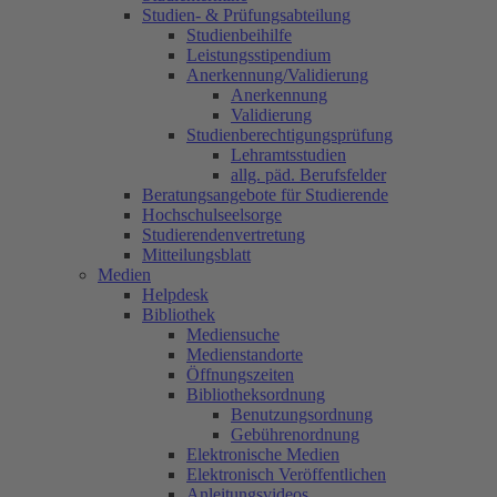
Studien- & Prüfungsabteilung
Studienbeihilfe
Leistungsstipendium
Anerkennung/Validierung
Anerkennung
Validierung
Studienberechtigungsprüfung
Lehramtsstudien
allg. päd. Berufsfelder
Beratungsangebote für Studierende
Hochschulseelsorge
Studierendenvertretung
Mitteilungsblatt
Medien
Helpdesk
Bibliothek
Mediensuche
Medienstandorte
Öffnungszeiten
Bibliotheksordnung
Benutzungsordnung
Gebührenordnung
Elektronische Medien
Elektronisch Veröffentlichen
Anleitungsvideos