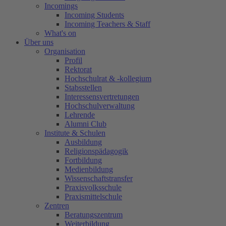
Incomings
Incoming Students
Incoming Teachers & Staff
What's on
Über uns
Organisation
Profil
Rektorat
Hochschulrat & -kollegium
Stabsstellen
Interessensvertretungen
Hochschulverwaltung
Lehrende
Alumni Club
Institute & Schulen
Ausbildung
Religionspädagogik
Fortbildung
Medienbildung
Wissenschaftstransfer
Praxisvolksschule
Praxismittelschule
Zentren
Beratungszentrum
Weiterbildung