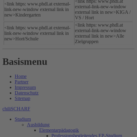
<link https: www.phdl.at
<link https: www.phdl.at external-
external-link-new-window
link-new-window external link in
external link in new>KIGA /
new>Kindergarten
VS / Hort
<link https: www.phdl.at
<link https: www.phdl.at external-
external-link-new-window
link-new-window external link in
external link in new>Alle
new>Hort/Schule
Zielgruppen
Basismenu
Home
Partner
Impressum
Datenschutz
Sitemap
chiliSCHARF
Studium
Ausbildung
Elementarpädagogik
Professionsbegleitendes EP-Studium