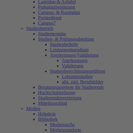
Lageplan & Anfahrt
Parkplatzbenützung
Campus- & Raumplan
Portierdienst
Campus7
Studienbetrieb
Studientermine
Studien- & Prüfungsabteilung
Studienbeihilfe
Leistungsstipendium
Anerkennung/Validierung
Anerkennung
Validierung
Studienberechtigungsprüfung
Lehramtsstudien
allg. päd. Berufsfelder
Beratungsangebote für Studierende
Hochschulseelsorge
Studierendenvertretung
Mitteilungsblatt
Medien
Helpdesk
Bibliothek
Mediensuche
Medienstandorte