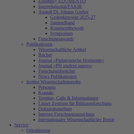
Erasmus+ EDUMENTO
Interreligiosität/FAKIR
Anstoß Dr. Johann Gruber
Gedenkprojekt 2025-27
Sammelband
Kunstwettbewerb
Symposium
Forschungsawards
Publikationen
Wissenschaftliche Artikel
Bücher
Journal »Pädagogische Horizonte«
Journal »PH student papers«
Forschungsberichte
News Publikationen
Institut Wissenschaftstransfer
Personen
Kontakt
Termine, Calls & Informationen
Linzer Zentrum für Bildungsforschung
Doktoratsstudium
Interner Forschungsausschuss
Internationaler Wissenschaftlicher Beirat
Service
Orientierung