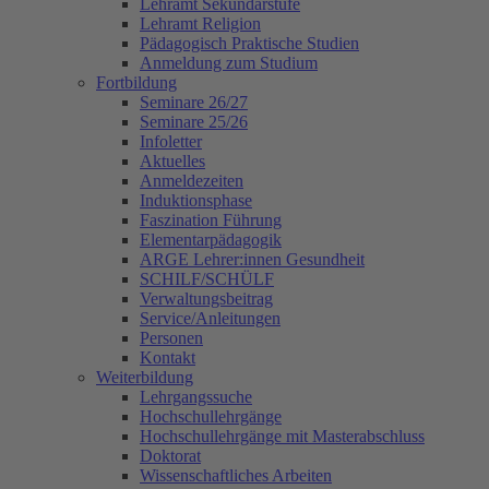
Lehramt Sekundarstufe
Lehramt Religion
Pädagogisch Praktische Studien
Anmeldung zum Studium
Fortbildung
Seminare 26/27
Seminare 25/26
Infoletter
Aktuelles
Anmeldezeiten
Induktionsphase
Faszination Führung
Elementarpädagogik
ARGE Lehrer:innen Gesundheit
SCHILF/SCHÜLF
Verwaltungsbeitrag
Service/Anleitungen
Personen
Kontakt
Weiterbildung
Lehrgangssuche
Hochschullehrgänge
Hochschullehrgänge mit Masterabschluss
Doktorat
Wissenschaftliches Arbeiten