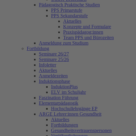
Pädagogisch Praktische Studien
PPS Primarstufe
PPS Sekundarstufe
Aktuelles
Konzepte und Formulare
Praxispädagog:innen
Team PPS und Bürozeiten
Anmeldung zum Studium
Fortbildung
Seminare 26/27
Seminare 25/26
Infoletter
Aktuelles
Anmeldezeiten
Induktionsphase
InduktionPlus
ELV im Schuljahr
Faszination Führung
Elementarpädagogik
Hochschullehrgänge EP
ARGE Lehrer:innen Gesundheit
Aktuelles
Fortbildungen
Gesundheitsvertrauenspersonen
Veröffentlichungen