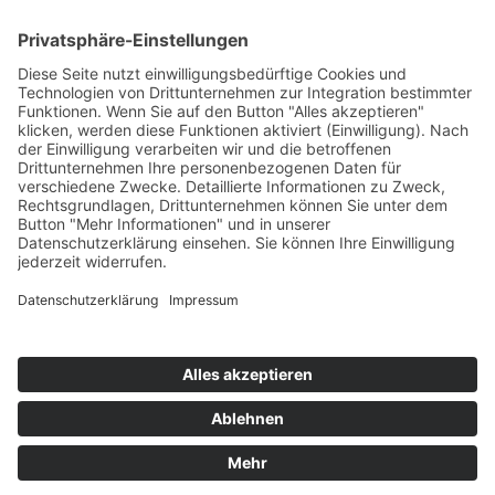
Kooperationen & Initiativen
Nationale Kooperationen
Internationale Kooperationen
L.E.V.
Nachlese
Soziales Engagement
Materialien und Links
Personen
Kontakt
ÖKOLOG/PILGRIM
Aktuelles
Materialien & Links
Personen
Kontakt
Landes-ARGE-Lehrer:innengesundheit
Kunst & Kultur
PSF Big Band
PHDL-Chor
Improtheater
Kapelle
Weiße Galerie
Aktuelles
News Kategorien
Veranstaltungen