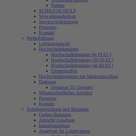
Partner
SCHILF/SCHÜLF
Verwaltungsbeitrag
Service/Anleitungen
Personen
Kontakt
Weiterbildung
Lehrgangssuche
Hochschullehrgänge
Hochschullehrgänge (6-19 EC)
Hochschullehrgänge (20-59 EC)
Hochschullehrgänge (ab 60 EC)
ElementarPro
Hochschullehrgänge mit Masterabschluss
Doktorat
Doktorat TU Dresden
Wissenschaftliches Arbeiten
Personen
Kontakt
Schulentwicklung und Beratung
Online-Beratung
Aktuelle Angebote
Induktionsphase
Angebote für Lehrer:innen