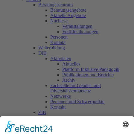
Beratungszentrum
Beratungsangebote
Aktuelle Angebote
Nachlese
Veranstaltungen
Veröffentlichungen
Personen
Kontakt
Weiterbildung
DIB
Aktivitäten
Aktuelles
Plattform Inklusive Pädagogik
Publikationen und Berichte
Archiv
Fachstelle für Gender- und
Diversitätskompetenz
Netzwerke
Personen und Schwerpunkte
Kontakt
ZIB
Päd. Praktische Studien
Päd. Prakt. Studien
Personen
Kontakt