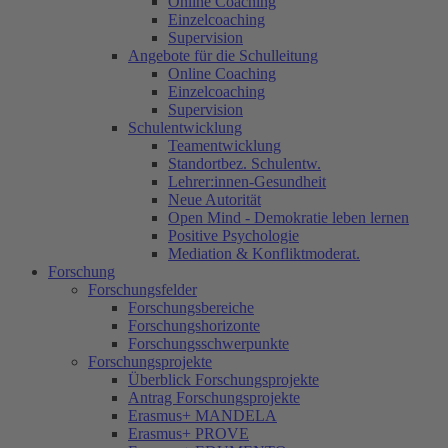
Online Coaching
Einzelcoaching
Supervision
Angebote für die Schulleitung
Online Coaching
Einzelcoaching
Supervision
Schulentwicklung
Teamentwicklung
Standortbez. Schulentw.
Lehrer:innen-Gesundheit
Neue Autorität
Open Mind - Demokratie leben lernen
Positive Psychologie
Mediation & Konfliktmoderat.
Forschung
Forschungsfelder
Forschungsbereiche
Forschungshorizonte
Forschungsschwerpunkte
Forschungsprojekte
Überblick Forschungsprojekte
Antrag Forschungsprojekte
Erasmus+ MANDELA
Erasmus+ PROVE