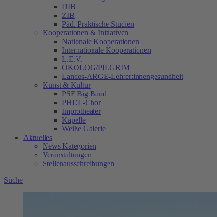
DIB
ZIB
Päd. Praktische Studien
Kooperationen & Initiativen
Nationale Kooperationen
Internationale Kooperationen
L.E.V.
ÖKOLOG/PILGRIM
Landes-ARGE-Lehrer:innengesundheit
Kunst & Kultur
PSF Big Band
PHDL-Chor
Improtheater
Kapelle
Weiße Galerie
Aktuelles
News Kategorien
Veranstaltungen
Stellenausschreibungen
Suche