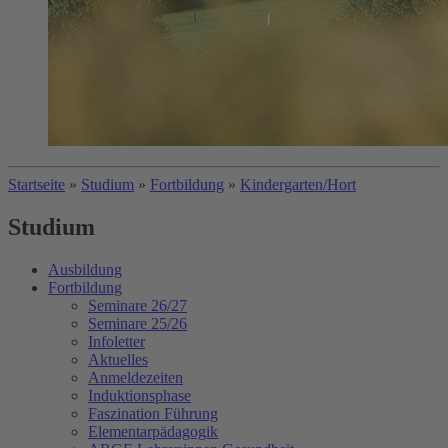
Startseite
»
Studium
»
Fortbildung
»
Kindergarten/Hort
Studium
Ausbildung
Fortbildung
Seminare 26/27
Seminare 25/26
Infoletter
Aktuelles
Anmeldezeiten
Induktionsphase
Faszination Führung
Elementarpädagogik