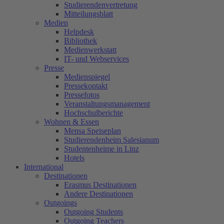
Studierendenvertretung
Mitteilungsblatt
Medien
Helpdesk
Bibliothek
Medienwerkstatt
IT- und Webservices
Presse
Medienspiegel
Pressekontakt
Pressefotos
Veranstaltungsmanagement
Hochschulberichte
Wohnen & Essen
Mensa Speiseplan
Studierendenheim Salesianum
Studentenheime in Linz
Hotels
International
Destinationen
Erasmus Destinationen
Andere Destinationen
Outgoings
Outgoing Students
Outgoing Teachers