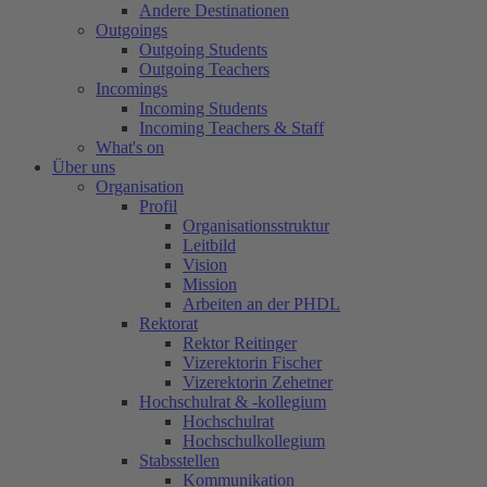
Andere Destinationen
Outgoings
Outgoing Students
Outgoing Teachers
Incomings
Incoming Students
Incoming Teachers & Staff
What's on
Über uns
Organisation
Profil
Organisationsstruktur
Leitbild
Vision
Mission
Arbeiten an der PHDL
Rektorat
Rektor Reitinger
Vizerektorin Fischer
Vizerektorin Zehetner
Hochschulrat & -kollegium
Hochschulrat
Hochschulkollegium
Stabsstellen
Kommunikation