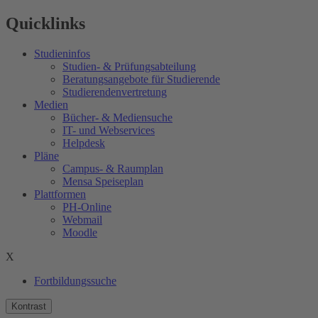
Quicklinks
Studieninfos
Studien- & Prüfungsabteilung
Beratungsangebote für Studierende
Studierendenvertretung
Medien
Bücher- & Mediensuche
IT- und Webservices
Helpdesk
Pläne
Campus- & Raumplan
Mensa Speiseplan
Plattformen
PH-Online
Webmail
Moodle
X
Fortbildungssuche
Kontrast