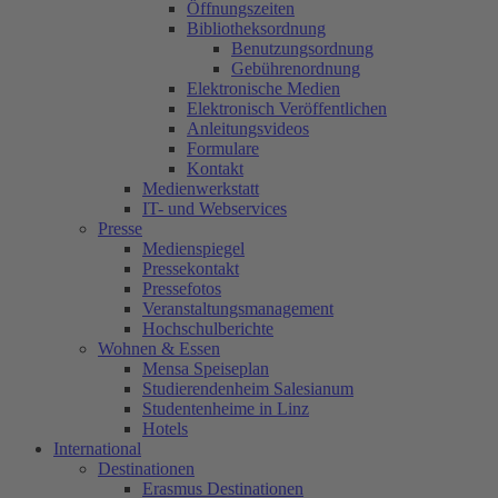
Öffnungszeiten
Bibliotheksordnung
Benutzungsordnung
Gebührenordnung
Elektronische Medien
Elektronisch Veröffentlichen
Anleitungsvideos
Formulare
Kontakt
Medienwerkstatt
IT- und Webservices
Presse
Medienspiegel
Pressekontakt
Pressefotos
Veranstaltungsmanagement
Hochschulberichte
Wohnen & Essen
Mensa Speiseplan
Studierendenheim Salesianum
Studentenheime in Linz
Hotels
International
Destinationen
Erasmus Destinationen