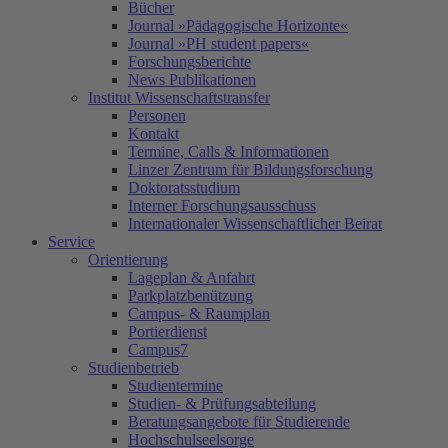
Bücher
Journal »Pädagogische Horizonte«
Journal »PH student papers«
Forschungsberichte
News Publikationen
Institut Wissenschaftstransfer
Personen
Kontakt
Termine, Calls & Informationen
Linzer Zentrum für Bildungsforschung
Doktoratsstudium
Interner Forschungsausschuss
Internationaler Wissenschaftlicher Beirat
Service
Orientierung
Lageplan & Anfahrt
Parkplatzbenützung
Campus- & Raumplan
Portierdienst
Campus7
Studienbetrieb
Studientermine
Studien- & Prüfungsabteilung
Beratungsangebote für Studierende
Hochschulseelsorge