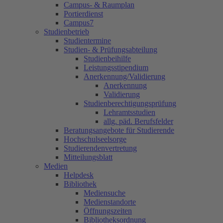
Campus- & Raumplan
Portierdienst
Campus7
Studienbetrieb
Studientermine
Studien- & Prüfungsabteilung
Studienbeihilfe
Leistungsstipendium
Anerkennung/Validierung
Anerkennung
Validierung
Studienberechtigungsprüfung
Lehramtsstudien
allg. päd. Berufsfelder
Beratungsangebote für Studierende
Hochschulseelsorge
Studierendenvertretung
Mitteilungsblatt
Medien
Helpdesk
Bibliothek
Mediensuche
Medienstandorte
Öffnungszeiten
Bibliotheksordnung