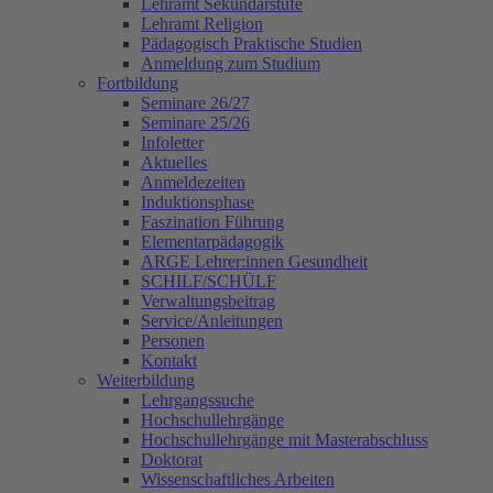
Lehramt Sekundarstufe
Lehramt Religion
Pädagogisch Praktische Studien
Anmeldung zum Studium
Fortbildung
Seminare 26/27
Seminare 25/26
Infoletter
Aktuelles
Anmeldezeiten
Induktionsphase
Faszination Führung
Elementarpädagogik
ARGE Lehrer:innen Gesundheit
SCHILF/SCHÜLF
Verwaltungsbeitrag
Service/Anleitungen
Personen
Kontakt
Weiterbildung
Lehrgangssuche
Hochschullehrgänge
Hochschullehrgänge mit Masterabschluss
Doktorat
Wissenschaftliches Arbeiten