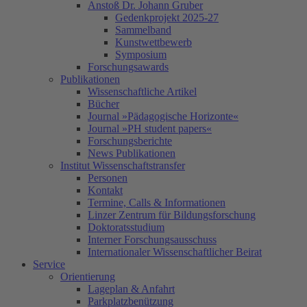
Anstoß Dr. Johann Gruber
Gedenkprojekt 2025-27
Sammelband
Kunstwettbewerb
Symposium
Forschungsawards
Publikationen
Wissenschaftliche Artikel
Bücher
Journal »Pädagogische Horizonte«
Journal »PH student papers«
Forschungsberichte
News Publikationen
Institut Wissenschaftstransfer
Personen
Kontakt
Termine, Calls & Informationen
Linzer Zentrum für Bildungsforschung
Doktoratsstudium
Interner Forschungsausschuss
Internationaler Wissenschaftlicher Beirat
Service
Orientierung
Lageplan & Anfahrt
Parkplatzbenützung