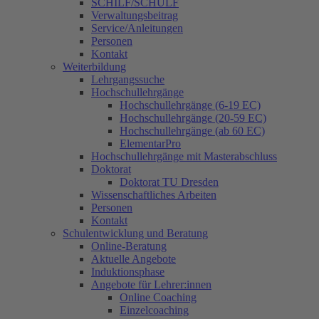
SCHILF/SCHÜLF
Verwaltungsbeitrag
Service/Anleitungen
Personen
Kontakt
Weiterbildung
Lehrgangssuche
Hochschullehrgänge
Hochschullehrgänge (6-19 EC)
Hochschullehrgänge (20-59 EC)
Hochschullehrgänge (ab 60 EC)
ElementarPro
Hochschullehrgänge mit Masterabschluss
Doktorat
Doktorat TU Dresden
Wissenschaftliches Arbeiten
Personen
Kontakt
Schulentwicklung und Beratung
Online-Beratung
Aktuelle Angebote
Induktionsphase
Angebote für Lehrer:innen
Online Coaching
Einzelcoaching