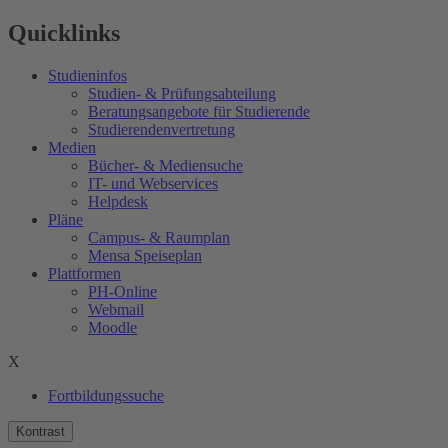
Quicklinks
Studieninfos
Studien- & Prüfungsabteilung
Beratungsangebote für Studierende
Studierendenvertretung
Medien
Bücher- & Mediensuche
IT- und Webservices
Helpdesk
Pläne
Campus- & Raumplan
Mensa Speiseplan
Plattformen
PH-Online
Webmail
Moodle
X
Fortbildungssuche
Kontrast