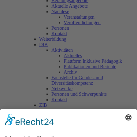
Beratungsangebote
Aktuelle Angebote
Nachlese
Veranstaltungen
Veröffentlichungen
Personen
Kontakt
Weiterbildung
DIB
Aktivitäten
Aktuelles
Plattform Inklusive Pädagogik
Publikationen und Berichte
Archiv
Fachstelle für Gender- und
Diversitätskompetenz
Netzwerke
Personen und Schwerpunkte
Kontakt
ZIB
Päd. Praktische Studien
Päd. Prakt. Studien
Personen
Kontakt
Kooperationen & Initiativen