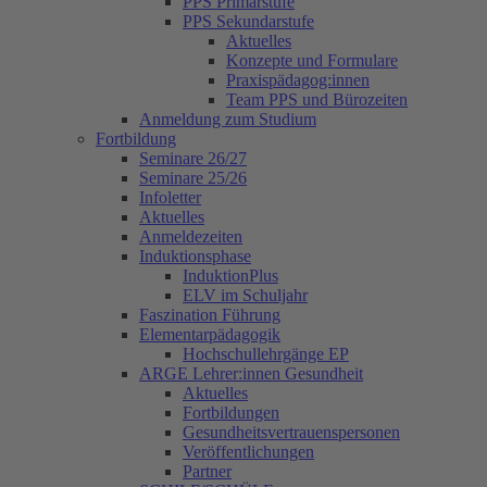
PPS Primarstufe
PPS Sekundarstufe
Aktuelles
Konzepte und Formulare
Praxispädagog:innen
Team PPS und Bürozeiten
Anmeldung zum Studium
Fortbildung
Seminare 26/27
Seminare 25/26
Infoletter
Aktuelles
Anmeldezeiten
Induktionsphase
InduktionPlus
ELV im Schuljahr
Faszination Führung
Elementarpädagogik
Hochschullehrgänge EP
ARGE Lehrer:innen Gesundheit
Aktuelles
Fortbildungen
Gesundheitsvertrauenspersonen
Veröffentlichungen
Partner