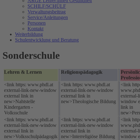
ARGE Lehrer:innen Gesundheit
SCHILF/SCHÜLF
Verwaltungsbeitrag
Service/Anleitungen
Personen
Kontakt
Weiterbildung
Schulentwicklung und Beratung
Sonderschule
Lehren & Lernen
Religionspädagogik
Persönli
Professi
<link https: www.phdl.at
<link https: www.phdl.at
<link http
external-link-new-window
external-link-new-window
www.phdl
external link in
external link in
external-
new>Nahtstelle
new>Theologische Bildung
window e
Kindergarten -
link in
Volksschule
new>Pers
<link https: www.phdl.at
<link https: www.phdl.at
<link http
external-link-new-window
external-link-new-window
www.phdl
external link in
external link in
external-
new>Volksschulpädagogik
new>Interreligiöse Bildung
window e