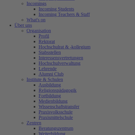
Incomings
Incoming Students
Incoming Teachers & Staff
What's on
Über uns
Organisation
Profil
Rektorat
Hochschulrat & -kollegium
Stabsstellen
Interessensvertretungen
Hochschulverwaltung
Lehrende
Alumni Club
Institute & Schulen
Ausbildung
Religionspädagogik
Fortbildung
Medienbildung
Wissenschaftstransfer
Praxisvolksschule
Praxismittelschule
Zentren
Beratungszentrum
Weiterbildung