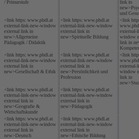
/ Primarstufe
link in
new>Psy
und Gesu
<link https: www.phdl.at
<link https: www.phdl.at
<link http
external-link-new-window
external-link-new-window
www.phdl
external link in
external link in
external-
new>Allgemeine
new>Spirituelle Bildung
window e
Pädagogik / Didaktik
link in n
Kompete
<link https: www.phdl.at
<link https: www.phdl.at
<link http
external-link-new-window
external-link-new-window
www.phdl
external link in
external link in
external-
new>Gesellschaft & Ethik
new>Persönlichkeit und
window e
Profession
link in
new>Stud
<link https: www.phdl.at
<link https: www.phdl.at
external-link-new-window
external-link-new-window
external link in
external link in
new>Geografie &
new>Pädagogik
Wirtschaftskunde
<link https: www.phdl.at
<link https: www.phdl.at
external-link-new-window
external-link-new-window
external link in
external link in
new>Deutsch
new>Ethische Bildung