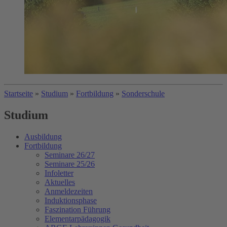
Startseite
»
Studium
»
Fortbildung
»
Sonderschule
Studium
Ausbildung
Fortbildung
Seminare 26/27
Seminare 25/26
Infoletter
Aktuelles
Anmeldezeiten
Induktionsphase
Faszination Führung
Elementarpädagogik