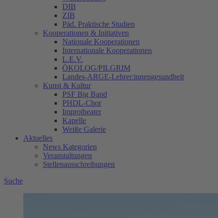
DIB
ZIB
Päd. Praktische Studien
Kooperationen & Initiativen
Nationale Kooperationen
Internationale Kooperationen
L.E.V.
ÖKOLOG/PILGRIM
Landes-ARGE-Lehrer:innengesundheit
Kunst & Kultur
PSF Big Band
PHDL-Chor
Improtheater
Kapelle
Weiße Galerie
Aktuelles
News Kategorien
Veranstaltungen
Stellenausschreibungen
Suche