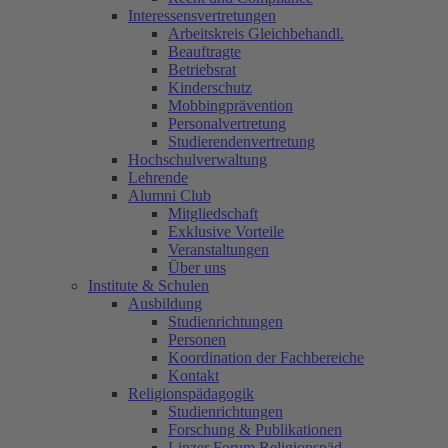
Interessensvertretungen
Arbeitskreis Gleichbehandl.
Beauftragte
Betriebsrat
Kinderschutz
Mobbingprävention
Personalvertretung
Studierendenvertretung
Hochschulverwaltung
Lehrende
Alumni Club
Mitgliedschaft
Exklusive Vorteile
Veranstaltungen
Über uns
Institute & Schulen
Ausbildung
Studienrichtungen
Personen
Koordination der Fachbereiche
Kontakt
Religionspädagogik
Studienrichtungen
Forschung & Publikationen
Linzer Forum Religionspäd.