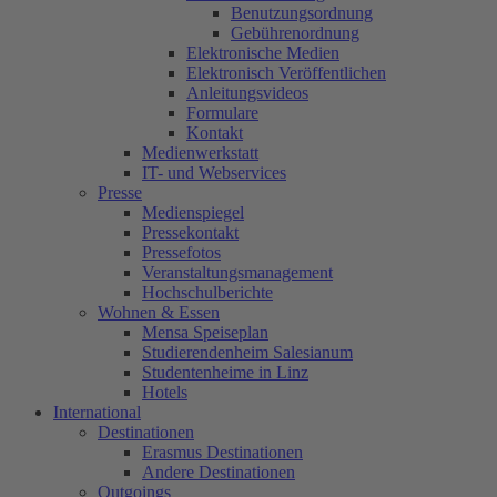
Benutzungsordnung
Gebührenordnung
Elektronische Medien
Elektronisch Veröffentlichen
Anleitungsvideos
Formulare
Kontakt
Medienwerkstatt
IT- und Webservices
Presse
Medienspiegel
Pressekontakt
Pressefotos
Veranstaltungsmanagement
Hochschulberichte
Wohnen & Essen
Mensa Speiseplan
Studierendenheim Salesianum
Studentenheime in Linz
Hotels
International
Destinationen
Erasmus Destinationen
Andere Destinationen
Outgoings