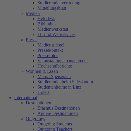
Studierendenvertretung
Mitteilungsblatt
Medien
Helpdesk
Bibliothek
Medienwerkstatt
IT- und Webservices
Presse
Medienspiegel
Pressekontakt
Pressefotos
Veranstaltungsmanagement
Hochschulberichte
Wohnen & Essen
Mensa Speiseplan
Studierendenheim Salesianum
Studentenheime in Linz
Hotels
International
Destinationen
Erasmus Destinationen
Andere Destinationen
Outgoings
Outgoing Students
Outgoing Teachers