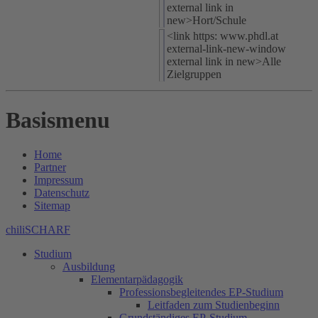
external link in
new>Hort/Schule
<link https: www.phdl.at
external-link-new-window
external link in new>Alle
Zielgruppen
Basismenu
Home
Partner
Impressum
Datenschutz
Sitemap
chiliSCHARF
Studium
Ausbildung
Elementarpädagogik
Professionsbegleitendes EP-Studium
Leitfaden zum Studienbeginn
Grundständiges EP-Studium