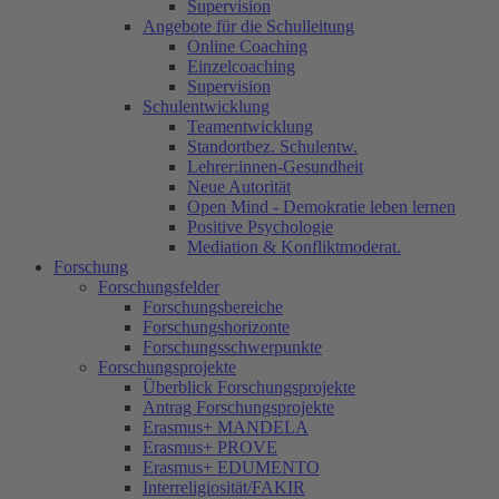
Supervision
Angebote für die Schulleitung
Online Coaching
Einzelcoaching
Supervision
Schulentwicklung
Teamentwicklung
Standortbez. Schulentw.
Lehrer:innen-Gesundheit
Neue Autorität
Open Mind - Demokratie leben lernen
Positive Psychologie
Mediation & Konfliktmoderat.
Forschung
Forschungsfelder
Forschungsbereiche
Forschungshorizonte
Forschungsschwerpunkte
Forschungsprojekte
Überblick Forschungsprojekte
Antrag Forschungsprojekte
Erasmus+ MANDELA
Erasmus+ PROVE
Erasmus+ EDUMENTO
Interreligiosität/FAKIR