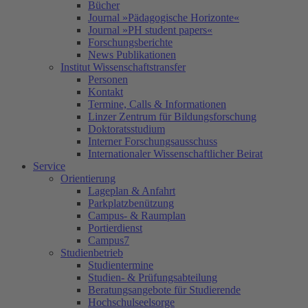
Bücher
Journal »Pädagogische Horizonte«
Journal »PH student papers«
Forschungsberichte
News Publikationen
Institut Wissenschaftstransfer
Personen
Kontakt
Termine, Calls & Informationen
Linzer Zentrum für Bildungsforschung
Doktoratsstudium
Interner Forschungsausschuss
Internationaler Wissenschaftlicher Beirat
Service
Orientierung
Lageplan & Anfahrt
Parkplatzbenützung
Campus- & Raumplan
Portierdienst
Campus7
Studienbetrieb
Studientermine
Studien- & Prüfungsabteilung
Beratungsangebote für Studierende
Hochschulseelsorge