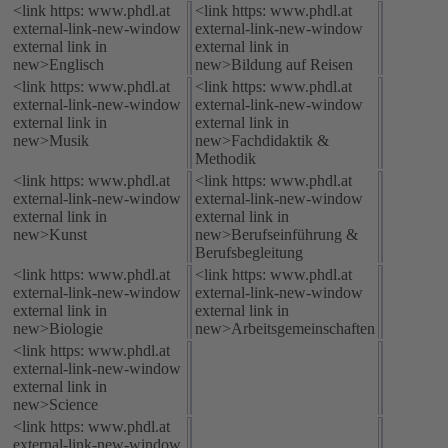
<link https: www.phdl.at
<link https: www.phdl.at
external-link-new-window
external-link-new-window
external link in
external link in
new>Englisch
new>Bildung auf Reisen
<link https: www.phdl.at
<link https: www.phdl.at
external-link-new-window
external-link-new-window
external link in
external link in
new>Musik
new>Fachdidaktik &
Methodik
<link https: www.phdl.at
<link https: www.phdl.at
external-link-new-window
external-link-new-window
external link in
external link in
new>Kunst
new>Berufseinführung &
Berufsbegleitung
<link https: www.phdl.at
<link https: www.phdl.at
external-link-new-window
external-link-new-window
external link in
external link in
new>Biologie
new>Arbeitsgemeinschaften
<link https: www.phdl.at
external-link-new-window
external link in
new>Science
<link https: www.phdl.at
external-link-new-window