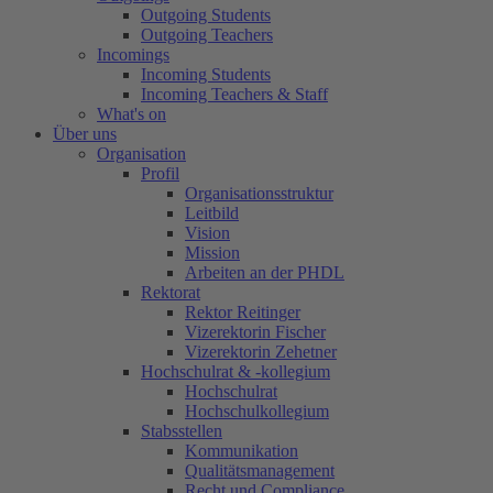
Outgoing Students
Outgoing Teachers
Incomings
Incoming Students
Incoming Teachers & Staff
What's on
Über uns
Organisation
Profil
Organisationsstruktur
Leitbild
Vision
Mission
Arbeiten an der PHDL
Rektorat
Rektor Reitinger
Vizerektorin Fischer
Vizerektorin Zehetner
Hochschulrat & -kollegium
Hochschulrat
Hochschulkollegium
Stabsstellen
Kommunikation
Qualitätsmanagement
Recht und Compliance