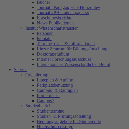
Bücher
Journal »Pädagogische Horizonte«
Journal »PH student papers«
Forschungsberichte
News Publikationen
Institut Wissenschaftstransfer
Personen
Kontakt
Termine, Calls & Informationen
Linzer Zentrum für Bildungsforschung
Doktoratsstudium
Interner Forschungsausschuss
Internationaler Wissenschaftlicher Beirat
Service
Orientierung
Lageplan & Anfahrt
Parkplatzbenützung
Campus- & Raumplan
Portierdienst
Campus7
Studienbetrieb
Studientermine
Studien- & Prüfungsabteilung
Beratungsangebote für Studierende
Hochschulseelsorge