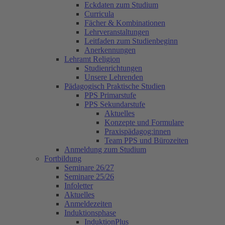
Eckdaten zum Studium
Curricula
Fächer & Kombinationen
Lehrveranstaltungen
Leitfaden zum Studienbeginn
Anerkennungen
Lehramt Religion
Studienrichtungen
Unsere Lehrenden
Pädagogisch Praktische Studien
PPS Primarstufe
PPS Sekundarstufe
Aktuelles
Konzepte und Formulare
Praxispädagog:innen
Team PPS und Bürozeiten
Anmeldung zum Studium
Fortbildung
Seminare 26/27
Seminare 25/26
Infoletter
Aktuelles
Anmeldezeiten
Induktionsphase
InduktionPlus