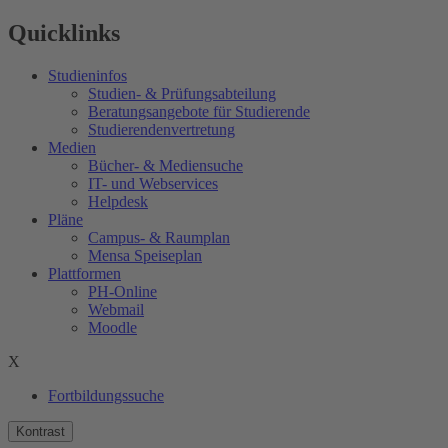
Quicklinks
Studieninfos
Studien- & Prüfungsabteilung
Beratungsangebote für Studierende
Studierendenvertretung
Medien
Bücher- & Mediensuche
IT- und Webservices
Helpdesk
Pläne
Campus- & Raumplan
Mensa Speiseplan
Plattformen
PH-Online
Webmail
Moodle
X
Fortbildungssuche
Kontrast