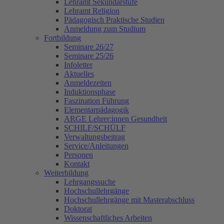
Lehramt Sekundarstufe
Lehramt Religion
Pädagogisch Praktische Studien
Anmeldung zum Studium
Fortbildung
Seminare 26/27
Seminare 25/26
Infoletter
Aktuelles
Anmeldezeiten
Induktionsphase
Faszination Führung
Elementarpädagogik
ARGE Lehrer:innen Gesundheit
SCHILF/SCHÜLF
Verwaltungsbeitrag
Service/Anleitungen
Personen
Kontakt
Weiterbildung
Lehrgangssuche
Hochschullehrgänge
Hochschullehrgänge mit Masterabschluss
Doktorat
Wissenschaftliches Arbeiten