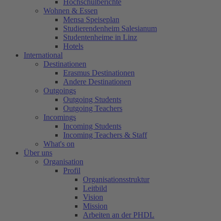
Hochschulberichte
Wohnen & Essen
Mensa Speiseplan
Studierendenheim Salesianum
Studentenheime in Linz
Hotels
International
Destinationen
Erasmus Destinationen
Andere Destinationen
Outgoings
Outgoing Students
Outgoing Teachers
Incomings
Incoming Students
Incoming Teachers & Staff
What's on
Über uns
Organisation
Profil
Organisationsstruktur
Leitbild
Vision
Mission
Arbeiten an der PHDL