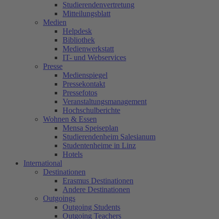
Studierendenvertretung
Mitteilungsblatt
Medien
Helpdesk
Bibliothek
Medienwerkstatt
IT- und Webservices
Presse
Medienspiegel
Pressekontakt
Pressefotos
Veranstaltungsmanagement
Hochschulberichte
Wohnen & Essen
Mensa Speiseplan
Studierendenheim Salesianum
Studentenheime in Linz
Hotels
International
Destinationen
Erasmus Destinationen
Andere Destinationen
Outgoings
Outgoing Students
Outgoing Teachers