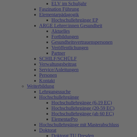
ELV im Schuljahr
Faszination Führung
Elementarpädagogik
Hochschullehrgänge EP
ARGE Lehrer:innen Gesundheit
Aktuelles
Fortbildungen
Gesundheitsvertrauenspersonen
Veröffentlichungen
Partner
SCHILF/SCHÜLF
Verwaltungsbeitrag
Service/Anleitungen
Personen
Kontakt
Weiterbildung
Lehrgangssuche
Hochschullehrgänge
Hochschullehrgänge (6-19 EC)
Hochschullehrgänge (20-59 EC)
Hochschullehrgänge (ab 60 EC)
ElementarPro
Hochschullehrgänge mit Masterabschluss
Doktorat
Doktorat TU Dresden