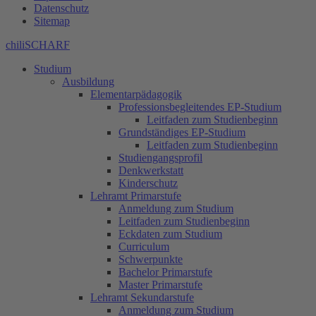
Datenschutz
Sitemap
chiliSCHARF
Studium
Ausbildung
Elementarpädagogik
Professionsbegleitendes EP-Studium
Leitfaden zum Studienbeginn
Grundständiges EP-Studium
Leitfaden zum Studienbeginn
Studiengangsprofil
Denkwerkstatt
Kinderschutz
Lehramt Primarstufe
Anmeldung zum Studium
Leitfaden zum Studienbeginn
Eckdaten zum Studium
Curriculum
Schwerpunkte
Bachelor Primarstufe
Master Primarstufe
Lehramt Sekundarstufe
Anmeldung zum Studium