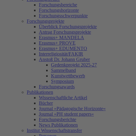
Forschungsbereiche
Forschungshorizonte
Forschungsschwerpunkte
Forschungsprojekte
Überblick Forschungsprojekte
Antrag Forschungsprojekte
Erasmus+ MANDELA
Erasmus+ PROVE
Erasmus+ EDUMENTO
Interreligiosität/FAKIR
Anstoß Dr. Johann Gruber
Gedenkprojekt 2025-27
Sammelband
Kunstwettbewerb
Symposium
Forschungsawards
Publikationen
Wissenschaftliche Artikel
Bücher
Journal »Pädagogische Horizonte«
Journal »PH student papers«
Forschungsberichte
News Publikationen
Institut Wissenschaftstransfer
Personen