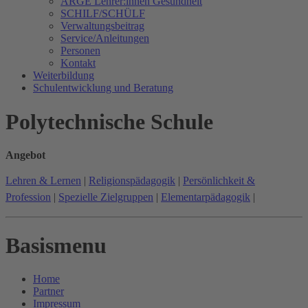
ARGE Lehrer:innen Gesundheit
SCHILF/SCHÜLF
Verwaltungsbeitrag
Service/Anleitungen
Personen
Kontakt
Weiterbildung
Schulentwicklung und Beratung
Polytechnische Schule
Angebot
Lehren & Lernen
|
Religionspädagogik
|
Persönlichkeit &
Profession
|
Spezielle Zielgruppen
|
Elementarpädagogik
|
Basismenu
Home
Partner
Impressum