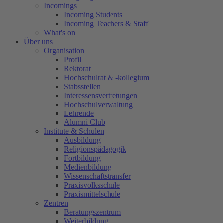
Incomings
Incoming Students
Incoming Teachers & Staff
What's on
Über uns
Organisation
Profil
Rektorat
Hochschulrat & -kollegium
Stabsstellen
Interessensvertretungen
Hochschulverwaltung
Lehrende
Alumni Club
Institute & Schulen
Ausbildung
Religionspädagogik
Fortbildung
Medienbildung
Wissenschaftstransfer
Praxisvolksschule
Praxismittelschule
Zentren
Beratungszentrum
Weiterbildung