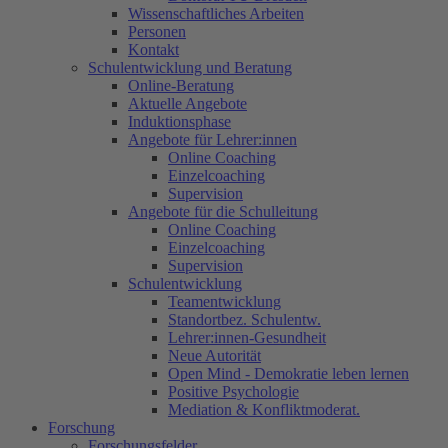
Wissenschaftliches Arbeiten
Personen
Kontakt
Schulentwicklung und Beratung
Online-Beratung
Aktuelle Angebote
Induktionsphase
Angebote für Lehrer:innen
Online Coaching
Einzelcoaching
Supervision
Angebote für die Schulleitung
Online Coaching
Einzelcoaching
Supervision
Schulentwicklung
Teamentwicklung
Standortbez. Schulentw.
Lehrer:innen-Gesundheit
Neue Autorität
Open Mind - Demokratie leben lernen
Positive Psychologie
Mediation & Konfliktmoderat.
Forschung
Forschungsfelder