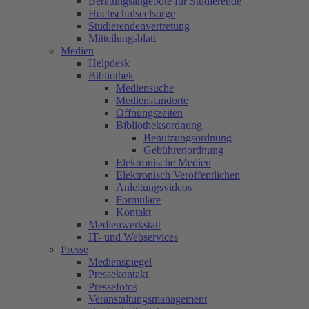
Beratungsangebote für Studierende
Hochschulseelsorge
Studierendenvertretung
Mitteilungsblatt
Medien
Helpdesk
Bibliothek
Mediensuche
Medienstandorte
Öffnungszeiten
Bibliotheksordnung
Benutzungsordnung
Gebührenordnung
Elektronische Medien
Elektronisch Veröffentlichen
Anleitungsvideos
Formulare
Kontakt
Medienwerkstatt
IT- und Webservices
Presse
Medienspiegel
Pressekontakt
Pressefotos
Veranstaltungsmanagement