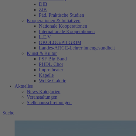
DIB
ZIB
Päd. Praktische Studien
Kooperationen & Initiativen
Nationale Kooperationen
Internationale Kooperationen
L.E.V.
ÖKOLOG/PILGRIM
Landes-ARGE-Lehrer:innengesundheit
Kunst & Kultur
PSF Big Band
PHDL-Chor
Improtheater
Kapelle
Weiße Galerie
Aktuelles
News Kategorien
Veranstaltungen
Stellenausschreibungen
Suche