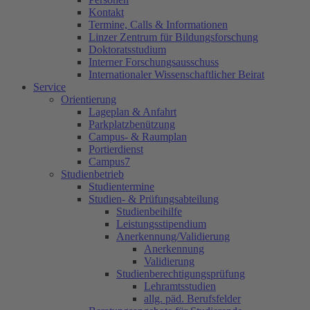
Kontakt
Termine, Calls & Informationen
Linzer Zentrum für Bildungsforschung
Doktoratsstudium
Interner Forschungsausschuss
Internationaler Wissenschaftlicher Beirat
Service
Orientierung
Lageplan & Anfahrt
Parkplatzbenützung
Campus- & Raumplan
Portierdienst
Campus7
Studienbetrieb
Studientermine
Studien- & Prüfungsabteilung
Studienbeihilfe
Leistungsstipendium
Anerkennung/Validierung
Anerkennung
Validierung
Studienberechtigungsprüfung
Lehramtsstudien
allg. päd. Berufsfelder