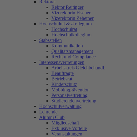
Rektorat
Rektor Reitinger
Vizerektorin Fischer
Vizerektorin Zehetner
Hochschulrat & -kollegium
Hochschulrat
Hochschulkollegium
Stabsstellen
Kommunikation
Qualitätsmanagement
Recht und Compliance
Interessensvertretungen
Arbeitskreis Gleichbehandl.
Beauftragte
Betriebsrat
Kinderschutz
Mobbingprävention
Personalvertretung
Studierendenvertretung
Hochschulverwaltung
Lehrende
Alumni Club
Mitgliedschaft
Exklusive Vorteile
Veranstaltungen