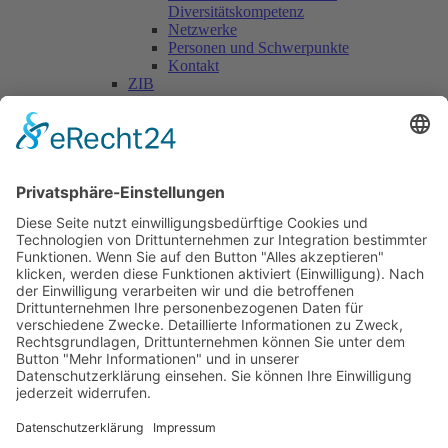
Diversitätskompetenz
Netzwerke
Personen und Schwerpunkte
Kontakt
ZIB
Päd. Praktische Studien
Päd. Prakt. Studien
Personen
Kontakt
Kooperationen & Initiativen
Nationale Kooperationen
Internationale Kooperationen
L.E.V.
Nachlese
Soziales Engagement
Materialien und Links
Personen
Kontakt
ÖKOLOG/PILGRIM
Aktuelles
Materialien & Links
Personen
Kontakt
Landes-ARGE-Lehrer:innengesundheit
Kunst & Kultur