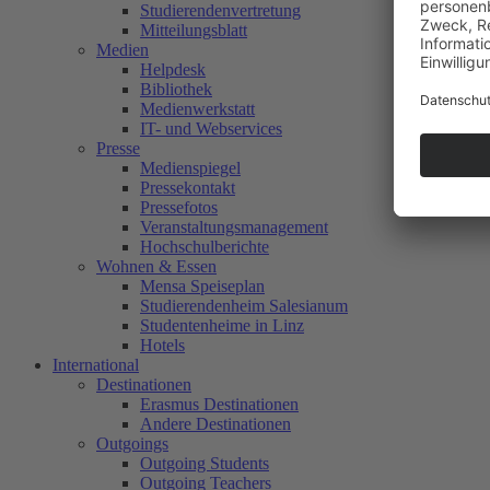
Studierendenvertretung
Mitteilungsblatt
Medien
Helpdesk
Bibliothek
Medienwerkstatt
IT- und Webservices
Presse
Medienspiegel
Pressekontakt
Pressefotos
Veranstaltungsmanagement
Hochschulberichte
Wohnen & Essen
Mensa Speiseplan
Studierendenheim Salesianum
Studentenheime in Linz
Hotels
International
Destinationen
Erasmus Destinationen
Andere Destinationen
Outgoings
Outgoing Students
Outgoing Teachers