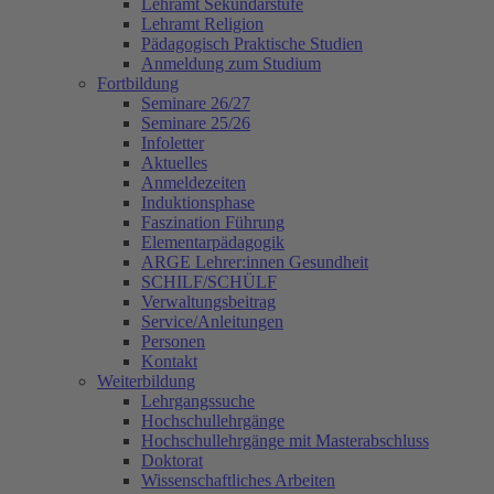
Lehramt Sekundarstufe
Lehramt Religion
Pädagogisch Praktische Studien
Anmeldung zum Studium
Fortbildung
Seminare 26/27
Seminare 25/26
Infoletter
Aktuelles
Anmeldezeiten
Induktionsphase
Faszination Führung
Elementarpädagogik
ARGE Lehrer:innen Gesundheit
SCHILF/SCHÜLF
Verwaltungsbeitrag
Service/Anleitungen
Personen
Kontakt
Weiterbildung
Lehrgangssuche
Hochschullehrgänge
Hochschullehrgänge mit Masterabschluss
Doktorat
Wissenschaftliches Arbeiten