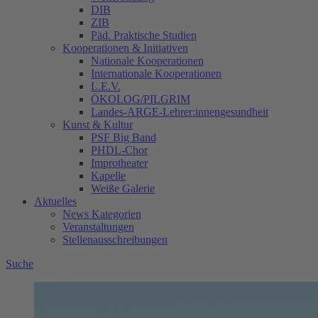
DIB
ZIB
Päd. Praktische Studien
Kooperationen & Initiativen
Nationale Kooperationen
Internationale Kooperationen
L.E.V.
ÖKOLOG/PILGRIM
Landes-ARGE-Lehrer:innengesundheit
Kunst & Kultur
PSF Big Band
PHDL-Chor
Improtheater
Kapelle
Weiße Galerie
Aktuelles
News Kategorien
Veranstaltungen
Stellenausschreibungen
Suche