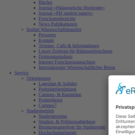
Bücher
Journal »Pädagogische Horizonte«
Journal »PH student papers«
Forschungsberichte
News Publikationen
Institut Wissenschaftstransfer
Personen
Kontakt
Termine, Calls & Informationen
Linzer Zentrum für Bildungsforschung
Doktoratsstudium
Interner Forschungsausschuss
Internationaler Wissenschaftlicher Beirat
Service
Orientierung
Lageplan & Anfahrt
Parkplatzbenützung
Campus- & Raumplan
Portierdienst
Campus7
Studienbetrieb
Studientermine
Studien- & Prüfungsabteilung
Beratungsangebote für Studierende
Hochschulseelsorge