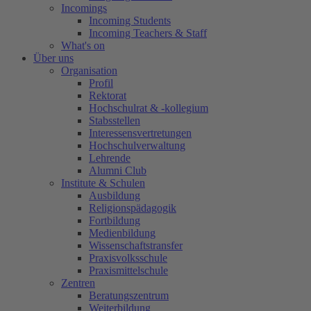
Incomings
Incoming Students
Incoming Teachers & Staff
What's on
Über uns
Organisation
Profil
Rektorat
Hochschulrat & -kollegium
Stabsstellen
Interessensvertretungen
Hochschulverwaltung
Lehrende
Alumni Club
Institute & Schulen
Ausbildung
Religionspädagogik
Fortbildung
Medienbildung
Wissenschaftstransfer
Praxisvolksschule
Praxismittelschule
Zentren
Beratungszentrum
Weiterbildung