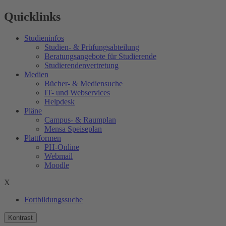
Quicklinks
Studieninfos
Studien- & Prüfungsabteilung
Beratungsangebote für Studierende
Studierendenvertretung
Medien
Bücher- & Mediensuche
IT- und Webservices
Helpdesk
Pläne
Campus- & Raumplan
Mensa Speiseplan
Plattformen
PH-Online
Webmail
Moodle
X
Fortbildungssuche
Kontrast