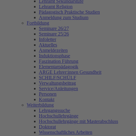
Lehramt Sekundarstufe
Lehramt Religion
Pädagogisch Praktische Studien
Anmeldung zum Studium
Fortbildung
Seminare 26/27
Seminare 25/26
Infoletter
Aktuelles
Anmeldezeiten
Induktionsphase
Faszination Führung
Elementarpädagogik
ARGE Lehrer:innen Gesundheit
SCHILF/SCHÜLF
Verwaltungsbeitrag
Service/Anleitungen
Personen
Kontakt
Weiterbildung
Lehrgangssuche
Hochschullehrgänge
Hochschullehrgänge mit Masterabschluss
Doktorat
Wissenschaftliches Arbeiten