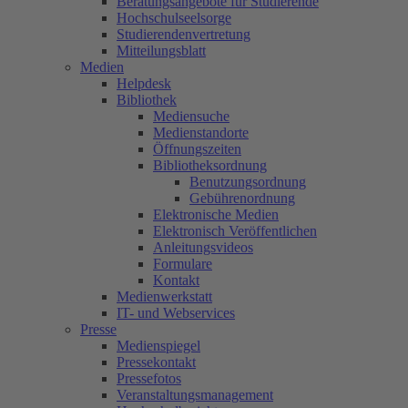
Beratungsangebote für Studierende
Hochschulseelsorge
Studierendenvertretung
Mitteilungsblatt
Medien
Helpdesk
Bibliothek
Mediensuche
Medienstandorte
Öffnungszeiten
Bibliotheksordnung
Benutzungsordnung
Gebührenordnung
Elektronische Medien
Elektronisch Veröffentlichen
Anleitungsvideos
Formulare
Kontakt
Medienwerkstatt
IT- und Webservices
Presse
Medienspiegel
Pressekontakt
Pressefotos
Veranstaltungsmanagement