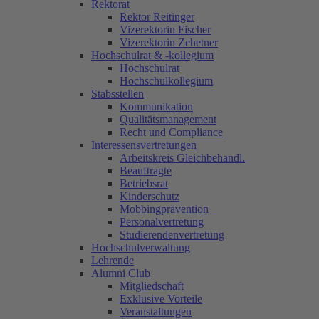
Rektorat
Rektor Reitinger
Vizerektorin Fischer
Vizerektorin Zehetner
Hochschulrat & -kollegium
Hochschulrat
Hochschulkollegium
Stabsstellen
Kommunikation
Qualitätsmanagement
Recht und Compliance
Interessensvertretungen
Arbeitskreis Gleichbehandl.
Beauftragte
Betriebsrat
Kinderschutz
Mobbingprävention
Personalvertretung
Studierendenvertretung
Hochschulverwaltung
Lehrende
Alumni Club
Mitgliedschaft
Exklusive Vorteile
Veranstaltungen