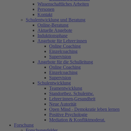
Wissenschaftliches Arbeiten
Personen
Kontakt
Schulentwicklung und Beratung
Online-Beratung
Aktuelle Angebote
Induktionsphase
Angebote für Lehrer:innen
Online Coaching
Einzelcoaching
Supervision
Angebote für die Schulleitung
Online Coaching
Einzelcoaching
Supervision
Schulentwicklung
Teamentwicklung
Standortbez. Schulentw.
Lehrer:innen-Gesundheit
Neue Autorität
Open Mind - Demokratie leben lernen
Positive Psychologie
Mediation & Konfliktmoderat.
Forschung
Forschungsfelder