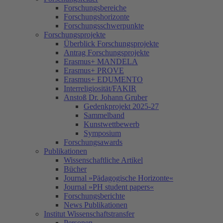
Forschungsbereiche
Forschungshorizonte
Forschungsschwerpunkte
Forschungsprojekte
Überblick Forschungsprojekte
Antrag Forschungsprojekte
Erasmus+ MANDELA
Erasmus+ PROVE
Erasmus+ EDUMENTO
Interreligiosität/FAKIR
Anstoß Dr. Johann Gruber
Gedenkprojekt 2025-27
Sammelband
Kunstwettbewerb
Symposium
Forschungsawards
Publikationen
Wissenschaftliche Artikel
Bücher
Journal »Pädagogische Horizonte«
Journal »PH student papers«
Forschungsberichte
News Publikationen
Institut Wissenschaftstransfer
Personen