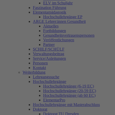
ELV im Schuljahr
Faszination Führung
Elementarpädagogik
Hochschullehrgänge EP
ARGE Lehrer:innen Gesundheit
Aktuelles
Fortbildungen
Gesundheitsvertrauenspersonen
Veröffentlichungen
Partner
SCHILF/SCHÜLF
Verwaltungsbeitrag
Service/Anleitungen
Personen
Kontakt
Weiterbildung
Lehrgangssuche
Hochschullehrgänge
Hochschullehrgänge (6-19 EC)
Hochschullehrgänge (20-59 EC)
Hochschullehrgänge (ab 60 EC)
ElementarPro
Hochschullehrgänge mit Masterabschluss
Doktorat
Doktorat TU Dresden