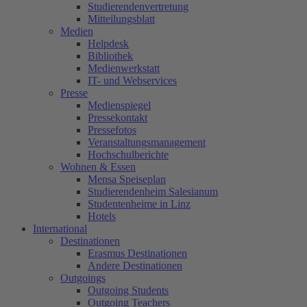
Studierendenvertretung
Mitteilungsblatt
Medien
Helpdesk
Bibliothek
Medienwerkstatt
IT- und Webservices
Presse
Medienspiegel
Pressekontakt
Pressefotos
Veranstaltungsmanagement
Hochschulberichte
Wohnen & Essen
Mensa Speiseplan
Studierendenheim Salesianum
Studentenheime in Linz
Hotels
International
Destinationen
Erasmus Destinationen
Andere Destinationen
Outgoings
Outgoing Students
Outgoing Teachers