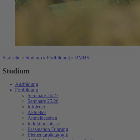
Startseite
»
Studium
»
Fortbildung
»
BMHS
Studium
Ausbildung
Fortbildung
Seminare 26/27
Seminare 25/26
Infoletter
Aktuelles
Anmeldezeiten
Induktionsphase
Faszination Führung
Elementarpädagogik