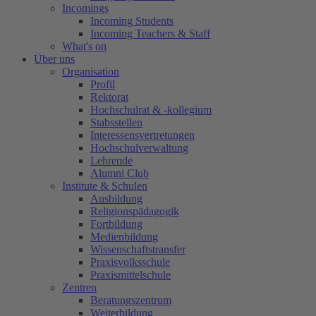
Incomings
Incoming Students
Incoming Teachers & Staff
What's on
Über uns
Organisation
Profil
Rektorat
Hochschulrat & -kollegium
Stabsstellen
Interessensvertretungen
Hochschulverwaltung
Lehrende
Alumni Club
Institute & Schulen
Ausbildung
Religionspädagogik
Fortbildung
Medienbildung
Wissenschaftstransfer
Praxisvolksschule
Praxismittelschule
Zentren
Beratungszentrum
Weiterbildung