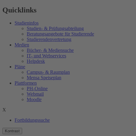
Quicklinks
Studieninfos
Studien- & Prüfungsabteilung
Beratungsangebote für Studierende
Studierendenvertretung
Medien
Bücher- & Mediensuche
IT- und Webservices
Helpdesk
Pläne
Campus- & Raumplan
Mensa Speiseplan
Plattformen
PH-Online
Webmail
Moodle
X
Fortbildungssuche
Kontrast