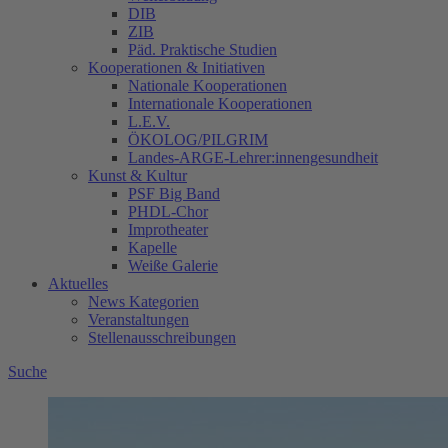
DIB
ZIB
Päd. Praktische Studien
Kooperationen & Initiativen
Nationale Kooperationen
Internationale Kooperationen
L.E.V.
ÖKOLOG/PILGRIM
Landes-ARGE-Lehrer:innengesundheit
Kunst & Kultur
PSF Big Band
PHDL-Chor
Improtheater
Kapelle
Weiße Galerie
Aktuelles
News Kategorien
Veranstaltungen
Stellenausschreibungen
Suche