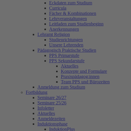
Eckdaten zum Studium
Curricula
Fächer & Kombinationen
Lehrveranstaltungen
Leitfaden zum Studienbeginn
Anerkennungen
Lehramt Religion
Studienrichtungen
Unsere Lehrenden
Pädagogisch Praktische Studien
PPS Primarstufe
PPS Sekundarstufe
Aktuelles
Konzepte und Formulare
Praxispädagog:innen
Team PPS und Bürozeiten
Anmeldung zum Studium
Fortbildung
Seminare 26/27
Seminare 25/26
Infoletter
Aktuelles
Anmeldezeiten
Induktionsphase
InduktionPlus