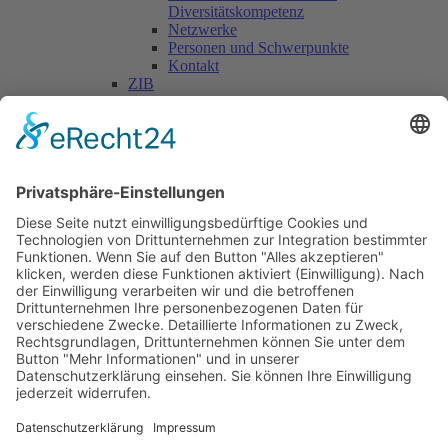
Diversitätskompetenz
Netzwerke
Personen und Schwerpunkte
Kontakt
ZIB
Päd. Praktische Studien
Päd. Prakt. Studien
Personen
Kontakt
Kooperationen & Initiativen
Nationale Kooperationen
Internationale Kooperationen
L.E.V.
Nachlese
Soziales Engagement
Materialien und Links
Personen
Kontakt
ÖKOLOG/PILGRIM
Aktuelles
Materialien & Links
Personen
Kontakt
Landes-ARGE-Lehrer:innengesundheit
Kunst & Kultur