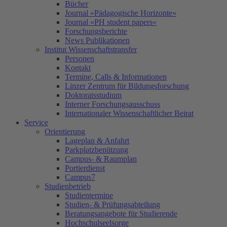
Bücher
Journal »Pädagogische Horizonte«
Journal »PH student papers«
Forschungsberichte
News Publikationen
Institut Wissenschaftstransfer
Personen
Kontakt
Termine, Calls & Informationen
Linzer Zentrum für Bildungsforschung
Doktoratsstudium
Interner Forschungsausschuss
Internationaler Wissenschaftlicher Beirat
Service
Orientierung
Lageplan & Anfahrt
Parkplatzbenützung
Campus- & Raumplan
Portierdienst
Campus7
Studienbetrieb
Studientermine
Studien- & Prüfungsabteilung
Beratungsangebote für Studierende
Hochschulseelsorge