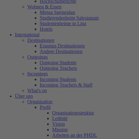
Hochschulberichte
Wohnen & Essen
Mensa Speiseplan
Studierendenheim Salesianum
Studentenheime in Linz
Hotels
International
Destinationen
Erasmus Destinationen
Andere Destinationen
Outgoings
Outgoing Students
Outgoing Teachers
Incomings
Incoming Students
Incoming Teachers & Staff
What's on
Über uns
Organisation
Profil
Organisationsstruktur
Leitbild
Vision
Mission
Arbeiten an der PHDL