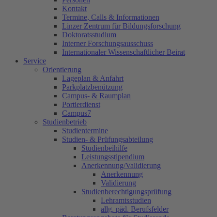
Kontakt
Termine, Calls & Informationen
Linzer Zentrum für Bildungsforschung
Doktoratsstudium
Interner Forschungsausschuss
Internationaler Wissenschaftlicher Beirat
Service
Orientierung
Lageplan & Anfahrt
Parkplatzbenützung
Campus- & Raumplan
Portierdienst
Campus7
Studienbetrieb
Studientermine
Studien- & Prüfungsabteilung
Studienbeihilfe
Leistungsstipendium
Anerkennung/Validierung
Anerkennung
Validierung
Studienberechtigungsprüfung
Lehramtsstudien
allg. päd. Berufsfelder