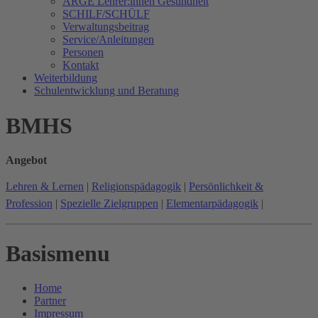
ARGE Lehrer:innen Gesundheit
SCHILF/SCHÜLF
Verwaltungsbeitrag
Service/Anleitungen
Personen
Kontakt
Weiterbildung
Schulentwicklung und Beratung
BMHS
Angebot
Lehren & Lernen
|
Religionspädagogik
|
Persönlichkeit &
Profession
|
Spezielle Zielgruppen
|
Elementarpädagogik
|
Basismenu
Home
Partner
Impressum