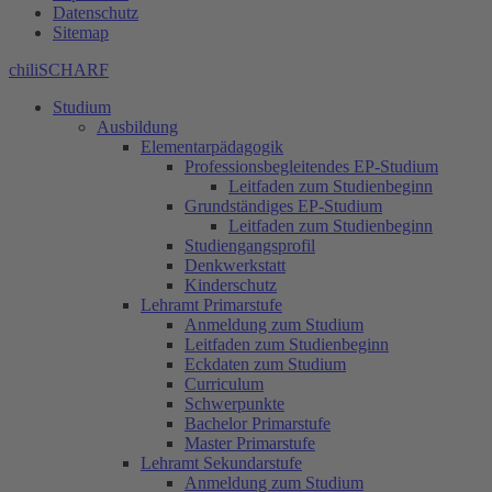
Datenschutz
Sitemap
chiliSCHARF
Studium
Ausbildung
Elementarpädagogik
Professionsbegleitendes EP-Studium
Leitfaden zum Studienbeginn
Grundständiges EP-Studium
Leitfaden zum Studienbeginn
Studiengangsprofil
Denkwerkstatt
Kinderschutz
Lehramt Primarstufe
Anmeldung zum Studium
Leitfaden zum Studienbeginn
Eckdaten zum Studium
Curriculum
Schwerpunkte
Bachelor Primarstufe
Master Primarstufe
Lehramt Sekundarstufe
Anmeldung zum Studium