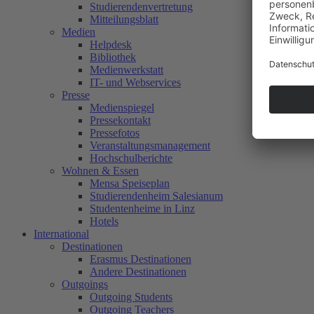
Studierendenvertretung
Mitteilungsblatt
Medien
Helpdesk
Bibliothek
Medienwerkstatt
IT- und Webservices
Presse
Medienspiegel
Pressekontakt
Pressefotos
Veranstaltungsmanagement
Hochschulberichte
Wohnen & Essen
Mensa Speiseplan
Studierendenheim Salesianum
Studentenheime in Linz
Hotels
International
Destinationen
Erasmus Destinationen
Andere Destinationen
Outgoings
Outgoing Students
Outgoing Teachers