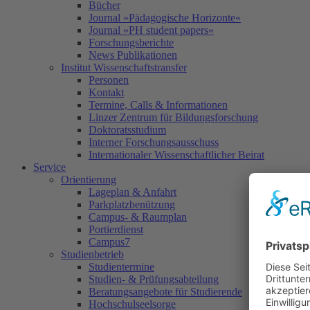
Bücher
Journal »Pädagogische Horizonte«
Journal »PH student papers«
Forschungsberichte
News Publikationen
Institut Wissenschaftstransfer
Personen
Kontakt
Termine, Calls & Informationen
Linzer Zentrum für Bildungsforschung
Doktoratsstudium
Interner Forschungsausschuss
Internationaler Wissenschaftlicher Beirat
Service
Orientierung
Lageplan & Anfahrt
Parkplatzbenützung
Campus- & Raumplan
Portierdienst
Campus7
Studienbetrieb
Studientermine
Studien- & Prüfungsabteilung
Beratungsangebote für Studierende
Hochschulseelsorge