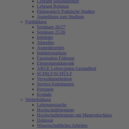
Lehramt Sekundarstufe
Lehramt Religion
Pädagogisch Praktische Studien
Anmeldung zum Studium
Fortbildung
Seminare 26/27
Seminare 25/26
Infoletter
Aktuelles
Anmeldezeiten
Induktionsphase
Faszination Führung
Elementarpädagogik
ARGE Lehrer:innen Gesundheit
SCHILF/SCHÜLF
Verwaltungsbeitrag
Service/Anleitungen
Personen
Kontakt
Weiterbildung
Lehrgangssuche
Hochschullehrgänge
Hochschullehrgänge mit Masterabschluss
Doktorat
Wissenschaftliches Arbeiten