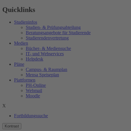
Quicklinks
Studieninfos
Studien- & Prüfungsabteilung
Beratungsangebote für Studierende
Studierendenvertretung
Medien
Bücher- & Mediensuche
IT- und Webservices
Helpdesk
Pläne
Campus- & Raumplan
Mensa Speiseplan
Plattformen
PH-Online
Webmail
Moodle
X
Fortbildungssuche
Kontrast