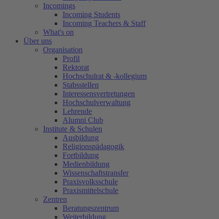
Incomings
Incoming Students
Incoming Teachers & Staff
What's on
Über uns
Organisation
Profil
Rektorat
Hochschulrat & -kollegium
Stabsstellen
Interessensvertretungen
Hochschulverwaltung
Lehrende
Alumni Club
Institute & Schulen
Ausbildung
Religionspädagogik
Fortbildung
Medienbildung
Wissenschaftstransfer
Praxisvolksschule
Praxismittelschule
Zentren
Beratungszentrum
Weiterbildung