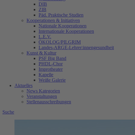
DIB
ZIB
Päd. Praktische Studien
Kooperationen & Initiativen
Nationale Kooperationen
Internationale Kooperationen
L.E.V.
ÖKOLOG/PILGRIM
Landes-ARGE-Lehrer:innengesundheit
Kunst & Kultur
PSF Big Band
PHDL-Chor
Improtheater
Kapelle
Weiße Galerie
Aktuelles
News Kategorien
Veranstaltungen
Stellenausschreibungen
Suche