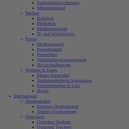
Studierendenvertretung
Mitteilungsblatt
Medien
Helpdesk
Bibliothek
Medienwerkstatt
IT- und Webservices
Presse
Medienspiegel
Pressekontakt
Pressefotos
Veranstaltungsmanagement
Hochschulberichte
Wohnen & Essen
Mensa Speiseplan
Studierendenheim Salesianum
Studentenheime in Linz
Hotels
International
Destinationen
Erasmus Destinationen
Andere Destinationen
Outgoings
Outgoing Students
Outgoing Teachers