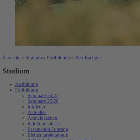
Startseite
»
Studium
»
Fortbildung
»
Berufsschule
Studium
Ausbildung
Fortbildung
Seminare 26/27
Seminare 25/26
Infoletter
Aktuelles
Anmeldezeiten
Induktionsphase
Faszination Führung
Elementarpädagogik