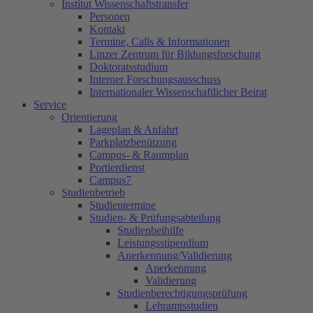
Institut Wissenschaftstransfer
Personen
Kontakt
Termine, Calls & Informationen
Linzer Zentrum für Bildungsforschung
Doktoratsstudium
Interner Forschungsausschuss
Internationaler Wissenschaftlicher Beirat
Service
Orientierung
Lageplan & Anfahrt
Parkplatzbenützung
Campus- & Raumplan
Portierdienst
Campus7
Studienbetrieb
Studientermine
Studien- & Prüfungsabteilung
Studienbeihilfe
Leistungsstipendium
Anerkennung/Validierung
Anerkennung
Validierung
Studienberechtigungsprüfung
Lehramtsstudien