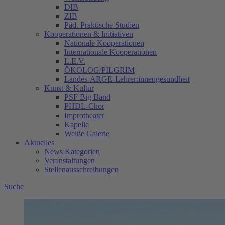
DIB
ZIB
Päd. Praktische Studien
Kooperationen & Initiativen
Nationale Kooperationen
Internationale Kooperationen
L.E.V.
ÖKOLOG/PILGRIM
Landes-ARGE-Lehrer:innengesundheit
Kunst & Kultur
PSF Big Band
PHDL-Chor
Improtheater
Kapelle
Weiße Galerie
Aktuelles
News Kategorien
Veranstaltungen
Stellenausschreibungen
Suche