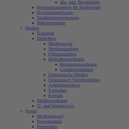
allg. päd. Berufsfelder
Beratungsangebote für Studierende
Hochschulseelsorge
Studierendenvertretung
Mitteilungsblatt
Medien
Helpdesk
Bibliothek
Mediensuche
Medienstandorte
Öffnungszeiten
Bibliotheksordnung
Benutzungsordnung
Gebührenordnung
Elektronische Medien
Elektronisch Veröffentlichen
Anleitungsvideos
Formulare
Kontakt
Medienwerkstatt
IT- und Webservices
Presse
Medienspiegel
Pressekontakt
Pressefotos