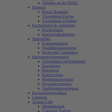
Arbeiten an der PHDL
Rektorat
Rektor Reitinger
Vizerektorin Fischer
Vizerektorin Zehetner
Hochschulrat & -kollegium
Hochschulrat
Hochschulkollegium
Stabsstellen
Kommunikation
Qualitätsmanagement
Recht und Compliance
Interessensvertretungen
Arbeitskreis Gleichbehandl.
Beauftragte
Betriebsrat
Kinderschutz
Mobbingprävention
Personalvertretung
Studierendenvertretung
Hochschulverwaltung
Lehrende
Alumni Club
Mitgliedschaft
Exklusive Vorteile