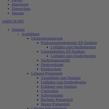
Impressum
Datenschutz
Sitemap
chiliSCHARF
Studium
Ausbildung
Elementarpädagogik
Professionsbegleitendes EP-Studium
Leitfaden zum Studienbeginn
Grundständiges EP-Studium
Leitfaden zum Studienbeginn
Studiengangsprofil
Denkwerkstatt
Kinderschutz
Lehramt Primarstufe
Anmeldung zum Studium
Leitfaden zum Studienbeginn
Eckdaten zum Studium
Curriculum
Schwerpunkte
Bachelor Primarstufe
Master Primarstufe
Lehramt Sekundarstufe