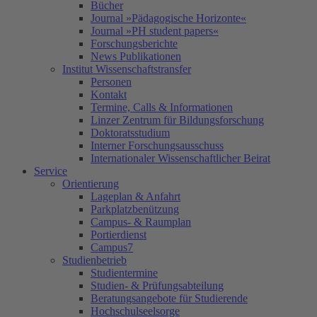
Bücher
Journal »Pädagogische Horizonte«
Journal »PH student papers«
Forschungsberichte
News Publikationen
Institut Wissenschaftstransfer
Personen
Kontakt
Termine, Calls & Informationen
Linzer Zentrum für Bildungsforschung
Doktoratsstudium
Interner Forschungsausschuss
Internationaler Wissenschaftlicher Beirat
Service
Orientierung
Lageplan & Anfahrt
Parkplatzbenützung
Campus- & Raumplan
Portierdienst
Campus7
Studienbetrieb
Studientermine
Studien- & Prüfungsabteilung
Beratungsangebote für Studierende
Hochschulseelsorge