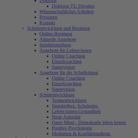
Doktorat
Doktorat TU Dresden
Wissenschaftliches Arbeiten
Personen
Kontakt
Schulentwicklung und Beratung
Online-Beratung
Aktuelle Angebote
Induktionsphase
Angebote für Lehrer:innen
Online Coaching
Einzelcoaching
Supervision
Angebote für die Schulleitung
Online Coaching
Einzelcoaching
Supervision
Schulentwicklung
Teamentwicklung
Standortbez. Schulentw.
Lehrer:innen-Gesundheit
Neue Autorität
Open Mind - Demokratie leben lernen
Positive Psychologie
Mediation & Konfliktmoderat.