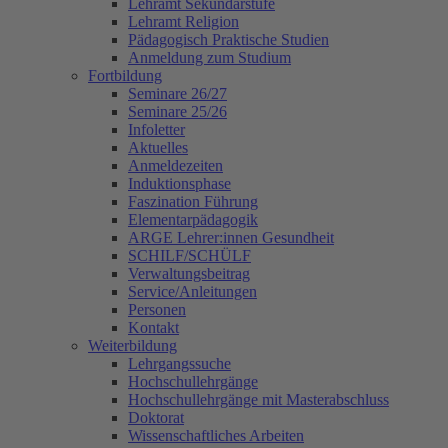
Lehramt Sekundarstufe
Lehramt Religion
Pädagogisch Praktische Studien
Anmeldung zum Studium
Fortbildung
Seminare 26/27
Seminare 25/26
Infoletter
Aktuelles
Anmeldezeiten
Induktionsphase
Faszination Führung
Elementarpädagogik
ARGE Lehrer:innen Gesundheit
SCHILF/SCHÜLF
Verwaltungsbeitrag
Service/Anleitungen
Personen
Kontakt
Weiterbildung
Lehrgangssuche
Hochschullehrgänge
Hochschullehrgänge mit Masterabschluss
Doktorat
Wissenschaftliches Arbeiten