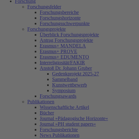
Forschung
Forschungsfelder
Forschungsbereiche
Forschungshorizonte
Forschungsschwerpunkte
Forschungsprojekte
Überblick Forschungsprojekte
Antrag Forschungsprojekte
Erasmus+ MANDELA
Erasmus+ PROVE
Erasmus+ EDUMENTO
Interreligiosität/FAKIR
Anstoß Dr. Johann Gruber
Gedenkprojekt 2025-27
Sammelband
Kunstwettbewerb
Symposium
Forschungsawards
Publikationen
Wissenschaftliche Artikel
Bücher
Journal »Pädagogische Horizonte«
Journal »PH student papers«
Forschungsberichte
News Publikationen