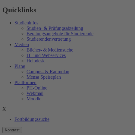
Quicklinks
Studieninfos
Studien- & Prüfungsabteilung
Beratungsangebote für Studierende
Studierendenvertretung
Medien
Bücher- & Mediensuche
IT- und Webservices
Helpdesk
Pläne
Campus- & Raumplan
Mensa Speiseplan
Plattformen
PH-Online
Webmail
Moodle
X
Fortbildungssuche
Kontrast