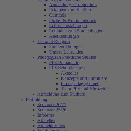
Anmeldung zum Studium
Eckdaten zum Studium
Curricula
Fächer & Kombinationen
Lehrveranstaltungen
Leitfaden zum Studienbeginn
Anerkennungen
Lehramt Religion
Studienrichtungen
Unsere Lehrenden
Pädagogisch Praktische Studien
PPS Primarstufe
PPS Sekundarstufe
Aktuelles
Konzepte und Formulare
Praxispädagog:innen
Team PPS und Bürozeiten
Anmeldung zum Studium
Fortbildung
Seminare 26/27
Seminare 25/26
Infoletter
Aktuelles
Anmeldezeiten
Induktionsphase