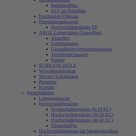
InduktionPlus
ELV im Schuljahr
Faszination Führung
Elementarpädagogik
Hochschullehrgänge EP
ARGE Lehrer:innen Gesundheit
Aktuelles
Fortbildungen
Gesundheitsvertrauenspersonen
Veröffentlichungen
Partner
SCHILF/SCHÜLF
Verwaltungsbeitrag
Service/Anleitungen
Personen
Kontakt
Weiterbildung
Lehrgangssuche
Hochschullehrgänge
Hochschullehrgänge (6-19 EC)
Hochschullehrgänge (20-59 EC)
Hochschullehrgänge (ab 60 EC)
ElementarPro
Hochschullehrgänge mit Masterabschluss