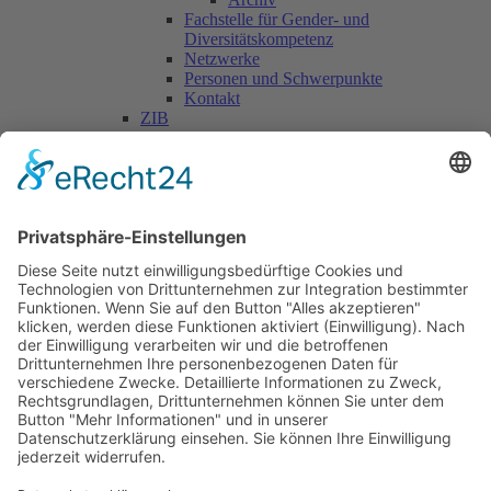
Fachstelle für Gender- und
Diversitätskompetenz
Netzwerke
Personen und Schwerpunkte
Kontakt
ZIB
Päd. Praktische Studien
Päd. Prakt. Studien
Personen
Kontakt
Kooperationen & Initiativen
Nationale Kooperationen
Internationale Kooperationen
L.E.V.
Nachlese
Soziales Engagement
Materialien und Links
Personen
Kontakt
ÖKOLOG/PILGRIM
Aktuelles
Materialien & Links
Personen
Kontakt