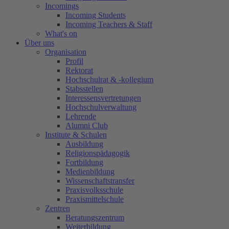
Incomings
Incoming Students
Incoming Teachers & Staff
What's on
Über uns
Organisation
Profil
Rektorat
Hochschulrat & -kollegium
Stabsstellen
Interessensvertretungen
Hochschulverwaltung
Lehrende
Alumni Club
Institute & Schulen
Ausbildung
Religionspädagogik
Fortbildung
Medienbildung
Wissenschaftstransfer
Praxisvolksschule
Praxismittelschule
Zentren
Beratungszentrum
Weiterbildung