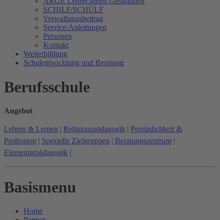
ARGE Lehrer:innen Gesundheit
SCHILF/SCHÜLF
Verwaltungsbeitrag
Service/Anleitungen
Personen
Kontakt
Weiterbildung
Schulentwicklung und Beratung
Berufsschule
Angebot
Lehren & Lernen
|
Religionspädagogik
|
Persönlichkeit &
Profession
|
Spezielle Zielgruppen
|
Beratungszentrum
|
Elementarpädagogik
|
Basismenu
Home
Partner