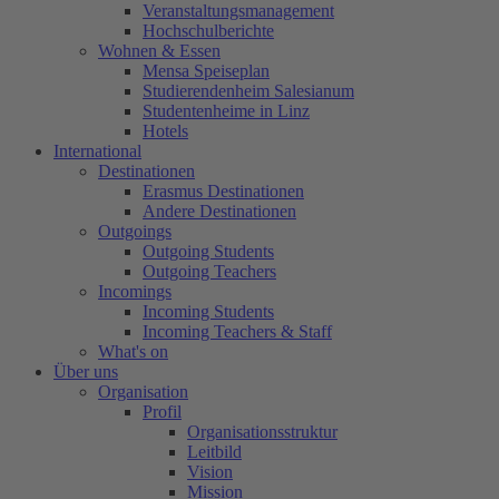
Veranstaltungsmanagement
Hochschulberichte
Wohnen & Essen
Mensa Speiseplan
Studierendenheim Salesianum
Studentenheime in Linz
Hotels
International
Destinationen
Erasmus Destinationen
Andere Destinationen
Outgoings
Outgoing Students
Outgoing Teachers
Incomings
Incoming Students
Incoming Teachers & Staff
What's on
Über uns
Organisation
Profil
Organisationsstruktur
Leitbild
Vision
Mission