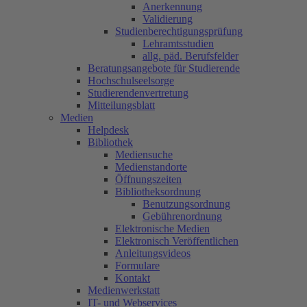
Anerkennung
Validierung
Studienberechtigungsprüfung
Lehramtsstudien
allg. päd. Berufsfelder
Beratungsangebote für Studierende
Hochschulseelsorge
Studierendenvertretung
Mitteilungsblatt
Medien
Helpdesk
Bibliothek
Mediensuche
Medienstandorte
Öffnungszeiten
Bibliotheksordnung
Benutzungsordnung
Gebührenordnung
Elektronische Medien
Elektronisch Veröffentlichen
Anleitungsvideos
Formulare
Kontakt
Medienwerkstatt
IT- und Webservices