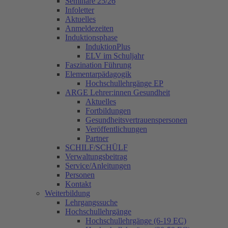
Seminare 25/26
Infoletter
Aktuelles
Anmeldezeiten
Induktionsphase
InduktionPlus
ELV im Schuljahr
Faszination Führung
Elementarpädagogik
Hochschullehrgänge EP
ARGE Lehrer:innen Gesundheit
Aktuelles
Fortbildungen
Gesundheitsvertrauenspersonen
Veröffentlichungen
Partner
SCHILF/SCHÜLF
Verwaltungsbeitrag
Service/Anleitungen
Personen
Kontakt
Weiterbildung
Lehrgangssuche
Hochschullehrgänge
Hochschullehrgänge (6-19 EC)