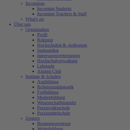
Incomings
Incoming Students
Incoming Teachers & Staff
What's on
Über uns
Organisation
Profil
Rektorat
Hochschulrat & -kollegium
Stabsstellen
Interessensvertretungen
Hochschulverwaltung
Lehrende
Alumni Club
Institute & Schulen
Ausbildung
Religionspädagogik
Fortbildung
Medienbildung
Wissenschaftstransfer
Praxisvolksschule
Praxismittelschule
Zentren
Beratungszentrum
Weiterbildung