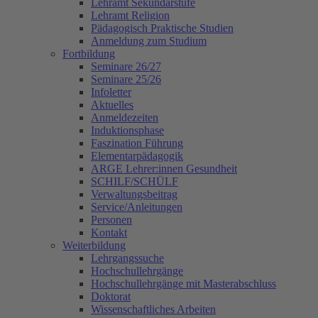
Lehramt Sekundarstufe
Lehramt Religion
Pädagogisch Praktische Studien
Anmeldung zum Studium
Fortbildung
Seminare 26/27
Seminare 25/26
Infoletter
Aktuelles
Anmeldezeiten
Induktionsphase
Faszination Führung
Elementarpädagogik
ARGE Lehrer:innen Gesundheit
SCHILF/SCHÜLF
Verwaltungsbeitrag
Service/Anleitungen
Personen
Kontakt
Weiterbildung
Lehrgangssuche
Hochschullehrgänge
Hochschullehrgänge mit Masterabschluss
Doktorat
Wissenschaftliches Arbeiten