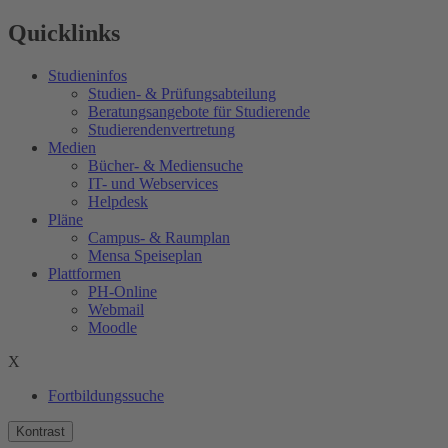
Quicklinks
Studieninfos
Studien- & Prüfungsabteilung
Beratungsangebote für Studierende
Studierendenvertretung
Medien
Bücher- & Mediensuche
IT- und Webservices
Helpdesk
Pläne
Campus- & Raumplan
Mensa Speiseplan
Plattformen
PH-Online
Webmail
Moodle
X
Fortbildungssuche
Kontrast