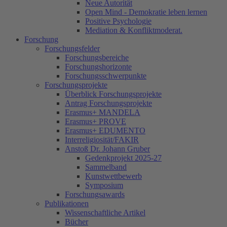
Neue Autorität
Open Mind - Demokratie leben lernen
Positive Psychologie
Mediation & Konfliktmoderat.
Forschung
Forschungsfelder
Forschungsbereiche
Forschungshorizonte
Forschungsschwerpunkte
Forschungsprojekte
Überblick Forschungsprojekte
Antrag Forschungsprojekte
Erasmus+ MANDELA
Erasmus+ PROVE
Erasmus+ EDUMENTO
Interreligiosität/FAKIR
Anstoß Dr. Johann Gruber
Gedenkprojekt 2025-27
Sammelband
Kunstwettbewerb
Symposium
Forschungsawards
Publikationen
Wissenschaftliche Artikel
Bücher