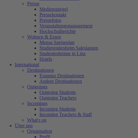
Presse
Medienspiegel
Pressekontakt
Pressefotos
Veranstaltungsmanagement
Hochschulberichte
Wohnen & Essen
Mensa Speiseplan
Studierendenheim Salesianum
Studentenheime in Linz
Hotels
International
Destinationen
Erasmus Destinationen
Andere Destinationen
Outgoings
Outgoing Students
Outgoing Teachers
Incomings
Incoming Students
Incoming Teachers & Staff
What's on
Über uns
Organisation
Profil