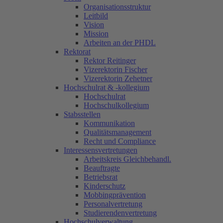
Organisationsstruktur
Leitbild
Vision
Mission
Arbeiten an der PHDL
Rektorat
Rektor Reitinger
Vizerektorin Fischer
Vizerektorin Zehetner
Hochschulrat & -kollegium
Hochschulrat
Hochschulkollegium
Stabsstellen
Kommunikation
Qualitätsmanagement
Recht und Compliance
Interessensvertretungen
Arbeitskreis Gleichbehandl.
Beauftragte
Betriebsrat
Kinderschutz
Mobbingprävention
Personalvertretung
Studierendenvertretung
Hochschulverwaltung