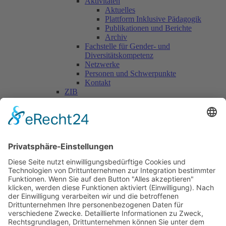
Aktivitäten
Aktuelles
Plattform Inklusive Pädagogik
Publikationen und Berichte
Archiv
Fachstelle für Gender- und
Diversitätskompetenz
Netzwerke
Personen und Schwerpunkte
Kontakt
ZIB
Päd. Praktische Studien
Päd. Prakt. Studien
Personen
Kontakt
Kooperationen & Initiativen
Nationale Kooperationen
Internationale Kooperationen
L.E.V.
Nachlese
Soziales Engagement
Materialien und Links
Personen
Kontakt
ÖKOLOG/PILGRIM