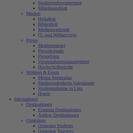
Studierendenvertretung
Mitteilungsblatt
Medien
Helpdesk
Bibliothek
Medienwerkstatt
IT- und Webservices
Presse
Medienspiegel
Pressekontakt
Pressefotos
Veranstaltungsmanagement
Hochschulberichte
Wohnen & Essen
Mensa Speiseplan
Studierendenheim Salesianum
Studentenheime in Linz
Hotels
International
Destinationen
Erasmus Destinationen
Andere Destinationen
Outgoings
Outgoing Students
Outgoing Teachers