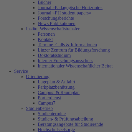
Bücher
Journal »Pädagogische Horizonte«
Journal »PH student papers«
Forschungsberichte
News Publikationen
Institut Wissenschaftstransfer
Personen
Kontakt
Termine, Calls & Informationen
Linzer Zentrum für Bildungsforschung
Doktoratsstudium
Interner Forschungsausschuss
Internationaler Wissenschaftlicher Beirat
Service
Orientierung
Lageplan & Anfahrt
Parkplatzbenützung
Campus- & Raumplan
Portierdienst
Campus7
Studienbetrieb
Studientermine
Studien- & Prüfungsabteilung
Beratungsangebote für Studierende
Hochschulseelsorge