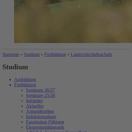
Startseite
»
Studium
»
Fortbildung
»
Landwirtschaftsschule
Studium
Ausbildung
Fortbildung
Seminare 26/27
Seminare 25/26
Infoletter
Aktuelles
Anmeldezeiten
Induktionsphase
Faszination Führung
Elementarpädagogik