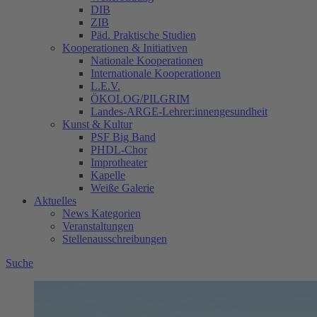
DIB
ZIB
Päd. Praktische Studien
Kooperationen & Initiativen
Nationale Kooperationen
Internationale Kooperationen
L.E.V.
ÖKOLOG/PILGRIM
Landes-ARGE-Lehrer:innengesundheit
Kunst & Kultur
PSF Big Band
PHDL-Chor
Improtheater
Kapelle
Weiße Galerie
Aktuelles
News Kategorien
Veranstaltungen
Stellenausschreibungen
Suche