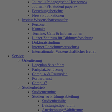
Journal »Pädagogische Horizonte«
Journal »PH student papers«
Forschungsberichte
News Publikationen
Institut Wissenschaftstransfer
Personen
Kontakt
Termine, Calls & Informationen
Linzer Zentrum für Bildungsforschung
Doktoratsstudium
Interner Forschungsausschuss
Internationaler Wissenschaftlicher Beirat
Service
Orientierung
Lageplan & Anfahrt
Parkplatzbenützung
Campus- & Raumplan
Portierdienst
Campus7
Studienbetrieb
Studientermine
Studien- & Prüfungsabteilung
Studienbeihilfe
Leistungsstipendium
Anerkennung/Validierung