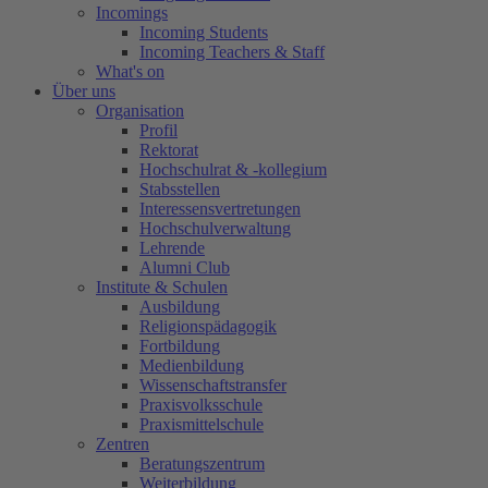
Incomings
Incoming Students
Incoming Teachers & Staff
What's on
Über uns
Organisation
Profil
Rektorat
Hochschulrat & -kollegium
Stabsstellen
Interessensvertretungen
Hochschulverwaltung
Lehrende
Alumni Club
Institute & Schulen
Ausbildung
Religionspädagogik
Fortbildung
Medienbildung
Wissenschaftstransfer
Praxisvolksschule
Praxismittelschule
Zentren
Beratungszentrum
Weiterbildung