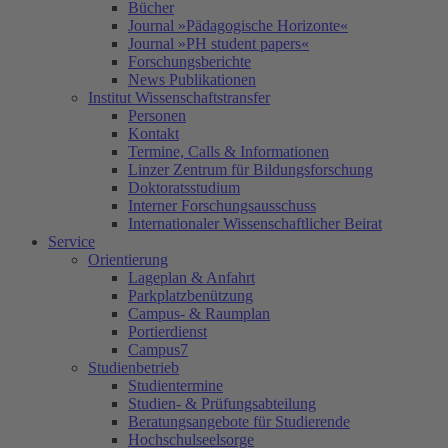
Bücher
Journal »Pädagogische Horizonte«
Journal »PH student papers«
Forschungsberichte
News Publikationen
Institut Wissenschaftstransfer
Personen
Kontakt
Termine, Calls & Informationen
Linzer Zentrum für Bildungsforschung
Doktoratsstudium
Interner Forschungsausschuss
Internationaler Wissenschaftlicher Beirat
Service
Orientierung
Lageplan & Anfahrt
Parkplatzbenützung
Campus- & Raumplan
Portierdienst
Campus7
Studienbetrieb
Studientermine
Studien- & Prüfungsabteilung
Beratungsangebote für Studierende
Hochschulseelsorge