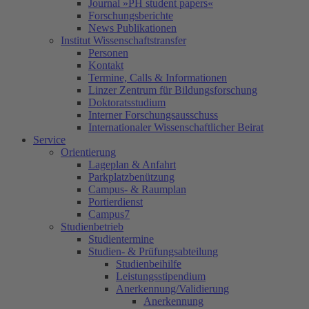
Journal »PH student papers«
Forschungsberichte
News Publikationen
Institut Wissenschaftstransfer
Personen
Kontakt
Termine, Calls & Informationen
Linzer Zentrum für Bildungsforschung
Doktoratsstudium
Interner Forschungsausschuss
Internationaler Wissenschaftlicher Beirat
Service
Orientierung
Lageplan & Anfahrt
Parkplatzbenützung
Campus- & Raumplan
Portierdienst
Campus7
Studienbetrieb
Studientermine
Studien- & Prüfungsabteilung
Studienbeihilfe
Leistungsstipendium
Anerkennung/Validierung
Anerkennung