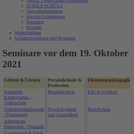
ARGE Lehrer:innen Gesundheit
SCHILF/SCHÜLF
Verwaltungsbeitrag
Service/Anleitungen
Personen
Kontakt
Weiterbildung
Schulentwicklung und Beratung
Seminare vor dem 19. Oktober
2021
Lehren & Lernen
Persönlichkeit &
Elementarpädagogik
Profession
Nahtstelle
Persönlichkeit
KIGA/VS/Hort
Kindergarten -
Volksschule
Volksschulpädagogik
Psychohygiene
Hort/Schule
/ Primarstufe
und Gesundheit
Allgemeine
Pädagogik / Didaktik
Gesellschaft & Ethik