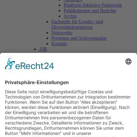
Plattform Inklusive Pädagogik
Publikationen und Berichte
Archiv
Fachstelle für Gender- und
Diversitätskompetenz
Netzwerke
Personen und Schwerpunkte
Kontakt
ZIB
Päd. Praktische Studien
Päd. Prakt. Studien
Personen
Kontakt
Kooperationen & Initiativen
Nationale Kooperationen
Internationale Kooperationen
L.E.V.
Nachlese
Soziales Engagement
Materialien und Links
Personen
Kontakt
ÖKOLOG/PILGRIM
Aktuelles