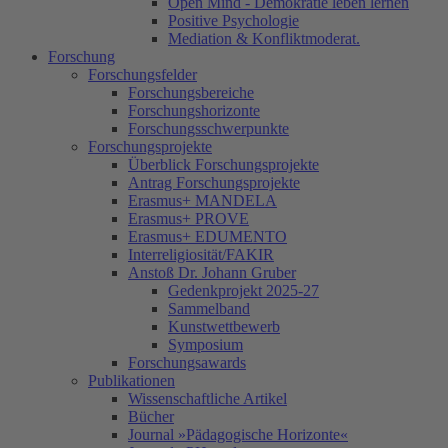
Open Mind - Demokratie leben lernen
Positive Psychologie
Mediation & Konfliktmoderat.
Forschung
Forschungsfelder
Forschungsbereiche
Forschungshorizonte
Forschungsschwerpunkte
Forschungsprojekte
Überblick Forschungsprojekte
Antrag Forschungsprojekte
Erasmus+ MANDELA
Erasmus+ PROVE
Erasmus+ EDUMENTO
Interreligiosität/FAKIR
Anstoß Dr. Johann Gruber
Gedenkprojekt 2025-27
Sammelband
Kunstwettbewerb
Symposium
Forschungsawards
Publikationen
Wissenschaftliche Artikel
Bücher
Journal »Pädagogische Horizonte«