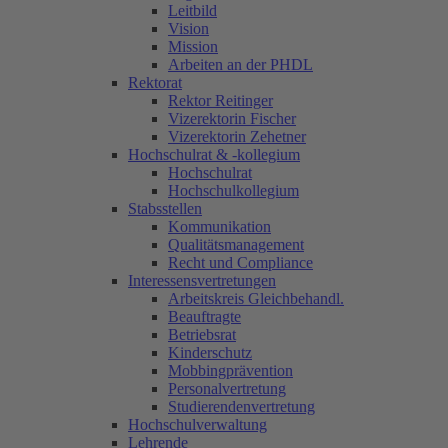
Leitbild
Vision
Mission
Arbeiten an der PHDL
Rektorat
Rektor Reitinger
Vizerektorin Fischer
Vizerektorin Zehetner
Hochschulrat & -kollegium
Hochschulrat
Hochschulkollegium
Stabsstellen
Kommunikation
Qualitätsmanagement
Recht und Compliance
Interessensvertretungen
Arbeitskreis Gleichbehandl.
Beauftragte
Betriebsrat
Kinderschutz
Mobbingprävention
Personalvertretung
Studierendenvertretung
Hochschulverwaltung
Lehrende