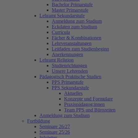
Bachelor Primarstufe
Master Primarstufe
Lehramt Sekundarstufe
Anmeldung zum Studium
Eckdaten zum Studium
Curricula
Fächer & Kombinationen
Lehrveranstaltungen
Leitfaden zum Studienbeginn
Anerkennungen
Lehramt Religion
Studienrichtungen
Unsere Lehrenden
Pädagogisch Praktische Studien
PPS Primarstufe
PPS Sekundarstufe
Aktuelles
Konzepte und Formulare
Praxispädagog:innen
Team PPS und Bürozeiten
Anmeldung zum Studium
Fortbildung
Seminare 26/27
Seminare 25/26
Infoletter