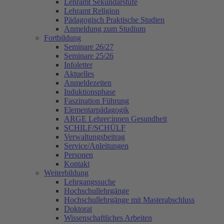
Lehramt Sekundarstufe
Lehramt Religion
Pädagogisch Praktische Studien
Anmeldung zum Studium
Fortbildung
Seminare 26/27
Seminare 25/26
Infoletter
Aktuelles
Anmeldezeiten
Induktionsphase
Faszination Führung
Elementarpädagogik
ARGE Lehrer:innen Gesundheit
SCHILF/SCHÜLF
Verwaltungsbeitrag
Service/Anleitungen
Personen
Kontakt
Weiterbildung
Lehrgangssuche
Hochschullehrgänge
Hochschullehrgänge mit Masterabschluss
Doktorat
Wissenschaftliches Arbeiten