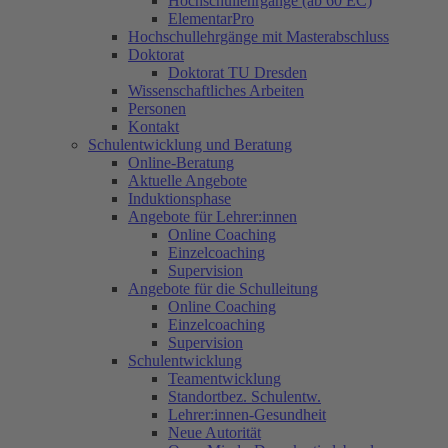
Hochschullehrgänge (ab 60 EC)
ElementarPro
Hochschullehrgänge mit Masterabschluss
Doktorat
Doktorat TU Dresden
Wissenschaftliches Arbeiten
Personen
Kontakt
Schulentwicklung und Beratung
Online-Beratung
Aktuelle Angebote
Induktionsphase
Angebote für Lehrer:innen
Online Coaching
Einzelcoaching
Supervision
Angebote für die Schulleitung
Online Coaching
Einzelcoaching
Supervision
Schulentwicklung
Teamentwicklung
Standortbez. Schulentw.
Lehrer:innen-Gesundheit
Neue Autorität