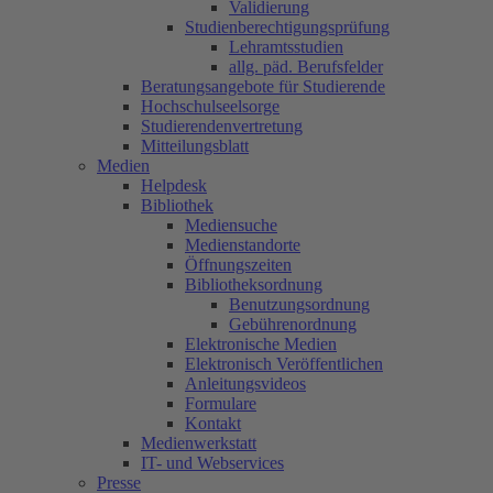
Validierung
Studienberechtigungsprüfung
Lehramtsstudien
allg. päd. Berufsfelder
Beratungsangebote für Studierende
Hochschulseelsorge
Studierendenvertretung
Mitteilungsblatt
Medien
Helpdesk
Bibliothek
Mediensuche
Medienstandorte
Öffnungszeiten
Bibliotheksordnung
Benutzungsordnung
Gebührenordnung
Elektronische Medien
Elektronisch Veröffentlichen
Anleitungsvideos
Formulare
Kontakt
Medienwerkstatt
IT- und Webservices
Presse