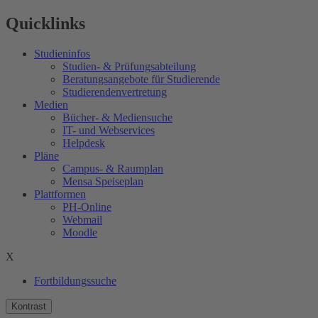
Quicklinks
Studieninfos
Studien- & Prüfungsabteilung
Beratungsangebote für Studierende
Studierendenvertretung
Medien
Bücher- & Mediensuche
IT- und Webservices
Helpdesk
Pläne
Campus- & Raumplan
Mensa Speiseplan
Plattformen
PH-Online
Webmail
Moodle
X
Fortbildungssuche
Kontrast