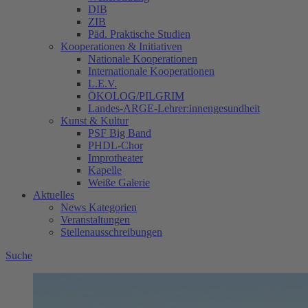
DIB
ZIB
Päd. Praktische Studien
Kooperationen & Initiativen
Nationale Kooperationen
Internationale Kooperationen
L.E.V.
ÖKOLOG/PILGRIM
Landes-ARGE-Lehrer:innengesundheit
Kunst & Kultur
PSF Big Band
PHDL-Chor
Improtheater
Kapelle
Weiße Galerie
Aktuelles
News Kategorien
Veranstaltungen
Stellenausschreibungen
Suche