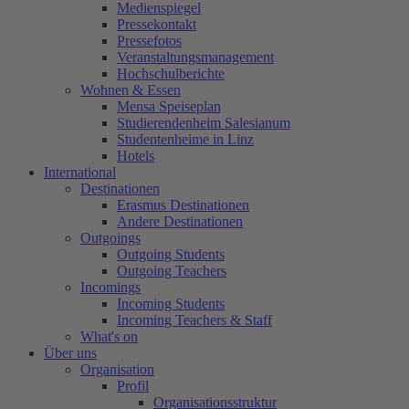
Medienspiegel
Pressekontakt
Pressefotos
Veranstaltungsmanagement
Hochschulberichte
Wohnen & Essen
Mensa Speiseplan
Studierendenheim Salesianum
Studentenheime in Linz
Hotels
International
Destinationen
Erasmus Destinationen
Andere Destinationen
Outgoings
Outgoing Students
Outgoing Teachers
Incomings
Incoming Students
Incoming Teachers & Staff
What's on
Über uns
Organisation
Profil
Organisationsstruktur