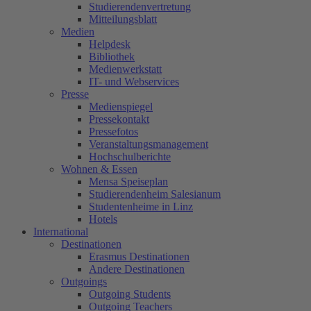
Studierendenvertretung
Mitteilungsblatt
Medien
Helpdesk
Bibliothek
Medienwerkstatt
IT- und Webservices
Presse
Medienspiegel
Pressekontakt
Pressefotos
Veranstaltungsmanagement
Hochschulberichte
Wohnen & Essen
Mensa Speiseplan
Studierendenheim Salesianum
Studentenheime in Linz
Hotels
International
Destinationen
Erasmus Destinationen
Andere Destinationen
Outgoings
Outgoing Students
Outgoing Teachers