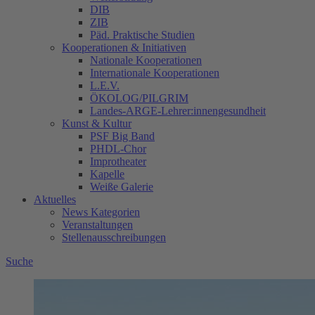
DIB
ZIB
Päd. Praktische Studien
Kooperationen & Initiativen
Nationale Kooperationen
Internationale Kooperationen
L.E.V.
ÖKOLOG/PILGRIM
Landes-ARGE-Lehrer:innengesundheit
Kunst & Kultur
PSF Big Band
PHDL-Chor
Improtheater
Kapelle
Weiße Galerie
Aktuelles
News Kategorien
Veranstaltungen
Stellenausschreibungen
Suche