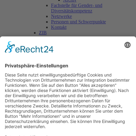
Fachstelle für Gender- und
Diversitätskompetenz
Netzwerke
Personen und Schwerpunkte
Kontakt
ZIB
Päd. Praktische Studien
Päd. Prakt. Studien
Personen
Kontakt
Kooperationen & Initiativen
Nationale Kooperationen
Internationale Kooperationen
L.E.V.
Nachlese
Soziales Engagement
Materialien und Links
Personen
Kontakt
ÖKOLOG/PILGRIM
Aktuelles
Materialien & Links
Personen
Kontakt