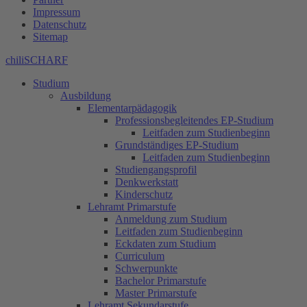
Impressum
Datenschutz
Sitemap
chiliSCHARF
Studium
Ausbildung
Elementarpädagogik
Professionsbegleitendes EP-Studium
Leitfaden zum Studienbeginn
Grundständiges EP-Studium
Leitfaden zum Studienbeginn
Studiengangsprofil
Denkwerkstatt
Kinderschutz
Lehramt Primarstufe
Anmeldung zum Studium
Leitfaden zum Studienbeginn
Eckdaten zum Studium
Curriculum
Schwerpunkte
Bachelor Primarstufe
Master Primarstufe
Lehramt Sekundarstufe