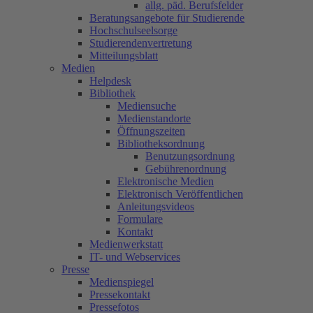
allg. päd. Berufsfelder
Beratungsangebote für Studierende
Hochschulseelsorge
Studierendenvertretung
Mitteilungsblatt
Medien
Helpdesk
Bibliothek
Mediensuche
Medienstandorte
Öffnungszeiten
Bibliotheksordnung
Benutzungsordnung
Gebührenordnung
Elektronische Medien
Elektronisch Veröffentlichen
Anleitungsvideos
Formulare
Kontakt
Medienwerkstatt
IT- und Webservices
Presse
Medienspiegel
Pressekontakt
Pressefotos