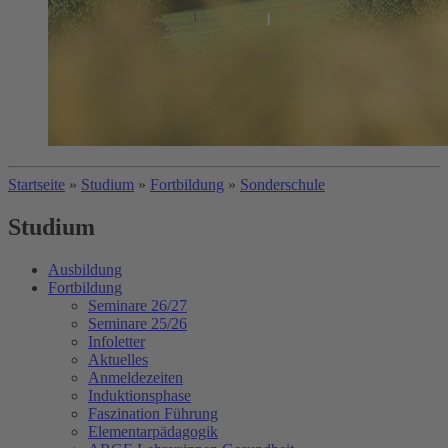
Startseite
»
Studium
»
Fortbildung
»
Sonderschule
Studium
Ausbildung
Fortbildung
Seminare 26/27
Seminare 25/26
Infoletter
Aktuelles
Anmeldezeiten
Induktionsphase
Faszination Führung
Elementarpädagogik