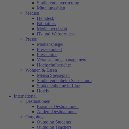
Studierendenvertretung
Mitteilungsblatt
Medien
Helpdesk
Bibliothek
Medienwerkstatt
IT- und Webservices
Presse
Medienspiegel
Pressekontakt
Pressefotos
Veranstaltungsmanagement
Hochschulberichte
Wohnen & Essen
Mensa Speiseplan
Studierendenheim Salesianum
Studentenheime in Linz
Hotels
International
Destinationen
Erasmus Destinationen
Andere Destinationen
Outgoings
Outgoing Students
Outgoing Teachers