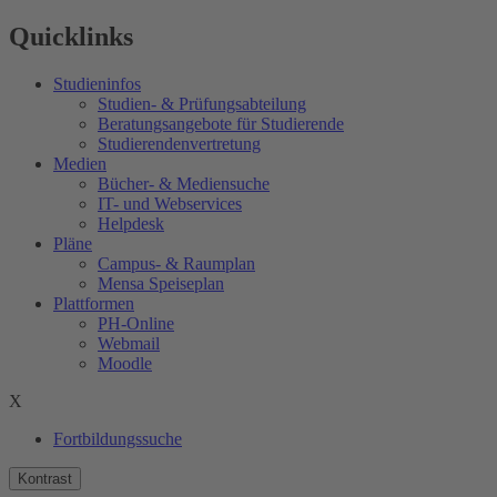
Quicklinks
Studieninfos
Studien- & Prüfungsabteilung
Beratungsangebote für Studierende
Studierendenvertretung
Medien
Bücher- & Mediensuche
IT- und Webservices
Helpdesk
Pläne
Campus- & Raumplan
Mensa Speiseplan
Plattformen
PH-Online
Webmail
Moodle
X
Fortbildungssuche
Kontrast