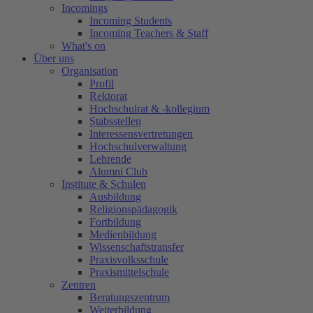
Incomings
Incoming Students
Incoming Teachers & Staff
What's on
Über uns
Organisation
Profil
Rektorat
Hochschulrat & -kollegium
Stabsstellen
Interessensvertretungen
Hochschulverwaltung
Lehrende
Alumni Club
Institute & Schulen
Ausbildung
Religionspädagogik
Fortbildung
Medienbildung
Wissenschaftstransfer
Praxisvolksschule
Praxismittelschule
Zentren
Beratungszentrum
Weiterbildung