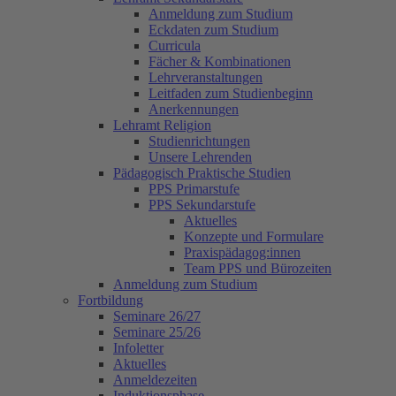
Anmeldung zum Studium
Eckdaten zum Studium
Curricula
Fächer & Kombinationen
Lehrveranstaltungen
Leitfaden zum Studienbeginn
Anerkennungen
Lehramt Religion
Studienrichtungen
Unsere Lehrenden
Pädagogisch Praktische Studien
PPS Primarstufe
PPS Sekundarstufe
Aktuelles
Konzepte und Formulare
Praxispädagog:innen
Team PPS und Bürozeiten
Anmeldung zum Studium
Fortbildung
Seminare 26/27
Seminare 25/26
Infoletter
Aktuelles
Anmeldezeiten
Induktionsphase