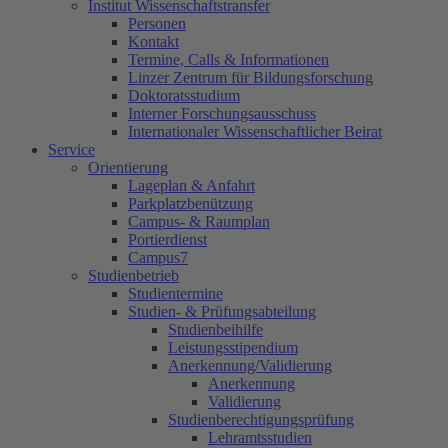
Institut Wissenschaftstransfer
Personen
Kontakt
Termine, Calls & Informationen
Linzer Zentrum für Bildungsforschung
Doktoratsstudium
Interner Forschungsausschuss
Internationaler Wissenschaftlicher Beirat
Service
Orientierung
Lageplan & Anfahrt
Parkplatzbenützung
Campus- & Raumplan
Portierdienst
Campus7
Studienbetrieb
Studientermine
Studien- & Prüfungsabteilung
Studienbeihilfe
Leistungsstipendium
Anerkennung/Validierung
Anerkennung
Validierung
Studienberechtigungsprüfung
Lehramtsstudien