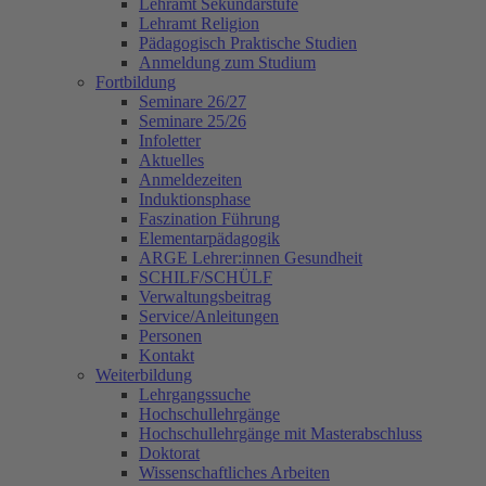
Lehramt Sekundarstufe
Lehramt Religion
Pädagogisch Praktische Studien
Anmeldung zum Studium
Fortbildung
Seminare 26/27
Seminare 25/26
Infoletter
Aktuelles
Anmeldezeiten
Induktionsphase
Faszination Führung
Elementarpädagogik
ARGE Lehrer:innen Gesundheit
SCHILF/SCHÜLF
Verwaltungsbeitrag
Service/Anleitungen
Personen
Kontakt
Weiterbildung
Lehrgangssuche
Hochschullehrgänge
Hochschullehrgänge mit Masterabschluss
Doktorat
Wissenschaftliches Arbeiten