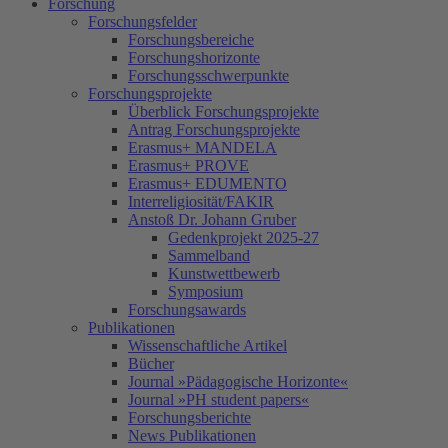
Forschung
Forschungsfelder
Forschungsbereiche
Forschungshorizonte
Forschungsschwerpunkte
Forschungsprojekte
Überblick Forschungsprojekte
Antrag Forschungsprojekte
Erasmus+ MANDELA
Erasmus+ PROVE
Erasmus+ EDUMENTO
Interreligiosität/FAKIR
Anstoß Dr. Johann Gruber
Gedenkprojekt 2025-27
Sammelband
Kunstwettbewerb
Symposium
Forschungsawards
Publikationen
Wissenschaftliche Artikel
Bücher
Journal »Pädagogische Horizonte«
Journal »PH student papers«
Forschungsberichte
News Publikationen