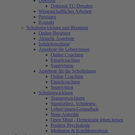
Doktorat
Doktorat TU Dresden
Wissenschaftliches Arbeiten
Personen
Kontakt
Schulentwicklung und Beratung
Online-Beratung
Aktuelle Angebote
Induktionsphase
Angebote für Lehrer:innen
Online Coaching
Einzelcoaching
Supervision
Angebote für die Schulleitung
Online Coaching
Einzelcoaching
Supervision
Schulentwicklung
Teamentwicklung
Standortbez. Schulentw.
Lehrer:innen-Gesundheit
Neue Autorität
Open Mind - Demokratie leben lernen
Positive Psychologie
Mediation & Konfliktmoderat.