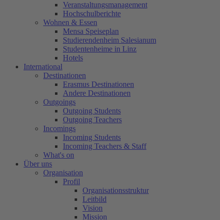
Veranstaltungsmanagement
Hochschulberichte
Wohnen & Essen
Mensa Speiseplan
Studierendenheim Salesianum
Studentenheime in Linz
Hotels
International
Destinationen
Erasmus Destinationen
Andere Destinationen
Outgoings
Outgoing Students
Outgoing Teachers
Incomings
Incoming Students
Incoming Teachers & Staff
What's on
Über uns
Organisation
Profil
Organisationsstruktur
Leitbild
Vision
Mission