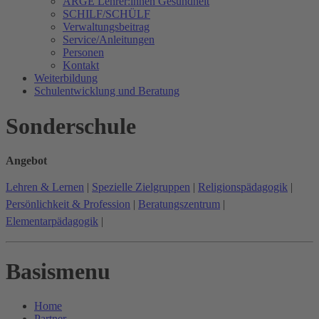
ARGE Lehrer:innen Gesundheit
SCHILF/SCHÜLF
Verwaltungsbeitrag
Service/Anleitungen
Personen
Kontakt
Weiterbildung
Schulentwicklung und Beratung
Sonderschule
Angebot
Lehren & Lernen
|
Spezielle Zielgruppen
|
Religionspädagogik
|
Persönlichkeit & Profession
|
Beratungszentrum
|
Elementarpädagogik
|
Basismenu
Home
Partner