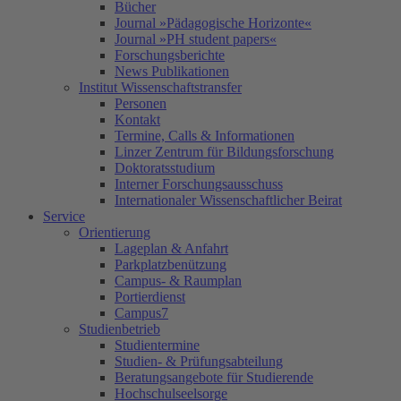
Bücher
Journal »Pädagogische Horizonte«
Journal »PH student papers«
Forschungsberichte
News Publikationen
Institut Wissenschaftstransfer
Personen
Kontakt
Termine, Calls & Informationen
Linzer Zentrum für Bildungsforschung
Doktoratsstudium
Interner Forschungsausschuss
Internationaler Wissenschaftlicher Beirat
Service
Orientierung
Lageplan & Anfahrt
Parkplatzbenützung
Campus- & Raumplan
Portierdienst
Campus7
Studienbetrieb
Studientermine
Studien- & Prüfungsabteilung
Beratungsangebote für Studierende
Hochschulseelsorge