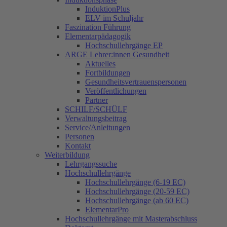
InduktionPlus
ELV im Schuljahr
Faszination Führung
Elementarpädagogik
Hochschullehrgänge EP
ARGE Lehrer:innen Gesundheit
Aktuelles
Fortbildungen
Gesundheitsvertrauenspersonen
Veröffentlichungen
Partner
SCHILF/SCHÜLF
Verwaltungsbeitrag
Service/Anleitungen
Personen
Kontakt
Weiterbildung
Lehrgangssuche
Hochschullehrgänge
Hochschullehrgänge (6-19 EC)
Hochschullehrgänge (20-59 EC)
Hochschullehrgänge (ab 60 EC)
ElementarPro
Hochschullehrgänge mit Masterabschluss