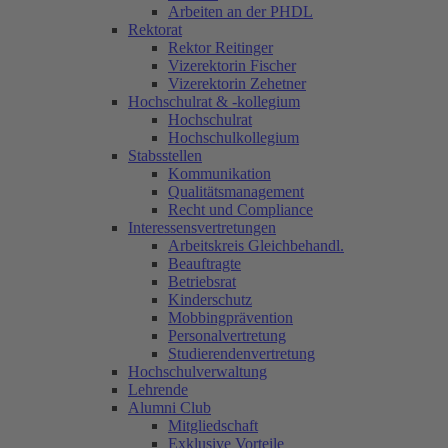
Arbeiten an der PHDL
Rektorat
Rektor Reitinger
Vizerektorin Fischer
Vizerektorin Zehetner
Hochschulrat & -kollegium
Hochschulrat
Hochschulkollegium
Stabsstellen
Kommunikation
Qualitätsmanagement
Recht und Compliance
Interessensvertretungen
Arbeitskreis Gleichbehandl.
Beauftragte
Betriebsrat
Kinderschutz
Mobbingprävention
Personalvertretung
Studierendenvertretung
Hochschulverwaltung
Lehrende
Alumni Club
Mitgliedschaft
Exklusive Vorteile