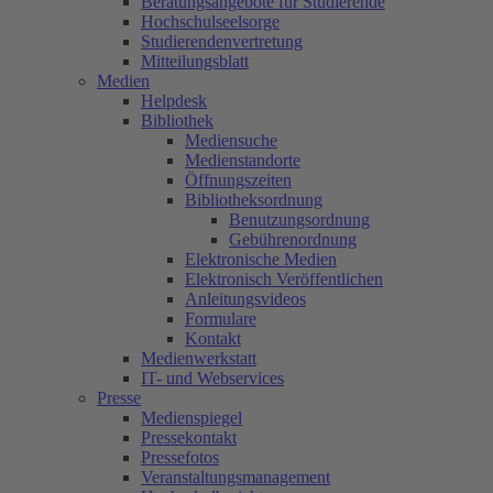
Beratungsangebote für Studierende
Hochschulseelsorge
Studierendenvertretung
Mitteilungsblatt
Medien
Helpdesk
Bibliothek
Mediensuche
Medienstandorte
Öffnungszeiten
Bibliotheksordnung
Benutzungsordnung
Gebührenordnung
Elektronische Medien
Elektronisch Veröffentlichen
Anleitungsvideos
Formulare
Kontakt
Medienwerkstatt
IT- und Webservices
Presse
Medienspiegel
Pressekontakt
Pressefotos
Veranstaltungsmanagement