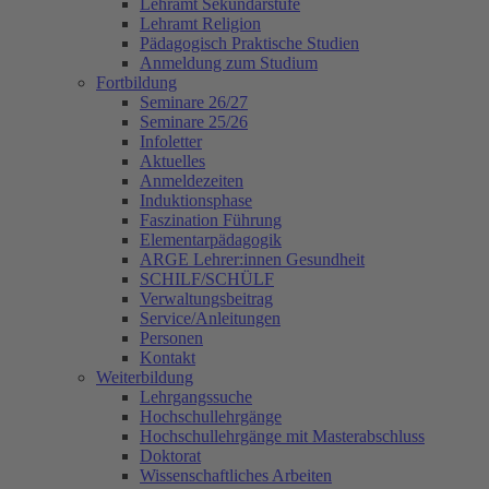
Lehramt Sekundarstufe
Lehramt Religion
Pädagogisch Praktische Studien
Anmeldung zum Studium
Fortbildung
Seminare 26/27
Seminare 25/26
Infoletter
Aktuelles
Anmeldezeiten
Induktionsphase
Faszination Führung
Elementarpädagogik
ARGE Lehrer:innen Gesundheit
SCHILF/SCHÜLF
Verwaltungsbeitrag
Service/Anleitungen
Personen
Kontakt
Weiterbildung
Lehrgangssuche
Hochschullehrgänge
Hochschullehrgänge mit Masterabschluss
Doktorat
Wissenschaftliches Arbeiten