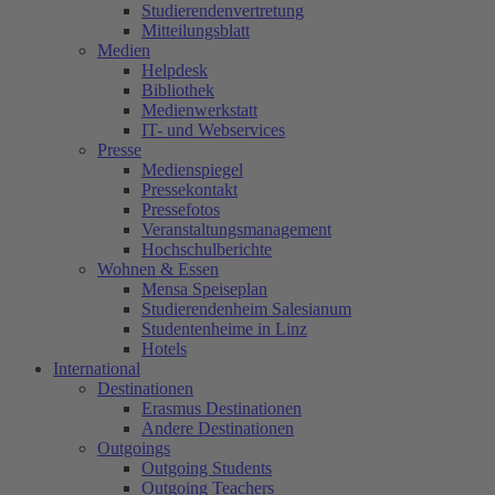
Studierendenvertretung
Mitteilungsblatt
Medien
Helpdesk
Bibliothek
Medienwerkstatt
IT- und Webservices
Presse
Medienspiegel
Pressekontakt
Pressefotos
Veranstaltungsmanagement
Hochschulberichte
Wohnen & Essen
Mensa Speiseplan
Studierendenheim Salesianum
Studentenheime in Linz
Hotels
International
Destinationen
Erasmus Destinationen
Andere Destinationen
Outgoings
Outgoing Students
Outgoing Teachers