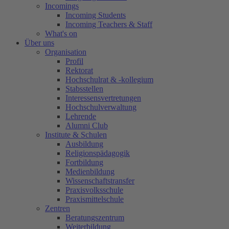
Incomings
Incoming Students
Incoming Teachers & Staff
What's on
Über uns
Organisation
Profil
Rektorat
Hochschulrat & -kollegium
Stabsstellen
Interessensvertretungen
Hochschulverwaltung
Lehrende
Alumni Club
Institute & Schulen
Ausbildung
Religionspädagogik
Fortbildung
Medienbildung
Wissenschaftstransfer
Praxisvolksschule
Praxismittelschule
Zentren
Beratungszentrum
Weiterbildung