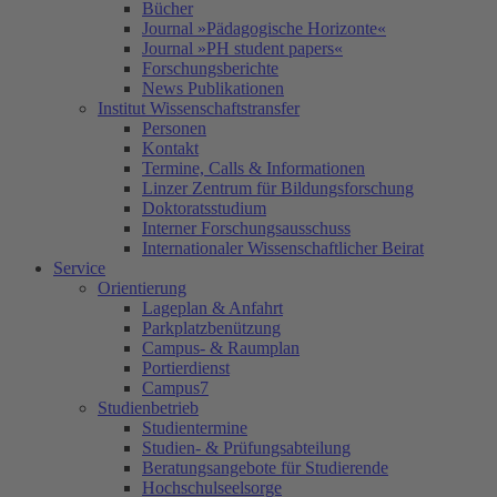
Bücher
Journal »Pädagogische Horizonte«
Journal »PH student papers«
Forschungsberichte
News Publikationen
Institut Wissenschaftstransfer
Personen
Kontakt
Termine, Calls & Informationen
Linzer Zentrum für Bildungsforschung
Doktoratsstudium
Interner Forschungsausschuss
Internationaler Wissenschaftlicher Beirat
Service
Orientierung
Lageplan & Anfahrt
Parkplatzbenützung
Campus- & Raumplan
Portierdienst
Campus7
Studienbetrieb
Studientermine
Studien- & Prüfungsabteilung
Beratungsangebote für Studierende
Hochschulseelsorge