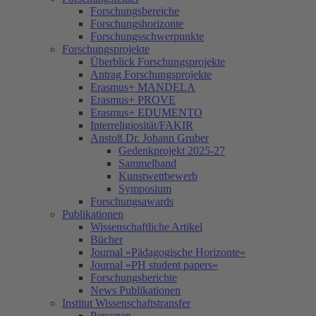
Forschungsbereiche
Forschungshorizonte
Forschungsschwerpunkte
Forschungsprojekte
Überblick Forschungsprojekte
Antrag Forschungsprojekte
Erasmus+ MANDELA
Erasmus+ PROVE
Erasmus+ EDUMENTO
Interreligiosität/FAKIR
Anstoß Dr. Johann Gruber
Gedenkprojekt 2025-27
Sammelband
Kunstwettbewerb
Symposium
Forschungsawards
Publikationen
Wissenschaftliche Artikel
Bücher
Journal »Pädagogische Horizonte«
Journal »PH student papers«
Forschungsberichte
News Publikationen
Institut Wissenschaftstransfer
Personen