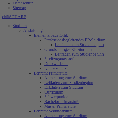
Datenschutz
Sitemap
chiliSCHARF
Studium
Ausbildung
Elementarpädagogik
Professionsbegleitendes EP-Studium
Leitfaden zum Studienbeginn
Grundständiges EP-Studium
Leitfaden zum Studienbeginn
Studiengangsprofil
Denkwerkstatt
Kinderschutz
Lehramt Primarstufe
Anmeldung zum Studium
Leitfaden zum Studienbeginn
Eckdaten zum Studium
Curriculum
Schwerpunkte
Bachelor Primarstufe
Master Primarstufe
Lehramt Sekundarstufe
Anmeldung zum Studium