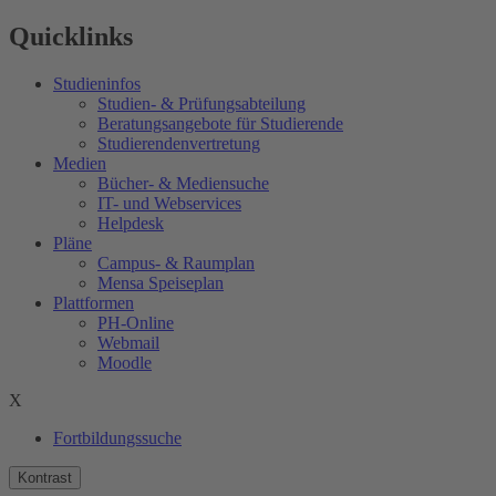
Quicklinks
Studieninfos
Studien- & Prüfungsabteilung
Beratungsangebote für Studierende
Studierendenvertretung
Medien
Bücher- & Mediensuche
IT- und Webservices
Helpdesk
Pläne
Campus- & Raumplan
Mensa Speiseplan
Plattformen
PH-Online
Webmail
Moodle
X
Fortbildungssuche
Kontrast