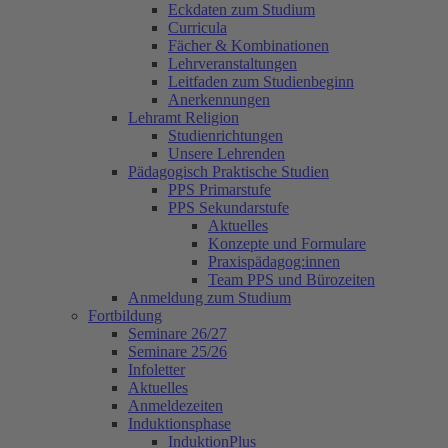
Eckdaten zum Studium
Curricula
Fächer & Kombinationen
Lehrveranstaltungen
Leitfaden zum Studienbeginn
Anerkennungen
Lehramt Religion
Studienrichtungen
Unsere Lehrenden
Pädagogisch Praktische Studien
PPS Primarstufe
PPS Sekundarstufe
Aktuelles
Konzepte und Formulare
Praxispädagog:innen
Team PPS und Bürozeiten
Anmeldung zum Studium
Fortbildung
Seminare 26/27
Seminare 25/26
Infoletter
Aktuelles
Anmeldezeiten
Induktionsphase
InduktionPlus