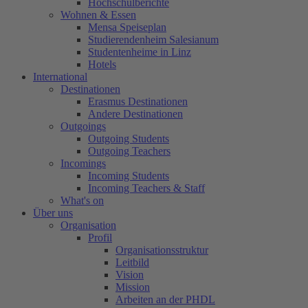
Hochschulberichte
Wohnen & Essen
Mensa Speiseplan
Studierendenheim Salesianum
Studentenheime in Linz
Hotels
International
Destinationen
Erasmus Destinationen
Andere Destinationen
Outgoings
Outgoing Students
Outgoing Teachers
Incomings
Incoming Students
Incoming Teachers & Staff
What's on
Über uns
Organisation
Profil
Organisationsstruktur
Leitbild
Vision
Mission
Arbeiten an der PHDL