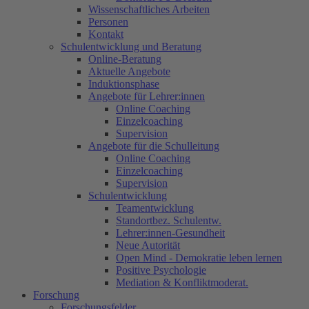
Wissenschaftliches Arbeiten
Personen
Kontakt
Schulentwicklung und Beratung
Online-Beratung
Aktuelle Angebote
Induktionsphase
Angebote für Lehrer:innen
Online Coaching
Einzelcoaching
Supervision
Angebote für die Schulleitung
Online Coaching
Einzelcoaching
Supervision
Schulentwicklung
Teamentwicklung
Standortbez. Schulentw.
Lehrer:innen-Gesundheit
Neue Autorität
Open Mind - Demokratie leben lernen
Positive Psychologie
Mediation & Konfliktmoderat.
Forschung
Forschungsfelder