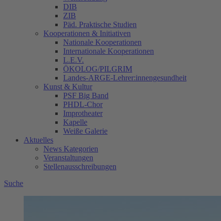
DIB
ZIB
Päd. Praktische Studien
Kooperationen & Initiativen
Nationale Kooperationen
Internationale Kooperationen
L.E.V.
ÖKOLOG/PILGRIM
Landes-ARGE-Lehrer:innengesundheit
Kunst & Kultur
PSF Big Band
PHDL-Chor
Improtheater
Kapelle
Weiße Galerie
Aktuelles
News Kategorien
Veranstaltungen
Stellenausschreibungen
Suche