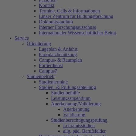
Kontakt
Termine, Calls & Informationen
Linzer Zentrum für Bildungsforschung
Doktoratsstudium
Interner Forschungsausschuss
Internationaler Wissenschaftlicher Beirat
Service
Orientierung
Lageplan & Anfahrt
Parkplatzbenützung
Campus- & Raumplan
Portierdienst
Campus7
Studienbetrieb
Studientermine
Studien- & Prüfungsabteilung
Studienbeihilfe
Leistungsstipendium
Anerkennung/Validierung
Anerkennung
Validierung
Studienberechtigungsprüfung
Lehramtsstudien
allg. päd. Berufsfelder