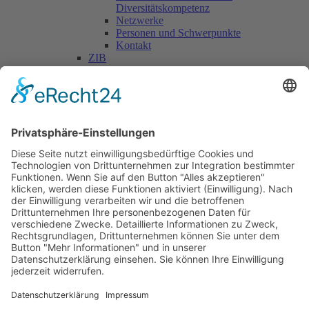
Diversitätskompetenz
Netzwerke
Personen und Schwerpunkte
Kontakt
ZIB
Päd. Praktische Studien
Päd. Prakt. Studien
Personen
Kontakt
Kooperationen & Initiativen
Nationale Kooperationen
Internationale Kooperationen
L.E.V.
Nachlese
Soziales Engagement
Materialien und Links
Personen
Kontakt
ÖKOLOG/PILGRIM
Aktuelles
Materialien & Links
Personen
Kontakt
Landes-ARGE-Lehrer:innengesundheit
Kunst & Kultur