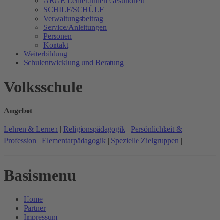
ARGE Lehrer:innen Gesundheit
SCHILF/SCHÜLF
Verwaltungsbeitrag
Service/Anleitungen
Personen
Kontakt
Weiterbildung
Schulentwicklung und Beratung
Volksschule
Angebot
Lehren & Lernen
|
Religionspädagogik
|
Persönlichkeit &
Profession
|
Elementarpädagogik
|
Spezielle Zielgruppen
|
Basismenu
Home
Partner
Impressum