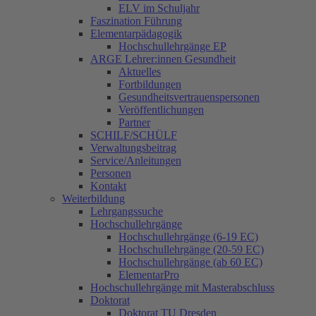
ELV im Schuljahr
Faszination Führung
Elementarpädagogik
Hochschullehrgänge EP
ARGE Lehrer:innen Gesundheit
Aktuelles
Fortbildungen
Gesundheitsvertrauenspersonen
Veröffentlichungen
Partner
SCHILF/SCHÜLF
Verwaltungsbeitrag
Service/Anleitungen
Personen
Kontakt
Weiterbildung
Lehrgangssuche
Hochschullehrgänge
Hochschullehrgänge (6-19 EC)
Hochschullehrgänge (20-59 EC)
Hochschullehrgänge (ab 60 EC)
ElementarPro
Hochschullehrgänge mit Masterabschluss
Doktorat
Doktorat TU Dresden