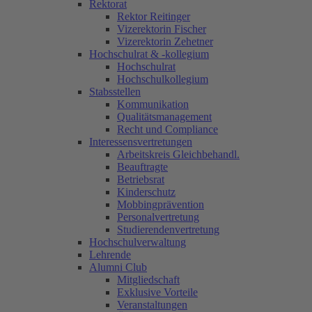
Rektorat
Rektor Reitinger
Vizerektorin Fischer
Vizerektorin Zehetner
Hochschulrat & -kollegium
Hochschulrat
Hochschulkollegium
Stabsstellen
Kommunikation
Qualitätsmanagement
Recht und Compliance
Interessensvertretungen
Arbeitskreis Gleichbehandl.
Beauftragte
Betriebsrat
Kinderschutz
Mobbingprävention
Personalvertretung
Studierendenvertretung
Hochschulverwaltung
Lehrende
Alumni Club
Mitgliedschaft
Exklusive Vorteile
Veranstaltungen