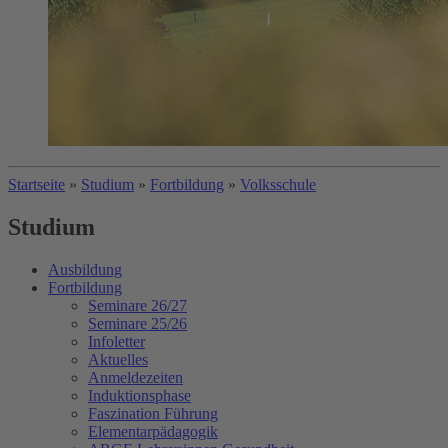
Startseite
»
Studium
»
Fortbildung
»
Volksschule
Studium
Ausbildung
Fortbildung
Seminare 26/27
Seminare 25/26
Infoletter
Aktuelles
Anmeldezeiten
Induktionsphase
Faszination Führung
Elementarpädagogik