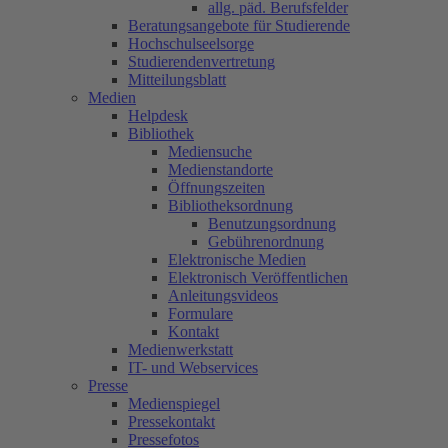
allg. päd. Berufsfelder
Beratungsangebote für Studierende
Hochschulseelsorge
Studierendenvertretung
Mitteilungsblatt
Medien
Helpdesk
Bibliothek
Mediensuche
Medienstandorte
Öffnungszeiten
Bibliotheksordnung
Benutzungsordnung
Gebührenordnung
Elektronische Medien
Elektronisch Veröffentlichen
Anleitungsvideos
Formulare
Kontakt
Medienwerkstatt
IT- und Webservices
Presse
Medienspiegel
Pressekontakt
Pressefotos