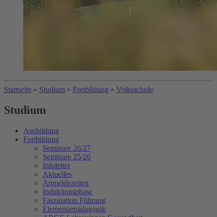
Startseite
»
Studium
»
Fortbildung
»
Volksschule
Studium
Ausbildung
Fortbildung
Seminare 26/27
Seminare 25/26
Infoletter
Aktuelles
Anmeldezeiten
Induktionsphase
Faszination Führung
Elementarpädagogik