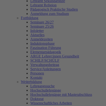
Lehramt Sekundarstufe
Lehramt Religion
Pädagogisch Praktische Studien
Anmeldung zum Studium
Fortbildung
Seminare 26/27
Seminare 25/26
Infoletter
Aktuelles
Anmeldezeiten
Induktionsphase
Faszination Führung
Elementarpädagogik
ARGE Lehrer:innen Gesundheit
SCHILF/SCHÜLF
Verwaltungsbeitrag
Service/Anleitungen
Personen
Kontakt
Weiterbildung
Lehrgangssuche
Hochschullehrgänge
Hochschullehrgänge mit Masterabschluss
Doktorat
Wissenschaftliches Arbeiten