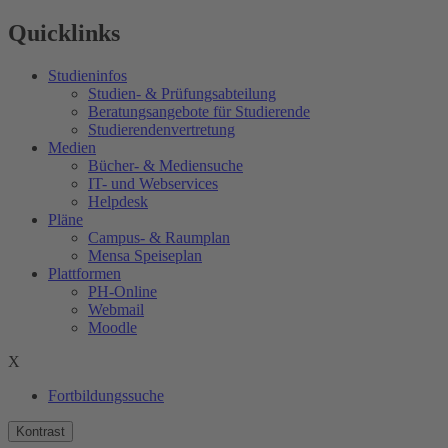
Quicklinks
Studieninfos
Studien- & Prüfungsabteilung
Beratungsangebote für Studierende
Studierendenvertretung
Medien
Bücher- & Mediensuche
IT- und Webservices
Helpdesk
Pläne
Campus- & Raumplan
Mensa Speiseplan
Plattformen
PH-Online
Webmail
Moodle
X
Fortbildungssuche
Kontrast