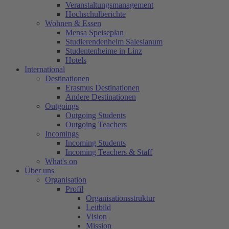
Veranstaltungsmanagement
Hochschulberichte
Wohnen & Essen
Mensa Speiseplan
Studierendenheim Salesianum
Studentenheime in Linz
Hotels
International
Destinationen
Erasmus Destinationen
Andere Destinationen
Outgoings
Outgoing Students
Outgoing Teachers
Incomings
Incoming Students
Incoming Teachers & Staff
What's on
Über uns
Organisation
Profil
Organisationsstruktur
Leitbild
Vision
Mission