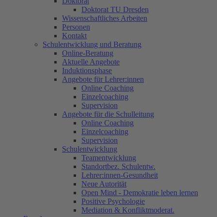
Doktorat
Doktorat TU Dresden
Wissenschaftliches Arbeiten
Personen
Kontakt
Schulentwicklung und Beratung
Online-Beratung
Aktuelle Angebote
Induktionsphase
Angebote für Lehrer:innen
Online Coaching
Einzelcoaching
Supervision
Angebote für die Schulleitung
Online Coaching
Einzelcoaching
Supervision
Schulentwicklung
Teamentwicklung
Standortbez. Schulentw.
Lehrer:innen-Gesundheit
Neue Autorität
Open Mind - Demokratie leben lernen
Positive Psychologie
Mediation & Konfliktmoderat.