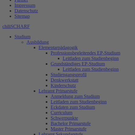
Impressum
Datenschutz
Sitemap
chiliSCHARF
Studium
Ausbildung
Elementarpädagogik
Professionsbegleitendes EP-Studium
Leitfaden zum Studienbeginn
Grundständiges EP-Studium
Leitfaden zum Studienbeginn
Studiengangsprofil
Denkwerkstatt
Kinderschutz
Lehramt Primarstufe
Anmeldung zum Studium
Leitfaden zum Studienbeginn
Eckdaten zum Studium
Curriculum
Schwerpunkte
Bachelor Primarstufe
Master Primarstufe
Lehramt Sekundarstufe