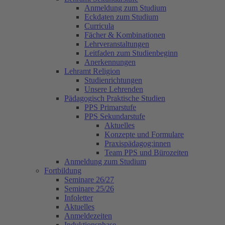
Anmeldung zum Studium
Eckdaten zum Studium
Curricula
Fächer & Kombinationen
Lehrveranstaltungen
Leitfaden zum Studienbeginn
Anerkennungen
Lehramt Religion
Studienrichtungen
Unsere Lehrenden
Pädagogisch Praktische Studien
PPS Primarstufe
PPS Sekundarstufe
Aktuelles
Konzepte und Formulare
Praxispädagog:innen
Team PPS und Bürozeiten
Anmeldung zum Studium
Fortbildung
Seminare 26/27
Seminare 25/26
Infoletter
Aktuelles
Anmeldezeiten
Induktionsphase