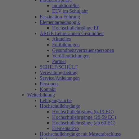
InduktionPlus
ELV im Schuljahr
Faszination Führung
Elementarpädagogik
Hochschullehrgänge EP
ARGE Lehrer:innen Gesundheit
Aktuelles
Fortbildungen
Gesundheitsvertrauenspersonen
Veröffentlichungen
Partner
SCHILF/SCHÜLF
Verwaltungsbeitrag
Service/Anleitungen
Personen
Kontakt
Weiterbildung
Lehrgangssuche
Hochschullehrgänge
Hochschullehrgänge (6-19 EC)
Hochschullehrgänge (20-59 EC)
Hochschullehrgänge (ab 60 EC)
ElementarPro
Hochschullehrgänge mit Masterabschluss