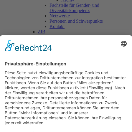
Fachstelle für Gender- und
Diversitätskompetenz
Netzwerke
Personen und Schwerpunkte
Kontakt
ZIB
Päd. Praktische Studien
Päd. Prakt. Studien
Personen
Kontakt
Kooperationen & Initiativen
Nationale Kooperationen
Internationale Kooperationen
L.E.V.
Nachlese
Soziales Engagement
Materialien und Links
Personen
Kontakt
ÖKOLOG/PILGRIM
Aktuelles
Materialien & Links
Personen
Kontakt