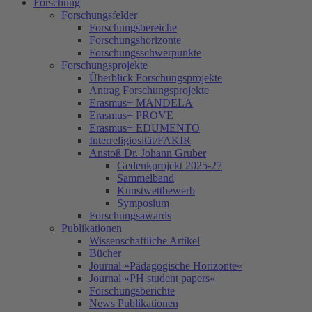
Forschung
Forschungsfelder
Forschungsbereiche
Forschungshorizonte
Forschungsschwerpunkte
Forschungsprojekte
Überblick Forschungsprojekte
Antrag Forschungsprojekte
Erasmus+ MANDELA
Erasmus+ PROVE
Erasmus+ EDUMENTO
Interreligiosität/FAKIR
Anstoß Dr. Johann Gruber
Gedenkprojekt 2025-27
Sammelband
Kunstwettbewerb
Symposium
Forschungsawards
Publikationen
Wissenschaftliche Artikel
Bücher
Journal »Pädagogische Horizonte«
Journal »PH student papers«
Forschungsberichte
News Publikationen