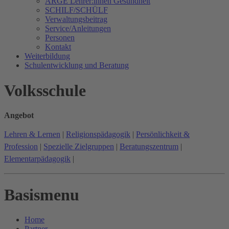
ARGE Lehrer:innen Gesundheit
SCHILF/SCHÜLF
Verwaltungsbeitrag
Service/Anleitungen
Personen
Kontakt
Weiterbildung
Schulentwicklung und Beratung
Volksschule
Angebot
Lehren & Lernen
|
Religionspädagogik
|
Persönlichkeit &
Profession
|
Spezielle Zielgruppen
|
Beratungszentrum
|
Elementarpädagogik
|
Basismenu
Home
Partner