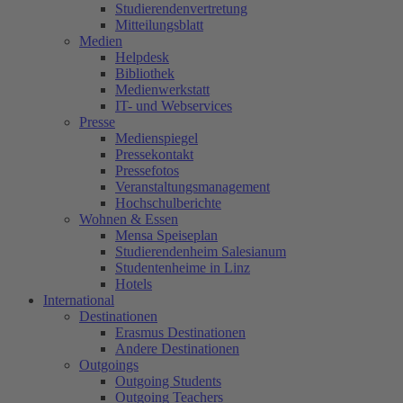
Studierendenvertretung
Mitteilungsblatt
Medien
Helpdesk
Bibliothek
Medienwerkstatt
IT- und Webservices
Presse
Medienspiegel
Pressekontakt
Pressefotos
Veranstaltungsmanagement
Hochschulberichte
Wohnen & Essen
Mensa Speiseplan
Studierendenheim Salesianum
Studentenheime in Linz
Hotels
International
Destinationen
Erasmus Destinationen
Andere Destinationen
Outgoings
Outgoing Students
Outgoing Teachers