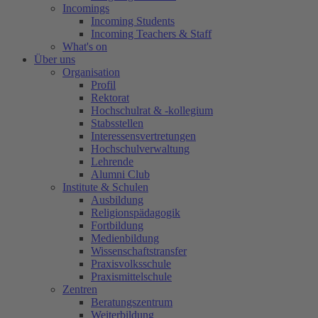
Incomings
Incoming Students
Incoming Teachers & Staff
What's on
Über uns
Organisation
Profil
Rektorat
Hochschulrat & -kollegium
Stabsstellen
Interessensvertretungen
Hochschulverwaltung
Lehrende
Alumni Club
Institute & Schulen
Ausbildung
Religionspädagogik
Fortbildung
Medienbildung
Wissenschaftstransfer
Praxisvolksschule
Praxismittelschule
Zentren
Beratungszentrum
Weiterbildung