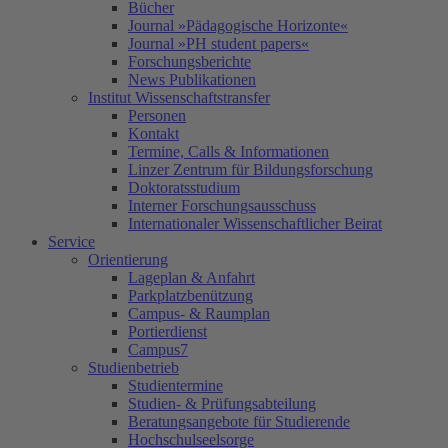
Bücher
Journal »Pädagogische Horizonte«
Journal »PH student papers«
Forschungsberichte
News Publikationen
Institut Wissenschaftstransfer
Personen
Kontakt
Termine, Calls & Informationen
Linzer Zentrum für Bildungsforschung
Doktoratsstudium
Interner Forschungsausschuss
Internationaler Wissenschaftlicher Beirat
Service
Orientierung
Lageplan & Anfahrt
Parkplatzbenützung
Campus- & Raumplan
Portierdienst
Campus7
Studienbetrieb
Studientermine
Studien- & Prüfungsabteilung
Beratungsangebote für Studierende
Hochschulseelsorge