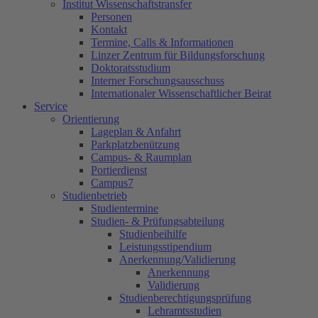
Institut Wissenschaftstransfer
Personen
Kontakt
Termine, Calls & Informationen
Linzer Zentrum für Bildungsforschung
Doktoratsstudium
Interner Forschungsausschuss
Internationaler Wissenschaftlicher Beirat
Service
Orientierung
Lageplan & Anfahrt
Parkplatzbenützung
Campus- & Raumplan
Portierdienst
Campus7
Studienbetrieb
Studientermine
Studien- & Prüfungsabteilung
Studienbeihilfe
Leistungsstipendium
Anerkennung/Validierung
Anerkennung
Validierung
Studienberechtigungsprüfung
Lehramtsstudien