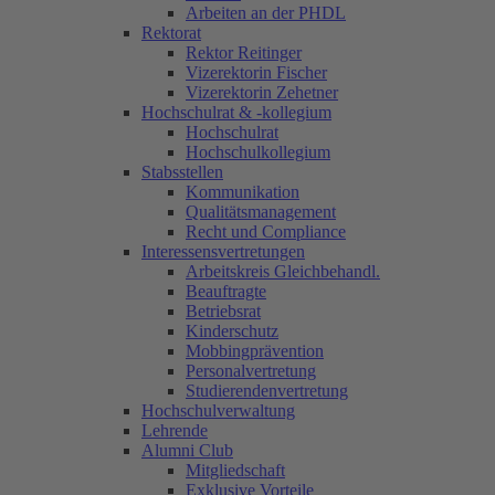
Arbeiten an der PHDL
Rektorat
Rektor Reitinger
Vizerektorin Fischer
Vizerektorin Zehetner
Hochschulrat & -kollegium
Hochschulrat
Hochschulkollegium
Stabsstellen
Kommunikation
Qualitätsmanagement
Recht und Compliance
Interessensvertretungen
Arbeitskreis Gleichbehandl.
Beauftragte
Betriebsrat
Kinderschutz
Mobbingprävention
Personalvertretung
Studierendenvertretung
Hochschulverwaltung
Lehrende
Alumni Club
Mitgliedschaft
Exklusive Vorteile