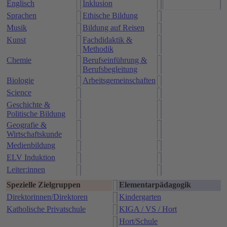
Englisch
Inklusion
Sprachen
Ethische Bildung
Musik
Bildung auf Reisen
Kunst
Fachdidaktik &
Methodik
Chemie
Berufseinführung &
Berufsbegleitung
Biologie
Arbeitsgemeinschaften
Science
Geschichte &
Politische Bildung
Geografie &
Wirtschaftskunde
Medienbildung
ELV Induktion
Leiter:innen
Spezielle Zielgruppen
Elementarpädagogik
Direktorinnen/Direktoren
Kindergarten
Katholische Privatschule
KIGA / VS / Hort
Hort/Schule