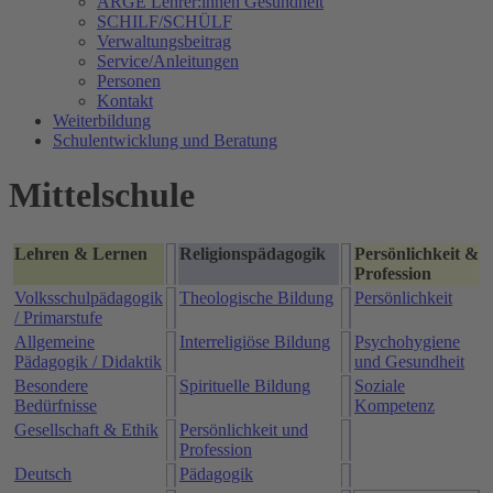
ARGE Lehrer:innen Gesundheit
SCHILF/SCHÜLF
Verwaltungsbeitrag
Service/Anleitungen
Personen
Kontakt
Weiterbildung
Schulentwicklung und Beratung
Mittelschule
Lehren & Lernen
Religionspädagogik
Persönlichkeit &
Profession
Volksschulpädagogik
Theologische Bildung
Persönlichkeit
/ Primarstufe
Allgemeine
Interreligiöse Bildung
Psychohygiene
Pädagogik / Didaktik
und Gesundheit
Besondere
Spirituelle Bildung
Soziale
Bedürfnisse
Kompetenz
Gesellschaft & Ethik
Persönlichkeit und
Profession
Deutsch
Pädagogik