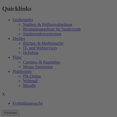
Quicklinks
Studieninfos
Studien- & Prüfungsabteilung
Beratungsangebote für Studierende
Studierendenvertretung
Medien
Bücher- & Mediensuche
IT- und Webservices
Helpdesk
Pläne
Campus- & Raumplan
Mensa Speiseplan
Plattformen
PH-Online
Webmail
Moodle
X
Fortbildungssuche
Kontrast