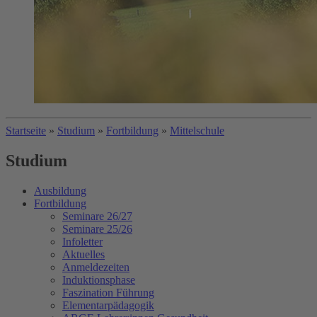
Startseite
»
Studium
»
Fortbildung
»
Mittelschule
Studium
Ausbildung
Fortbildung
Seminare 26/27
Seminare 25/26
Infoletter
Aktuelles
Anmeldezeiten
Induktionsphase
Faszination Führung
Elementarpädagogik