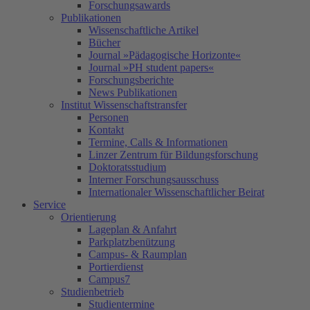
Forschungsawards
Publikationen
Wissenschaftliche Artikel
Bücher
Journal »Pädagogische Horizonte«
Journal »PH student papers«
Forschungsberichte
News Publikationen
Institut Wissenschaftstransfer
Personen
Kontakt
Termine, Calls & Informationen
Linzer Zentrum für Bildungsforschung
Doktoratsstudium
Interner Forschungsausschuss
Internationaler Wissenschaftlicher Beirat
Service
Orientierung
Lageplan & Anfahrt
Parkplatzbenützung
Campus- & Raumplan
Portierdienst
Campus7
Studienbetrieb
Studientermine