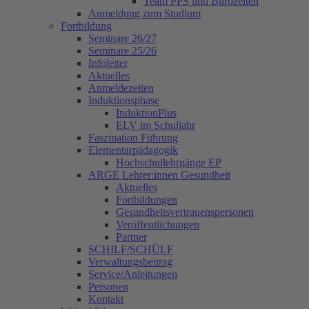
Team PPS und Bürozeiten
Anmeldung zum Studium
Fortbildung
Seminare 26/27
Seminare 25/26
Infoletter
Aktuelles
Anmeldezeiten
Induktionsphase
InduktionPlus
ELV im Schuljahr
Faszination Führung
Elementarpädagogik
Hochschullehrgänge EP
ARGE Lehrer:innen Gesundheit
Aktuelles
Fortbildungen
Gesundheitsvertrauenspersonen
Veröffentlichungen
Partner
SCHILF/SCHÜLF
Verwaltungsbeitrag
Service/Anleitungen
Personen
Kontakt