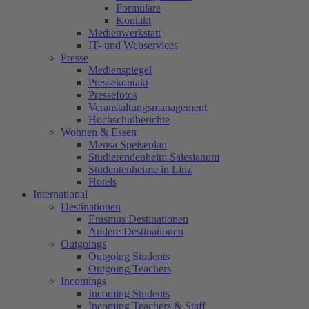
Formulare
Kontakt
Medienwerkstatt
IT- und Webservices
Presse
Medienspiegel
Pressekontakt
Pressefotos
Veranstaltungsmanagement
Hochschulberichte
Wohnen & Essen
Mensa Speiseplan
Studierendenheim Salesianum
Studentenheime in Linz
Hotels
International
Destinationen
Erasmus Destinationen
Andere Destinationen
Outgoings
Outgoing Students
Outgoing Teachers
Incomings
Incoming Students
Incoming Teachers & Staff