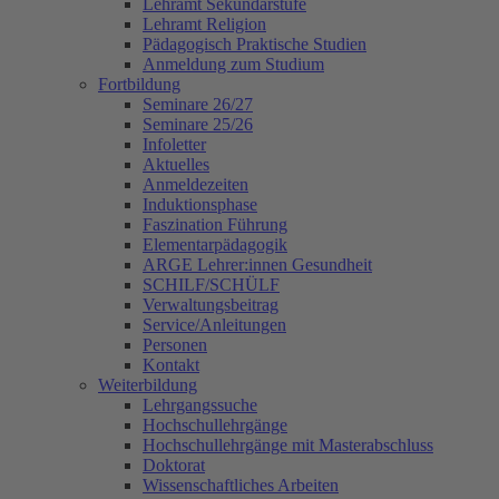
Lehramt Sekundarstufe
Lehramt Religion
Pädagogisch Praktische Studien
Anmeldung zum Studium
Fortbildung
Seminare 26/27
Seminare 25/26
Infoletter
Aktuelles
Anmeldezeiten
Induktionsphase
Faszination Führung
Elementarpädagogik
ARGE Lehrer:innen Gesundheit
SCHILF/SCHÜLF
Verwaltungsbeitrag
Service/Anleitungen
Personen
Kontakt
Weiterbildung
Lehrgangssuche
Hochschullehrgänge
Hochschullehrgänge mit Masterabschluss
Doktorat
Wissenschaftliches Arbeiten