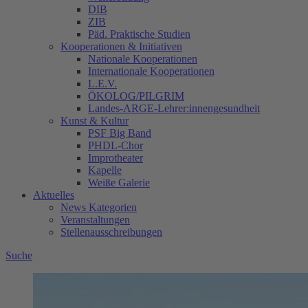
DIB
ZIB
Päd. Praktische Studien
Kooperationen & Initiativen
Nationale Kooperationen
Internationale Kooperationen
L.E.V.
ÖKOLOG/PILGRIM
Landes-ARGE-Lehrer:innengesundheit
Kunst & Kultur
PSF Big Band
PHDL-Chor
Improtheater
Kapelle
Weiße Galerie
Aktuelles
News Kategorien
Veranstaltungen
Stellenausschreibungen
Suche