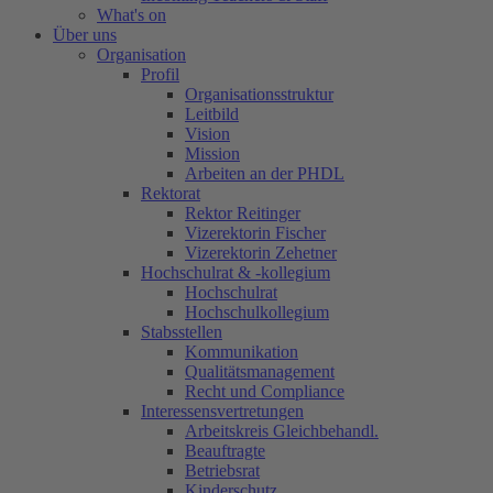
What's on
Über uns
Organisation
Profil
Organisationsstruktur
Leitbild
Vision
Mission
Arbeiten an der PHDL
Rektorat
Rektor Reitinger
Vizerektorin Fischer
Vizerektorin Zehetner
Hochschulrat & -kollegium
Hochschulrat
Hochschulkollegium
Stabsstellen
Kommunikation
Qualitätsmanagement
Recht und Compliance
Interessensvertretungen
Arbeitskreis Gleichbehandl.
Beauftragte
Betriebsrat
Kinderschutz