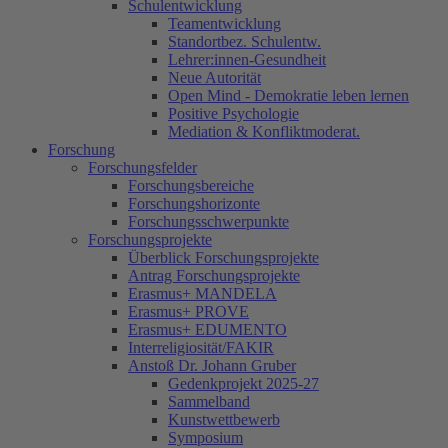
Schulentwicklung
Teamentwicklung
Standortbez. Schulentw.
Lehrer:innen-Gesundheit
Neue Autorität
Open Mind - Demokratie leben lernen
Positive Psychologie
Mediation & Konfliktmoderat.
Forschung
Forschungsfelder
Forschungsbereiche
Forschungshorizonte
Forschungsschwerpunkte
Forschungsprojekte
Überblick Forschungsprojekte
Antrag Forschungsprojekte
Erasmus+ MANDELA
Erasmus+ PROVE
Erasmus+ EDUMENTO
Interreligiosität/FAKIR
Anstoß Dr. Johann Gruber
Gedenkprojekt 2025-27
Sammelband
Kunstwettbewerb
Symposium