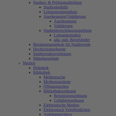
Studien- & Prüfungsabteilung
Studienbeihilfe
Leistungsstipendium
Anerkennung/Validierung
Anerkennung
Validierung
Studienberechtigungsprüfung
Lehramtsstudien
allg. päd. Berufsfelder
Beratungsangebote für Studierende
Hochschulseelsorge
Studierendenvertretung
Mitteilungsblatt
Medien
Helpdesk
Bibliothek
Mediensuche
Medienstandorte
Öffnungszeiten
Bibliotheksordnung
Benutzungsordnung
Gebührenordnung
Elektronische Medien
Elektronisch Veröffentlichen
Anleitungsvideos