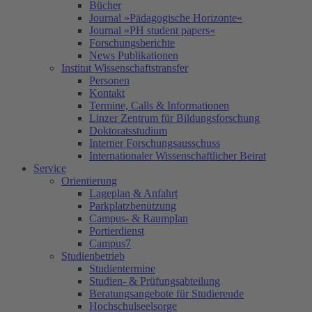
Bücher
Journal »Pädagogische Horizonte«
Journal »PH student papers«
Forschungsberichte
News Publikationen
Institut Wissenschaftstransfer
Personen
Kontakt
Termine, Calls & Informationen
Linzer Zentrum für Bildungsforschung
Doktoratsstudium
Interner Forschungsausschuss
Internationaler Wissenschaftlicher Beirat
Service
Orientierung
Lageplan & Anfahrt
Parkplatzbenützung
Campus- & Raumplan
Portierdienst
Campus7
Studienbetrieb
Studientermine
Studien- & Prüfungsabteilung
Beratungsangebote für Studierende
Hochschulseelsorge