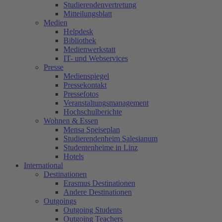
Studierendenvertretung
Mitteilungsblatt
Medien
Helpdesk
Bibliothek
Medienwerkstatt
IT- und Webservices
Presse
Medienspiegel
Pressekontakt
Pressefotos
Veranstaltungsmanagement
Hochschulberichte
Wohnen & Essen
Mensa Speiseplan
Studierendenheim Salesianum
Studentenheime in Linz
Hotels
International
Destinationen
Erasmus Destinationen
Andere Destinationen
Outgoings
Outgoing Students
Outgoing Teachers