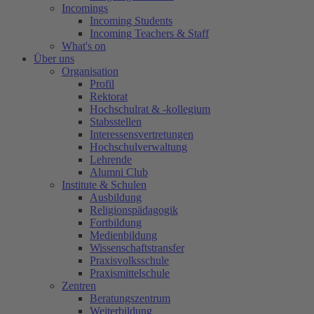
Incomings
Incoming Students
Incoming Teachers & Staff
What's on
Über uns
Organisation
Profil
Rektorat
Hochschulrat & -kollegium
Stabsstellen
Interessensvertretungen
Hochschulverwaltung
Lehrende
Alumni Club
Institute & Schulen
Ausbildung
Religionspädagogik
Fortbildung
Medienbildung
Wissenschaftstransfer
Praxisvolksschule
Praxismittelschule
Zentren
Beratungszentrum
Weiterbildung