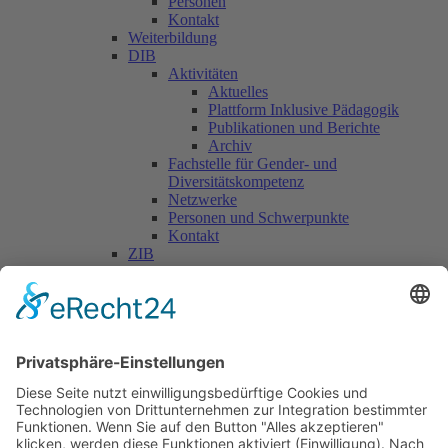
Personen
Kontakt
Weiterbildung
DIB
Aktivitäten
Aktuelles
Plattform Inklusive Pädagogik
Publikationen und Berichte
Archiv
Fachstelle für Gender- und
Diversitätskompetenz
Netzwerke
Personen und Schwerpunkte
Kontakt
ZIB
Päd. Praktische Studien
Päd. Prakt. Studien
Personen
Kontakt
Kooperationen & Initiativen
Nationale Kooperationen
Internationale Kooperationen
L.E.V.
Nachlese
Soziales Engagement