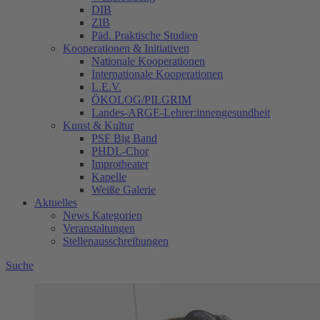
DIB
ZIB
Päd. Praktische Studien
Kooperationen & Initiativen
Nationale Kooperationen
Internationale Kooperationen
L.E.V.
ÖKOLOG/PILGRIM
Landes-ARGE-Lehrer:innengesundheit
Kunst & Kultur
PSF Big Band
PHDL-Chor
Improtheater
Kapelle
Weiße Galerie
Aktuelles
News Kategorien
Veranstaltungen
Stellenausschreibungen
Suche