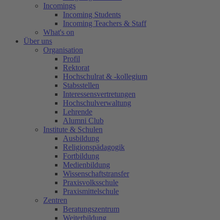
Incomings
Incoming Students
Incoming Teachers & Staff
What's on
Über uns
Organisation
Profil
Rektorat
Hochschulrat & -kollegium
Stabsstellen
Interessensvertretungen
Hochschulverwaltung
Lehrende
Alumni Club
Institute & Schulen
Ausbildung
Religionspädagogik
Fortbildung
Medienbildung
Wissenschaftstransfer
Praxisvolksschule
Praxismittelschule
Zentren
Beratungszentrum
Weiterbildung