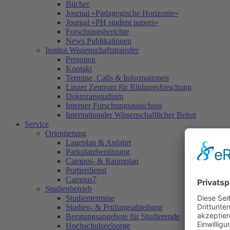
Bücher
Journal »Pädagogische Horizonte«
Journal »PH student papers«
Forschungsberichte
News Publikationen
Institut Wissenschaftstransfer
Personen
Kontakt
Termine, Calls & Informationen
Linzer Zentrum für Bildungsforschung
Doktoratsstudium
Interner Forschungsausschuss
Internationaler Wissenschaftlicher Beirat
Service
Orientierung
Lageplan & Anfahrt
Parkplatzbenützung
Campus- & Raumplan
Portierdienst
Campus7
Studienbetrieb
Studientermine
Studien- & Prüfungsabteilung
Beratungsangebote für Studierende
Hochschulseelsorge