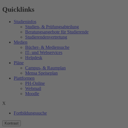
Quicklinks
Studieninfos
Studien- & Prüfungsabteilung
Beratungsangebote für Studierende
Studierendenvertretung
Medien
Bücher- & Mediensuche
IT- und Webservices
Helpdesk
Pläne
Campus- & Raumplan
Mensa Speiseplan
Plattformen
PH-Online
Webmail
Moodle
X
Fortbildungssuche
Kontrast