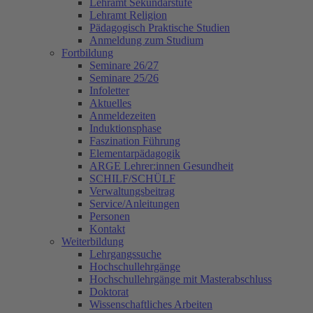
Lehramt Sekundarstufe
Lehramt Religion
Pädagogisch Praktische Studien
Anmeldung zum Studium
Fortbildung
Seminare 26/27
Seminare 25/26
Infoletter
Aktuelles
Anmeldezeiten
Induktionsphase
Faszination Führung
Elementarpädagogik
ARGE Lehrer:innen Gesundheit
SCHILF/SCHÜLF
Verwaltungsbeitrag
Service/Anleitungen
Personen
Kontakt
Weiterbildung
Lehrgangssuche
Hochschullehrgänge
Hochschullehrgänge mit Masterabschluss
Doktorat
Wissenschaftliches Arbeiten