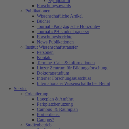
Symposium
Forschungsawards
Publikationen
Wissenschaftliche Artikel
Bücher
Journal »Pädagogische Horizonte«
Journal »PH student papers«
Forschungsberichte
News Publikationen
Institut Wissenschaftstransfer
Personen
Kontakt
Termine, Calls & Informationen
Linzer Zentrum für Bildungsforschung
Doktoratsstudium
Interner Forschungsausschuss
Internationaler Wissenschaftlicher Beirat
Service
Orientierung
Lageplan & Anfahrt
Parkplatzbenützung
Campus- & Raumplan
Portierdienst
Campus7
Studienbetrieb