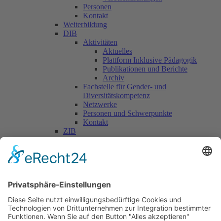
Personen
Kontakt
Weiterbildung
DIB
Aktivitäten
Aktuelles
Plattform Inklusive Pädagogik
Publikationen und Berichte
Archiv
Fachstelle für Gender- und
Diversitätskompetenz
Netzwerke
Personen und Schwerpunkte
Kontakt
ZIB
Päd. Praktische Studien
Päd. Prakt. Studien
Personen
Kontakt
Kooperationen & Initiativen
Nationale Kooperationen
Internationale Kooperationen
L.E.V.
Nachlese
Soziales Engagement