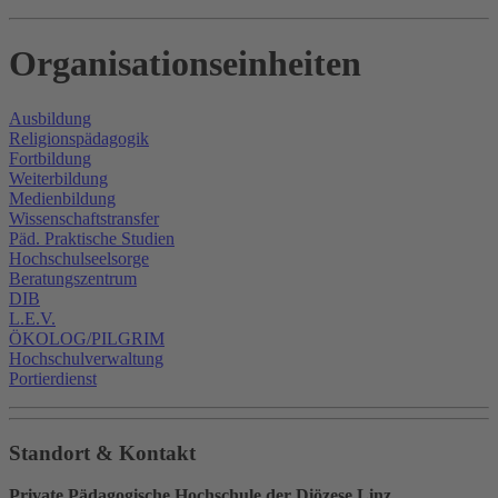
Organisationseinheiten
Ausbildung
Religionspädagogik
Fortbildung
Weiterbildung
Medienbildung
Wissenschaftstransfer
Päd. Praktische Studien
Hochschulseelsorge
Beratungszentrum
DIB
L.E.V.
ÖKOLOG/PILGRIM
Hochschulverwaltung
Portierdienst
Standort & Kontakt
Private Pädagogische Hochschule der Diözese Linz