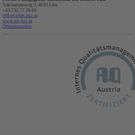
Salesianumweg 3, 4020 Linz
+43 732 77 26 66
office[at]ph-linz.at
www.ph-linz.at
Öffnungszeiten