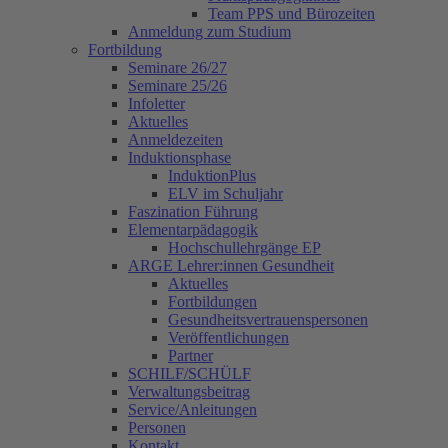
Team PPS und Bürozeiten
Anmeldung zum Studium
Fortbildung
Seminare 26/27
Seminare 25/26
Infoletter
Aktuelles
Anmeldezeiten
Induktionsphase
InduktionPlus
ELV im Schuljahr
Faszination Führung
Elementarpädagogik
Hochschullehrgänge EP
ARGE Lehrer:innen Gesundheit
Aktuelles
Fortbildungen
Gesundheitsvertrauenspersonen
Veröffentlichungen
Partner
SCHILF/SCHÜLF
Verwaltungsbeitrag
Service/Anleitungen
Personen
Kontakt