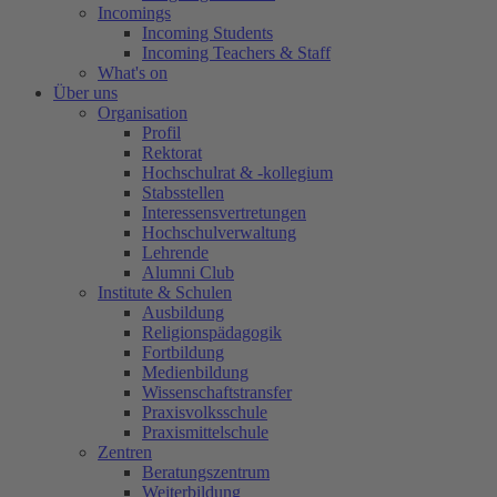
Incomings
Incoming Students
Incoming Teachers & Staff
What's on
Über uns
Organisation
Profil
Rektorat
Hochschulrat & -kollegium
Stabsstellen
Interessensvertretungen
Hochschulverwaltung
Lehrende
Alumni Club
Institute & Schulen
Ausbildung
Religionspädagogik
Fortbildung
Medienbildung
Wissenschaftstransfer
Praxisvolksschule
Praxismittelschule
Zentren
Beratungszentrum
Weiterbildung