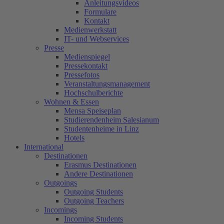
Anleitungsvideos
Formulare
Kontakt
Medienwerkstatt
IT- und Webservices
Presse
Medienspiegel
Pressekontakt
Pressefotos
Veranstaltungsmanagement
Hochschulberichte
Wohnen & Essen
Mensa Speiseplan
Studierendenheim Salesianum
Studentenheime in Linz
Hotels
International
Destinationen
Erasmus Destinationen
Andere Destinationen
Outgoings
Outgoing Students
Outgoing Teachers
Incomings
Incoming Students