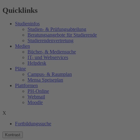
Quicklinks
Studieninfos
Studien- & Prüfungsabteilung
Beratungsangebote für Studierende
Studierendenvertretung
Medien
Bücher- & Mediensuche
IT- und Webservices
Helpdesk
Pläne
Campus- & Raumplan
Mensa Speiseplan
Plattformen
PH-Online
Webmail
Moodle
X
Fortbildungssuche
Kontrast