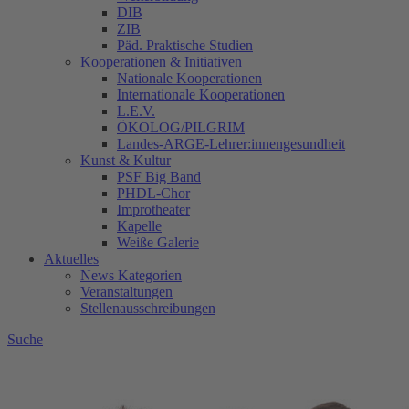
DIB
ZIB
Päd. Praktische Studien
Kooperationen & Initiativen
Nationale Kooperationen
Internationale Kooperationen
L.E.V.
ÖKOLOG/PILGRIM
Landes-ARGE-Lehrer:innengesundheit
Kunst & Kultur
PSF Big Band
PHDL-Chor
Improtheater
Kapelle
Weiße Galerie
Aktuelles
News Kategorien
Veranstaltungen
Stellenausschreibungen
Suche