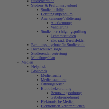
Studientermine
Studien- & Prüfungsabteilung
Studienbeihilfe
Leistungsstipendium
Anerkennung/Validierung
Anerkennung
Validierung
Studienberechtigungsprüfung
Lehramtsstudien
allg. päd. Berufsfelder
Beratungsangebote für Studierende
Hochschulseelsorge
Studierendenvertretung
Mitteilungsblatt
Medien
Helpdesk
Bibliothek
Mediensuche
Medienstandorte
Öffnungszeiten
Bibliotheksordnung
Benutzungsordnung
Gebührenordnung
Elektronische Medien
Elektronisch Veröffentlichen