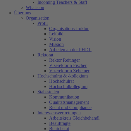
Incoming Teachers & Staff
What's on
Über uns
Organisation
Profil
Organisationsstruktur
Leitbild
Vision
Mission
Arbeiten an der PHDL
Rektorat
Rektor Reitinger
Vizerektorin Fischer
Vizerektorin Zehetner
Hochschulrat & -kollegium
Hochschulrat
Hochschulkollegium
Stabsstellen
Kommunikation
Qualitätsmanagement
Recht und Compliance
Interessensvertretungen
Arbeitskreis Gleichbehandl.
Beauftragte
Betriebsrat