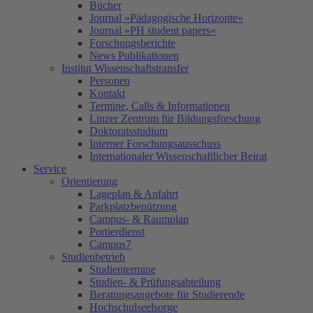
Bücher
Journal »Pädagogische Horizonte«
Journal »PH student papers«
Forschungsberichte
News Publikationen
Institut Wissenschaftstransfer
Personen
Kontakt
Termine, Calls & Informationen
Linzer Zentrum für Bildungsforschung
Doktoratsstudium
Interner Forschungsausschuss
Internationaler Wissenschaftlicher Beirat
Service
Orientierung
Lageplan & Anfahrt
Parkplatzbenützung
Campus- & Raumplan
Portierdienst
Campus7
Studienbetrieb
Studientermine
Studien- & Prüfungsabteilung
Beratungsangebote für Studierende
Hochschulseelsorge