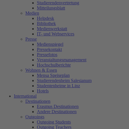
Studierendenvertretung
Mitteilungsblatt
Medien
Helpdesk
Bibliothek
Medienwerkstatt
IT- und Webservices
Presse
Medienspiegel
Pressekontakt
Pressefotos
Veranstaltungsmanagement
Hochschulberichte
Wohnen & Essen
Mensa Speiseplan
Studierendenheim Salesianum
Studentenheime in Linz
Hotels
International
Destinationen
Erasmus Destinationen
Andere Destinationen
Outgoings
Outgoing Students
Outgoing Teachers