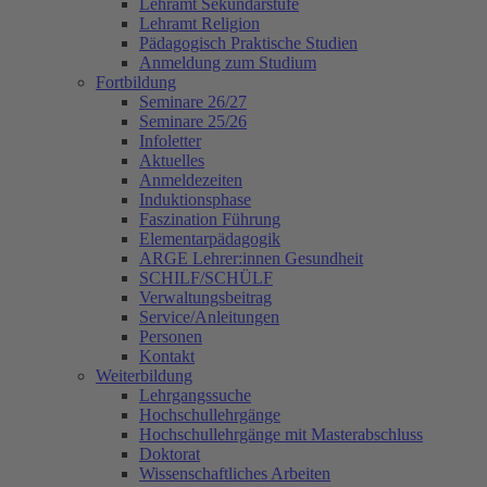
Lehramt Sekundarstufe
Lehramt Religion
Pädagogisch Praktische Studien
Anmeldung zum Studium
Fortbildung
Seminare 26/27
Seminare 25/26
Infoletter
Aktuelles
Anmeldezeiten
Induktionsphase
Faszination Führung
Elementarpädagogik
ARGE Lehrer:innen Gesundheit
SCHILF/SCHÜLF
Verwaltungsbeitrag
Service/Anleitungen
Personen
Kontakt
Weiterbildung
Lehrgangssuche
Hochschullehrgänge
Hochschullehrgänge mit Masterabschluss
Doktorat
Wissenschaftliches Arbeiten