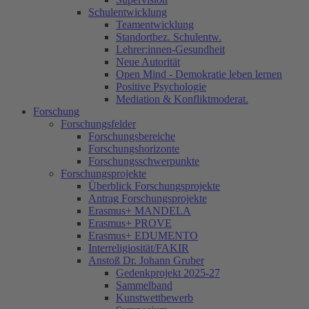
Schulentwicklung
Teamentwicklung
Standortbez. Schulentw.
Lehrer:innen-Gesundheit
Neue Autorität
Open Mind - Demokratie leben lernen
Positive Psychologie
Mediation & Konfliktmoderat.
Forschung
Forschungsfelder
Forschungsbereiche
Forschungshorizonte
Forschungsschwerpunkte
Forschungsprojekte
Überblick Forschungsprojekte
Antrag Forschungsprojekte
Erasmus+ MANDELA
Erasmus+ PROVE
Erasmus+ EDUMENTO
Interreligiosität/FAKIR
Anstoß Dr. Johann Gruber
Gedenkprojekt 2025-27
Sammelband
Kunstwettbewerb