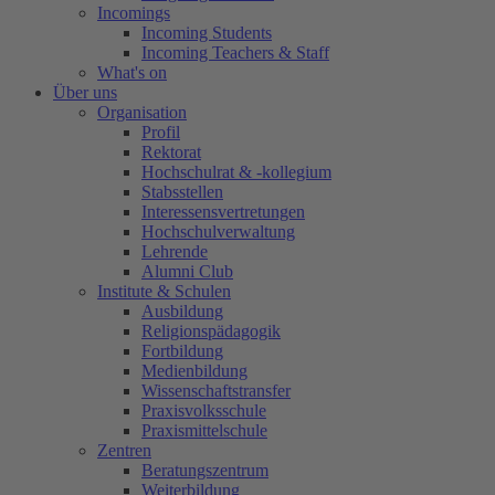
Incomings
Incoming Students
Incoming Teachers & Staff
What's on
Über uns
Organisation
Profil
Rektorat
Hochschulrat & -kollegium
Stabsstellen
Interessensvertretungen
Hochschulverwaltung
Lehrende
Alumni Club
Institute & Schulen
Ausbildung
Religionspädagogik
Fortbildung
Medienbildung
Wissenschaftstransfer
Praxisvolksschule
Praxismittelschule
Zentren
Beratungszentrum
Weiterbildung