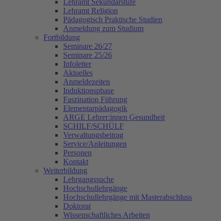
Lehramt Sekundarstufe
Lehramt Religion
Pädagogisch Praktische Studien
Anmeldung zum Studium
Fortbildung
Seminare 26/27
Seminare 25/26
Infoletter
Aktuelles
Anmeldezeiten
Induktionsphase
Faszination Führung
Elementarpädagogik
ARGE Lehrer:innen Gesundheit
SCHILF/SCHÜLF
Verwaltungsbeitrag
Service/Anleitungen
Personen
Kontakt
Weiterbildung
Lehrgangssuche
Hochschullehrgänge
Hochschullehrgänge mit Masterabschluss
Doktorat
Wissenschaftliches Arbeiten