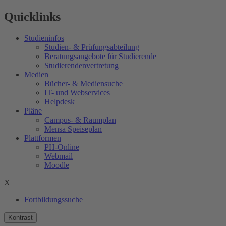
Quicklinks
Studieninfos
Studien- & Prüfungsabteilung
Beratungsangebote für Studierende
Studierendenvertretung
Medien
Bücher- & Mediensuche
IT- und Webservices
Helpdesk
Pläne
Campus- & Raumplan
Mensa Speiseplan
Plattformen
PH-Online
Webmail
Moodle
X
Fortbildungssuche
Kontrast