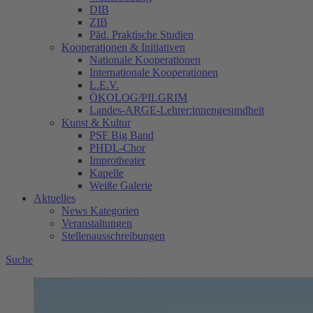
DIB
ZIB
Päd. Praktische Studien
Kooperationen & Initiativen
Nationale Kooperationen
Internationale Kooperationen
L.E.V.
ÖKOLOG/PILGRIM
Landes-ARGE-Lehrer:innengesundheit
Kunst & Kultur
PSF Big Band
PHDL-Chor
Improtheater
Kapelle
Weiße Galerie
Aktuelles
News Kategorien
Veranstaltungen
Stellenausschreibungen
Suche