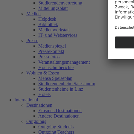
Studierendenvertretung
Mitteilungsblatt
Medien
Helpdesk
Bibliothek
Medienwerkstatt
IT- und Webservices
Presse
Medienspiegel
Pressekontakt
Pressefotos
Veranstaltungsmanagement
Hochschulberichte
Wohnen & Essen
Mensa Speiseplan
Studierendenheim Salesianum
Studentenheime in Linz
Hotels
International
Destinationen
Erasmus Destinationen
Andere Destinationen
Outgoings
Outgoing Students
Outgoing Teachers