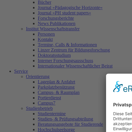
Bücher
Journal »Pädagogische Horizonte«
Journal »PH student papers«
Forschungsberichte
News Publikationen
Institut Wissenschaftstransfer
Personen
Kontakt
Termine, Calls & Informationen
Linzer Zentrum für Bildungsforschung
Doktoratsstudium
Interner Forschungsausschuss
Internationaler Wissenschaftlicher Beirat
Service
Orientierung
Lageplan & Anfahrt
Parkplatzbenützung
Campus- & Raumplan
Portierdienst
Campus7
Studienbetrieb
Studientermine
Studien- & Prüfungsabteilung
Beratungsangebote für Studierende
Hochschulseelsorge