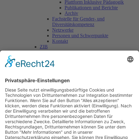
Plattform Inklusive Pädagogik
Publikationen und Berichte
Archiv
Fachstelle für Gender- und
Diversitätskompetenz
Netzwerke
Personen und Schwerpunkte
Kontakt
ZIB
Päd. Praktische Studien
Päd. Prakt. Studien
Personen
Kontakt
Kooperationen & Initiativen
Nationale Kooperationen
Internationale Kooperationen
L.E.V.
Nachlese
Soziales Engagement
Materialien und Links
Personen
Kontakt
ÖKOLOG/PILGRIM
Aktuelles
Materialien & Links