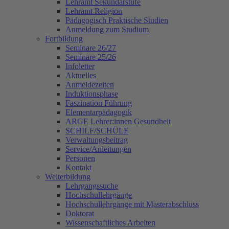
Lehramt Sekundarstufe
Lehramt Religion
Pädagogisch Praktische Studien
Anmeldung zum Studium
Fortbildung
Seminare 26/27
Seminare 25/26
Infoletter
Aktuelles
Anmeldezeiten
Induktionsphase
Faszination Führung
Elementarpädagogik
ARGE Lehrer:innen Gesundheit
SCHILF/SCHÜLF
Verwaltungsbeitrag
Service/Anleitungen
Personen
Kontakt
Weiterbildung
Lehrgangssuche
Hochschullehrgänge
Hochschullehrgänge mit Masterabschluss
Doktorat
Wissenschaftliches Arbeiten