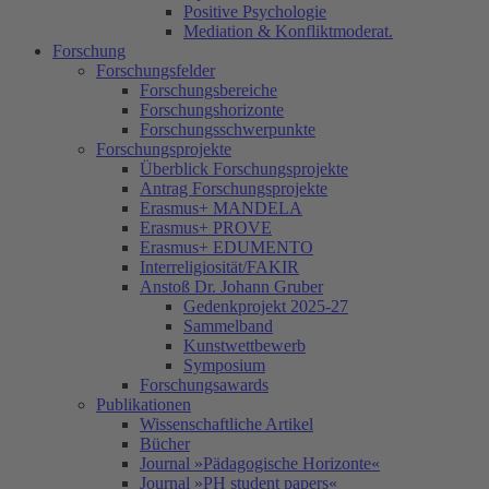
Positive Psychologie
Mediation & Konfliktmoderat.
Forschung
Forschungsfelder
Forschungsbereiche
Forschungshorizonte
Forschungsschwerpunkte
Forschungsprojekte
Überblick Forschungsprojekte
Antrag Forschungsprojekte
Erasmus+ MANDELA
Erasmus+ PROVE
Erasmus+ EDUMENTO
Interreligiosität/FAKIR
Anstoß Dr. Johann Gruber
Gedenkprojekt 2025-27
Sammelband
Kunstwettbewerb
Symposium
Forschungsawards
Publikationen
Wissenschaftliche Artikel
Bücher
Journal »Pädagogische Horizonte«
Journal »PH student papers«