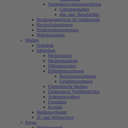
Studienberechtigungsprüfung
Lehramtsstudien
allg. päd. Berufsfelder
Beratungsangebote für Studierende
Hochschulseelsorge
Studierendenvertretung
Mitteilungsblatt
Medien
Helpdesk
Bibliothek
Mediensuche
Medienstandorte
Öffnungszeiten
Bibliotheksordnung
Benutzungsordnung
Gebührenordnung
Elektronische Medien
Elektronisch Veröffentlichen
Anleitungsvideos
Formulare
Kontakt
Medienwerkstatt
IT- und Webservices
Presse
Medienspiegel