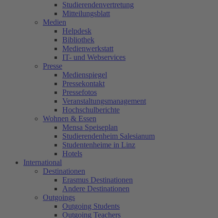
Studierendenvertretung
Mitteilungsblatt
Medien
Helpdesk
Bibliothek
Medienwerkstatt
IT- und Webservices
Presse
Medienspiegel
Pressekontakt
Pressefotos
Veranstaltungsmanagement
Hochschulberichte
Wohnen & Essen
Mensa Speiseplan
Studierendenheim Salesianum
Studentenheime in Linz
Hotels
International
Destinationen
Erasmus Destinationen
Andere Destinationen
Outgoings
Outgoing Students
Outgoing Teachers