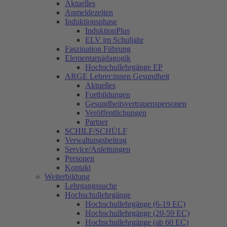
Aktuelles
Anmeldezeiten
Induktionsphase
InduktionPlus
ELV im Schuljahr
Faszination Führung
Elementarpädagogik
Hochschullehrgänge EP
ARGE Lehrer:innen Gesundheit
Aktuelles
Fortbildungen
Gesundheitsvertrauenspersonen
Veröffentlichungen
Partner
SCHILF/SCHÜLF
Verwaltungsbeitrag
Service/Anleitungen
Personen
Kontakt
Weiterbildung
Lehrgangssuche
Hochschullehrgänge
Hochschullehrgänge (6-19 EC)
Hochschullehrgänge (20-59 EC)
Hochschullehrgänge (ab 60 EC)