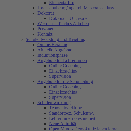
ElementarPro
Hochschullehrgänge mit Masterabschluss
Doktorat
Doktorat TU Dresden
Wissenschaftliches Arbeiten
Personen
Kontakt
Schulentwicklung und Beratung
Online-Beratung
Aktuelle Angebote
Induktionsphase
Angebote für Lehrer:innen
Online Coaching
Einzelcoaching
Supervision
Angebote für die Schulleitung
Online Coaching
Einzelcoaching
Supervision
Schulentwicklung
Teamentwicklung
Standortbez. Schulentw.
Lehrer:innen-Gesundheit
Neue Autorität
Open Mind - Demokratie leben lernen