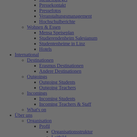
Pressekontakt
Pressefotos
Veranstaltungsmanagement
Hochschulberichte
Wohnen & Essen
Mensa Speiseplan
Studierendenheim Salesianum
Studentenheime in Linz
Hotels
International
Destinationen
Erasmus Destinationen
Andere Destinationen
Outgoings
Outgoing Students
Outgoing Teachers
Incomings
Incoming Students
Incoming Teachers & Staff
What's on
Über uns
Organisation
Profil
Organisationsstruktur