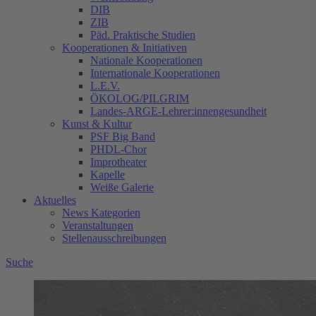
DIB
ZIB
Päd. Praktische Studien
Kooperationen & Initiativen
Nationale Kooperationen
Internationale Kooperationen
L.E.V.
ÖKOLOG/PILGRIM
Landes-ARGE-Lehrer:innengesundheit
Kunst & Kultur
PSF Big Band
PHDL-Chor
Improtheater
Kapelle
Weiße Galerie
Aktuelles
News Kategorien
Veranstaltungen
Stellenausschreibungen
Suche