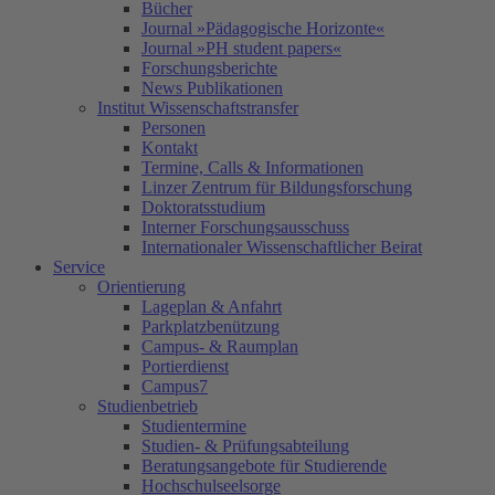
Bücher
Journal »Pädagogische Horizonte«
Journal »PH student papers«
Forschungsberichte
News Publikationen
Institut Wissenschaftstransfer
Personen
Kontakt
Termine, Calls & Informationen
Linzer Zentrum für Bildungsforschung
Doktoratsstudium
Interner Forschungsausschuss
Internationaler Wissenschaftlicher Beirat
Service
Orientierung
Lageplan & Anfahrt
Parkplatzbenützung
Campus- & Raumplan
Portierdienst
Campus7
Studienbetrieb
Studientermine
Studien- & Prüfungsabteilung
Beratungsangebote für Studierende
Hochschulseelsorge