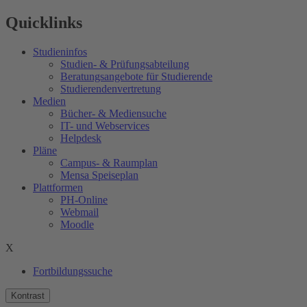
Quicklinks
Studieninfos
Studien- & Prüfungsabteilung
Beratungsangebote für Studierende
Studierendenvertretung
Medien
Bücher- & Mediensuche
IT- und Webservices
Helpdesk
Pläne
Campus- & Raumplan
Mensa Speiseplan
Plattformen
PH-Online
Webmail
Moodle
X
Fortbildungssuche
Kontrast