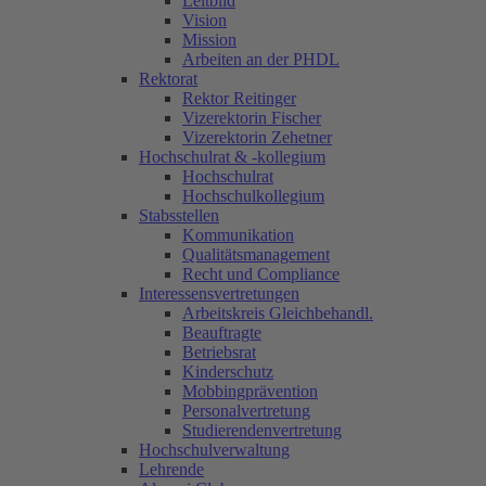
Leitbild
Vision
Mission
Arbeiten an der PHDL
Rektorat
Rektor Reitinger
Vizerektorin Fischer
Vizerektorin Zehetner
Hochschulrat & -kollegium
Hochschulrat
Hochschulkollegium
Stabsstellen
Kommunikation
Qualitätsmanagement
Recht und Compliance
Interessensvertretungen
Arbeitskreis Gleichbehandl.
Beauftragte
Betriebsrat
Kinderschutz
Mobbingprävention
Personalvertretung
Studierendenvertretung
Hochschulverwaltung
Lehrende