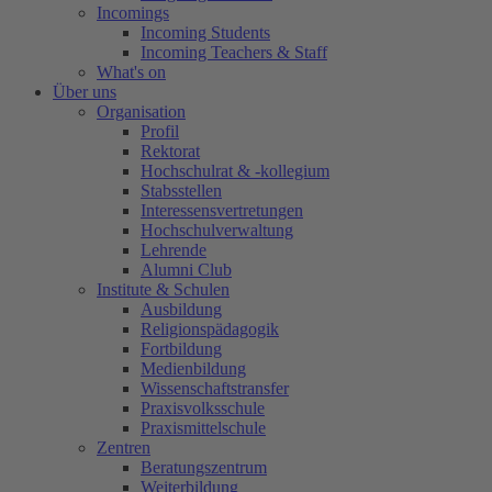
Incomings
Incoming Students
Incoming Teachers & Staff
What's on
Über uns
Organisation
Profil
Rektorat
Hochschulrat & -kollegium
Stabsstellen
Interessensvertretungen
Hochschulverwaltung
Lehrende
Alumni Club
Institute & Schulen
Ausbildung
Religionspädagogik
Fortbildung
Medienbildung
Wissenschaftstransfer
Praxisvolksschule
Praxismittelschule
Zentren
Beratungszentrum
Weiterbildung