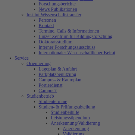
Forschungsberichte
News Publikationen
Institut Wissenschaftstransfer
Personen
Kontakt
Termine, Calls & Informationen
Linzer Zentrum für Bildungsforschung
Doktoratsstudium
Interner Forschungsausschuss
Internationaler Wissenschaftlicher Beirat
Service
Orientierung
Lageplan & Anfahrt
Parkplatzbenützung
Campus- & Raumplan
Portierdienst
Campus7
Studienbetrieb
Studientermine
Studien- & Prüfungsabteilung
Studienbeihilfe
Leistungsstipendium
Anerkennung/Validierung
Anerkennung
Validierung