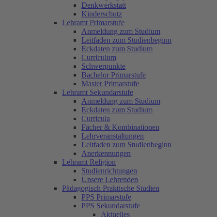
Denkwerkstatt
Kinderschutz
Lehramt Primarstufe
Anmeldung zum Studium
Leitfaden zum Studienbeginn
Eckdaten zum Studium
Curriculum
Schwerpunkte
Bachelor Primarstufe
Master Primarstufe
Lehramt Sekundarstufe
Anmeldung zum Studium
Eckdaten zum Studium
Curricula
Fächer & Kombinationen
Lehrveranstaltungen
Leitfaden zum Studienbeginn
Anerkennungen
Lehramt Religion
Studienrichtungen
Unsere Lehrenden
Pädagogisch Praktische Studien
PPS Primarstufe
PPS Sekundarstufe
Aktuelles