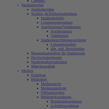
Campus7
Studienbetrieb
Studientermine
Studien- & Prüfungsabteilung
Studienbeihilfe
Leistungsstipendium
Anerkennung/Validierung
Anerkennung
Validierung
Studienberechtigungsprüfung
Lehramtsstudien
allg. päd. Berufsfelder
Beratungsangebote für Studierende
Hochschulseelsorge
Studierendenvertretung
Mitteilungsblatt
Medien
Helpdesk
Bibliothek
Mediensuche
Medienstandorte
Öffnungszeiten
Bibliotheksordnung
Benutzungsordnung
Gebührenordnung