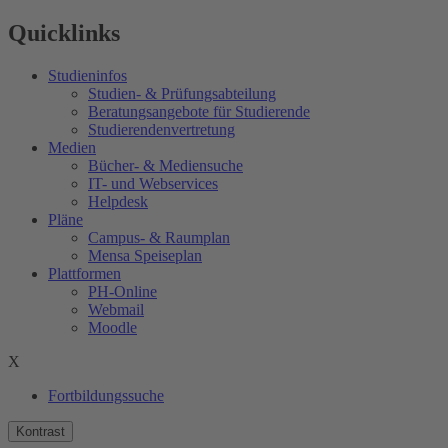
Quicklinks
Studieninfos
Studien- & Prüfungsabteilung
Beratungsangebote für Studierende
Studierendenvertretung
Medien
Bücher- & Mediensuche
IT- und Webservices
Helpdesk
Pläne
Campus- & Raumplan
Mensa Speiseplan
Plattformen
PH-Online
Webmail
Moodle
X
Fortbildungssuche
Kontrast