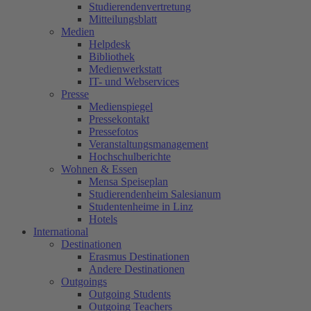
Studierendenvertretung
Mitteilungsblatt
Medien
Helpdesk
Bibliothek
Medienwerkstatt
IT- und Webservices
Presse
Medienspiegel
Pressekontakt
Pressefotos
Veranstaltungsmanagement
Hochschulberichte
Wohnen & Essen
Mensa Speiseplan
Studierendenheim Salesianum
Studentenheime in Linz
Hotels
International
Destinationen
Erasmus Destinationen
Andere Destinationen
Outgoings
Outgoing Students
Outgoing Teachers