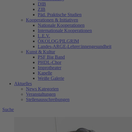
DIB
ZIB
Päd. Praktische Studien
Kooperationen & Initiativen
Nationale Kooperationen
Internationale Kooperationen
L.E.V.
ÖKOLOG/PILGRIM
Landes-ARGE-Lehrer:innengesundheit
Kunst & Kultur
PSF Big Band
PHDL-Chor
Improtheater
Kapelle
Weiße Galerie
Aktuelles
News Kategorien
Veranstaltungen
Stellenausschreibungen
Suche