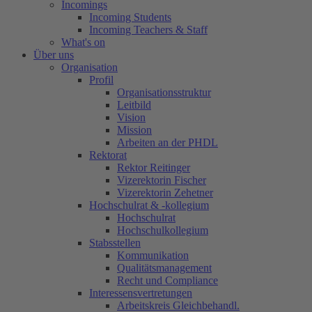
Incomings
Incoming Students
Incoming Teachers & Staff
What's on
Über uns
Organisation
Profil
Organisationsstruktur
Leitbild
Vision
Mission
Arbeiten an der PHDL
Rektorat
Rektor Reitinger
Vizerektorin Fischer
Vizerektorin Zehetner
Hochschulrat & -kollegium
Hochschulrat
Hochschulkollegium
Stabsstellen
Kommunikation
Qualitätsmanagement
Recht und Compliance
Interessensvertretungen
Arbeitskreis Gleichbehandl.