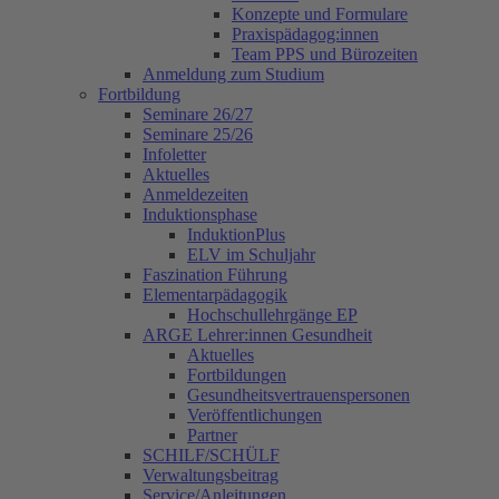
Konzepte und Formulare
Praxispädagog:innen
Team PPS und Bürozeiten
Anmeldung zum Studium
Fortbildung
Seminare 26/27
Seminare 25/26
Infoletter
Aktuelles
Anmeldezeiten
Induktionsphase
InduktionPlus
ELV im Schuljahr
Faszination Führung
Elementarpädagogik
Hochschullehrgänge EP
ARGE Lehrer:innen Gesundheit
Aktuelles
Fortbildungen
Gesundheitsvertrauenspersonen
Veröffentlichungen
Partner
SCHILF/SCHÜLF
Verwaltungsbeitrag
Service/Anleitungen