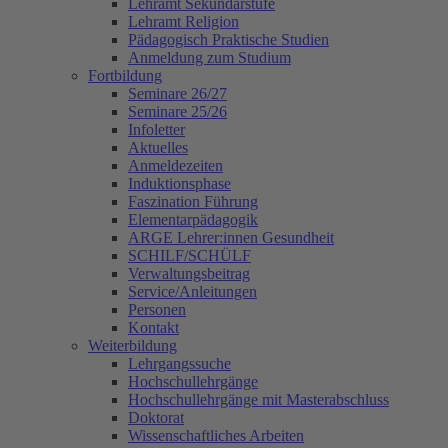
Lehramt Sekundarstufe
Lehramt Religion
Pädagogisch Praktische Studien
Anmeldung zum Studium
Fortbildung
Seminare 26/27
Seminare 25/26
Infoletter
Aktuelles
Anmeldezeiten
Induktionsphase
Faszination Führung
Elementarpädagogik
ARGE Lehrer:innen Gesundheit
SCHILF/SCHÜLF
Verwaltungsbeitrag
Service/Anleitungen
Personen
Kontakt
Weiterbildung
Lehrgangssuche
Hochschullehrgänge
Hochschullehrgänge mit Masterabschluss
Doktorat
Wissenschaftliches Arbeiten