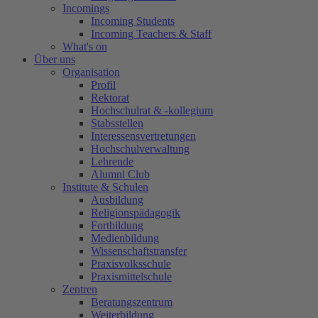
Incomings
Incoming Students
Incoming Teachers & Staff
What's on
Über uns
Organisation
Profil
Rektorat
Hochschulrat & -kollegium
Stabsstellen
Interessensvertretungen
Hochschulverwaltung
Lehrende
Alumni Club
Institute & Schulen
Ausbildung
Religionspädagogik
Fortbildung
Medienbildung
Wissenschaftstransfer
Praxisvolksschule
Praxismittelschule
Zentren
Beratungszentrum
Weiterbildung