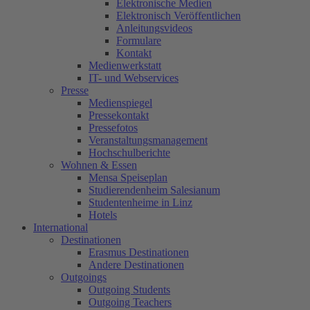
Elektronische Medien
Elektronisch Veröffentlichen
Anleitungsvideos
Formulare
Kontakt
Medienwerkstatt
IT- und Webservices
Presse
Medienspiegel
Pressekontakt
Pressefotos
Veranstaltungsmanagement
Hochschulberichte
Wohnen & Essen
Mensa Speiseplan
Studierendenheim Salesianum
Studentenheime in Linz
Hotels
International
Destinationen
Erasmus Destinationen
Andere Destinationen
Outgoings
Outgoing Students
Outgoing Teachers