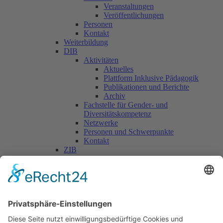
Veranstaltungen
Veröffentlichungen
Personen
Kontakt
Weiterbildung
DIB
Aktivitäten
Aktuelles
Plattform Inklusive Pädagogik
Publikationen und Berichte
Archiv
Fachstelle für Gender- und
Diversitätskompetenz
Netzwerke
Personen und Schwerpunkte
Kontakt
ZIB
Päd. Praktische Studien
Päd. Prakt. Studien
Personen
Kontakt
Kooperationen & Initiativen
Nationale Kooperationen
Internationale Kooperationen
L.E.V.