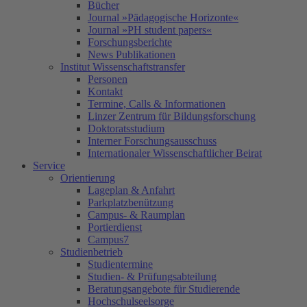
Bücher
Journal »Pädagogische Horizonte«
Journal »PH student papers«
Forschungsberichte
News Publikationen
Institut Wissenschaftstransfer
Personen
Kontakt
Termine, Calls & Informationen
Linzer Zentrum für Bildungsforschung
Doktoratsstudium
Interner Forschungsausschuss
Internationaler Wissenschaftlicher Beirat
Service
Orientierung
Lageplan & Anfahrt
Parkplatzbenützung
Campus- & Raumplan
Portierdienst
Campus7
Studienbetrieb
Studientermine
Studien- & Prüfungsabteilung
Beratungsangebote für Studierende
Hochschulseelsorge