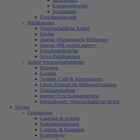
Sammelband
Kunstwettbewerb
Symposium
Forschungsawards
Publikationen
Wissenschaftliche Artikel
Bücher
Journal »Pädagogische Horizonte«
Journal »PH student papers«
Forschungsberichte
News Publikationen
Institut Wissenschaftstransfer
Personen
Kontakt
Termine, Calls & Informationen
Linzer Zentrum für Bildungsforschung
Doktoratsstudium
Interner Forschungsausschuss
Internationaler Wissenschaftlicher Beirat
Service
Orientierung
Lageplan & Anfahrt
Parkplatzbenützung
Campus- & Raumplan
Portierdienst