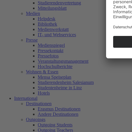
Studierendenvertretung
Mitteilungsblatt
Medien
Helpdesk
Bibliothek
Medienwerkstatt
IT- und Webservices
Presse
Medienspiegel
Pressekontakt
Pressefotos
Veranstaltungsmanagement
Hochschulberichte
Wohnen & Essen
Mensa Speiseplan
Studierendenheim Salesianum
Studentenheime in Linz
Hotels
International
Destinationen
Erasmus Destinationen
Andere Destinationen
Outgoings
Outgoing Students
Outgoing Teachers