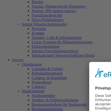
Bücher
Journal »Pädagogische Horizonte«
Journal »PH student papers«
Forschungsberichte
News Publikationen
Institut Wissenschaftstransfer
Personen
Kontakt
Termine, Calls & Informationen
Linzer Zentrum für Bildungsforschung
Doktoratsstudium
Interner Forschungsausschuss
Internationaler Wissenschaftlicher Beirat
Service
Orientierung
Lageplan & Anfahrt
Parkplatzbenützung
Campus- & Raumplan
Portierdienst
Campus7
Studienbetrieb
Studientermine
Studien- & Prüfungsabteilung
Beratungsangebote für Studierende
Hochschulseelsorge