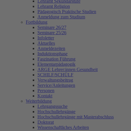
Lehramt Sekundarstufe
Lehramt Religion
Pädagogisch Praktische Studien
Anmeldung zum Studium
Fortbildung
Seminare 26/27
Seminare 25/26
Infoletter
Aktuelles
Anmeldezeiten
Induktionsphase
Faszination Führung
Elementarpädagogik
ARGE Lehrer:innen Gesundheit
SCHILF/SCHÜLF
Verwaltungsbeitrag
Service/Anleitungen
Personen
Kontakt
Weiterbildung
Lehrgangssuche
Hochschullehrgänge
Hochschullehrgänge mit Masterabschluss
Doktorat
Wissenschaftliches Arbeiten