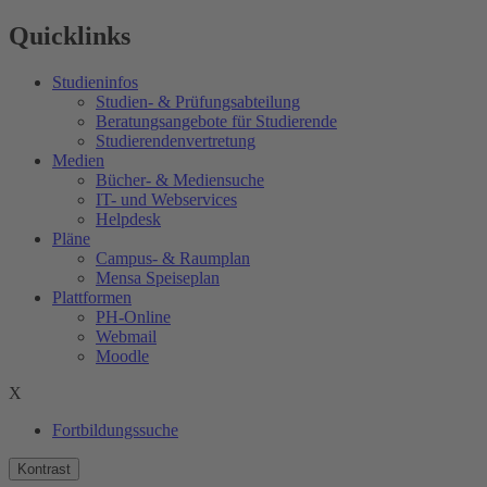
Quicklinks
Studieninfos
Studien- & Prüfungsabteilung
Beratungsangebote für Studierende
Studierendenvertretung
Medien
Bücher- & Mediensuche
IT- und Webservices
Helpdesk
Pläne
Campus- & Raumplan
Mensa Speiseplan
Plattformen
PH-Online
Webmail
Moodle
X
Fortbildungssuche
Kontrast