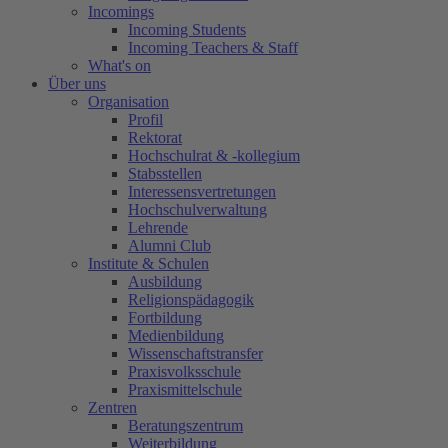
Incomings
Incoming Students
Incoming Teachers & Staff
What's on
Über uns
Organisation
Profil
Rektorat
Hochschulrat & -kollegium
Stabsstellen
Interessensvertretungen
Hochschulverwaltung
Lehrende
Alumni Club
Institute & Schulen
Ausbildung
Religionspädagogik
Fortbildung
Medienbildung
Wissenschaftstransfer
Praxisvolksschule
Praxismittelschule
Zentren
Beratungszentrum
Weiterbildung