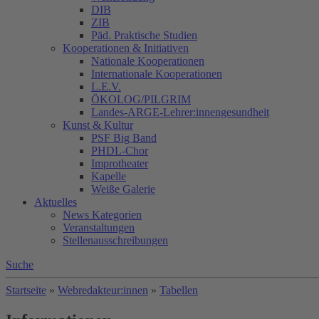
DIB
ZIB
Päd. Praktische Studien
Kooperationen & Initiativen
Nationale Kooperationen
Internationale Kooperationen
L.E.V.
ÖKOLOG/PILGRIM
Landes-ARGE-Lehrer:innengesundheit
Kunst & Kultur
PSF Big Band
PHDL-Chor
Improtheater
Kapelle
Weiße Galerie
Aktuelles
News Kategorien
Veranstaltungen
Stellenausschreibungen
Suche
Startseite
»
Webredakteur:innen
»
Tabellen