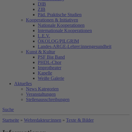
DIB
ZIB
Päd. Praktische Studien
Kooperationen & Initiativen
Nationale Kooperationen
Internationale Kooperationen
L.E.V.
ÖKOLOG/PILGRIM
Landes-ARGE-Lehrer:innengesundheit
Kunst & Kultur
PSF Big Band
PHDL-Chor
Improtheater
Kapelle
Weiße Galerie
Aktuelles
News Kategorien
Veranstaltungen
Stellenausschreibungen
Suche
Startseite
»
Webredakteur:innen
»
Texte & Bilder