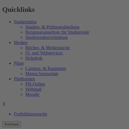
Quicklinks
Studieninfos
Studien- & Prüfungsabteilung
Beratungsangebote für Studierende
Studierendenvertretung
Medien
Bücher- & Mediensuche
IT- und Webservices
Helpdesk
Pläne
Campus- & Raumplan
Mensa Speiseplan
Plattformen
PH-Online
Webmail
Moodle
X
Fortbildungssuche
Kontrast