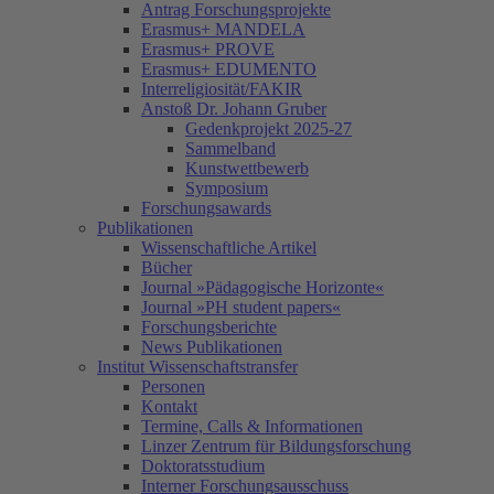
Antrag Forschungsprojekte
Erasmus+ MANDELA
Erasmus+ PROVE
Erasmus+ EDUMENTO
Interreligiosität/FAKIR
Anstoß Dr. Johann Gruber
Gedenkprojekt 2025-27
Sammelband
Kunstwettbewerb
Symposium
Forschungsawards
Publikationen
Wissenschaftliche Artikel
Bücher
Journal »Pädagogische Horizonte«
Journal »PH student papers«
Forschungsberichte
News Publikationen
Institut Wissenschaftstransfer
Personen
Kontakt
Termine, Calls & Informationen
Linzer Zentrum für Bildungsforschung
Doktoratsstudium
Interner Forschungsausschuss