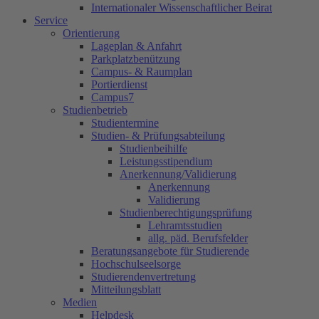
Internationaler Wissenschaftlicher Beirat
Service
Orientierung
Lageplan & Anfahrt
Parkplatzbenützung
Campus- & Raumplan
Portierdienst
Campus7
Studienbetrieb
Studientermine
Studien- & Prüfungsabteilung
Studienbeihilfe
Leistungsstipendium
Anerkennung/Validierung
Anerkennung
Validierung
Studienberechtigungsprüfung
Lehramtsstudien
allg. päd. Berufsfelder
Beratungsangebote für Studierende
Hochschulseelsorge
Studierendenvertretung
Mitteilungsblatt
Medien
Helpdesk