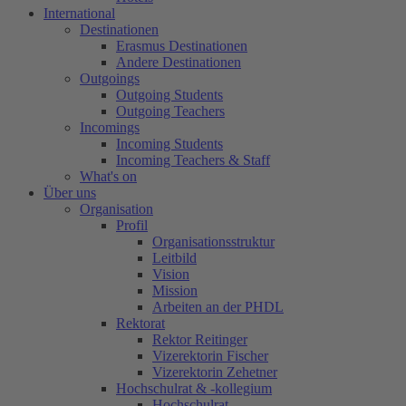
International
Destinationen
Erasmus Destinationen
Andere Destinationen
Outgoings
Outgoing Students
Outgoing Teachers
Incomings
Incoming Students
Incoming Teachers & Staff
What's on
Über uns
Organisation
Profil
Organisationsstruktur
Leitbild
Vision
Mission
Arbeiten an der PHDL
Rektorat
Rektor Reitinger
Vizerektorin Fischer
Vizerektorin Zehetner
Hochschulrat & -kollegium
Hochschulrat