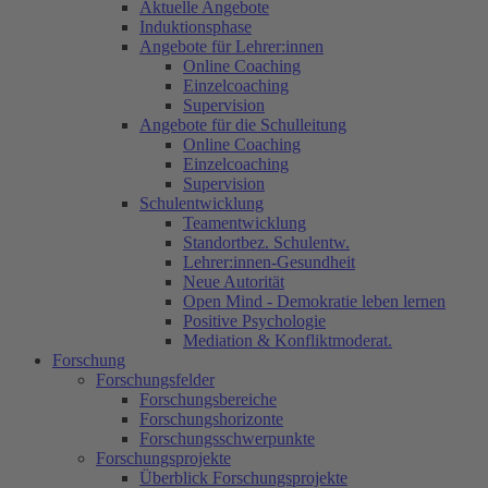
Aktuelle Angebote
Induktionsphase
Angebote für Lehrer:innen
Online Coaching
Einzelcoaching
Supervision
Angebote für die Schulleitung
Online Coaching
Einzelcoaching
Supervision
Schulentwicklung
Teamentwicklung
Standortbez. Schulentw.
Lehrer:innen-Gesundheit
Neue Autorität
Open Mind - Demokratie leben lernen
Positive Psychologie
Mediation & Konfliktmoderat.
Forschung
Forschungsfelder
Forschungsbereiche
Forschungshorizonte
Forschungsschwerpunkte
Forschungsprojekte
Überblick Forschungsprojekte