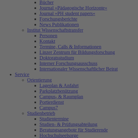
Bücher
Journal »Pädagogische Horizonte«
Journal »PH student papers«
Forschungsberichte
News Publikationen
Institut Wissenschaftstransfer
Personen
Kontakt
Termine, Calls & Informationen
Linzer Zentrum für Bildungsforschung
Doktoratsstudium
Interner Forschungsausschuss
Internationaler Wissenschaftlicher Beirat
Service
Orientierung
Lageplan & Anfahrt
Parkplatzbenützung
Campus- & Raumplan
Portierdienst
Campus7
Studienbetrieb
Studientermine
Studien- & Prüfungsabteilung
Beratungsangebote für Studierende
Hochschulseelsorge