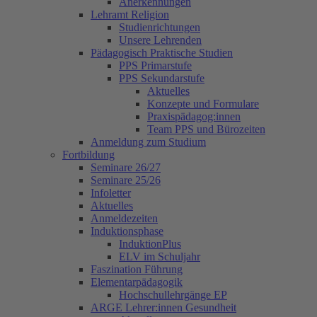
Anerkennungen
Lehramt Religion
Studienrichtungen
Unsere Lehrenden
Pädagogisch Praktische Studien
PPS Primarstufe
PPS Sekundarstufe
Aktuelles
Konzepte und Formulare
Praxispädagog:innen
Team PPS und Bürozeiten
Anmeldung zum Studium
Fortbildung
Seminare 26/27
Seminare 25/26
Infoletter
Aktuelles
Anmeldezeiten
Induktionsphase
InduktionPlus
ELV im Schuljahr
Faszination Führung
Elementarpädagogik
Hochschullehrgänge EP
ARGE Lehrer:innen Gesundheit