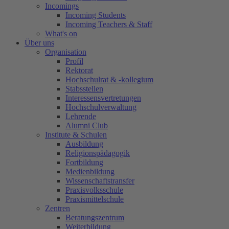
Incomings
Incoming Students
Incoming Teachers & Staff
What's on
Über uns
Organisation
Profil
Rektorat
Hochschulrat & -kollegium
Stabsstellen
Interessensvertretungen
Hochschulverwaltung
Lehrende
Alumni Club
Institute & Schulen
Ausbildung
Religionspädagogik
Fortbildung
Medienbildung
Wissenschaftstransfer
Praxisvolksschule
Praxismittelschule
Zentren
Beratungszentrum
Weiterbildung