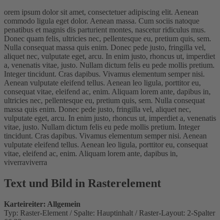
orem ipsum dolor sit amet, consectetuer adipiscing elit. Aenean
commodo ligula eget dolor. Aenean massa. Cum sociis natoque
penatibus et magnis dis parturient montes, nascetur ridiculus mus.
Donec quam felis, ultricies nec, pellentesque eu, pretium quis, sem.
Nulla consequat massa quis enim. Donec pede justo, fringilla vel,
aliquet nec, vulputate eget, arcu. In enim justo, rhoncus ut, imperdiet
a, venenatis vitae, justo. Nullam dictum felis eu pede mollis pretium.
Integer tincidunt. Cras dapibus. Vivamus elementum semper nisi.
Aenean vulputate eleifend tellus. Aenean leo ligula, porttitor eu,
consequat vitae, eleifend ac, enim. Aliquam lorem ante, dapibus in,
ultricies nec, pellentesque eu, pretium quis, sem. Nulla consequat
massa quis enim. Donec pede justo, fringilla vel, aliquet nec,
vulputate eget, arcu. In enim justo, rhoncus ut, imperdiet a, venenatis
vitae, justo. Nullam dictum felis eu pede mollis pretium. Integer
tincidunt. Cras dapibus. Vivamus elementum semper nisi. Aenean
vulputate eleifend tellus. Aenean leo ligula, porttitor eu, consequat
vitae, eleifend ac, enim. Aliquam lorem ante, dapibus in,
viverraviverra
Text und Bild in Rasterelement
Karteireiter: Allgemein
Typ: Raster-Element / Spalte: Hauptinhalt / Raster-Layout: 2-Spalter