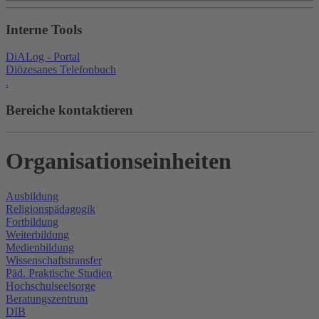
Interne Tools
DiALog - Portal
Diözesanes Telefonbuch
.
Bereiche kontaktieren
Organisationseinheiten
Ausbildung
Religionspädagogik
Fortbildung
Weiterbildung
Medienbildung
Wissenschaftstransfer
Päd. Praktische Studien
Hochschulseelsorge
Beratungszentrum
DIB