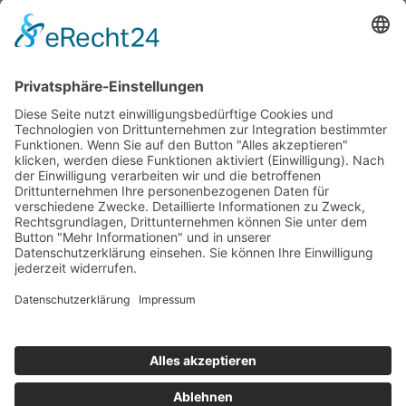
Päd. Praktische Studien
Päd. Prakt. Studien
Personen
Kontakt
Kooperationen & Initiativen
Nationale Kooperationen
Internationale Kooperationen
L.E.V.
Nachlese
Soziales Engagement
Materialien und Links
Personen
Kontakt
ÖKOLOG/PILGRIM
Aktuelles
Materialien & Links
Personen
Kontakt
Landes-ARGE-Lehrer:innengesundheit
Kunst & Kultur
PSF Big Band
PHDL-Chor
Improtheater
Kapelle
Weiße Galerie