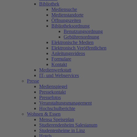
Bibliothek
Mediensuche
Medienstandorte
Öffnungszeiten
Bibliotheksordnung
Benutzungsordnung
Gebührenordnung
Elektronische Medien
Elektronisch Veröffentlichen
Anleitungsvideos
Formulare
Kontakt
Medienwerkstatt
IT- und Webservices
Presse
Medienspiegel
Pressekontakt
Pressefotos
Veranstaltungsmanagement
Hochschulberichte
Wohnen & Essen
Mensa Speiseplan
Studierendenheim Salesianum
Studentenheime in Linz
Hotels