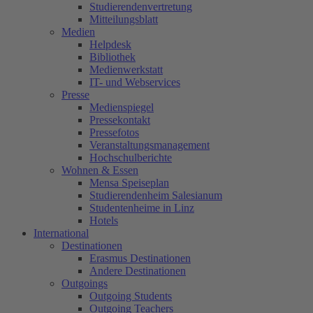
Studierendenvertretung
Mitteilungsblatt
Medien
Helpdesk
Bibliothek
Medienwerkstatt
IT- und Webservices
Presse
Medienspiegel
Pressekontakt
Pressefotos
Veranstaltungsmanagement
Hochschulberichte
Wohnen & Essen
Mensa Speiseplan
Studierendenheim Salesianum
Studentenheime in Linz
Hotels
International
Destinationen
Erasmus Destinationen
Andere Destinationen
Outgoings
Outgoing Students
Outgoing Teachers