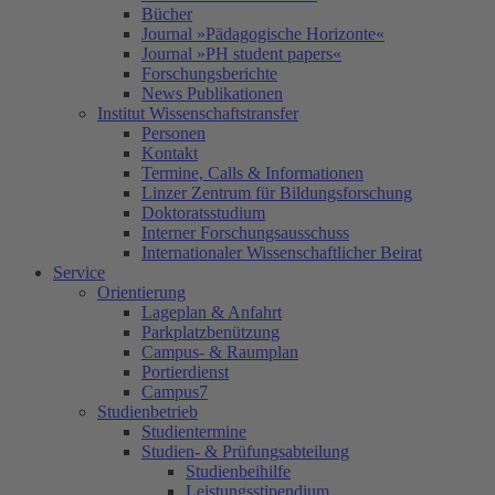
Bücher
Journal »Pädagogische Horizonte«
Journal »PH student papers«
Forschungsberichte
News Publikationen
Institut Wissenschaftstransfer
Personen
Kontakt
Termine, Calls & Informationen
Linzer Zentrum für Bildungsforschung
Doktoratsstudium
Interner Forschungsausschuss
Internationaler Wissenschaftlicher Beirat
Service
Orientierung
Lageplan & Anfahrt
Parkplatzbenützung
Campus- & Raumplan
Portierdienst
Campus7
Studienbetrieb
Studientermine
Studien- & Prüfungsabteilung
Studienbeihilfe
Leistungsstipendium