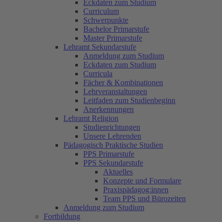
Eckdaten zum Studium
Curriculum
Schwerpunkte
Bachelor Primarstufe
Master Primarstufe
Lehramt Sekundarstufe
Anmeldung zum Studium
Eckdaten zum Studium
Curricula
Fächer & Kombinationen
Lehrveranstaltungen
Leitfaden zum Studienbeginn
Anerkennungen
Lehramt Religion
Studienrichtungen
Unsere Lehrenden
Pädagogisch Praktische Studien
PPS Primarstufe
PPS Sekundarstufe
Aktuelles
Konzepte und Formulare
Praxispädagog:innen
Team PPS und Bürozeiten
Anmeldung zum Studium
Fortbildung