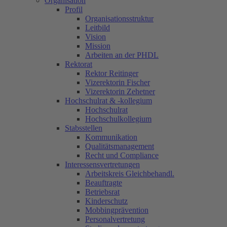
Organisation
Profil
Organisationsstruktur
Leitbild
Vision
Mission
Arbeiten an der PHDL
Rektorat
Rektor Reitinger
Vizerektorin Fischer
Vizerektorin Zehetner
Hochschulrat & -kollegium
Hochschulrat
Hochschulkollegium
Stabsstellen
Kommunikation
Qualitätsmanagement
Recht und Compliance
Interessensvertretungen
Arbeitskreis Gleichbehandl.
Beauftragte
Betriebsrat
Kinderschutz
Mobbingprävention
Personalvertretung