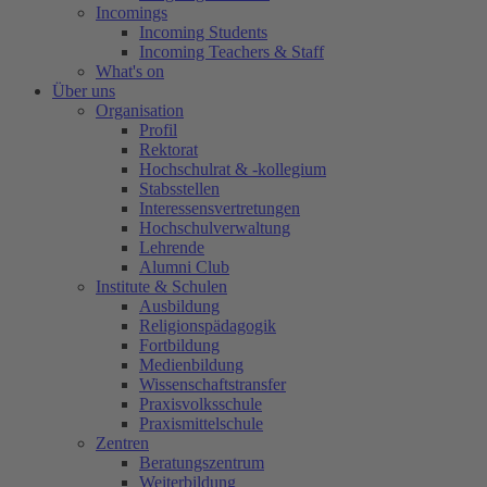
Incomings
Incoming Students
Incoming Teachers & Staff
What's on
Über uns
Organisation
Profil
Rektorat
Hochschulrat & -kollegium
Stabsstellen
Interessensvertretungen
Hochschulverwaltung
Lehrende
Alumni Club
Institute & Schulen
Ausbildung
Religionspädagogik
Fortbildung
Medienbildung
Wissenschaftstransfer
Praxisvolksschule
Praxismittelschule
Zentren
Beratungszentrum
Weiterbildung