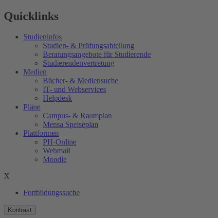
Quicklinks
Studieninfos
Studien- & Prüfungsabteilung
Beratungsangebote für Studierende
Studierendenvertretung
Medien
Bücher- & Mediensuche
IT- und Webservices
Helpdesk
Pläne
Campus- & Raumplan
Mensa Speiseplan
Plattformen
PH-Online
Webmail
Moodle
X
Fortbildungssuche
Kontrast