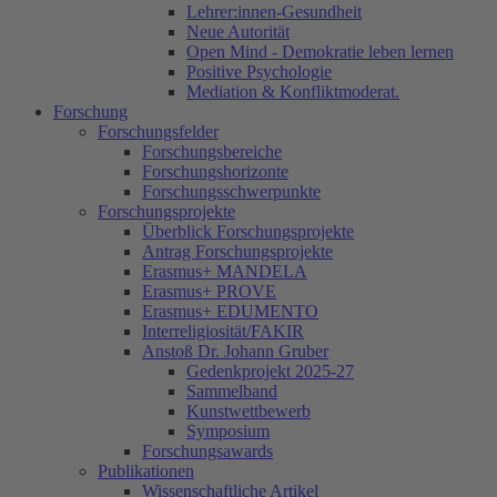
Lehrer:innen-Gesundheit
Neue Autorität
Open Mind - Demokratie leben lernen
Positive Psychologie
Mediation & Konfliktmoderat.
Forschung
Forschungsfelder
Forschungsbereiche
Forschungshorizonte
Forschungsschwerpunkte
Forschungsprojekte
Überblick Forschungsprojekte
Antrag Forschungsprojekte
Erasmus+ MANDELA
Erasmus+ PROVE
Erasmus+ EDUMENTO
Interreligiosität/FAKIR
Anstoß Dr. Johann Gruber
Gedenkprojekt 2025-27
Sammelband
Kunstwettbewerb
Symposium
Forschungsawards
Publikationen
Wissenschaftliche Artikel