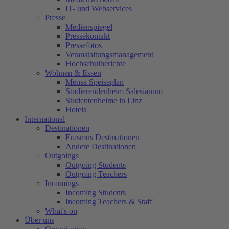
IT- und Webservices
Presse
Medienspiegel
Pressekontakt
Pressefotos
Veranstaltungsmanagement
Hochschulberichte
Wohnen & Essen
Mensa Speiseplan
Studierendenheim Salesianum
Studentenheime in Linz
Hotels
International
Destinationen
Erasmus Destinationen
Andere Destinationen
Outgoings
Outgoing Students
Outgoing Teachers
Incomings
Incoming Students
Incoming Teachers & Staff
What's on
Über uns