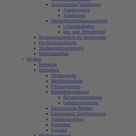
Anerkennung/Validierung
Anerkennung
Validierung
Studienberechtigungsprüfung
Lehramtsstudien
allg. päd. Berufsfelder
Beratungsangebote für Studierende
Hochschulseelsorge
Studierendenvertretung
Mitteilungsblatt
Medien
Helpdesk
Bibliothek
Mediensuche
Medienstandorte
Öffnungszeiten
Bibliotheksordnung
Benutzungsordnung
Gebührenordnung
Elektronische Medien
Elektronisch Veröffentlichen
Anleitungsvideos
Formulare
Kontakt
Medienwerkstatt