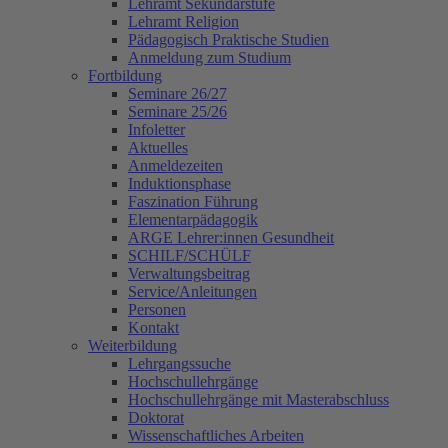
Lehramt Sekundarstufe
Lehramt Religion
Pädagogisch Praktische Studien
Anmeldung zum Studium
Fortbildung
Seminare 26/27
Seminare 25/26
Infoletter
Aktuelles
Anmeldezeiten
Induktionsphase
Faszination Führung
Elementarpädagogik
ARGE Lehrer:innen Gesundheit
SCHILF/SCHÜLF
Verwaltungsbeitrag
Service/Anleitungen
Personen
Kontakt
Weiterbildung
Lehrgangssuche
Hochschullehrgänge
Hochschullehrgänge mit Masterabschluss
Doktorat
Wissenschaftliches Arbeiten