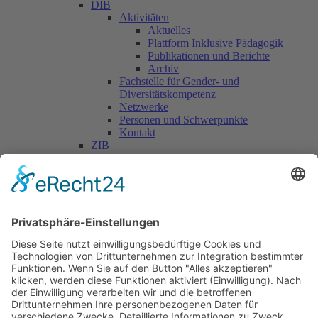
DIB
Aktivitäten
Aktuelles
Plattform Inklusive Pädagogik
Publikationen und Berichte
Archiv
Fachstelle für Gender- und
Diversitätskompetenz
Netzwerke
Personen und Schwerpunkte
Kontakt
ZIB
Päd. Praktische Studien
Päd. Prakt. Studien
Personen
Kontakt
Kooperationen & Initiativen
Nationale Kooperationen
Internationale Kooperationen
L.E.V.
Nachlese
Soziales Engagement
Materialien und Links
Personen
Kontakt