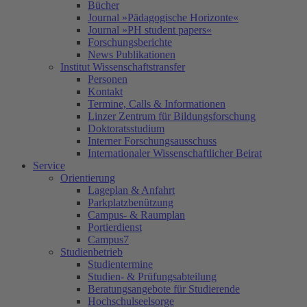
Bücher
Journal »Pädagogische Horizonte«
Journal »PH student papers«
Forschungsberichte
News Publikationen
Institut Wissenschaftstransfer
Personen
Kontakt
Termine, Calls & Informationen
Linzer Zentrum für Bildungsforschung
Doktoratsstudium
Interner Forschungsausschuss
Internationaler Wissenschaftlicher Beirat
Service
Orientierung
Lageplan & Anfahrt
Parkplatzbenützung
Campus- & Raumplan
Portierdienst
Campus7
Studienbetrieb
Studientermine
Studien- & Prüfungsabteilung
Beratungsangebote für Studierende
Hochschulseelsorge