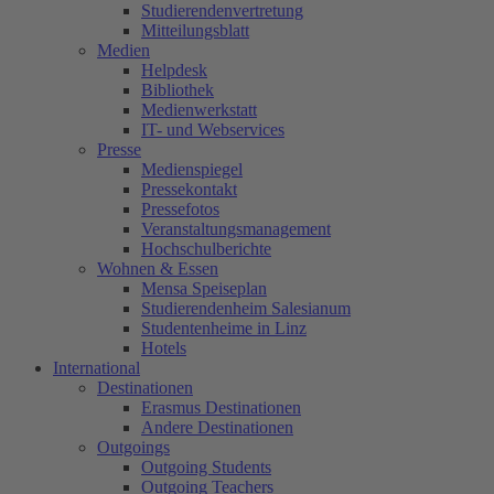
Studierendenvertretung
Mitteilungsblatt
Medien
Helpdesk
Bibliothek
Medienwerkstatt
IT- und Webservices
Presse
Medienspiegel
Pressekontakt
Pressefotos
Veranstaltungsmanagement
Hochschulberichte
Wohnen & Essen
Mensa Speiseplan
Studierendenheim Salesianum
Studentenheime in Linz
Hotels
International
Destinationen
Erasmus Destinationen
Andere Destinationen
Outgoings
Outgoing Students
Outgoing Teachers