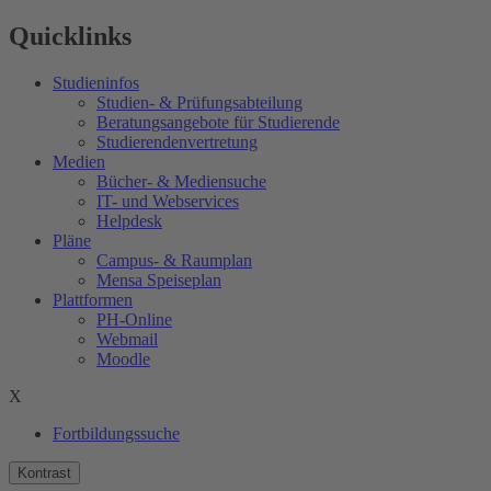
Quicklinks
Studieninfos
Studien- & Prüfungsabteilung
Beratungsangebote für Studierende
Studierendenvertretung
Medien
Bücher- & Mediensuche
IT- und Webservices
Helpdesk
Pläne
Campus- & Raumplan
Mensa Speiseplan
Plattformen
PH-Online
Webmail
Moodle
X
Fortbildungssuche
Kontrast