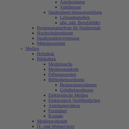
Anerkennung
Validierung
Studienberechtigungsprüfung
Lehramtsstudien
allg. päd. Berufsfelder
Beratungsangebote für Studierende
Hochschulseelsorge
Studierendenvertretung
Mitteilungsblatt
Medien
Helpdesk
Bibliothek
Mediensuche
Medienstandorte
Öffnungszeiten
Bibliotheksordnung
Benutzungsordnung
Gebührenordnung
Elektronische Medien
Elektronisch Veröffentlichen
Anleitungsvideos
Formulare
Kontakt
Medienwerkstatt
IT- und Webservices