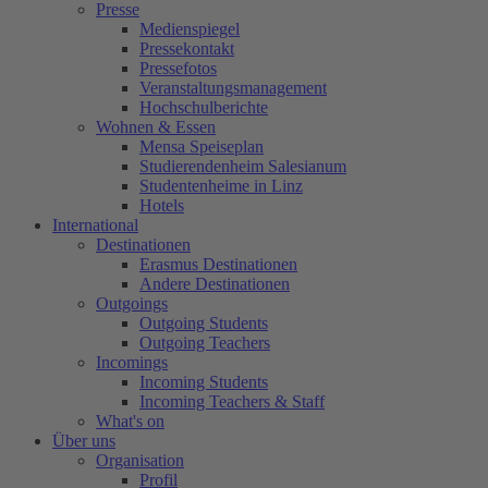
Presse
Medienspiegel
Pressekontakt
Pressefotos
Veranstaltungsmanagement
Hochschulberichte
Wohnen & Essen
Mensa Speiseplan
Studierendenheim Salesianum
Studentenheime in Linz
Hotels
International
Destinationen
Erasmus Destinationen
Andere Destinationen
Outgoings
Outgoing Students
Outgoing Teachers
Incomings
Incoming Students
Incoming Teachers & Staff
What's on
Über uns
Organisation
Profil