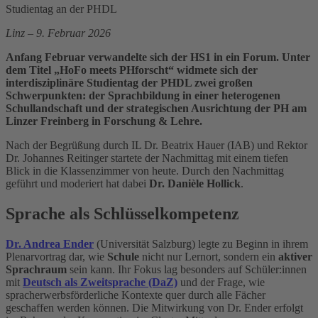
Studientag an der PHDL
Linz – 9. Februar 2026
Anfang Februar verwandelte sich der HS1 in ein Forum. Unter
dem Titel „HoFo meets PHforscht“ widmete sich der
interdisziplinäre Studientag der PHDL zwei großen
Schwerpunkten: der Sprachbildung in einer heterogenen
Schullandschaft und der strategischen Ausrichtung der PH am
Linzer Freinberg in Forschung & Lehre.
Nach der Begrüßung durch IL Dr. Beatrix Hauer (IAB) und Rektor
Dr. Johannes Reitinger startete der Nachmittag mit einem tiefen
Blick in die Klassenzimmer von heute. Durch den Nachmittag
geführt und moderiert hat dabei
Dr. Danièle Hollick
.
Sprache als Schlüsselkompetenz
Dr. Andrea Ender
(Universität Salzburg) legte zu Beginn in ihrem
Plenarvortrag dar, wie
Schule
nicht nur Lernort, sondern ein
aktiver
Sprachraum
sein kann. Ihr Fokus lag besonders auf Schüler:innen
mit
Deutsch als Zweitsprache (DaZ)
und der Frage, wie
spracherwerbsförderliche Kontexte quer durch alle Fächer
geschaffen werden können. Die Mitwirkung von Dr. Ender erfolgt