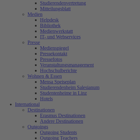
Studierendenvertretung
Mitteilungsblatt
Medien
Helpdesk
Bibliothek
Medienwerkstatt
IT- und Webservices
Presse
Medienspiegel
Pressekontakt
Pressefotos
Veranstaltungsmanagement
Hochschulberichte
Wohnen & Essen
Mensa Speiseplan
Studierendenheim Salesianum
Studentenheime in Linz
Hotels
International
Destinationen
Erasmus Destinationen
Andere Destinationen
Outgoings
Outgoing Students
Outgoing Teachers