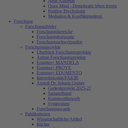
Neue Autorität
Open Mind - Demokratie leben lernen
Positive Psychologie
Mediation & Konfliktmoderat.
Forschung
Forschungsfelder
Forschungsbereiche
Forschungshorizonte
Forschungsschwerpunkte
Forschungsprojekte
Überblick Forschungsprojekte
Antrag Forschungsprojekte
Erasmus+ MANDELA
Erasmus+ PROVE
Erasmus+ EDUMENTO
Interreligiosität/FAKIR
Anstoß Dr. Johann Gruber
Gedenkprojekt 2025-27
Sammelband
Kunstwettbewerb
Symposium
Forschungsawards
Publikationen
Wissenschaftliche Artikel
Bücher