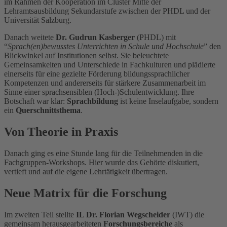
im Rahmen der Kooperation im Cluster Mitte der
Lehramtsausbildung Sekundarstufe zwischen der PHDL und der
Universität Salzburg.
Danach weitete
Dr. Gudrun Kasberger
(PHDL) mit
“
Sprach(en)bewusstes Unterrichten in Schule und Hochschule
” den
Blickwinkel auf Institutionen selbst. Sie beleuchtete
Gemeinsamkeiten und Unterschiede in Fachkulturen und plädierte
einerseits für eine gezielte Förderung bildungssprachlicher
Kompetenzen und andererseits für stärkere Zusammenarbeit im
Sinne einer sprachsensiblen (Hoch-)Schulentwicklung. Ihre
Botschaft war klar:
Sprachbildung
ist keine Inselaufgabe, sondern
ein
Querschnittsthema
.
Von Theorie in Praxis
Danach ging es eine Stunde lang für die Teilnehmenden in die
Fachgruppen-Workshops. Hier wurde das Gehörte diskutiert,
vertieft und auf die eigene Lehrtätigkeit übertragen.
Neue Matrix für die Forschung
Im zweiten Teil stellte
IL Dr. Florian Wegscheider
(IWT) die
gemeinsam herausgearbeiteten
Forschungsbereiche
als