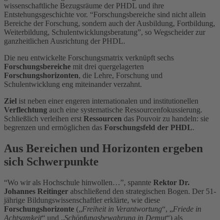
wissenschaftliche Bezugsräume der PHDL und ihre
Entstehungsgeschichte vor. “Forschungsbereiche sind nicht allein
Bereiche der Forschung, sondern auch der Ausbildung, Fortbildung,
Weiterbildung, Schulentwicklungsberatung”, so Wegscheider zur
ganzheitlichen Ausrichtung der PHDL.
Die neu entwickelte Forschungsmatrix verknüpft sechs
Forschungsbereiche
mit drei quergelagerten
Forschungshorizonten
,
die Lehre, Forschung und
Schulentwicklung eng miteinander verzahnt.
Ziel
ist neben einer engeren internationalen und institutionellen
Verflechtung
auch eine systematische Ressourcenfokussierung.
Schließlich verleihen erst
Ressourcen
das Pouvoir zu handeln: sie
begrenzen und ermöglichen das
Forschungsfeld der PHDL
.
Aus Bereichen und Horizonten ergeben
sich Schwerpunkte
“Wo wir als Hochschule hinwollen…”, spannte
Rektor Dr.
Johannes Reitinger
abschließend den strategischen Bogen. Der 51-
jährige Bildungswissenschaftler erklärte, wie diese
Forschungshorizonte
(„
Freiheit in Verantwortung
“, „
Friede in
Achtsamkeit
“ und „
Schöpfungsbewahrung in Demut
“) als