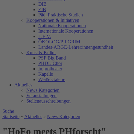
DIB
ZIB
Päd. Praktische Studien
Kooperationen & Initiativen
Nationale Kooperationen
Internationale Kooperationen
L.E.V.
ÖKOLOG/PILGRIM
Landes-ARGE-Lehrer:innengesundheit
Kunst & Kultur
PSF Big Band
PHDL-Chor
Improtheater
Kapelle
Weiße Galerie
Aktuelles
News Kategorien
Veranstaltungen
Stellenausschreibungen
Suche
Startseite
»
Aktuelles
»
News Kategorien
"HoFo meets PHforscht"