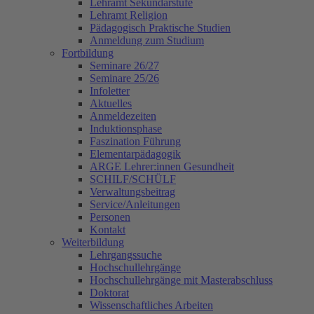
Lehramt Sekundarstufe
Lehramt Religion
Pädagogisch Praktische Studien
Anmeldung zum Studium
Fortbildung
Seminare 26/27
Seminare 25/26
Infoletter
Aktuelles
Anmeldezeiten
Induktionsphase
Faszination Führung
Elementarpädagogik
ARGE Lehrer:innen Gesundheit
SCHILF/SCHÜLF
Verwaltungsbeitrag
Service/Anleitungen
Personen
Kontakt
Weiterbildung
Lehrgangssuche
Hochschullehrgänge
Hochschullehrgänge mit Masterabschluss
Doktorat
Wissenschaftliches Arbeiten