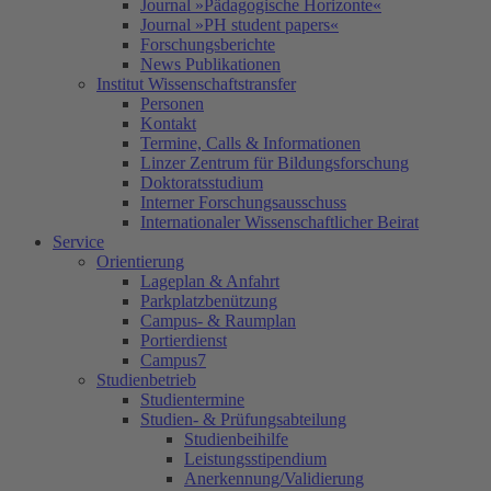
Journal »Pädagogische Horizonte«
Journal »PH student papers«
Forschungsberichte
News Publikationen
Institut Wissenschaftstransfer
Personen
Kontakt
Termine, Calls & Informationen
Linzer Zentrum für Bildungsforschung
Doktoratsstudium
Interner Forschungsausschuss
Internationaler Wissenschaftlicher Beirat
Service
Orientierung
Lageplan & Anfahrt
Parkplatzbenützung
Campus- & Raumplan
Portierdienst
Campus7
Studienbetrieb
Studientermine
Studien- & Prüfungsabteilung
Studienbeihilfe
Leistungsstipendium
Anerkennung/Validierung