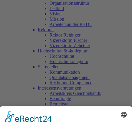
Organisationsstruktur
Leitbild
Vision
Mission
Arbeiten an der PHDL
Rektorat
Rektor Reitinger
Vizerektorin Fischer
Vizerektorin Zehetner
Hochschulrat & -kollegium
Hochschulrat
Hochschulkollegium
Stabsstellen
Kommunikation
Qualitätsmanagement
Recht und Compliance
Interessensvertretungen
Arbeitskreis Gleichbehandl.
Beauftragte
Betriebsrat
Kinderschutz
Mobbingprävention
Personalvertretung
Studierendenvertretung
Hochschulverwaltung