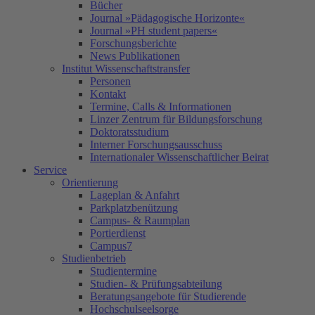
Bücher
Journal »Pädagogische Horizonte«
Journal »PH student papers«
Forschungsberichte
News Publikationen
Institut Wissenschaftstransfer
Personen
Kontakt
Termine, Calls & Informationen
Linzer Zentrum für Bildungsforschung
Doktoratsstudium
Interner Forschungsausschuss
Internationaler Wissenschaftlicher Beirat
Service
Orientierung
Lageplan & Anfahrt
Parkplatzbenützung
Campus- & Raumplan
Portierdienst
Campus7
Studienbetrieb
Studientermine
Studien- & Prüfungsabteilung
Beratungsangebote für Studierende
Hochschulseelsorge