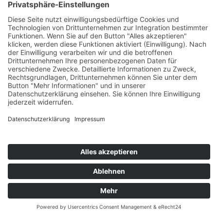
Lehrende
Alumni Club
Mitgliedschaft
Exklusive Vorteile
Veranstaltungen
Über uns
Institute & Schulen
Ausbildung
Studienrichtungen
Personen
Koordination der Fachbereiche
Kontakt
Religionspädagogik
Studienrichtungen
Forschung & Publikationen
Linzer Forum Religionspäd.
Kontakt & Personen
Fortbildung
Fortbildung
Weiterbildung
Personen
Kontakt
Medienbildung
Bildungsangebote
Projekte