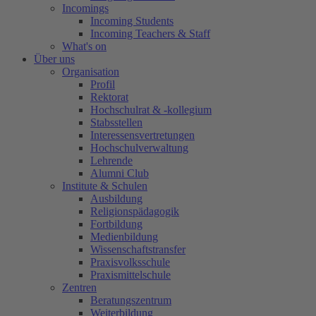
Incomings
Incoming Students
Incoming Teachers & Staff
What's on
Über uns
Organisation
Profil
Rektorat
Hochschulrat & -kollegium
Stabsstellen
Interessensvertretungen
Hochschulverwaltung
Lehrende
Alumni Club
Institute & Schulen
Ausbildung
Religionspädagogik
Fortbildung
Medienbildung
Wissenschaftstransfer
Praxisvolksschule
Praxismittelschule
Zentren
Beratungszentrum
Weiterbildung