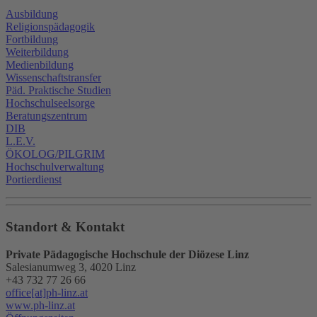
Ausbildung
Religionspädagogik
Fortbildung
Weiterbildung
Medienbildung
Wissenschaftstransfer
Päd. Praktische Studien
Hochschulseelsorge
Beratungszentrum
DIB
L.E.V.
ÖKOLOG/PILGRIM
Hochschulverwaltung
Portierdienst
Standort & Kontakt
Private Pädagogische Hochschule der Diözese Linz
Salesianumweg 3, 4020 Linz
+43 732 77 26 66
office[at]ph-linz.at
www.ph-linz.at