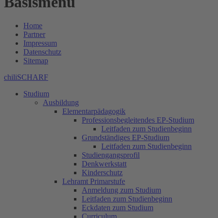
Basismenu
Home
Partner
Impressum
Datenschutz
Sitemap
chiliSCHARF
Studium
Ausbildung
Elementarpädagogik
Professionsbegleitendes EP-Studium
Leitfaden zum Studienbeginn
Grundständiges EP-Studium
Leitfaden zum Studienbeginn
Studiengangsprofil
Denkwerkstatt
Kinderschutz
Lehramt Primarstufe
Anmeldung zum Studium
Leitfaden zum Studienbeginn
Eckdaten zum Studium
Curriculum