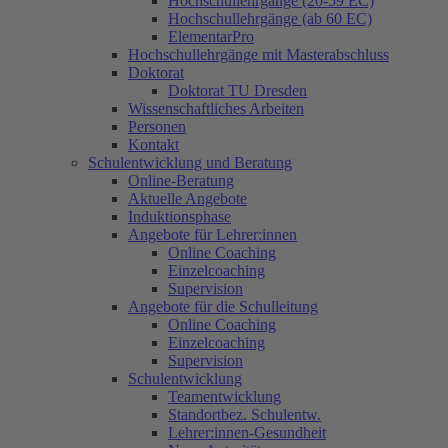
Hochschullehrgänge (20-59 EC)
Hochschullehrgänge (ab 60 EC)
ElementarPro
Hochschullehrgänge mit Masterabschluss
Doktorat
Doktorat TU Dresden
Wissenschaftliches Arbeiten
Personen
Kontakt
Schulentwicklung und Beratung
Online-Beratung
Aktuelle Angebote
Induktionsphase
Angebote für Lehrer:innen
Online Coaching
Einzelcoaching
Supervision
Angebote für die Schulleitung
Online Coaching
Einzelcoaching
Supervision
Schulentwicklung
Teamentwicklung
Standortbez. Schulentw.
Lehrer:innen-Gesundheit