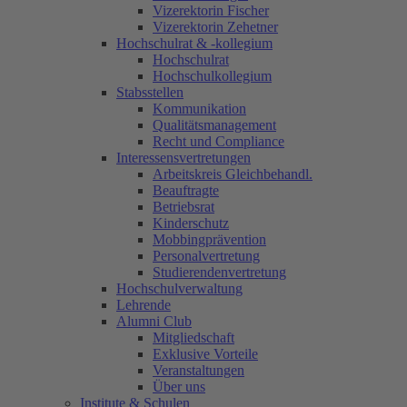
Vizerektorin Fischer
Vizerektorin Zehetner
Hochschulrat & -kollegium
Hochschulrat
Hochschulkollegium
Stabsstellen
Kommunikation
Qualitätsmanagement
Recht und Compliance
Interessensvertretungen
Arbeitskreis Gleichbehandl.
Beauftragte
Betriebsrat
Kinderschutz
Mobbingprävention
Personalvertretung
Studierendenvertretung
Hochschulverwaltung
Lehrende
Alumni Club
Mitgliedschaft
Exklusive Vorteile
Veranstaltungen
Über uns
Institute & Schulen