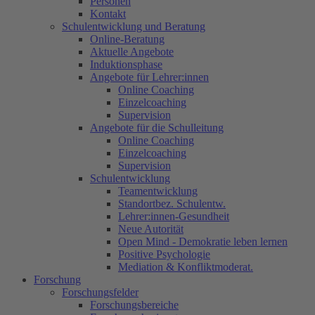
Personen
Kontakt
Schulentwicklung und Beratung
Online-Beratung
Aktuelle Angebote
Induktionsphase
Angebote für Lehrer:innen
Online Coaching
Einzelcoaching
Supervision
Angebote für die Schulleitung
Online Coaching
Einzelcoaching
Supervision
Schulentwicklung
Teamentwicklung
Standortbez. Schulentw.
Lehrer:innen-Gesundheit
Neue Autorität
Open Mind - Demokratie leben lernen
Positive Psychologie
Mediation & Konfliktmoderat.
Forschung
Forschungsfelder
Forschungsbereiche