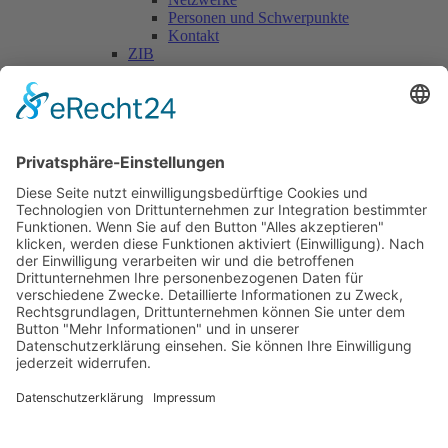
Personen und Schwerpunkte
Kontakt
ZIB
Päd. Praktische Studien
Päd. Prakt. Studien
Personen
Kontakt
Kooperationen & Initiativen
Nationale Kooperationen
Internationale Kooperationen
L.E.V.
Nachlese
Soziales Engagement
Materialien und Links
Personen
Kontakt
ÖKOLOG/PILGRIM
Aktuelles
Materialien & Links
Personen
Kontakt
Landes-ARGE-Lehrer:innengesundheit
Kunst & Kultur
PSF Big Band