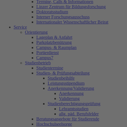
Termine, Calls & Informationen
Linzer Zentrum für Bildungsforschung
Doktoratsstudium
Interner Forschungsausschuss
Internationaler Wissenschaftlicher Beirat
Service
Orientierung
Lageplan & Anfahrt
Parkplatzbenützung
Campus- & Raumplan
Portierdienst
Campus7
Studienbetrieb
Studientermine
Studien- & Prüfungsabteilung
Studienbeihilfe
Leistungsstipendium
Anerkennung/Validierung
Anerkennung
Validierung
Studienberechtigungsprüfung
Lehramtsstudien
allg. päd. Berufsfelder
Beratungsangebote für Studierende
Hochschulseelsorge