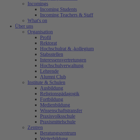
Incomings
Incoming Students
Incoming Teachers & Staff
What's on
Über uns
Organisation
Profil
Rektorat
Hochschulrat & -kollegium
Stabsstellen
Interessensvertretungen
Hochschulverwaltung
Lehrende
Alumni Club
Institute & Schulen
Ausbildung
Religionspädagogik
Fortbildung
Medienbildung
Wissenschaftstransfer
Praxisvolksschule
Praxismittelschule
Zentren
Beratungszentrum
Weiterbildung