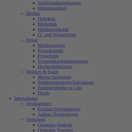
Studierendenvertretung
Mitteilungsblatt
Medien
Helpdesk
Bibliothek
Medienwerkstatt
IT- und Webservices
Presse
Medienspiegel
Pressekontakt
Pressefotos
Veranstaltungsmanagement
Hochschulberichte
Wohnen & Essen
Mensa Speiseplan
Studierendenheim Salesianum
Studentenheime in Linz
Hotels
International
Destinationen
Erasmus Destinationen
Andere Destinationen
Outgoings
Outgoing Students
Outgoing Teachers