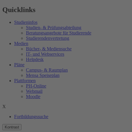
Quicklinks
Studieninfos
Studien- & Prüfungsabteilung
Beratungsangebote für Studierende
Studierendenvertretung
Medien
Bücher- & Mediensuche
IT- und Webservices
Helpdesk
Pläne
Campus- & Raumplan
Mensa Speiseplan
Plattformen
PH-Online
Webmail
Moodle
X
Fortbildungssuche
Kontrast