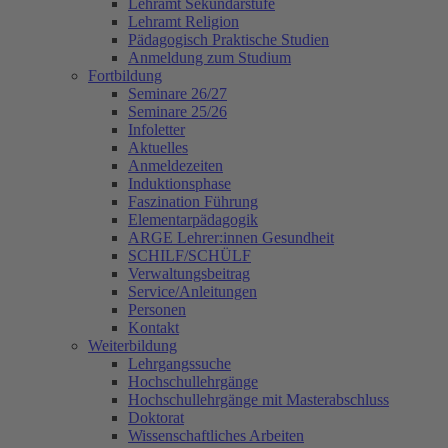
Lehramt Sekundarstufe
Lehramt Religion
Pädagogisch Praktische Studien
Anmeldung zum Studium
Fortbildung
Seminare 26/27
Seminare 25/26
Infoletter
Aktuelles
Anmeldezeiten
Induktionsphase
Faszination Führung
Elementarpädagogik
ARGE Lehrer:innen Gesundheit
SCHILF/SCHÜLF
Verwaltungsbeitrag
Service/Anleitungen
Personen
Kontakt
Weiterbildung
Lehrgangssuche
Hochschullehrgänge
Hochschullehrgänge mit Masterabschluss
Doktorat
Wissenschaftliches Arbeiten