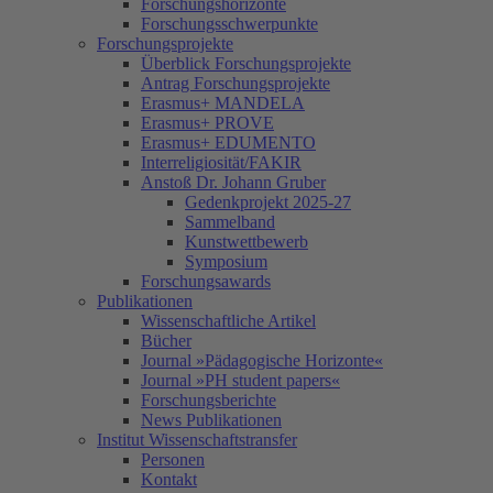
Forschungshorizonte
Forschungsschwerpunkte
Forschungsprojekte
Überblick Forschungsprojekte
Antrag Forschungsprojekte
Erasmus+ MANDELA
Erasmus+ PROVE
Erasmus+ EDUMENTO
Interreligiosität/FAKIR
Anstoß Dr. Johann Gruber
Gedenkprojekt 2025-27
Sammelband
Kunstwettbewerb
Symposium
Forschungsawards
Publikationen
Wissenschaftliche Artikel
Bücher
Journal »Pädagogische Horizonte«
Journal »PH student papers«
Forschungsberichte
News Publikationen
Institut Wissenschaftstransfer
Personen
Kontakt