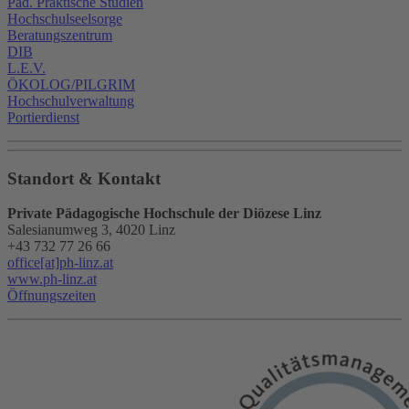
Päd. Praktische Studien
Hochschulseelsorge
Beratungszentrum
DIB
L.E.V.
ÖKOLOG/PILGRIM
Hochschulverwaltung
Portierdienst
Standort & Kontakt
Private Pädagogische Hochschule der Diözese Linz
Salesianumweg 3, 4020 Linz
+43 732 77 26 66
office[at]ph-linz.at
www.ph-linz.at
Öffnungszeiten