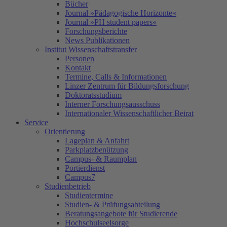
Bücher
Journal »Pädagogische Horizonte«
Journal »PH student papers«
Forschungsberichte
News Publikationen
Institut Wissenschaftstransfer
Personen
Kontakt
Termine, Calls & Informationen
Linzer Zentrum für Bildungsforschung
Doktoratsstudium
Interner Forschungsausschuss
Internationaler Wissenschaftlicher Beirat
Service
Orientierung
Lageplan & Anfahrt
Parkplatzbenützung
Campus- & Raumplan
Portierdienst
Campus7
Studienbetrieb
Studientermine
Studien- & Prüfungsabteilung
Beratungsangebote für Studierende
Hochschulseelsorge