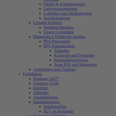
Fächer & Kombinationen
Lehrveranstaltungen
Leitfaden zum Studienbeginn
Anerkennungen
Lehramt Religion
Studienrichtungen
Unsere Lehrenden
Pädagogisch Praktische Studien
PPS Primarstufe
PPS Sekundarstufe
Aktuelles
Konzepte und Formulare
Praxispädagog:innen
Team PPS und Bürozeiten
Anmeldung zum Studium
Fortbildung
Seminare 26/27
Seminare 25/26
Infoletter
Aktuelles
Anmeldezeiten
Induktionsphase
InduktionPlus
ELV im Schuljahr
Faszination Führung