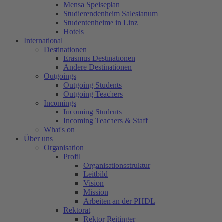
Mensa Speiseplan
Studierendenheim Salesianum
Studentenheime in Linz
Hotels
International
Destinationen
Erasmus Destinationen
Andere Destinationen
Outgoings
Outgoing Students
Outgoing Teachers
Incomings
Incoming Students
Incoming Teachers & Staff
What's on
Über uns
Organisation
Profil
Organisationsstruktur
Leitbild
Vision
Mission
Arbeiten an der PHDL
Rektorat
Rektor Reitinger