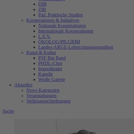
DIB
ZIB
Päd. Praktische Studien
Kooperationen & Initiativen
Nationale Kooperationen
Internationale Kooperationen
L.E.V.
ÖKOLOG/PILGRIM
Landes-ARGE-Lehrer:innengesundheit
Kunst & Kultur
PSF Big Band
PHDL-Chor
Improtheater
Kapelle
Weiße Galerie
Aktuelles
News Kategorien
Veranstaltungen
Stellenausschreibungen
Suche