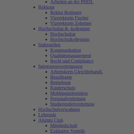
Arbeiten an der PHDL
Rektorat
Rektor Reitinger
Vizerektorin Fischer
Vizerektorin Zehetner
Hochschulrat & -kollegium
Hochschulrat
Hochschulkollegium
Stabsstellen
Kommunikation
Qualitätsmanagement
Recht und Compliance
Interessensvertretungen
Arbeitskreis Gleichbehandl.
Beauftragte
Betriebsrat
Kinderschutz
Mobbingprävention
Personalvertretung
Studierendenvertretung
Hochschulverwaltung
Lehrende
Alumni Club
Mitgliedschaft
Exklusive Vorteile