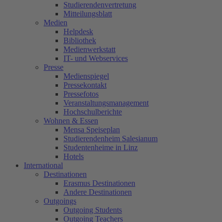
Studierendenvertretung
Mitteilungsblatt
Medien
Helpdesk
Bibliothek
Medienwerkstatt
IT- und Webservices
Presse
Medienspiegel
Pressekontakt
Pressefotos
Veranstaltungsmanagement
Hochschulberichte
Wohnen & Essen
Mensa Speiseplan
Studierendenheim Salesianum
Studentenheime in Linz
Hotels
International
Destinationen
Erasmus Destinationen
Andere Destinationen
Outgoings
Outgoing Students
Outgoing Teachers