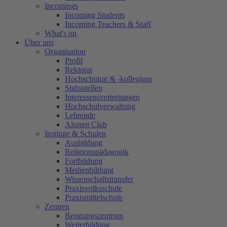
Incomings
Incoming Students
Incoming Teachers & Staff
What's on
Über uns
Organisation
Profil
Rektorat
Hochschulrat & -kollegium
Stabsstellen
Interessensvertretungen
Hochschulverwaltung
Lehrende
Alumni Club
Institute & Schulen
Ausbildung
Religionspädagogik
Fortbildung
Medienbildung
Wissenschaftstransfer
Praxisvolksschule
Praxismittelschule
Zentren
Beratungszentrum
Weiterbildung