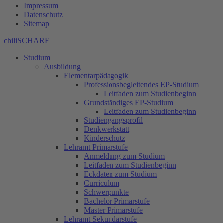
Impressum
Datenschutz
Sitemap
chiliSCHARF
Studium
Ausbildung
Elementarpädagogik
Professionsbegleitendes EP-Studium
Leitfaden zum Studienbeginn
Grundständiges EP-Studium
Leitfaden zum Studienbeginn
Studiengangsprofil
Denkwerkstatt
Kinderschutz
Lehramt Primarstufe
Anmeldung zum Studium
Leitfaden zum Studienbeginn
Eckdaten zum Studium
Curriculum
Schwerpunkte
Bachelor Primarstufe
Master Primarstufe
Lehramt Sekundarstufe