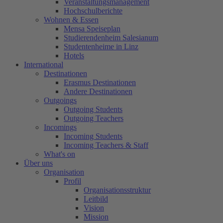
Veranstaltungsmanagement
Hochschulberichte
Wohnen & Essen
Mensa Speiseplan
Studierendenheim Salesianum
Studentenheime in Linz
Hotels
International
Destinationen
Erasmus Destinationen
Andere Destinationen
Outgoings
Outgoing Students
Outgoing Teachers
Incomings
Incoming Students
Incoming Teachers & Staff
What's on
Über uns
Organisation
Profil
Organisationsstruktur
Leitbild
Vision
Mission