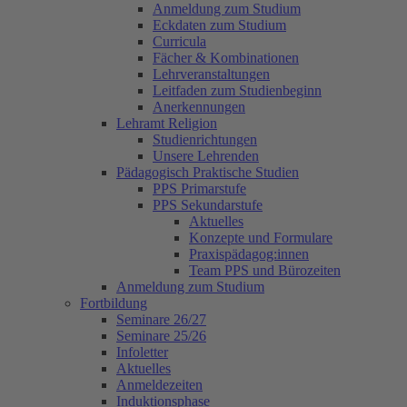
Anmeldung zum Studium
Eckdaten zum Studium
Curricula
Fächer & Kombinationen
Lehrveranstaltungen
Leitfaden zum Studienbeginn
Anerkennungen
Lehramt Religion
Studienrichtungen
Unsere Lehrenden
Pädagogisch Praktische Studien
PPS Primarstufe
PPS Sekundarstufe
Aktuelles
Konzepte und Formulare
Praxispädagog:innen
Team PPS und Bürozeiten
Anmeldung zum Studium
Fortbildung
Seminare 26/27
Seminare 25/26
Infoletter
Aktuelles
Anmeldezeiten
Induktionsphase