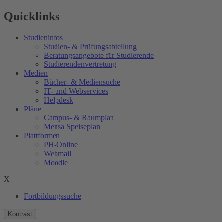
Quicklinks
Studieninfos
Studien- & Prüfungsabteilung
Beratungsangebote für Studierende
Studierendenvertretung
Medien
Bücher- & Mediensuche
IT- und Webservices
Helpdesk
Pläne
Campus- & Raumplan
Mensa Speiseplan
Plattformen
PH-Online
Webmail
Moodle
X
Fortbildungssuche
Kontrast