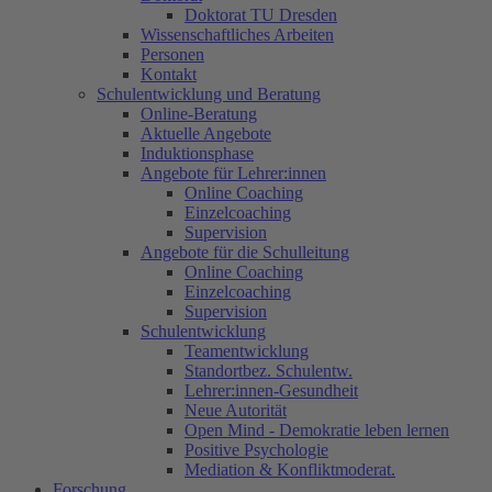
Doktorat TU Dresden
Wissenschaftliches Arbeiten
Personen
Kontakt
Schulentwicklung und Beratung
Online-Beratung
Aktuelle Angebote
Induktionsphase
Angebote für Lehrer:innen
Online Coaching
Einzelcoaching
Supervision
Angebote für die Schulleitung
Online Coaching
Einzelcoaching
Supervision
Schulentwicklung
Teamentwicklung
Standortbez. Schulentw.
Lehrer:innen-Gesundheit
Neue Autorität
Open Mind - Demokratie leben lernen
Positive Psychologie
Mediation & Konfliktmoderat.
Forschung