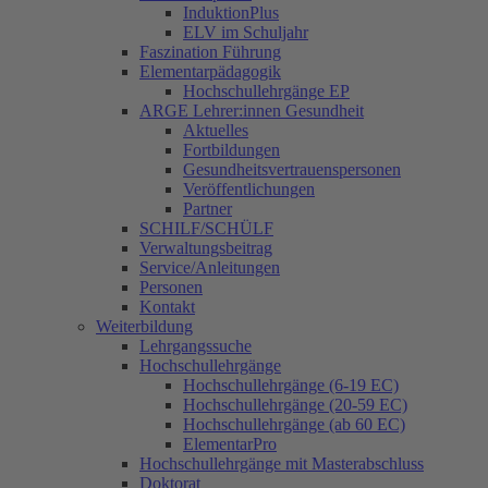
InduktionPlus
ELV im Schuljahr
Faszination Führung
Elementarpädagogik
Hochschullehrgänge EP
ARGE Lehrer:innen Gesundheit
Aktuelles
Fortbildungen
Gesundheitsvertrauenspersonen
Veröffentlichungen
Partner
SCHILF/SCHÜLF
Verwaltungsbeitrag
Service/Anleitungen
Personen
Kontakt
Weiterbildung
Lehrgangssuche
Hochschullehrgänge
Hochschullehrgänge (6-19 EC)
Hochschullehrgänge (20-59 EC)
Hochschullehrgänge (ab 60 EC)
ElementarPro
Hochschullehrgänge mit Masterabschluss
Doktorat