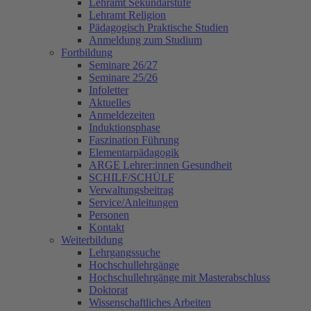
Lehramt Sekundarstufe
Lehramt Religion
Pädagogisch Praktische Studien
Anmeldung zum Studium
Fortbildung
Seminare 26/27
Seminare 25/26
Infoletter
Aktuelles
Anmeldezeiten
Induktionsphase
Faszination Führung
Elementarpädagogik
ARGE Lehrer:innen Gesundheit
SCHILF/SCHÜLF
Verwaltungsbeitrag
Service/Anleitungen
Personen
Kontakt
Weiterbildung
Lehrgangssuche
Hochschullehrgänge
Hochschullehrgänge mit Masterabschluss
Doktorat
Wissenschaftliches Arbeiten