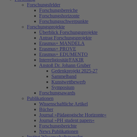
Forschungsfelder
Forschungsbereiche
Forschungshorizonte
Forschungsschwerpunkte
Forschungsprojekte
Überblick Forschungsprojekte
Antrag Forschungsprojekte
Erasmus+ MANDELA
Erasmus+ PROVE
Erasmus+ EDUMENTO
Interreligiosität/FAKIR
Anstoß Dr. Johann Gruber
Gedenkprojekt 2025-27
Sammelband
Kunstwettbewerb
Symposium
Forschungsawards
Publikationen
Wissenschaftliche Artikel
Bücher
Journal »Pädagogische Horizonte«
Journal »PH student papers«
Forschungsberichte
News Publikationen
Institut Wissenschaftstransfer