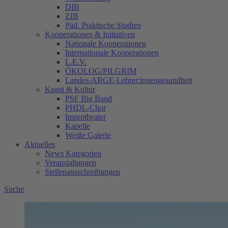
DIB
ZIB
Päd. Praktische Studien
Kooperationen & Initiativen
Nationale Kooperationen
Internationale Kooperationen
L.E.V.
ÖKOLOG/PILGRIM
Landes-ARGE-Lehrer:innengesundheit
Kunst & Kultur
PSF Big Band
PHDL-Chor
Improtheater
Kapelle
Weiße Galerie
Aktuelles
News Kategorien
Veranstaltungen
Stellenausschreibungen
Suche