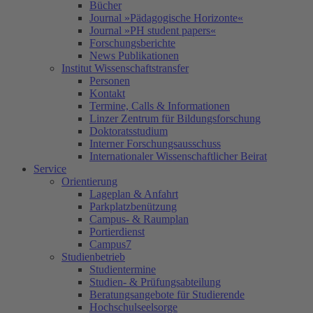
Bücher
Journal »Pädagogische Horizonte«
Journal »PH student papers«
Forschungsberichte
News Publikationen
Institut Wissenschaftstransfer
Personen
Kontakt
Termine, Calls & Informationen
Linzer Zentrum für Bildungsforschung
Doktoratsstudium
Interner Forschungsausschuss
Internationaler Wissenschaftlicher Beirat
Service
Orientierung
Lageplan & Anfahrt
Parkplatzbenützung
Campus- & Raumplan
Portierdienst
Campus7
Studienbetrieb
Studientermine
Studien- & Prüfungsabteilung
Beratungsangebote für Studierende
Hochschulseelsorge