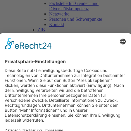
Fachstelle für Gender- und
Diversitätskompetenz
Netzwerke
Personen und Schwerpunkte
Kontakt
ZIB
Päd. Praktische Studien
Päd. Prakt. Studien
Personen
Kontakt
Kooperationen & Initiativen
Nationale Kooperationen
Internationale Kooperationen
L.E.V.
Nachlese
Soziales Engagement
Materialien und Links
Personen
Kontakt
ÖKOLOG/PILGRIM
Aktuelles
Materialien & Links
Personen
Kontakt
Landes-ARGE-Lehrer:innengesundheit