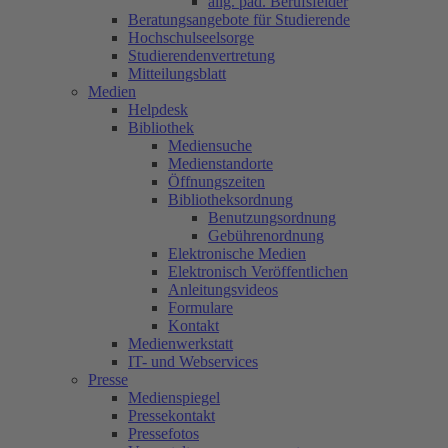
allg. päd. Berufsfelder
Beratungsangebote für Studierende
Hochschulseelsorge
Studierendenvertretung
Mitteilungsblatt
Medien
Helpdesk
Bibliothek
Mediensuche
Medienstandorte
Öffnungszeiten
Bibliotheksordnung
Benutzungsordnung
Gebührenordnung
Elektronische Medien
Elektronisch Veröffentlichen
Anleitungsvideos
Formulare
Kontakt
Medienwerkstatt
IT- und Webservices
Presse
Medienspiegel
Pressekontakt
Pressefotos