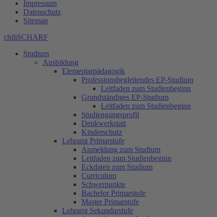
Impressum
Datenschutz
Sitemap
chiliSCHARF
Studium
Ausbildung
Elementarpädagogik
Professionsbegleitendes EP-Studium
Leitfaden zum Studienbeginn
Grundständiges EP-Studium
Leitfaden zum Studienbeginn
Studiengangsprofil
Denkwerkstatt
Kinderschutz
Lehramt Primarstufe
Anmeldung zum Studium
Leitfaden zum Studienbeginn
Eckdaten zum Studium
Curriculum
Schwerpunkte
Bachelor Primarstufe
Master Primarstufe
Lehramt Sekundarstufe