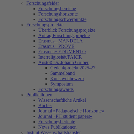
Forschungsfelder
Forschungsbereiche
Forschungshorizonte
Forschungsschwerpunkte
Forschungsprojekte
Überblick Forschungsprojekte
Antrag Forschungsprojekte
Erasmus+ MANDELA
Erasmus+ PROVE
Erasmus+ EDUMENTO
Interreligiosität/FAKIR
Anstoß Dr. Johann Gruber
Gedenkprojekt 2025-27
Sammelband
Kunstwettbewerb
Symposium
Forschungsawards
Publikationen
Wissenschaftliche Artikel
Bücher
Journal »Pädagogische Horizonte«
Journal »PH student papers«
Forschungsberichte
News Publikationen
Institut Wissenschaftstransfer