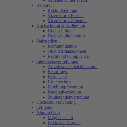
Arbeiten an der PHDL
Rektorat
Rektor Reitinger
Vizerektorin Fischer
Vizerektorin Zehetner
Hochschulrat & -kollegium
Hochschulrat
Hochschulkollegium
Stabsstellen
Kommunikation
Qualitätsmanagement
Recht und Compliance
Interessensvertretungen
Arbeitskreis Gleichbehandl.
Beauftragte
Betriebsrat
Kinderschutz
Mobbingprävention
Personalvertretung
Studierendenvertretung
Hochschulverwaltung
Lehrende
Alumni Club
Mitgliedschaft
Exklusive Vorteile