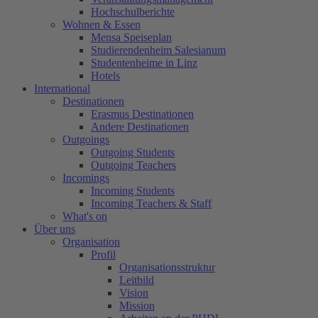
Hochschulberichte
Wohnen & Essen
Mensa Speiseplan
Studierendenheim Salesianum
Studentenheime in Linz
Hotels
International
Destinationen
Erasmus Destinationen
Andere Destinationen
Outgoings
Outgoing Students
Outgoing Teachers
Incomings
Incoming Students
Incoming Teachers & Staff
What's on
Über uns
Organisation
Profil
Organisationsstruktur
Leitbild
Vision
Mission