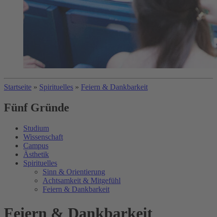
Startseite
»
Spirituelles
»
Feiern & Dankbarkeit
Fünf Gründe
Studium
Wissenschaft
Campus
Ästhetik
Spirituelles
Sinn & Orientierung
Achtsamkeit & Mitgefühl
Feiern & Dankbarkeit
Feiern & Dankbarkeit