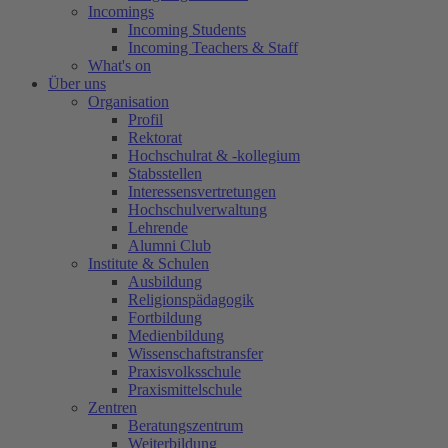
Incomings
Incoming Students
Incoming Teachers & Staff
What's on
Über uns
Organisation
Profil
Rektorat
Hochschulrat & -kollegium
Stabsstellen
Interessensvertretungen
Hochschulverwaltung
Lehrende
Alumni Club
Institute & Schulen
Ausbildung
Religionspädagogik
Fortbildung
Medienbildung
Wissenschaftstransfer
Praxisvolksschule
Praxismittelschule
Zentren
Beratungszentrum
Weiterbildung