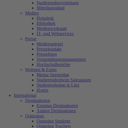
Studierendenvertretung
Mitteilungsblatt
Medien
Helpdesk
Bibliothek
Medienwerkstatt
IT- und Webservices
Presse
Medienspiegel
Pressekontakt
Pressefotos
Veranstaltungsmanagement
Hochschulberichte
Wohnen & Essen
Mensa Speiseplan
Studierendenheim Salesianum
Studentenheime in Linz
Hotels
International
Destinationen
Erasmus Destinationen
Andere Destinationen
Outgoings
Outgoing Students
Outgoing Teachers