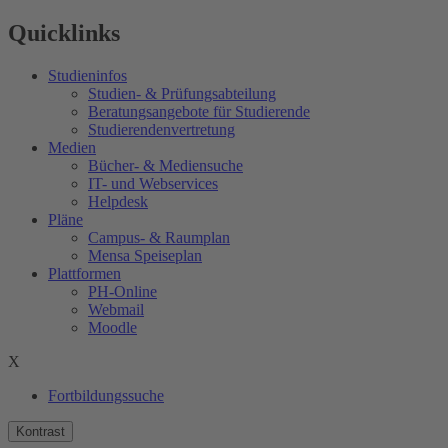
Quicklinks
Studieninfos
Studien- & Prüfungsabteilung
Beratungsangebote für Studierende
Studierendenvertretung
Medien
Bücher- & Mediensuche
IT- und Webservices
Helpdesk
Pläne
Campus- & Raumplan
Mensa Speiseplan
Plattformen
PH-Online
Webmail
Moodle
X
Fortbildungssuche
Kontrast