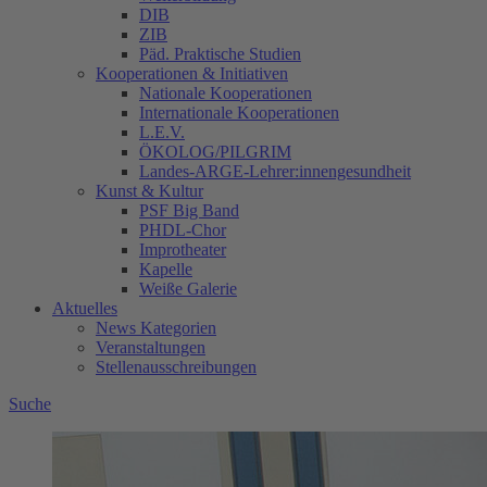
DIB
ZIB
Päd. Praktische Studien
Kooperationen & Initiativen
Nationale Kooperationen
Internationale Kooperationen
L.E.V.
ÖKOLOG/PILGRIM
Landes-ARGE-Lehrer:innengesundheit
Kunst & Kultur
PSF Big Band
PHDL-Chor
Improtheater
Kapelle
Weiße Galerie
Aktuelles
News Kategorien
Veranstaltungen
Stellenausschreibungen
Suche