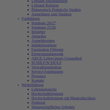
Lehramt Sekundarstufe
Lehramt Religion
Pädagogisch Praktische Studien
Anmeldung zum Studium
Fortbildung
Seminare 26/27
Seminare 25/26
Infoletter
Aktuelles
Anmeldezeiten
Induktionsphase
Faszination Führung
Elementarpädagogik
ARGE Lehrer:innen Gesundheit
SCHILF/SCHÜLF
Verwaltungsbeitrag
Service/Anleitungen
Personen
Kontakt
Weiterbildung
Lehrgangssuche
Hochschullehrgänge
Hochschullehrgänge mit Masterabschluss
Doktorat
Wissenschaftliches Arbeiten