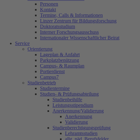
Personen
Kontakt
Termine, Calls & Informationen
Linzer Zentrum für Bildungsforschung
Doktoratsstudium
Interner Forschungsausschuss
Internationaler Wissenschaftlicher Beirat
Service
Orientierung
Lageplan & Anfahrt
Parkplatzbenützung
Campus- & Raumplan
Portierdienst
Campus7
Studienbetrieb
Studientermine
Studien- & Prüfungsabteilung
Studienbeihilfe
Leistungsstipendium
Anerkennung/Validierung
Anerkennung
Validierung
Studienberechtigungsprüfung
Lehramtsstudien
allg. päd. Berufsfelder