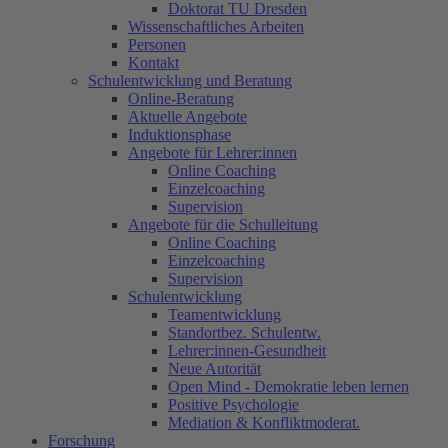
Doktorat TU Dresden
Wissenschaftliches Arbeiten
Personen
Kontakt
Schulentwicklung und Beratung
Online-Beratung
Aktuelle Angebote
Induktionsphase
Angebote für Lehrer:innen
Online Coaching
Einzelcoaching
Supervision
Angebote für die Schulleitung
Online Coaching
Einzelcoaching
Supervision
Schulentwicklung
Teamentwicklung
Standortbez. Schulentw.
Lehrer:innen-Gesundheit
Neue Autorität
Open Mind - Demokratie leben lernen
Positive Psychologie
Mediation & Konfliktmoderat.
Forschung