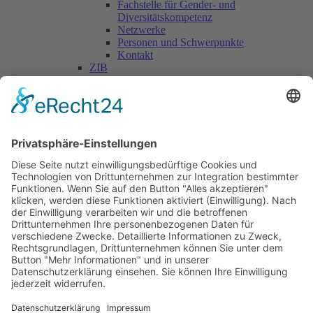
Fachstelle für Gender- und
Diversitätskompetenz
Netzwerke
Personen und Schwerpunkte
Kontakt
ZIB
Päd. Praktische Studien
Päd. Prakt. Studien
Personen
Kontakt
Kooperationen & Initiativen
Nationale Kooperationen
Internationale Kooperationen
L.E.V.
Nachlese
Soziales Engagement
Materialien und Links
Personen
Kontakt
ÖKOLOG/PILGRIM
Aktuelles
Materialien & Links
Personen
Kontakt
Landes-ARGE-Lehrer:innengesundheit