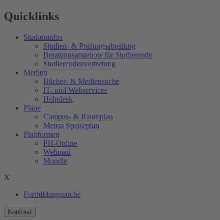
Quicklinks
Studieninfos
Studien- & Prüfungsabteilung
Beratungsangebote für Studierende
Studierendenvertretung
Medien
Bücher- & Mediensuche
IT- und Webservices
Helpdesk
Pläne
Campus- & Raumplan
Mensa Speiseplan
Plattformen
PH-Online
Webmail
Moodle
X
Fortbildungssuche
Kontrast