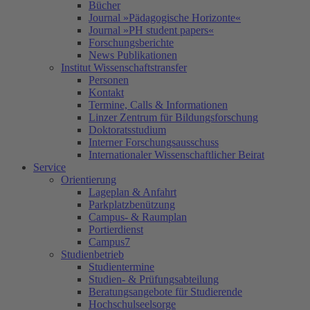
Bücher
Journal »Pädagogische Horizonte«
Journal »PH student papers«
Forschungsberichte
News Publikationen
Institut Wissenschaftstransfer
Personen
Kontakt
Termine, Calls & Informationen
Linzer Zentrum für Bildungsforschung
Doktoratsstudium
Interner Forschungsausschuss
Internationaler Wissenschaftlicher Beirat
Service
Orientierung
Lageplan & Anfahrt
Parkplatzbenützung
Campus- & Raumplan
Portierdienst
Campus7
Studienbetrieb
Studientermine
Studien- & Prüfungsabteilung
Beratungsangebote für Studierende
Hochschulseelsorge