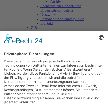
Archiv
Fachstelle für Gender- und
Diversitätskompetenz
Netzwerke
Personen und Schwerpunkte
Kontakt
ZIB
Päd. Praktische Studien
Päd. Prakt. Studien
Personen
Kontakt
Kooperationen & Initiativen
Nationale Kooperationen
Internationale Kooperationen
L.E.V.
Nachlese
Soziales Engagement
Materialien und Links
Personen
Kontakt
ÖKOLOG/PILGRIM
Aktuelles
Materialien & Links
Personen
Kontakt