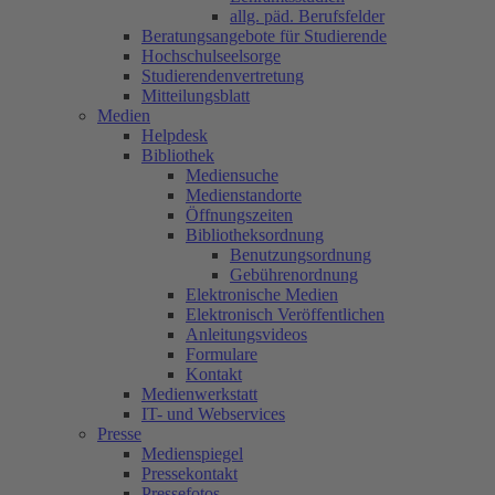
allg. päd. Berufsfelder
Beratungsangebote für Studierende
Hochschulseelsorge
Studierendenvertretung
Mitteilungsblatt
Medien
Helpdesk
Bibliothek
Mediensuche
Medienstandorte
Öffnungszeiten
Bibliotheksordnung
Benutzungsordnung
Gebührenordnung
Elektronische Medien
Elektronisch Veröffentlichen
Anleitungsvideos
Formulare
Kontakt
Medienwerkstatt
IT- und Webservices
Presse
Medienspiegel
Pressekontakt
Pressefotos