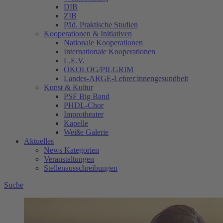
DIB
ZIB
Päd. Praktische Studien
Kooperationen & Initiativen
Nationale Kooperationen
Internationale Kooperationen
L.E.V.
ÖKOLOG/PILGRIM
Landes-ARGE-Lehrer:innengesundheit
Kunst & Kultur
PSF Big Band
PHDL-Chor
Improtheater
Kapelle
Weiße Galerie
Aktuelles
News Kategorien
Veranstaltungen
Stellenausschreibungen
Suche