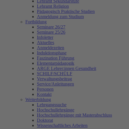
Lehramt Sekundarstufe
Lehramt Religion
Pädagogisch Praktische Studien
Anmeldung zum Studium
Fortbildung
Seminare 26/27
Seminare 25/26
Infoletter
Aktuelles
Anmeldezeiten
Induktionsphase
Faszination Führung
Elementarpädagogik
ARGE Lehrer:innen Gesundheit
SCHILF/SCHÜLF
Verwaltungsbeitrag
Service/Anleitungen
Personen
Kontakt
Weiterbildung
Lehrgangssuche
Hochschullehrgänge
Hochschullehrgänge mit Masterabschluss
Doktorat
Wissenschaftliches Arbeiten