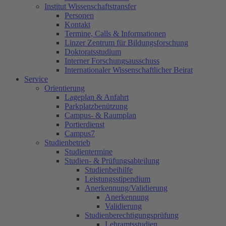
Institut Wissenschaftstransfer
Personen
Kontakt
Termine, Calls & Informationen
Linzer Zentrum für Bildungsforschung
Doktoratsstudium
Interner Forschungsausschuss
Internationaler Wissenschaftlicher Beirat
Service
Orientierung
Lageplan & Anfahrt
Parkplatzbenützung
Campus- & Raumplan
Portierdienst
Campus7
Studienbetrieb
Studientermine
Studien- & Prüfungsabteilung
Studienbeihilfe
Leistungsstipendium
Anerkennung/Validierung
Anerkennung
Validierung
Studienberechtigungsprüfung
Lehramtsstudien