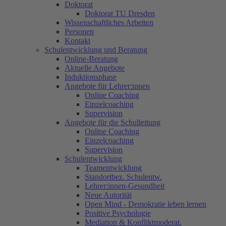
Doktorat
Doktorat TU Dresden
Wissenschaftliches Arbeiten
Personen
Kontakt
Schulentwicklung und Beratung
Online-Beratung
Aktuelle Angebote
Induktionsphase
Angebote für Lehrer:innen
Online Coaching
Einzelcoaching
Supervision
Angebote für die Schulleitung
Online Coaching
Einzelcoaching
Supervision
Schulentwicklung
Teamentwicklung
Standortbez. Schulentw.
Lehrer:innen-Gesundheit
Neue Autorität
Open Mind - Demokratie leben lernen
Positive Psychologie
Mediation & Konfliktmoderat.