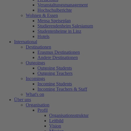
Veranstaltungsmanagement
Hochschulberichte
Wohnen & Essen
Mensa Speiseplan
Studierendenheim Salesianum
Studentenheime in Linz
Hotels
International
Destinationen
Erasmus Destinationen
Andere Destinationen
Outgoings
Outgoing Students
Outgoing Teachers
Incomings
Incoming Students
Incoming Teachers & Staff
What's on
Über uns
Organisation
Profil
Organisationsstruktur
Leitbild
Vision