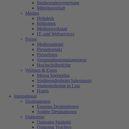
Studierendenvertretung
Mitteilungsblatt
Medien
Helpdesk
Bibliothek
Medienwerkstatt
IT- und Webservices
Presse
Medienspiegel
Pressekontakt
Pressefotos
Veranstaltungsmanagement
Hochschulberichte
Wohnen & Essen
Mensa Speiseplan
Studierendenheim Salesianum
Studentenheime in Linz
Hotels
International
Destinationen
Erasmus Destinationen
Andere Destinationen
Outgoings
Outgoing Students
Outgoing Teachers