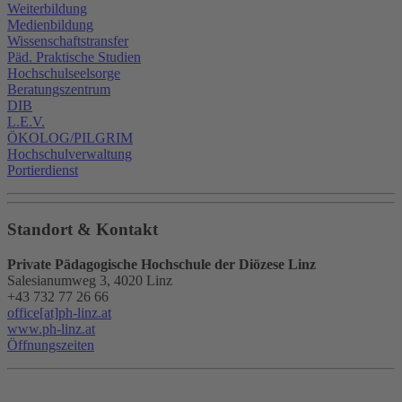
Weiterbildung
Medienbildung
Wissenschaftstransfer
Päd. Praktische Studien
Hochschulseelsorge
Beratungszentrum
DIB
L.E.V.
ÖKOLOG/PILGRIM
Hochschulverwaltung
Portierdienst
Standort & Kontakt
Private Pädagogische Hochschule der Diözese Linz
Salesianumweg 3, 4020 Linz
+43 732 77 26 66
office[at]ph-linz.at
www.ph-linz.at
Öffnungszeiten