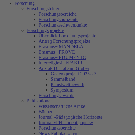
Forschung
Forschungsfelder
Forschungsbereiche
Forschungshorizonte
Forschungsschwerpunkte
Forschungsprojekte
Überblick Forschungsprojekte
Antrag Forschungsprojekte
Erasmus+ MANDELA
Erasmus+ PROVE
Erasmus+ EDUMENTO
Interreligiosität/FAKIR
Anstoß Dr. Johann Gruber
Gedenkprojekt 2025-27
Sammelband
Kunstwettbewerb
Symposium
Forschungsawards
Publikationen
Wissenschaftliche Artikel
Bücher
Journal »Pädagogische Horizonte«
Journal »PH student papers«
Forschungsberichte
News Publikationen