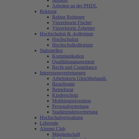
Mission
Arbeiten an der PHDL
Rektorat
Rektor Reitinger
Vizerektorin Fischer
Vizerektorin Zehetner
Hochschulrat & -kollegium
Hochschulrat
Hochschulkollegium
Stabsstellen
Kommunikation
Qualitätsmanagement
Recht und Compliance
Interessensvertretungen
Arbeitskreis Gleichbehandl.
Beauftragte
Betriebsrat
Kinderschutz
Mobbingprävention
Personalvertretung
Studierendenvertretung
Hochschulverwaltung
Lehrende
Alumni Club
Mitgliedschaft