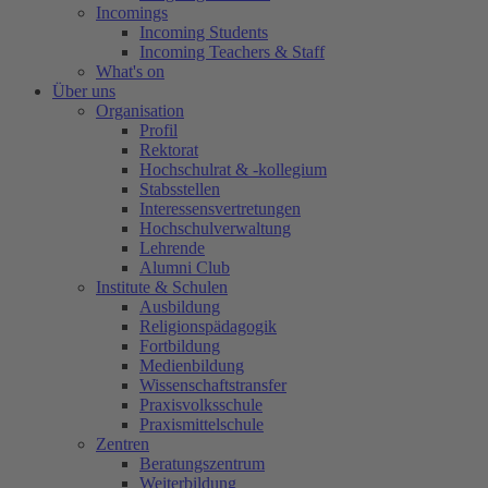
Incomings
Incoming Students
Incoming Teachers & Staff
What's on
Über uns
Organisation
Profil
Rektorat
Hochschulrat & -kollegium
Stabsstellen
Interessensvertretungen
Hochschulverwaltung
Lehrende
Alumni Club
Institute & Schulen
Ausbildung
Religionspädagogik
Fortbildung
Medienbildung
Wissenschaftstransfer
Praxisvolksschule
Praxismittelschule
Zentren
Beratungszentrum
Weiterbildung