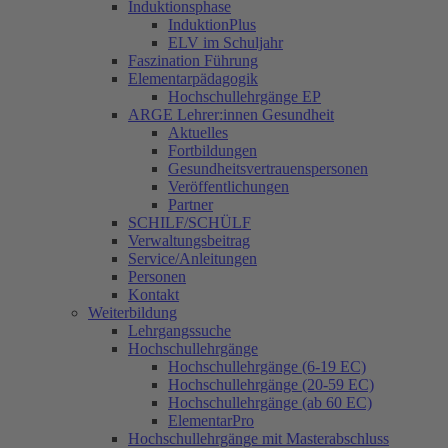
Induktionsphase
InduktionPlus
ELV im Schuljahr
Faszination Führung
Elementarpädagogik
Hochschullehrgänge EP
ARGE Lehrer:innen Gesundheit
Aktuelles
Fortbildungen
Gesundheitsvertrauenspersonen
Veröffentlichungen
Partner
SCHILF/SCHÜLF
Verwaltungsbeitrag
Service/Anleitungen
Personen
Kontakt
Weiterbildung
Lehrgangssuche
Hochschullehrgänge
Hochschullehrgänge (6-19 EC)
Hochschullehrgänge (20-59 EC)
Hochschullehrgänge (ab 60 EC)
ElementarPro
Hochschullehrgänge mit Masterabschluss