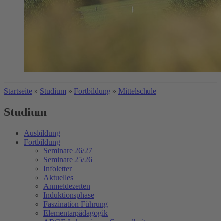
Startseite
»
Studium
»
Fortbildung
»
Mittelschule
Studium
Ausbildung
Fortbildung
Seminare 26/27
Seminare 25/26
Infoletter
Aktuelles
Anmeldezeiten
Induktionsphase
Faszination Führung
Elementarpädagogik