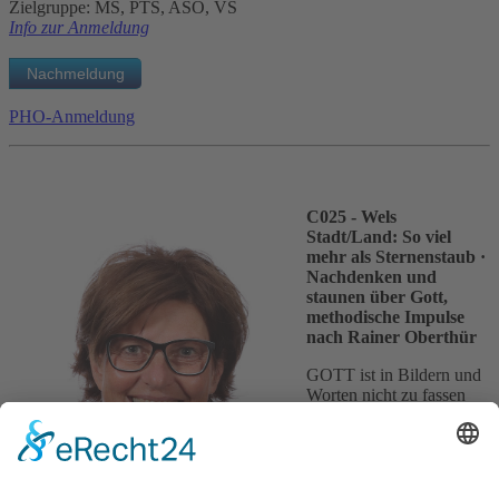
Zielgruppe: MS, PTS, ASO, VS
Info zur Anmeldung
PHO-Anmeldung
C025 - Wels
Stadt/Land: So viel
mehr als Sternenstaub
·
Nachdenken und
staunen über Gott,
methodische Impulse
nach Rainer Oberthür
GOTT ist in Bildern und
Worten nicht zu fassen
wie Licht und Luft, aber
verborgen da. Die Frage
nach Gott ist der Dreh-
und Angelpunkt im
Religionsunterricht. Neue