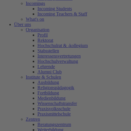
Incomings
Incoming Students
Incoming Teachers & Staff
What's on
Über uns
Organisation
Profil
Rektorat
Hochschulrat & -kollegium
Stabsstellen
Interessensvertretungen
Hochschulverwaltung
Lehrende
Alumni Club
Institute & Schulen
Ausbildung
Religionspädagogik
Fortbildung
Medienbildung
Wissenschaftstransfer
Praxisvolksschule
Praxismittelschule
Zentren
Beratungszentrum
Weiterbildung