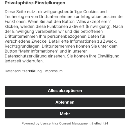
Ideen und Erfahrungen
aus einer Unterrichtsreihe
zum Kinderbuch „So viel mehr als Sternenstaub“ von Rainer
Oberthür stehen im Mittelpunkt und werden ergänzt durch bewährte
Zugänge aus der Praxis.
Bezug zum neuen Lehrplan 2020!
Ref.: Elke Gutenberger
Ort: 4600 Wels, VS 4 Wels/Pernau
Mi. 6.12.2023
15:30 h bis 18:30 h
Zielgruppe: MS, PTS, ASO, VS
Info zur Anmeldung
ABGESAGT
C006 - Gmunden:
Philosophieren mit