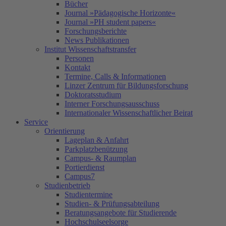
Bücher
Journal »Pädagogische Horizonte«
Journal »PH student papers«
Forschungsberichte
News Publikationen
Institut Wissenschaftstransfer
Personen
Kontakt
Termine, Calls & Informationen
Linzer Zentrum für Bildungsforschung
Doktoratsstudium
Interner Forschungsausschuss
Internationaler Wissenschaftlicher Beirat
Service
Orientierung
Lageplan & Anfahrt
Parkplatzbenützung
Campus- & Raumplan
Portierdienst
Campus7
Studienbetrieb
Studientermine
Studien- & Prüfungsabteilung
Beratungsangebote für Studierende
Hochschulseelsorge