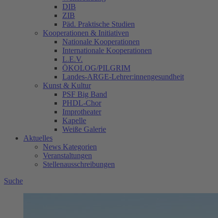
DIB
ZIB
Päd. Praktische Studien
Kooperationen & Initiativen
Nationale Kooperationen
Internationale Kooperationen
L.E.V.
ÖKOLOG/PILGRIM
Landes-ARGE-Lehrer:innengesundheit
Kunst & Kultur
PSF Big Band
PHDL-Chor
Improtheater
Kapelle
Weiße Galerie
Aktuelles
News Kategorien
Veranstaltungen
Stellenausschreibungen
Suche