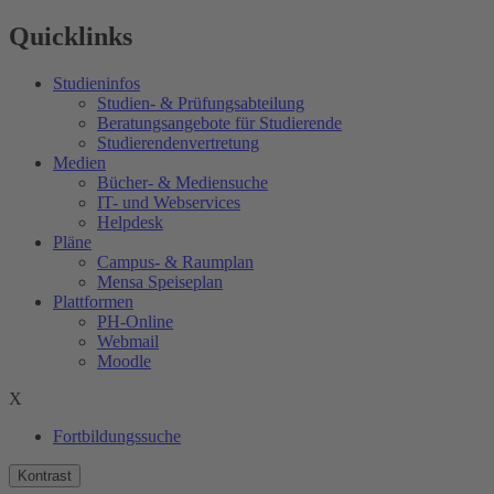
Quicklinks
Studieninfos
Studien- & Prüfungsabteilung
Beratungsangebote für Studierende
Studierendenvertretung
Medien
Bücher- & Mediensuche
IT- und Webservices
Helpdesk
Pläne
Campus- & Raumplan
Mensa Speiseplan
Plattformen
PH-Online
Webmail
Moodle
X
Fortbildungssuche
Kontrast