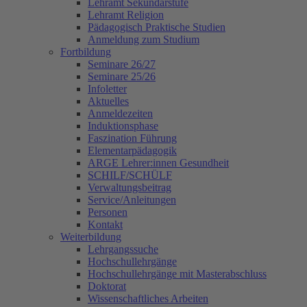
Lehramt Sekundarstufe
Lehramt Religion
Pädagogisch Praktische Studien
Anmeldung zum Studium
Fortbildung
Seminare 26/27
Seminare 25/26
Infoletter
Aktuelles
Anmeldezeiten
Induktionsphase
Faszination Führung
Elementarpädagogik
ARGE Lehrer:innen Gesundheit
SCHILF/SCHÜLF
Verwaltungsbeitrag
Service/Anleitungen
Personen
Kontakt
Weiterbildung
Lehrgangssuche
Hochschullehrgänge
Hochschullehrgänge mit Masterabschluss
Doktorat
Wissenschaftliches Arbeiten