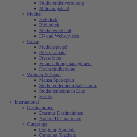
Studierendenvertretung
Mitteilungsblatt
Medien
Helpdesk
Bibliothek
Medienwerkstatt
IT- und Webservices
Presse
Medienspiegel
Pressekontakt
Pressefotos
Veranstaltungsmanagement
Hochschulberichte
Wohnen & Essen
Mensa Speiseplan
Studierendenheim Salesianum
Studentenheime in Linz
Hotels
International
Destinationen
Erasmus Destinationen
Andere Destinationen
Outgoings
Outgoing Students
Outgoing Teachers