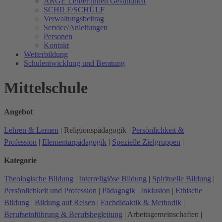
ARGE Lehrer:innen Gesundheit
SCHILF/SCHÜLF
Verwaltungsbeitrag
Service/Anleitungen
Personen
Kontakt
Weiterbildung
Schulentwicklung und Beratung
Mittelschule
Angebot
Lehren & Lernen
|
Religionspädagogik
|
Persönlichkeit &
Profession
|
Elementarpädagogik
|
Spezielle Zielgruppen
|
Kategorie
Theologische Bildung
|
Interreligiöse Bildung
|
Spirituelle Bildung
|
Persönlichkeit und Profession
|
Pädagogik
|
Inklusion
|
Ethische
Bildung
|
Bildung auf Reisen
|
Fachdidaktik & Methodik
|
Berufseinführung & Berufsbegleitung
|
Arbeitsgemeinschaften
|