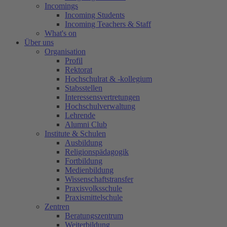
Incomings
Incoming Students
Incoming Teachers & Staff
What's on
Über uns
Organisation
Profil
Rektorat
Hochschulrat & -kollegium
Stabsstellen
Interessensvertretungen
Hochschulverwaltung
Lehrende
Alumni Club
Institute & Schulen
Ausbildung
Religionspädagogik
Fortbildung
Medienbildung
Wissenschaftstransfer
Praxisvolksschule
Praxismittelschule
Zentren
Beratungszentrum
Weiterbildung