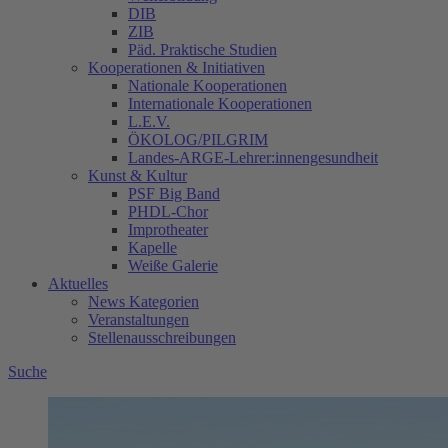
DIB
ZIB
Päd. Praktische Studien
Kooperationen & Initiativen
Nationale Kooperationen
Internationale Kooperationen
L.E.V.
ÖKOLOG/PILGRIM
Landes-ARGE-Lehrer:innengesundheit
Kunst & Kultur
PSF Big Band
PHDL-Chor
Improtheater
Kapelle
Weiße Galerie
Aktuelles
News Kategorien
Veranstaltungen
Stellenausschreibungen
Suche