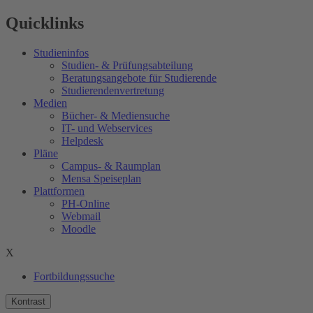
Quicklinks
Studieninfos
Studien- & Prüfungsabteilung
Beratungsangebote für Studierende
Studierendenvertretung
Medien
Bücher- & Mediensuche
IT- und Webservices
Helpdesk
Pläne
Campus- & Raumplan
Mensa Speiseplan
Plattformen
PH-Online
Webmail
Moodle
X
Fortbildungssuche
Kontrast