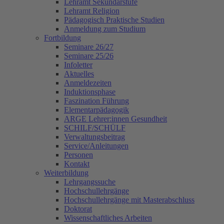
Lehramt Sekundarstufe
Lehramt Religion
Pädagogisch Praktische Studien
Anmeldung zum Studium
Fortbildung
Seminare 26/27
Seminare 25/26
Infoletter
Aktuelles
Anmeldezeiten
Induktionsphase
Faszination Führung
Elementarpädagogik
ARGE Lehrer:innen Gesundheit
SCHILF/SCHÜLF
Verwaltungsbeitrag
Service/Anleitungen
Personen
Kontakt
Weiterbildung
Lehrgangssuche
Hochschullehrgänge
Hochschullehrgänge mit Masterabschluss
Doktorat
Wissenschaftliches Arbeiten