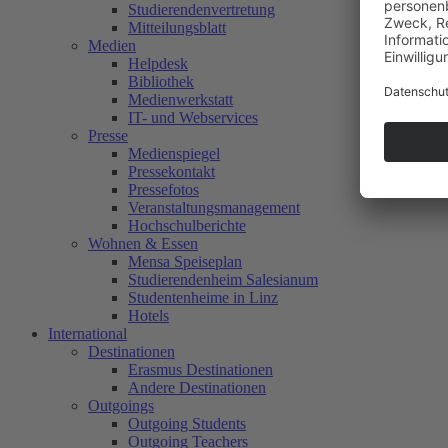
Studierendenvertretung
Mitteilungsblatt
Medien
Helpdesk
Bibliothek
Medienwerkstatt
IT- und Webservices
Presse
Medienspiegel
Pressekontakt
Pressefotos
Veranstaltungsmanagement
Hochschulberichte
Wohnen & Essen
Mensa Speiseplan
Studierendenheim Salesianum
Studentenheime in Linz
Hotels
International
Destinationen
Erasmus Destinationen
Andere Destinationen
Outgoings
Outgoing Students
Outgoing Teachers