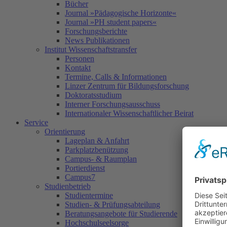
Bücher
Journal »Pädagogische Horizonte«
Journal »PH student papers«
Forschungsberichte
News Publikationen
Institut Wissenschaftstransfer
Personen
Kontakt
Termine, Calls & Informationen
Linzer Zentrum für Bildungsforschung
Doktoratsstudium
Interner Forschungsausschuss
Internationaler Wissenschaftlicher Beirat
Service
Orientierung
Lageplan & Anfahrt
Parkplatzbenützung
Campus- & Raumplan
Portierdienst
Campus7
Studienbetrieb
Studientermine
Studien- & Prüfungsabteilung
Beratungsangebote für Studierende
Hochschulseelsorge