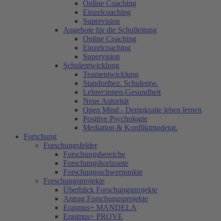
Online Coaching
Einzelcoaching
Supervision
Angebote für die Schulleitung
Online Coaching
Einzelcoaching
Supervision
Schulentwicklung
Teamentwicklung
Standortbez. Schulentw.
Lehrer:innen-Gesundheit
Neue Autorität
Open Mind - Demokratie leben lernen
Positive Psychologie
Mediation & Konfliktmoderat.
Forschung
Forschungsfelder
Forschungsbereiche
Forschungshorizonte
Forschungsschwerpunkte
Forschungsprojekte
Überblick Forschungsprojekte
Antrag Forschungsprojekte
Erasmus+ MANDELA
Erasmus+ PROVE