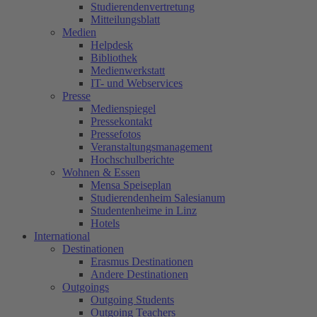
Studierendenvertretung
Mitteilungsblatt
Medien
Helpdesk
Bibliothek
Medienwerkstatt
IT- und Webservices
Presse
Medienspiegel
Pressekontakt
Pressefotos
Veranstaltungsmanagement
Hochschulberichte
Wohnen & Essen
Mensa Speiseplan
Studierendenheim Salesianum
Studentenheime in Linz
Hotels
International
Destinationen
Erasmus Destinationen
Andere Destinationen
Outgoings
Outgoing Students
Outgoing Teachers