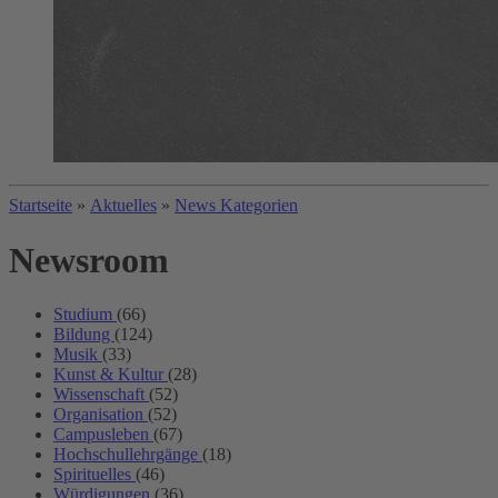
Startseite
»
Aktuelles
»
News Kategorien
Newsroom
Studium
(66)
Bildung
(124)
Musik
(33)
Kunst & Kultur
(28)
Wissenschaft
(52)
Organisation
(52)
Campusleben
(67)
Hochschullehrgänge
(18)
Spirituelles
(46)
Würdigungen
(36)