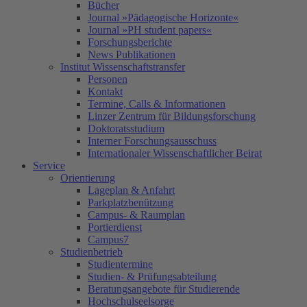
Bücher
Journal »Pädagogische Horizonte«
Journal »PH student papers«
Forschungsberichte
News Publikationen
Institut Wissenschaftstransfer
Personen
Kontakt
Termine, Calls & Informationen
Linzer Zentrum für Bildungsforschung
Doktoratsstudium
Interner Forschungsausschuss
Internationaler Wissenschaftlicher Beirat
Service
Orientierung
Lageplan & Anfahrt
Parkplatzbenützung
Campus- & Raumplan
Portierdienst
Campus7
Studienbetrieb
Studientermine
Studien- & Prüfungsabteilung
Beratungsangebote für Studierende
Hochschulseelsorge