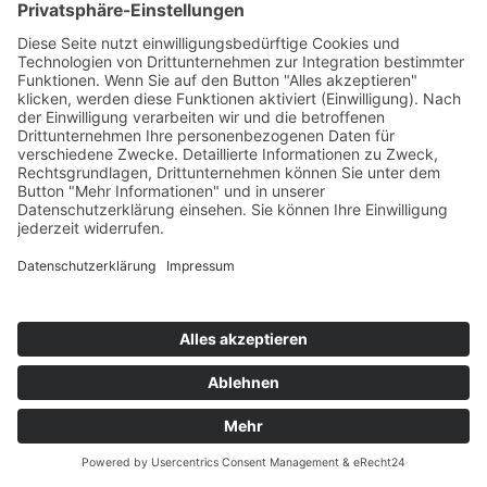
Lageplan & Anfahrt
Parkplatzbenützung
Campus- & Raumplan
Portierdienst
Campus7
Studienbetrieb
Studientermine
Studien- & Prüfungsabteilung
Studienbeihilfe
Leistungsstipendium
Anerkennung/Validierung
Anerkennung
Validierung
Studienberechtigungsprüfung
Lehramtsstudien
allg. päd. Berufsfelder
Beratungsangebote für Studierende
Hochschulseelsorge
Studierendenvertretung
Mitteilungsblatt
Medien
Helpdesk
Bibliothek
Mediensuche
Medienstandorte