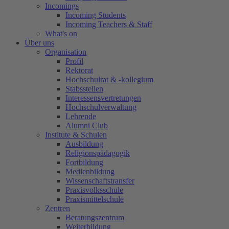
Incomings
Incoming Students
Incoming Teachers & Staff
What's on
Über uns
Organisation
Profil
Rektorat
Hochschulrat & -kollegium
Stabsstellen
Interessensvertretungen
Hochschulverwaltung
Lehrende
Alumni Club
Institute & Schulen
Ausbildung
Religionspädagogik
Fortbildung
Medienbildung
Wissenschaftstransfer
Praxisvolksschule
Praxismittelschule
Zentren
Beratungszentrum
Weiterbildung