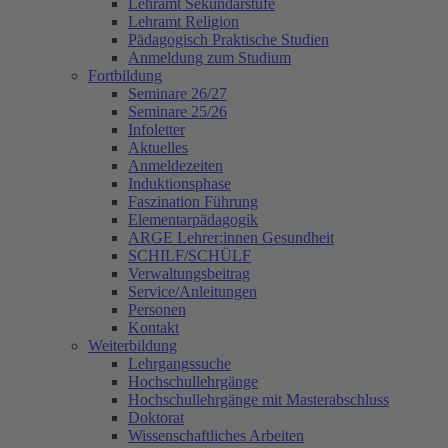
Lehramt Sekundarstufe
Lehramt Religion
Pädagogisch Praktische Studien
Anmeldung zum Studium
Fortbildung
Seminare 26/27
Seminare 25/26
Infoletter
Aktuelles
Anmeldezeiten
Induktionsphase
Faszination Führung
Elementarpädagogik
ARGE Lehrer:innen Gesundheit
SCHILF/SCHÜLF
Verwaltungsbeitrag
Service/Anleitungen
Personen
Kontakt
Weiterbildung
Lehrgangssuche
Hochschullehrgänge
Hochschullehrgänge mit Masterabschluss
Doktorat
Wissenschaftliches Arbeiten