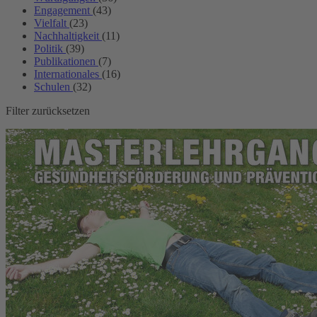
Engagement
(43)
Vielfalt
(23)
Nachhaltigkeit
(11)
Politik
(39)
Publikationen
(7)
Internationales
(16)
Schulen
(32)
Filter zurücksetzen