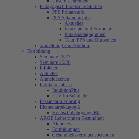
Unsere Lehrenden
Pädagogisch Praktische Studien
PPS Primarstufe
PPS Sekundarstufe
Aktuelles
Konzepte und Formulare
Praxispädagog:innen
Team PPS und Bürozeiten
Anmeldung zum Studium
Fortbildung
Seminare 26/27
Seminare 25/26
Infoletter
Aktuelles
Anmeldezeiten
Induktionsphase
InduktionPlus
ELV im Schuljahr
Faszination Führung
Elementarpädagogik
Hochschullehrgänge EP
ARGE Lehrer:innen Gesundheit
Aktuelles
Fortbildungen
Gesundheitsvertrauenspersonen