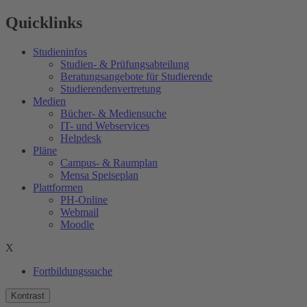
Quicklinks
Studieninfos
Studien- & Prüfungsabteilung
Beratungsangebote für Studierende
Studierendenvertretung
Medien
Bücher- & Mediensuche
IT- und Webservices
Helpdesk
Pläne
Campus- & Raumplan
Mensa Speiseplan
Plattformen
PH-Online
Webmail
Moodle
X
Fortbildungssuche
Kontrast