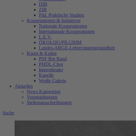
DIB
ZIB
Päd. Praktische Studien
Kooperationen & Initiativen
Nationale Kooperationen
Internationale Kooperationen
L.E.V.
ÖKOLOG/PILGRIM
Landes-ARGE-Lehrer:innengesundheit
Kunst & Kultur
PSF Big Band
PHDL-Chor
Improtheater
Kapelle
Weiße Galerie
Aktuelles
News Kategorien
Veranstaltungen
Stellenausschreibungen
Suche