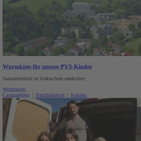
Wurmkiste für unsere PVS-Kinder
Naturkreisläufe in Volksschule entdecken
Weiterlesen
Campusleben
|
Nachhaltigkeit
|
Schulen