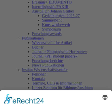
Erasmus+ EDUMENTO
Interreligiosität/FAKIR
Anstoß Dr. Johann Gruber
Gedenkprojekt 2025-27
Sammelband
Kunstwettbewerb
Symposium
Forschungsawards
Publikationen
Wissenschaftliche Artikel
Bücher
Journal »Pädagogische Horizonte«
Journal »PH student papers«
Forschungsberichte
News Publikationen
Institut Wissenschaftstransfer
Personen
Kontakt
Termine, Calls & Informationen
Linzer Zentrum für Bildungsforschung
Doktoratsstudium
Interner Forschungsausschuss
Internationaler Wissenschaftlicher Beirat
Service
Orientierung