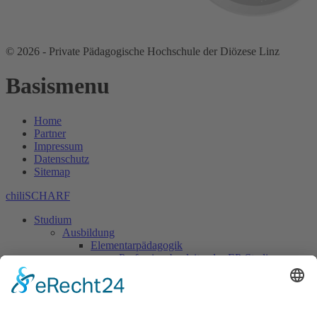
© 2026 - Private Pädagogische Hochschule der Diözese Linz
Basismenu
Home
Partner
Impressum
Datenschutz
Sitemap
chiliSCHARF
Studium
Ausbildung
Elementarpädagogik
Professionsbegleitendes EP-Studium
Leitfaden zum Studienbeginn
Grundständiges EP-Studium
Leitfaden zum Studienbeginn
Studiengangsprofil