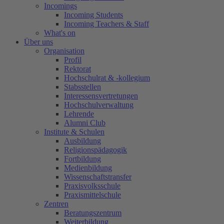
Incomings
Incoming Students
Incoming Teachers & Staff
What's on
Über uns
Organisation
Profil
Rektorat
Hochschulrat & -kollegium
Stabsstellen
Interessensvertretungen
Hochschulverwaltung
Lehrende
Alumni Club
Institute & Schulen
Ausbildung
Religionspädagogik
Fortbildung
Medienbildung
Wissenschaftstransfer
Praxisvolksschule
Praxismittelschule
Zentren
Beratungszentrum
Weiterbildung