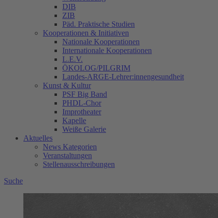
DIB
ZIB
Päd. Praktische Studien
Kooperationen & Initiativen
Nationale Kooperationen
Internationale Kooperationen
L.E.V.
ÖKOLOG/PILGRIM
Landes-ARGE-Lehrer:innengesundheit
Kunst & Kultur
PSF Big Band
PHDL-Chor
Improtheater
Kapelle
Weiße Galerie
Aktuelles
News Kategorien
Veranstaltungen
Stellenausschreibungen
Suche