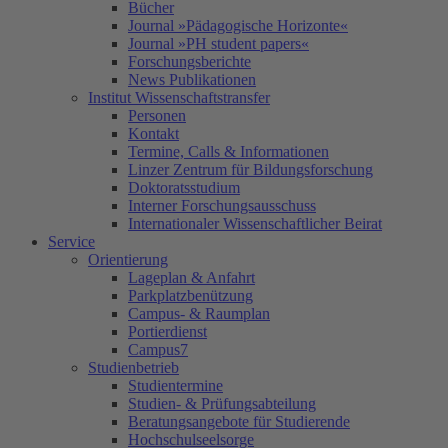
Bücher
Journal »Pädagogische Horizonte«
Journal »PH student papers«
Forschungsberichte
News Publikationen
Institut Wissenschaftstransfer
Personen
Kontakt
Termine, Calls & Informationen
Linzer Zentrum für Bildungsforschung
Doktoratsstudium
Interner Forschungsausschuss
Internationaler Wissenschaftlicher Beirat
Service
Orientierung
Lageplan & Anfahrt
Parkplatzbenützung
Campus- & Raumplan
Portierdienst
Campus7
Studienbetrieb
Studientermine
Studien- & Prüfungsabteilung
Beratungsangebote für Studierende
Hochschulseelsorge