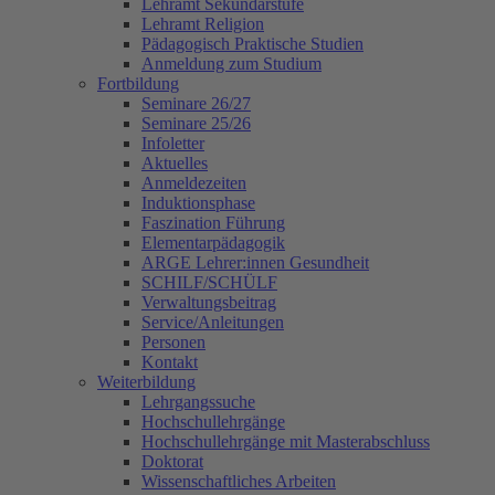
Lehramt Sekundarstufe
Lehramt Religion
Pädagogisch Praktische Studien
Anmeldung zum Studium
Fortbildung
Seminare 26/27
Seminare 25/26
Infoletter
Aktuelles
Anmeldezeiten
Induktionsphase
Faszination Führung
Elementarpädagogik
ARGE Lehrer:innen Gesundheit
SCHILF/SCHÜLF
Verwaltungsbeitrag
Service/Anleitungen
Personen
Kontakt
Weiterbildung
Lehrgangssuche
Hochschullehrgänge
Hochschullehrgänge mit Masterabschluss
Doktorat
Wissenschaftliches Arbeiten