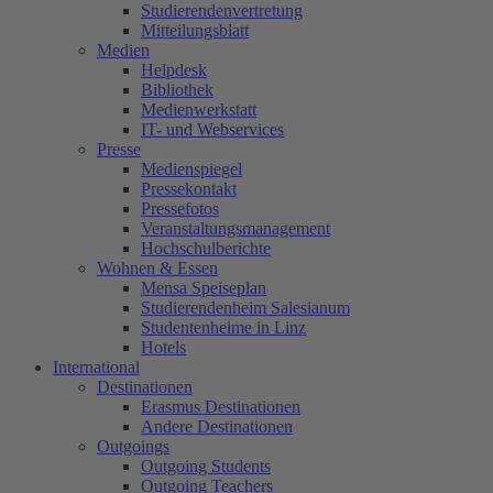
Studierendenvertretung
Mitteilungsblatt
Medien
Helpdesk
Bibliothek
Medienwerkstatt
IT- und Webservices
Presse
Medienspiegel
Pressekontakt
Pressefotos
Veranstaltungsmanagement
Hochschulberichte
Wohnen & Essen
Mensa Speiseplan
Studierendenheim Salesianum
Studentenheime in Linz
Hotels
International
Destinationen
Erasmus Destinationen
Andere Destinationen
Outgoings
Outgoing Students
Outgoing Teachers