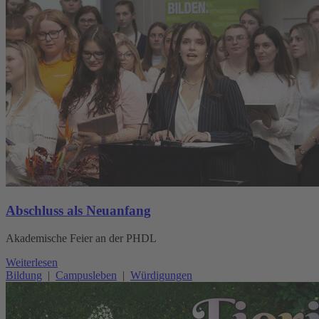
Abschluss als Neuanfang
Akademische Feier an der PHDL
Weiterlesen
Bildung
|
Campusleben
|
Würdigungen