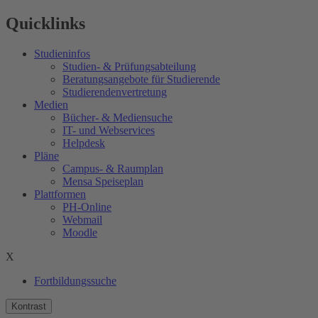
Quicklinks
Studieninfos
Studien- & Prüfungsabteilung
Beratungsangebote für Studierende
Studierendenvertretung
Medien
Bücher- & Mediensuche
IT- und Webservices
Helpdesk
Pläne
Campus- & Raumplan
Mensa Speiseplan
Plattformen
PH-Online
Webmail
Moodle
X
Fortbildungssuche
Kontrast