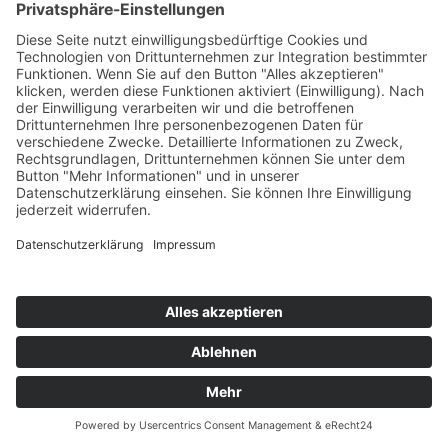
Denkwerkstatt
Kinderschutz
Lehramt Primarstufe
Anmeldung zum Studium
Leitfaden zum Studienbeginn
Eckdaten zum Studium
Curriculum
Schwerpunkte
Bachelor Primarstufe
Master Primarstufe
Lehramt Sekundarstufe
Anmeldung zum Studium
Eckdaten zum Studium
Curricula
Fächer & Kombinationen
Lehrveranstaltungen
Leitfaden zum Studienbeginn
Anerkennungen
Lehramt Religion
Studienrichtungen
Unsere Lehrenden
Pädagogisch Praktische Studien
PPS Primarstufe
PPS Sekundarstufe
Aktuelles