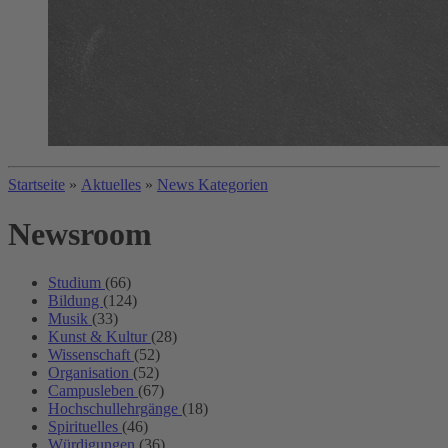
Startseite
»
Aktuelles
»
News Kategorien
Newsroom
Studium
(66)
Bildung
(124)
Musik
(33)
Kunst & Kultur
(28)
Wissenschaft
(52)
Organisation
(52)
Campusleben
(67)
Hochschullehrgänge
(18)
Spirituelles
(46)
Würdigungen
(36)