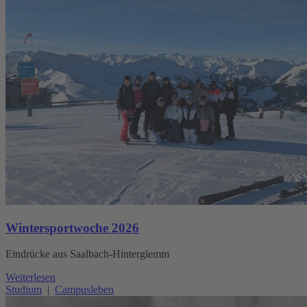
Wintersportwoche 2026
Eindrücke aus Saalbach-Hinterglemm
Weiterlesen
Studium
|
Campusleben