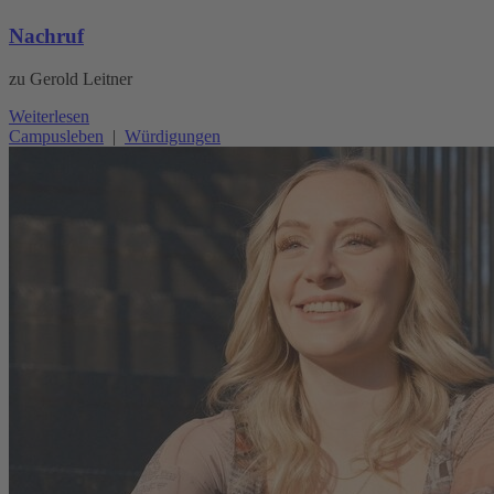
Nachruf
zu Gerold Leitner
Weiterlesen
Campusleben
|
Würdigungen