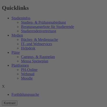
Quicklinks
Studieninfos
Studien- & Prüfungsabteilung
Beratungsangebote für Studierende
Studierendenvertretung
Medien
Bücher- & Mediensuche
IT- und Webservices
Helpdesk
Pläne
Campus- & Raumplan
Mensa Speiseplan
Plattformen
PH-Online
Webmail
Moodle
X
Fortbildungssuche
Kontrast