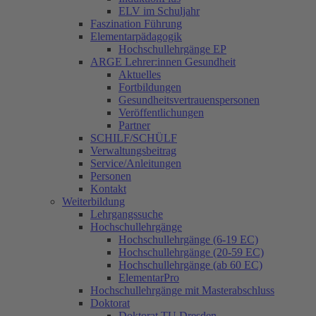
ELV im Schuljahr
Faszination Führung
Elementarpädagogik
Hochschullehrgänge EP
ARGE Lehrer:innen Gesundheit
Aktuelles
Fortbildungen
Gesundheitsvertrauenspersonen
Veröffentlichungen
Partner
SCHILF/SCHÜLF
Verwaltungsbeitrag
Service/Anleitungen
Personen
Kontakt
Weiterbildung
Lehrgangssuche
Hochschullehrgänge
Hochschullehrgänge (6-19 EC)
Hochschullehrgänge (20-59 EC)
Hochschullehrgänge (ab 60 EC)
ElementarPro
Hochschullehrgänge mit Masterabschluss
Doktorat
Doktorat TU Dresden