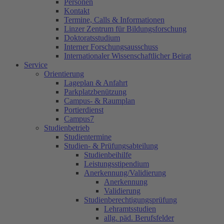
Personen
Kontakt
Termine, Calls & Informationen
Linzer Zentrum für Bildungsforschung
Doktoratsstudium
Interner Forschungsausschuss
Internationaler Wissenschaftlicher Beirat
Service
Orientierung
Lageplan & Anfahrt
Parkplatzbenützung
Campus- & Raumplan
Portierdienst
Campus7
Studienbetrieb
Studientermine
Studien- & Prüfungsabteilung
Studienbeihilfe
Leistungsstipendium
Anerkennung/Validierung
Anerkennung
Validierung
Studienberechtigungsprüfung
Lehramtsstudien
allg. päd. Berufsfelder