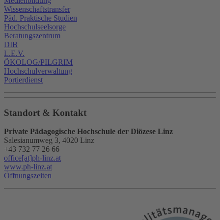
Medienbildung
Wissenschaftstransfer
Päd. Praktische Studien
Hochschulseelsorge
Beratungszentrum
DIB
L.E.V.
ÖKOLOG/PILGRIM
Hochschulverwaltung
Portierdienst
Standort & Kontakt
Private Pädagogische Hochschule der Diözese Linz
Salesianumweg 3, 4020 Linz
+43 732 77 26 66
office[at]ph-linz.at
www.ph-linz.at
Öffnungszeiten