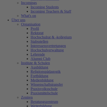
Incomings
Incoming Students
Incoming Teachers & Staff
What's on
Über uns
Organisation
Profil
Rektorat
Hochschulrat & -kollegium
Stabsstellen
Interessensvertretungen
Hochschulverwaltung
Lehrende
Alumni Club
Institute & Schulen
Ausbildung
Religionspädagogik
Fortbildung
Medienbildung
Wissenschaftstransfer
Praxisvolksschule
Praxismittelschule
Zentren
Beratungszentrum
Weiterbildung