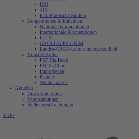
DIB
ZIB
Päd. Praktische Studien
Kooperationen & Initiativen
Nationale Kooperationen
Internationale Kooperationen
L.E.V.
ÖKOLOG/PILGRIM
Landes-ARGE-Lehrer:innengesundheit
Kunst & Kultur
PSF Big Band
PHDL-Chor
Improtheater
Kapelle
Weiße Galerie
Aktuelles
News Kategorien
Veranstaltungen
Stellenausschreibungen
Suche