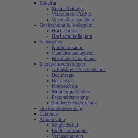
Rektorat
Rektor Reitinger
Vizerektorin Fischer
Vizerektorin Zehetner
Hochschulrat & -kollegium
Hochschulrat
Hochschulkollegium
Stabsstellen
Kommunikation
Qualitätsmanagement
Recht und Compliance
Interessensvertretungen
Arbeitskreis Gleichbehandl.
Beauftragte
Betriebsrat
Kinderschutz
Mobbingprävention
Personalvertretung
Studierendenvertretung
Hochschulverwaltung
Lehrende
Alumni Club
Mitgliedschaft
Exklusive Vorteile
Veranstaltungen