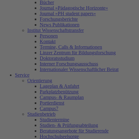
Bücher
Journal »Pädagogische Horizonte«
Journal »PH student papers«
Forschungsberichte
News Publikationen
Institut Wissenschaftstransfer
Personen
Kontakt
Termine, Calls & Informationen
Linzer Zentrum für Bildungsforschung
Doktoratsstudium
Interner Forschungsausschuss
Internationaler Wissenschaftlicher Beirat
Service
Orientierung
Lageplan & Anfahrt
Parkplatzbenützung
Campus- & Raumplan
Portierdienst
Campus7
Studienbetrieb
Studientermine
Studien- & Prüfungsabteilung
Beratungsangebote für Studierende
Hochschulseelsorge