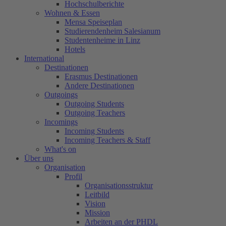
Hochschulberichte
Wohnen & Essen
Mensa Speiseplan
Studierendenheim Salesianum
Studentenheime in Linz
Hotels
International
Destinationen
Erasmus Destinationen
Andere Destinationen
Outgoings
Outgoing Students
Outgoing Teachers
Incomings
Incoming Students
Incoming Teachers & Staff
What's on
Über uns
Organisation
Profil
Organisationsstruktur
Leitbild
Vision
Mission
Arbeiten an der PHDL