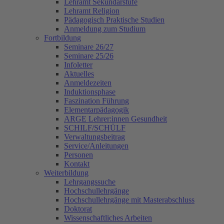
Lehramt Sekundarstufe
Lehramt Religion
Pädagogisch Praktische Studien
Anmeldung zum Studium
Fortbildung
Seminare 26/27
Seminare 25/26
Infoletter
Aktuelles
Anmeldezeiten
Induktionsphase
Faszination Führung
Elementarpädagogik
ARGE Lehrer:innen Gesundheit
SCHILF/SCHÜLF
Verwaltungsbeitrag
Service/Anleitungen
Personen
Kontakt
Weiterbildung
Lehrgangssuche
Hochschullehrgänge
Hochschullehrgänge mit Masterabschluss
Doktorat
Wissenschaftliches Arbeiten