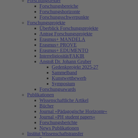
Forschungsfelder
Forschungsbereiche
Forschungshorizonte
Forschungsschwerpunkte
Forschungsprojekte
Überblick Forschungsprojekte
Antrag Forschungsprojekte
Erasmus+ MANDELA
Erasmus+ PROVE
Erasmus+ EDUMENTO
Interreligiosität/FAKIR
Anstoß Dr. Johann Gruber
Gedenkprojekt 2025-27
Sammelband
Kunstwettbewerb
Symposium
Forschungsawards
Publikationen
Wissenschaftliche Artikel
Bücher
Journal »Pädagogische Horizonte«
Journal »PH student papers«
Forschungsberichte
News Publikationen
Institut Wissenschaftstransfer