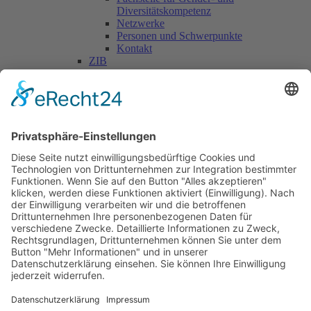
Diversitätskompetenz
Netzwerke
Personen und Schwerpunkte
Kontakt
ZIB
Päd. Praktische Studien
Päd. Prakt. Studien
Personen
Kontakt
Kooperationen & Initiativen
Nationale Kooperationen
Internationale Kooperationen
L.E.V.
Nachlese
Soziales Engagement
Materialien und Links
Personen
Kontakt
ÖKOLOG/PILGRIM
Aktuelles
Materialien & Links
Personen
Kontakt
Landes-ARGE-Lehrer:innengesundheit
Kunst & Kultur