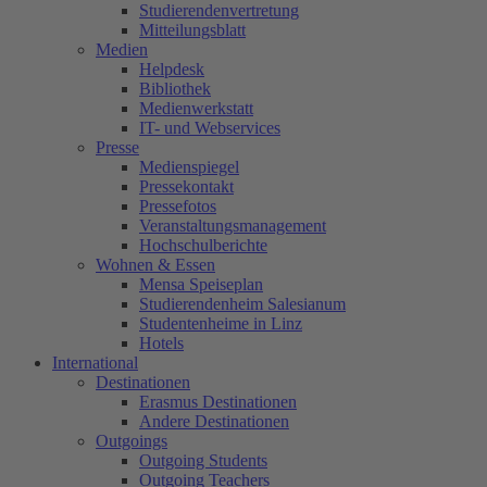
Studierendenvertretung
Mitteilungsblatt
Medien
Helpdesk
Bibliothek
Medienwerkstatt
IT- und Webservices
Presse
Medienspiegel
Pressekontakt
Pressefotos
Veranstaltungsmanagement
Hochschulberichte
Wohnen & Essen
Mensa Speiseplan
Studierendenheim Salesianum
Studentenheime in Linz
Hotels
International
Destinationen
Erasmus Destinationen
Andere Destinationen
Outgoings
Outgoing Students
Outgoing Teachers