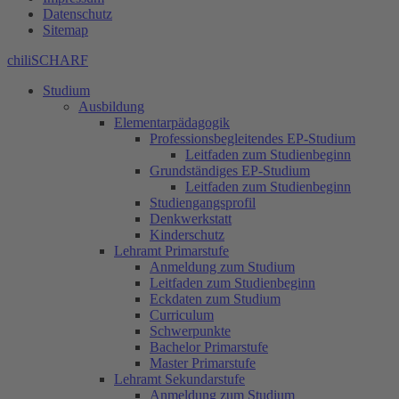
Datenschutz
Sitemap
chiliSCHARF
Studium
Ausbildung
Elementarpädagogik
Professionsbegleitendes EP-Studium
Leitfaden zum Studienbeginn
Grundständiges EP-Studium
Leitfaden zum Studienbeginn
Studiengangsprofil
Denkwerkstatt
Kinderschutz
Lehramt Primarstufe
Anmeldung zum Studium
Leitfaden zum Studienbeginn
Eckdaten zum Studium
Curriculum
Schwerpunkte
Bachelor Primarstufe
Master Primarstufe
Lehramt Sekundarstufe
Anmeldung zum Studium