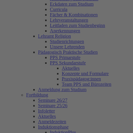
Eckdaten zum Studium
Curricula
Fächer & Kombinationen
Lehrveranstaltungen
Leitfaden zum Studienbeginn
Anerkennungen
Lehramt Religion
Studienrichtungen
Unsere Lehrenden
Pädagogisch Praktische Studien
PPS Primarstufe
PPS Sekundarstufe
Aktuelles
Konzepte und Formulare
Praxispädagog:innen
Team PPS und Bürozeiten
Anmeldung zum Studium
Fortbildung
Seminare 26/27
Seminare 25/26
Infoletter
Aktuelles
Anmeldezeiten
Induktionsphase
InduktionPlus