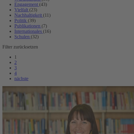
Engagement
(43)
Vielfalt
(23)
Nachhaltigkeit
(11)
Politik
(39)
Publikationen
(7)
Internationales
(16)
Schulen
(32)
Filter zurücksetzen
1
2
3
4
nächste