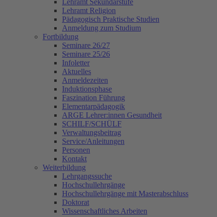
Lehramt Sekundarstufe
Lehramt Religion
Pädagogisch Praktische Studien
Anmeldung zum Studium
Fortbildung
Seminare 26/27
Seminare 25/26
Infoletter
Aktuelles
Anmeldezeiten
Induktionsphase
Faszination Führung
Elementarpädagogik
ARGE Lehrer:innen Gesundheit
SCHILF/SCHÜLF
Verwaltungsbeitrag
Service/Anleitungen
Personen
Kontakt
Weiterbildung
Lehrgangssuche
Hochschullehrgänge
Hochschullehrgänge mit Masterabschluss
Doktorat
Wissenschaftliches Arbeiten