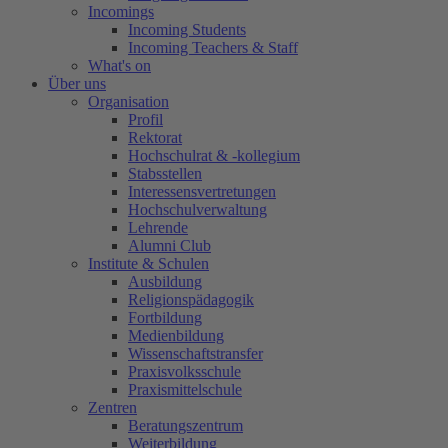
Incomings
Incoming Students
Incoming Teachers & Staff
What's on
Über uns
Organisation
Profil
Rektorat
Hochschulrat & -kollegium
Stabsstellen
Interessensvertretungen
Hochschulverwaltung
Lehrende
Alumni Club
Institute & Schulen
Ausbildung
Religionspädagogik
Fortbildung
Medienbildung
Wissenschaftstransfer
Praxisvolksschule
Praxismittelschule
Zentren
Beratungszentrum
Weiterbildung