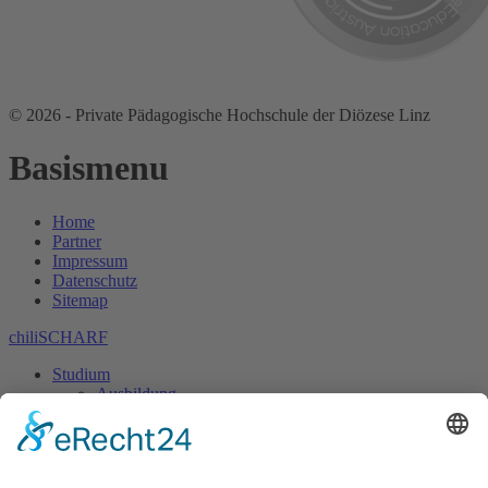
© 2026 - Private Pädagogische Hochschule der Diözese Linz
Basismenu
Home
Partner
Impressum
Datenschutz
Sitemap
chiliSCHARF
Studium
Ausbildung
Elementarpädagogik
Professionsbegleitendes EP-Studium
Leitfaden zum Studienbeginn
Grundständiges EP-Studium