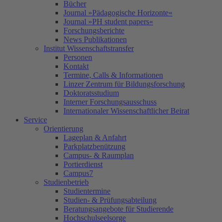
Bücher
Journal »Pädagogische Horizonte«
Journal »PH student papers«
Forschungsberichte
News Publikationen
Institut Wissenschaftstransfer
Personen
Kontakt
Termine, Calls & Informationen
Linzer Zentrum für Bildungsforschung
Doktoratsstudium
Interner Forschungsausschuss
Internationaler Wissenschaftlicher Beirat
Service
Orientierung
Lageplan & Anfahrt
Parkplatzbenützung
Campus- & Raumplan
Portierdienst
Campus7
Studienbetrieb
Studientermine
Studien- & Prüfungsabteilung
Beratungsangebote für Studierende
Hochschulseelsorge