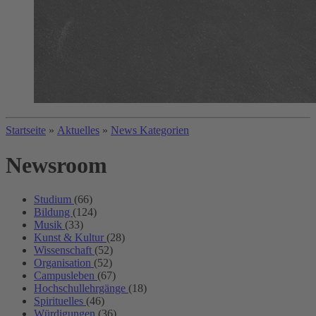
Startseite
»
Aktuelles
»
News Kategorien
Newsroom
Studium
(66)
Bildung
(124)
Musik
(33)
Kunst & Kultur
(28)
Wissenschaft
(52)
Organisation
(52)
Campusleben
(67)
Hochschullehrgänge
(18)
Spirituelles
(46)
Würdigungen
(36)