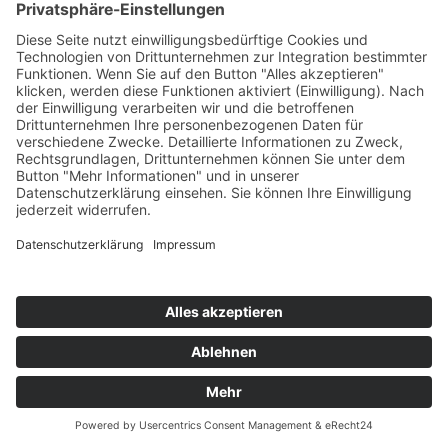
Leitfaden zum Studienbeginn
Studiengangsprofil
Denkwerkstatt
Kinderschutz
Lehramt Primarstufe
Anmeldung zum Studium
Leitfaden zum Studienbeginn
Eckdaten zum Studium
Curriculum
Schwerpunkte
Bachelor Primarstufe
Master Primarstufe
Lehramt Sekundarstufe
Anmeldung zum Studium
Eckdaten zum Studium
Curricula
Fächer & Kombinationen
Lehrveranstaltungen
Leitfaden zum Studienbeginn
Anerkennungen
Lehramt Religion
Studienrichtungen
Unsere Lehrenden
Pädagogisch Praktische Studien
PPS Primarstufe