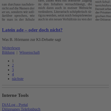
Latein ade – oder doch nicht?
Was B. Hörmann zur KI-Debatte sagt
Weiterlesen
Bildung
|
Wissenschaft
1
2
3
4
nächste
Interne Tools
DiALog - Portal
Diözesanes Telefonbuch