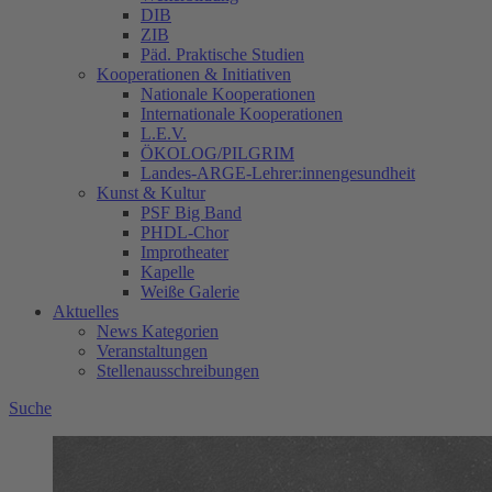
DIB
ZIB
Päd. Praktische Studien
Kooperationen & Initiativen
Nationale Kooperationen
Internationale Kooperationen
L.E.V.
ÖKOLOG/PILGRIM
Landes-ARGE-Lehrer:innengesundheit
Kunst & Kultur
PSF Big Band
PHDL-Chor
Improtheater
Kapelle
Weiße Galerie
Aktuelles
News Kategorien
Veranstaltungen
Stellenausschreibungen
Suche