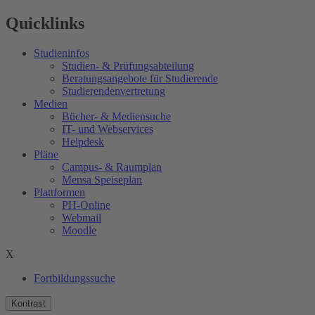
Quicklinks
Studieninfos
Studien- & Prüfungsabteilung
Beratungsangebote für Studierende
Studierendenvertretung
Medien
Bücher- & Mediensuche
IT- und Webservices
Helpdesk
Pläne
Campus- & Raumplan
Mensa Speiseplan
Plattformen
PH-Online
Webmail
Moodle
X
Fortbildungssuche
Kontrast