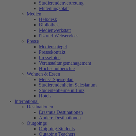
Studierendenvertretung
Mitteilungsblatt
Medien
Helpdesk
Bibliothek
Medienwerkstatt
IT- und Webservices
Presse
Medienspiegel
Pressekontakt
Pressefotos
Veranstaltungsmanagement
Hochschulberichte
Wohnen & Essen
Mensa Speiseplan
Studierendenheim Salesianum
Studentenheime in Linz
Hotels
International
Destinationen
Erasmus Destinationen
Andere Destinationen
Outgoings
Outgoing Students
Outgoing Teachers