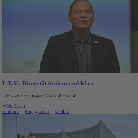
L.E.V.: Diversität fördern und leben
"Service Learning als Vorbildleistung"
Weiterlesen
Studium
|
Engagement
|
Vielfalt