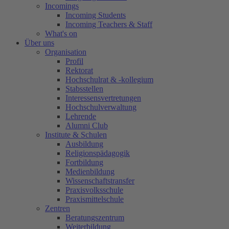
Incomings
Incoming Students
Incoming Teachers & Staff
What's on
Über uns
Organisation
Profil
Rektorat
Hochschulrat & -kollegium
Stabsstellen
Interessensvertretungen
Hochschulverwaltung
Lehrende
Alumni Club
Institute & Schulen
Ausbildung
Religionspädagogik
Fortbildung
Medienbildung
Wissenschaftstransfer
Praxisvolksschule
Praxismittelschule
Zentren
Beratungszentrum
Weiterbildung