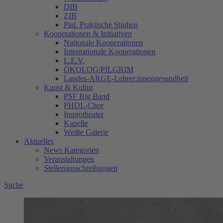
DIB
ZIB
Päd. Praktische Studien
Kooperationen & Initiativen
Nationale Kooperationen
Internationale Kooperationen
L.E.V.
ÖKOLOG/PILGRIM
Landes-ARGE-Lehrer:innengesundheit
Kunst & Kultur
PSF Big Band
PHDL-Chor
Improtheater
Kapelle
Weiße Galerie
Aktuelles
News Kategorien
Veranstaltungen
Stellenausschreibungen
Suche