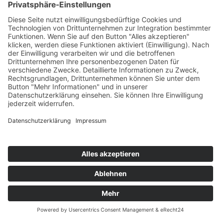
Eckdaten zum Studium
Curricula
Fächer & Kombinationen
Lehrveranstaltungen
Leitfaden zum Studienbeginn
Anerkennungen
Lehramt Religion
Studienrichtungen
Unsere Lehrenden
Pädagogisch Praktische Studien
PPS Primarstufe
PPS Sekundarstufe
Aktuelles
Konzepte und Formulare
Praxispädagog:innen
Team PPS und Bürozeiten
Anmeldung zum Studium
Fortbildung
Seminare 26/27
Seminare 25/26
Infoletter
Aktuelles
Anmeldezeiten
Induktionsphase
InduktionPlus