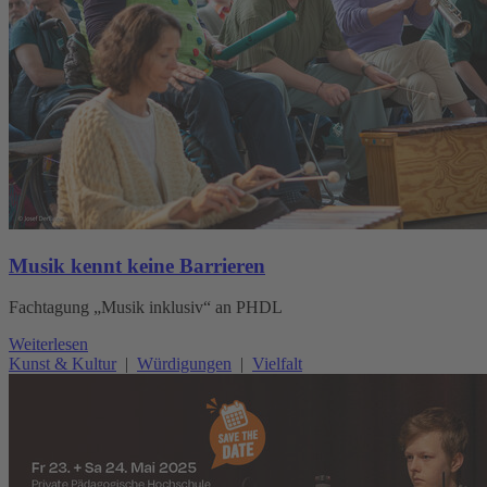
Musik kennt keine Barrieren
Fachtagung „Musik inklusiv“ an PHDL
Weiterlesen
Kunst & Kultur
|
Würdigungen
|
Vielfalt