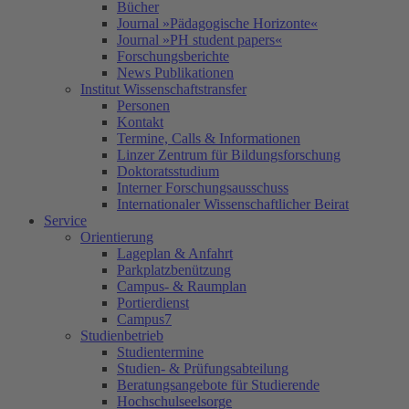
Bücher
Journal »Pädagogische Horizonte«
Journal »PH student papers«
Forschungsberichte
News Publikationen
Institut Wissenschaftstransfer
Personen
Kontakt
Termine, Calls & Informationen
Linzer Zentrum für Bildungsforschung
Doktoratsstudium
Interner Forschungsausschuss
Internationaler Wissenschaftlicher Beirat
Service
Orientierung
Lageplan & Anfahrt
Parkplatzbenützung
Campus- & Raumplan
Portierdienst
Campus7
Studienbetrieb
Studientermine
Studien- & Prüfungsabteilung
Beratungsangebote für Studierende
Hochschulseelsorge