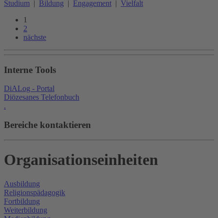
Studium
|
Bildung
|
Engagement
|
Vielfalt
1
2
nächste
Interne Tools
DiALog - Portal
Diözesanes Telefonbuch
.
Bereiche kontaktieren
Organisationseinheiten
Ausbildung
Religionspädagogik
Fortbildung
Weiterbildung