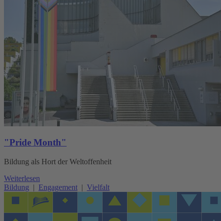
"Pride Month"
Bildung als Hort der Weltoffenheit
Weiterlesen
Bildung
|
Engagement
|
Vielfalt