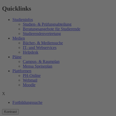
Quicklinks
Studieninfos
Studien- & Prüfungsabteilung
Beratungsangebote für Studierende
Studierendenvertretung
Medien
Bücher- & Mediensuche
IT- und Webservices
Helpdesk
Pläne
Campus- & Raumplan
Mensa Speiseplan
Plattformen
PH-Online
Webmail
Moodle
X
Fortbildungssuche
Kontrast