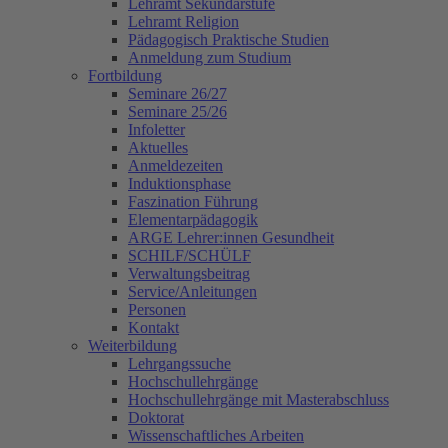
Lehramt Sekundarstufe
Lehramt Religion
Pädagogisch Praktische Studien
Anmeldung zum Studium
Fortbildung
Seminare 26/27
Seminare 25/26
Infoletter
Aktuelles
Anmeldezeiten
Induktionsphase
Faszination Führung
Elementarpädagogik
ARGE Lehrer:innen Gesundheit
SCHILF/SCHÜLF
Verwaltungsbeitrag
Service/Anleitungen
Personen
Kontakt
Weiterbildung
Lehrgangssuche
Hochschullehrgänge
Hochschullehrgänge mit Masterabschluss
Doktorat
Wissenschaftliches Arbeiten