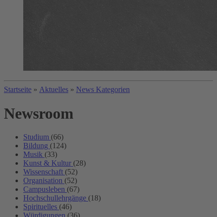
Startseite
»
Aktuelles
»
News Kategorien
Newsroom
Studium
(66)
Bildung
(124)
Musik
(33)
Kunst & Kultur
(28)
Wissenschaft
(52)
Organisation
(52)
Campusleben
(67)
Hochschullehrgänge
(18)
Spirituelles
(46)
Würdigungen
(36)