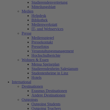
Studierendenvertretung
Mitteilungsblatt
Medien
Helpdesk
Bibliothek
Medienwerkstatt
IT- und Webservices
Presse
Medienspiegel
Pressekontakt
Pressefotos
Veranstaltungsmanagement
Hochschulberichte
Wohnen & Essen
Mensa Speiseplan
Studierendenheim Salesianum
Studentenheime in Linz
Hotels
International
Destinationen
Erasmus Destinationen
Andere Destinationen
Outgoings
Outgoing Students
Outgoing Teachers